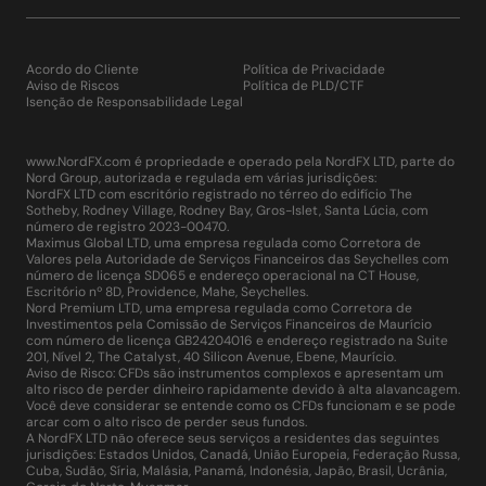
Acordo do Cliente
Política de Privacidade
Aviso de Riscos
Política de PLD/CTF
Isenção de Responsabilidade Legal
www.NordFX.com é propriedade e operado pela NordFX LTD, parte do
Nord Group, autorizada e regulada em várias jurisdições:
NordFX LTD com escritório registrado no térreo do edifício The
Sotheby, Rodney Village, Rodney Bay, Gros-Islet, Santa Lúcia, com
número de registro 2023-00470.
Maximus Global LTD, uma empresa regulada como Corretora de
Valores pela Autoridade de Serviços Financeiros das Seychelles com
número de licença SD065 e endereço operacional na CT House,
Escritório nº 8D, Providence, Mahe, Seychelles.
Nord Premium LTD, uma empresa regulada como Corretora de
Investimentos pela Comissão de Serviços Financeiros de Maurício
com número de licença GB24204016 e endereço registrado na Suite
201, Nível 2, The Catalyst, 40 Silicon Avenue, Ebene, Maurício.
Aviso de Risco: CFDs são instrumentos complexos e apresentam um
alto risco de perder dinheiro rapidamente devido à alta alavancagem.
Você deve considerar se entende como os CFDs funcionam e se pode
arcar com o alto risco de perder seus fundos.
A NordFX LTD não oferece seus serviços a residentes das seguintes
jurisdições: Estados Unidos, Canadá, União Europeia, Federação Russa,
Cuba, Sudão, Síria, Malásia, Panamá, Indonésia, Japão, Brasil, Ucrânia,