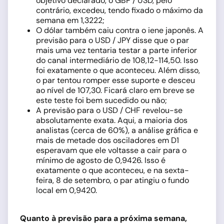
objetivo declarado, o GBP / USD, pelo
contrário, excedeu, tendo fixado o máximo da
semana em 1,3222;
O dólar também caiu contra o iene japonês. A
previsão para o USD / JPY disse que o par
mais uma vez tentaria testar a parte inferior
do canal intermediário de 108,12-114,50. Isso
foi exatamente o que aconteceu. Além disso,
o par tentou romper esse suporte e desceu
ao nível de 107,30. Ficará claro em breve se
este teste foi bem sucedido ou não;
A previsão para o USD / CHF revelou-se
absolutamente exata. Aqui, a maioria dos
analistas (cerca de 60%), a análise gráfica e
mais de metade dos osciladores em D1
esperavam que ele voltasse a cair para o
mínimo de agosto de 0,9426. Isso é
exatamente o que aconteceu, e na sexta-
feira, 8 de setembro, o par atingiu o fundo
local em 0,9420.
Quanto à previsão para a próxima semana,