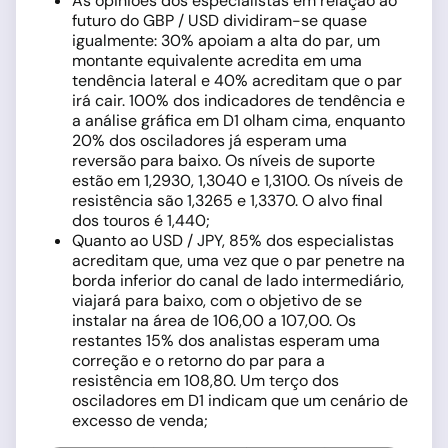
As opiniões dos especialistas em relação ao
futuro do GBP / USD dividiram-se quase
igualmente: 30% apoiam a alta do par, um
montante equivalente acredita em uma
tendência lateral e 40% acreditam que o par
irá cair. 100% dos indicadores de tendência e
a análise gráfica em D1 olham cima, enquanto
20% dos osciladores já esperam uma
reversão para baixo. Os níveis de suporte
estão em 1,2930, 1,3040 e 1,3100. Os níveis de
resistência são 1,3265 e 1,3370. O alvo final
dos touros é 1,440;
Quanto ao USD / JPY, 85% dos especialistas
acreditam que, uma vez que o par penetre na
borda inferior do canal de lado intermediário,
viajará para baixo, com o objetivo de se
instalar na área de 106,00 a 107,00. Os
restantes 15% dos analistas esperam uma
correção e o retorno do par para a
resistência em 108,80. Um terço dos
osciladores em D1 indicam que um cenário de
excesso de venda;