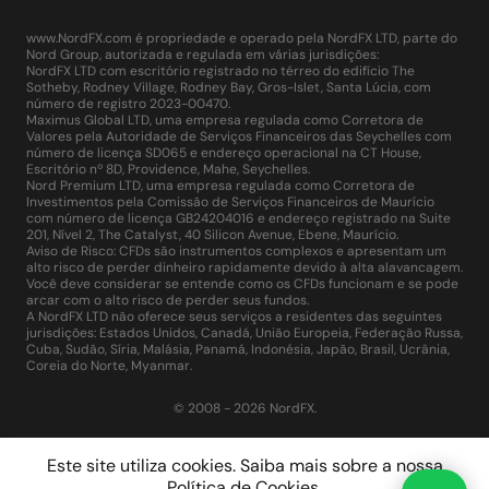
www.NordFX.com é propriedade e operado pela NordFX LTD, parte do
Nord Group, autorizada e regulada em várias jurisdições:
NordFX LTD com escritório registrado no térreo do edifício The
Sotheby, Rodney Village, Rodney Bay, Gros-Islet, Santa Lúcia, com
número de registro 2023-00470.
Maximus Global LTD, uma empresa regulada como Corretora de
Valores pela Autoridade de Serviços Financeiros das Seychelles com
número de licença SD065 e endereço operacional na CT House,
Escritório nº 8D, Providence, Mahe, Seychelles.
Nord Premium LTD, uma empresa regulada como Corretora de
Investimentos pela Comissão de Serviços Financeiros de Maurício
com número de licença GB24204016 e endereço registrado na Suite
201, Nível 2, The Catalyst, 40 Silicon Avenue, Ebene, Maurício.
Aviso de Risco: CFDs são instrumentos complexos e apresentam um
alto risco de perder dinheiro rapidamente devido à alta alavancagem.
Você deve considerar se entende como os CFDs funcionam e se pode
arcar com o alto risco de perder seus fundos.
A NordFX LTD não oferece seus serviços a residentes das seguintes
jurisdições: Estados Unidos, Canadá, União Europeia, Federação Russa,
Cuba, Sudão, Síria, Malásia, Panamá, Indonésia, Japão, Brasil, Ucrânia,
Coreia do Norte, Myanmar.
© 2008 - 2026 NordFX.
Este site utiliza cookies. Saiba mais sobre a nossa
Política de Cookies
.