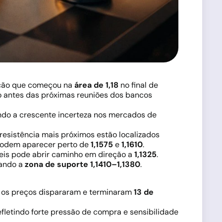
eção que começou na
área de 1,18
no final de
o antes das próximas reuniões dos bancos
tindo a crescente incerteza nos mercados de
resistência mais próximos estão localizados
 podem aparecer perto de
1,1575
e
1,1610
.
eis pode abrir caminho em direção a
1,1325
.
tando a
zona de suporte 1,1410–1,1380
.
, os preços dispararam e terminaram
13 de
refletindo forte pressão de compra e sensibilidade