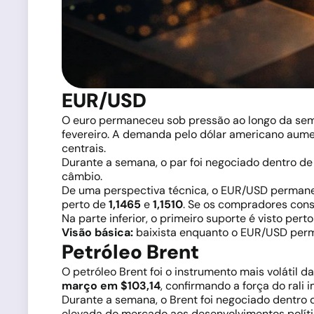
EUR/USD
O euro permaneceu sob pressão ao longo da sem
fevereiro. A demanda pelo dólar americano aume
centrais.
Durante a semana, o par foi negociado dentro d
câmbio.
De uma perspectiva técnica, o EUR/USD permanece
perto de
1,1465
e
1,1510
. Se os compradores cons
Na parte inferior, o primeiro suporte é visto pert
Visão básica:
baixista enquanto o EUR/USD perm
Petróleo Brent
O petróleo Brent foi o instrumento mais volátil 
março em $103,14
, confirmando a força do rali 
Durante a semana, o Brent foi negociado dentro
elevada do mercado aos desenvolvimentos políti