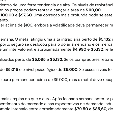
entro de uma forte tendência de alta. Os níveis de resistênc
uar, os preços podem tentar alcançar a área de
$110,00
.
$100,00
e
$97,60
. Uma correção mais profunda pode se est
ento.
er acima de $100, embora a volatilidade deva permanecer mu
mana. O metal atingiu uma alta intradiária perto de
$5.132
,
porto seguro se deslocou para o dólar americano e os merca
de um intervalo entre aproximadamente
$4.990 e $5.132
, ref
alizados perto de
$5.085
e
$5.132
. Se os compradores retorn
o de
$5.015
e o nível psicológico de
$5.000
. Se esses níveis 
o ouro permanecer acima de $5.000, mas o metal deve recu
mais amplas do que o ouro. Após fechar a semana anterior 
 sentimento do mercado e nas expectativas de demanda indust
 amplo intervalo entre aproximadamente
$79,50 e $85,60
, d