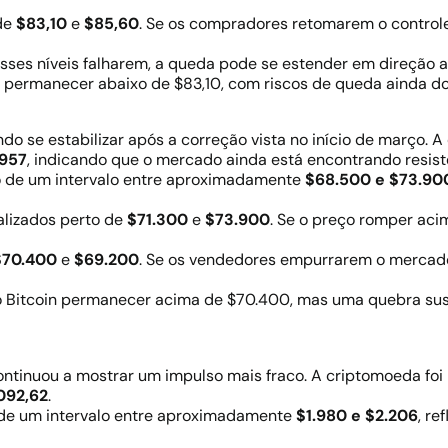
 de
$83,10
e
$85,60
. Se os compradores retomarem o controle
esses níveis falharem, a queda pode se estender em direção 
a permanecer abaixo de $83,10, com riscos de queda ainda 
o se estabilizar após a correção vista no início de março. A 
.957
, indicando que o mercado ainda está encontrando resis
ro de um intervalo entre aproximadamente
$68.500 e $73.90
alizados perto de
$71.300
e
$73.900
. Se o preço romper aci
$70.400
e
$69.200
. Se os vendedores empurrarem o mercado
o Bitcoin permanecer acima de $70.400, mas uma quebra su
ntinuou a mostrar um impulso mais fraco. A criptomoeda foi
092,62
.
de um intervalo entre aproximadamente
$1.980 e $2.206
, r