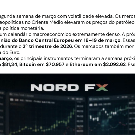
segunda semana de março com volatilidade elevada. Os mer
eopolíticas no Oriente Médio elevaram os preços do petróle
 política monetária.
ra um calendário macroeconômico extremamente denso. A pr
união do Banco Central Europeu em 18–19 de março
. Essa
s durante o
2º trimestre de 2026
. Os mercados também monito
 do Euro.
 março
, os principais instrumentos terminaram a semana próx
 $81,34
,
Bitcoin em $70.957
e
Ethereum em $2.092,62
. Es