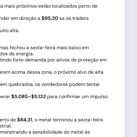
ia mais próximos estão localizados perto de
ender em direção a
$95,20
se os traders
ito alta.
 mas fechou a sexta-feira mais baixo em
dos de energia.
letindo forte demanda por ativos de proteção em
arem acima dessa zona, o próximo alvo de alta
forem quebrados, os vendedores podem tentar
perar
$5.085–$5.132
para confirmar um impulso
perto de
$84,31
, o metal terminou a sexta-feira
rial.
emonstrando a sensibilidade do metal às