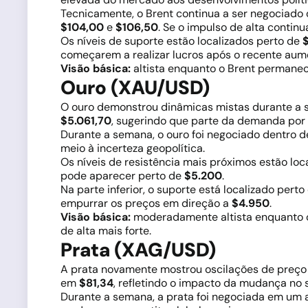
Tecnicamente, o Brent continua a ser negociado d
$104,00
e
$106,50
. Se o impulso de alta contin
Os níveis de suporte estão localizados perto de
começarem a realizar lucros após o recente aum
Visão básica:
altista enquanto o Brent permanec
Ouro (XAU/USD)
O ouro demonstrou dinâmicas mistas durante a se
$5.061,70
, sugerindo que parte da demanda por 
Durante a semana, o ouro foi negociado dentro 
meio à incerteza geopolítica.
Os níveis de resistência mais próximos estão loc
pode aparecer perto de
$5.200
.
Na parte inferior, o suporte está localizado pert
empurrar os preços em direção a
$4.950
.
Visão básica:
moderadamente altista enquanto 
de alta mais forte.
Prata (XAG/USD)
A prata novamente mostrou oscilações de preço 
em
$81,34
, refletindo o impacto da mudança no
Durante a semana, a prata foi negociada em um