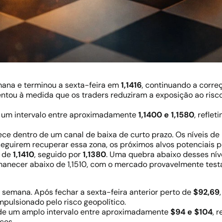
ana e terminou a sexta-feira em
1,1416
, continuando a corr
ntou à medida que os traders reduziram a exposição ao risc
e um intervalo entre aproximadamente
1,1400 e 1,1580
, refle
 dentro de um canal de baixa de curto prazo. Os níveis de 
eguirem recuperar essa zona, os próximos alvos potenciais
o de
1,1410
, seguido por
1,1380
. Uma quebra abaixo desses nív
anecer abaixo de 1,1510, com o mercado provavelmente tes
da semana. Após fechar a sexta-feira anterior perto de
$92,69
impulsionado pelo risco geopolítico.
 de um amplo intervalo entre aproximadamente
$94 e $104
, 
cos.