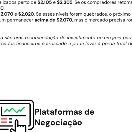
alizados perto de
$2.105
e
$2.205
. Se os compradores retoma
00
.
$2.070
e
$2.020
. Se esses níveis forem quebrados, o próxim
reum permanecer
acima de $2.070
, mas o mercado precisa r
não são uma recomendação de investimento ou um guia para
rcados financeiros é arriscado e pode levar à perda total 
Plataformas de
Negociação