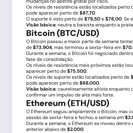
mudanças no apetite global por risco.
Os níveis de resistência estão localizados perto
pode aparecer perto de
$87,70
.
O suporte é visto perto de
$79,50
e
$78,00
. Se 
Visão básica:
neutra a baixista enquanto a prat
Bitcoin (BTC/USD)
O Bitcoin passou a maior parte da semana tentand
de
$73.904
, mas terminou a sexta-feira em
$70
Durante a semana, o Bitcoin foi negociado dent
fase de consolidação.
Os níveis de resistência mais próximos estão loc
aparecer perto de
$75.500
.
Os níveis de suporte estão localizados perto de
pode aparecer perto de
$68.000
.
Visão básica:
cautelosamente altista enquanto 
confirmar um impulso de alta mais forte.
Ethereum (ETH/USD)
O Ethereum seguiu amplamente o Bitcoin, mas co
sessão de sexta-feira e fechou a semana em
$2.
Durante a semana, o Ethereum se moveu dentro 
anterior abaixo de
$2.000
.