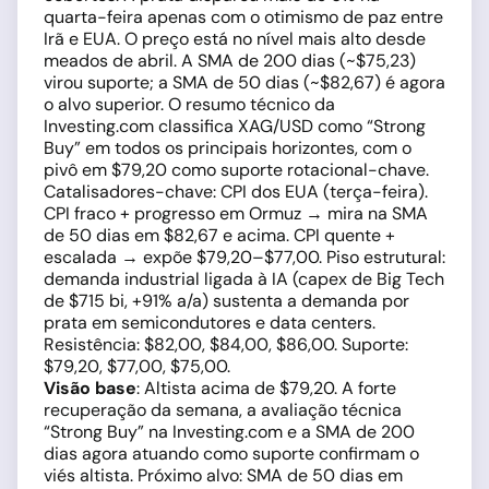
quarta-feira apenas com o otimismo de paz entre
Irã e EUA. O preço está no nível mais alto desde
meados de abril. A SMA de 200 dias (~$75,23)
virou suporte; a SMA de 50 dias (~$82,67) é agora
o alvo superior. O resumo técnico da
Investing.com classifica XAG/USD como “Strong
Buy” em todos os principais horizontes, com o
pivô em $79,20 como suporte rotacional-chave.
Catalisadores-chave: CPI dos EUA (terça-feira).
CPI fraco + progresso em Ormuz → mira na SMA
de 50 dias em $82,67 e acima. CPI quente +
escalada → expõe $79,20–$77,00. Piso estrutural:
demanda industrial ligada à IA (capex de Big Tech
de $715 bi, +91% a/a) sustenta a demanda por
prata em semicondutores e data centers.
Resistência: $82,00, $84,00, $86,00. Suporte:
$79,20, $77,00, $75,00.
Visão base
: Altista acima de $79,20. A forte
recuperação da semana, a avaliação técnica
“Strong Buy” na Investing.com e a SMA de 200
dias agora atuando como suporte confirmam o
viés altista. Próximo alvo: SMA de 50 dias em