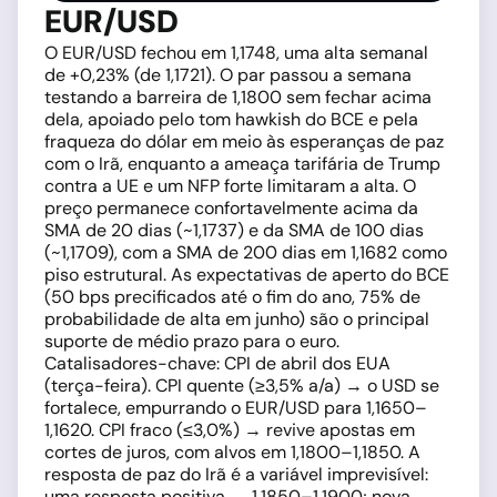
EUR/USD
O EUR/USD fechou em 1,1748, uma alta semanal
de +0,23% (de 1,1721). O par passou a semana
testando a barreira de 1,1800 sem fechar acima
dela, apoiado pelo tom hawkish do BCE e pela
fraqueza do dólar em meio às esperanças de paz
com o Irã, enquanto a ameaça tarifária de Trump
contra a UE e um NFP forte limitaram a alta. O
preço permanece confortavelmente acima da
SMA de 20 dias (~1,1737) e da SMA de 100 dias
(~1,1709), com a SMA de 200 dias em 1,1682 como
piso estrutural. As expectativas de aperto do BCE
(50 bps precificados até o fim do ano, 75% de
probabilidade de alta em junho) são o principal
suporte de médio prazo para o euro.
Catalisadores-chave: CPI de abril dos EUA
(terça-feira). CPI quente (≥3,5% a/a) → o USD se
fortalece, empurrando o EUR/USD para 1,1650–
1,1620. CPI fraco (≤3,0%) → revive apostas em
cortes de juros, com alvos em 1,1800–1,1850. A
resposta de paz do Irã é a variável imprevisível:
uma resposta positiva → 1,1850–1,1900; nova