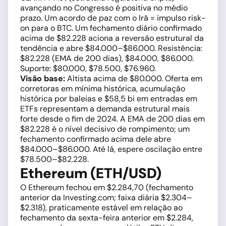
avançando no Congresso é positiva no médio
prazo. Um acordo de paz com o Irã = impulso risk-
on para o BTC. Um fechamento diário confirmado
acima de $82.228 aciona a reversão estrutural da
tendência e abre $84.000–$86.000. Resistência:
$82.228 (EMA de 200 dias), $84.000, $86.000.
Suporte: $80.000, $78.500, $76.960.
Visão base:
Altista acima de $80.000. Oferta em
corretoras em mínima histórica, acumulação
histórica por baleias e $58,5 bi em entradas em
ETFs representam a demanda estrutural mais
forte desde o fim de 2024. A EMA de 200 dias em
$82.228 é o nível decisivo de rompimento; um
fechamento confirmado acima dele abre
$84.000–$86.000. Até lá, espere oscilação entre
$78.500–$82.228.
Ethereum (ETH/USD)
O Ethereum fechou em $2.284,70 (fechamento
anterior da Investing.com; faixa diária $2.304–
$2.318), praticamente estável em relação ao
fechamento da sexta-feira anterior em $2.284,