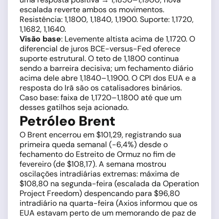
escalada reverte ambos os movimentos.
Resistência: 1,1800, 1,1840, 1,1900. Suporte: 1,1720,
1,1682, 1,1640.
Visão base
: Levemente altista acima de 1,1720. O
diferencial de juros BCE-versus-Fed oferece
suporte estrutural. O teto de 1,1800 continua
sendo a barreira decisiva; um fechamento diário
acima dele abre 1,1840–1,1900. O CPI dos EUA e a
resposta do Irã são os catalisadores binários.
Caso base: faixa de 1,1720–1,1800 até que um
desses gatilhos seja acionado.
Petróleo Brent
O Brent encerrou em $101,29, registrando sua
primeira queda semanal (−6,4%) desde o
fechamento do Estreito de Ormuz no fim de
fevereiro (de $108,17). A semana mostrou
oscilações intradiárias extremas: máxima de
$108,80 na segunda-feira (escalada da Operation
Project Freedom) despencando para $96,80
intradiário na quarta-feira (Axios informou que os
EUA estavam perto de um memorando de paz de