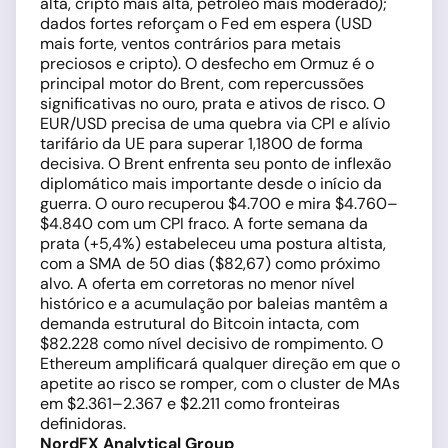
alta, cripto mais alta, petróleo mais moderado);
dados fortes reforçam o Fed em espera (USD
mais forte, ventos contrários para metais
preciosos e cripto). O desfecho em Ormuz é o
principal motor do Brent, com repercussões
significativas no ouro, prata e ativos de risco. O
EUR/USD precisa de uma quebra via CPI e alívio
tarifário da UE para superar 1,1800 de forma
decisiva. O Brent enfrenta seu ponto de inflexão
diplomático mais importante desde o início da
guerra. O ouro recuperou $4.700 e mira $4.760–
$4.840 com um CPI fraco. A forte semana da
prata (+5,4%) estabeleceu uma postura altista,
com a SMA de 50 dias ($82,67) como próximo
alvo. A oferta em corretoras no menor nível
histórico e a acumulação por baleias mantêm a
demanda estrutural do Bitcoin intacta, com
$82.228 como nível decisivo de rompimento. O
Ethereum amplificará qualquer direção em que o
apetite ao risco se romper, com o cluster de MAs
em $2.361–2.367 e $2.211 como fronteiras
definidoras.
NordFX Analytical Group