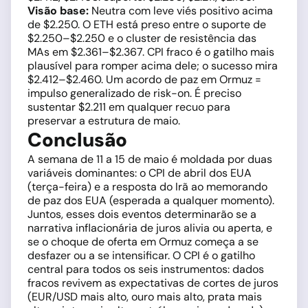
Visão base:
Neutra com leve viés positivo acima
de $2.250. O ETH está preso entre o suporte de
$2.250–$2.250 e o cluster de resistência das
MAs em $2.361–$2.367. CPI fraco é o gatilho mais
plausível para romper acima dele; o sucesso mira
$2.412–$2.460. Um acordo de paz em Ormuz =
impulso generalizado de risk-on. É preciso
sustentar $2.211 em qualquer recuo para
preservar a estrutura de maio.
Conclusão
A semana de 11 a 15 de maio é moldada por duas
variáveis dominantes: o CPI de abril dos EUA
(terça-feira) e a resposta do Irã ao memorando
de paz dos EUA (esperada a qualquer momento).
Juntos, esses dois eventos determinarão se a
narrativa inflacionária de juros alivia ou aperta, e
se o choque de oferta em Ormuz começa a se
desfazer ou a se intensificar. O CPI é o gatilho
central para todos os seis instrumentos: dados
fracos revivem as expectativas de cortes de juros
(EUR/USD mais alto, ouro mais alto, prata mais