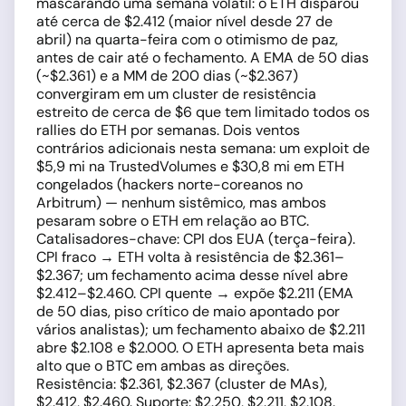
mascarando uma semana volátil: o ETH disparou
até cerca de $2.412 (maior nível desde 27 de
abril) na quarta-feira com o otimismo de paz,
antes de cair até o fechamento. A EMA de 50 dias
(~$2.361) e a MM de 200 dias (~$2.367)
convergiram em um cluster de resistência
estreito de cerca de $6 que tem limitado todos os
rallies do ETH por semanas. Dois ventos
contrários adicionais nesta semana: um exploit de
$5,9 mi na TrustedVolumes e $30,8 mi em ETH
congelados (hackers norte-coreanos no
Arbitrum) — nenhum sistêmico, mas ambos
pesaram sobre o ETH em relação ao BTC.
Catalisadores-chave: CPI dos EUA (terça-feira).
CPI fraco → ETH volta à resistência de $2.361–
$2.367; um fechamento acima desse nível abre
$2.412–$2.460. CPI quente → expõe $2.211 (EMA
de 50 dias, piso crítico de maio apontado por
vários analistas); um fechamento abaixo de $2.211
abre $2.108 e $2.000. O ETH apresenta beta mais
alto que o BTC em ambas as direções.
Resistência: $2.361, $2.367 (cluster de MAs),
$2.412, $2.460. Suporte: $2.250, $2.211, $2.108.