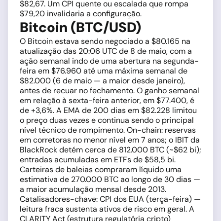
$82,67. Um CPI quente ou escalada que rompa
$79,20 invalidaria a configuração.
Bitcoin (BTC/USD)
O Bitcoin estava sendo negociado a $80.165 na
atualização das 20:06 UTC de 8 de maio, com a
ação semanal indo de uma abertura na segunda-
feira em $76.960 até uma máxima semanal de
$82.000 (6 de maio — a maior desde janeiro),
antes de recuar no fechamento. O ganho semanal
em relação à sexta-feira anterior, em $77.400, é
de +3,6%. A EMA de 200 dias em $82.228 limitou
o preço duas vezes e continua sendo o principal
nível técnico de rompimento. On-chain: reservas
em corretoras no menor nível em 7 anos; o IBIT da
BlackRock detém cerca de 812.000 BTC (~$62 bi);
entradas acumuladas em ETFs de $58,5 bi.
Carteiras de baleias compraram líquido uma
estimativa de 270.000 BTC ao longo de 30 dias —
a maior acumulação mensal desde 2013.
Catalisadores-chave: CPI dos EUA (terça-feira) —
leitura fraca sustenta ativos de risco em geral. A
CLARITY Act (estrutura regulatória cripto)