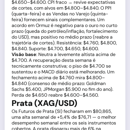
$4.650–$4.600. CPI fraco → revive expectativas
de cortes, com alvos em $4.800–$4.840. O PPI
(quarta-feira) e as Vendas no Varejo (quinta-
feira) fornecem sinais complementares. Um
acordo em Ormuz é negativo para o ouro no curto
prazo (queda do petróleo/inflação, fortalecimento
do USD), mas positivo no médio prazo (reabre a
trajetória de cortes). Resistência: $4.760, $4.800,
$4.840. Suporte: $4.700, $4.650, $4.600.
Visão base
: Neutra a levemente altista acima de
$4.700. A recuperação desta semana é
tecnicamente construtiva; o piso de $4.700 se
sustentou e o MACD diário está melhorando. Um
fechamento acima de $4.760 mira $4.800–
$4.840 (consenso de médio prazo: Goldman
Sachs $5.400, JPMorgan $5.900 no fim do ano).
Perda de $4.650 reabre $4.600–$4.560.
Prata (XAG/USD)
Os Futuros de Prata (SI) fecharam em $80,865,
uma alta semanal de +5,4% de $76,71 — o melhor
desempenho semanal entre os seis instrumentos
cobertos. A prata disparou mais de 6% na