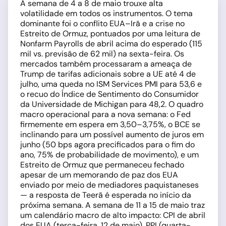
A semana de 4 a 8 de maio trouxe alta
volatilidade em todos os instrumentos. O tema
dominante foi o conflito EUA–Irã e a crise no
Estreito de Ormuz, pontuados por uma leitura de
Nonfarm Payrolls de abril acima do esperado (115
mil vs. previsão de 62 mil) na sexta-feira. Os
mercados também processaram a ameaça de
Trump de tarifas adicionais sobre a UE até 4 de
julho, uma queda no ISM Services PMI para 53,6 e
o recuo do Índice de Sentimento do Consumidor
da Universidade de Michigan para 48,2. O quadro
macro operacional para a nova semana: o Fed
firmemente em espera em 3,50–3,75%, o BCE se
inclinando para um possível aumento de juros em
junho (50 bps agora precificados para o fim do
ano, 75% de probabilidade de movimento), e um
Estreito de Ormuz que permaneceu fechado
apesar de um memorando de paz dos EUA
enviado por meio de mediadores paquistaneses
— a resposta de Teerã é esperada no início da
próxima semana. A semana de 11 a 15 de maio traz
um calendário macro de alto impacto: CPI de abril
dos EUA (terça-feira, 12 de maio), PPI (quarta-