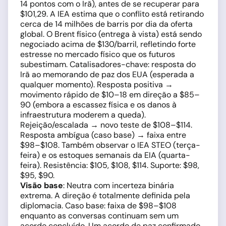
14 pontos com o Irã), antes de se recuperar para
$101,29. A IEA estima que o conflito está retirando
cerca de 14 milhões de barris por dia da oferta
global. O Brent físico (entrega à vista) está sendo
negociado acima de $130/barril, refletindo forte
estresse no mercado físico que os futuros
subestimam. Catalisadores-chave: resposta do
Irã ao memorando de paz dos EUA (esperada a
qualquer momento). Resposta positiva →
movimento rápido de $10–18 em direção a $85–
90 (embora a escassez física e os danos à
infraestrutura moderem a queda).
Rejeição/escalada → novo teste de $108–$114.
Resposta ambígua (caso base) → faixa entre
$98–$108. Também observar o IEA STEO (terça-
feira) e os estoques semanais da EIA (quarta-
feira). Resistência: $105, $108, $114. Suporte: $98,
$95, $90.
Visão base
: Neutra com incerteza binária
extrema. A direção é totalmente definida pela
diplomacia. Caso base: faixa de $98–$108
enquanto as conversas continuam sem um
acordo concluído. Um acordo de paz confirmado