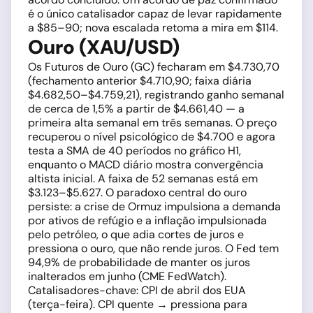
é o único catalisador capaz de levar rapidamente
a $85–90; nova escalada retoma a mira em $114.
Ouro (XAU/USD)
Os Futuros de Ouro (GC) fecharam em $4.730,70
(fechamento anterior $4.710,90; faixa diária
$4.682,50–$4.759,21), registrando ganho semanal
de cerca de 1,5% a partir de $4.661,40 — a
primeira alta semanal em três semanas. O preço
recuperou o nível psicológico de $4.700 e agora
testa a SMA de 40 períodos no gráfico H1,
enquanto o MACD diário mostra convergência
altista inicial. A faixa de 52 semanas está em
$3.123–$5.627. O paradoxo central do ouro
persiste: a crise de Ormuz impulsiona a demanda
por ativos de refúgio e a inflação impulsionada
pelo petróleo, o que adia cortes de juros e
pressiona o ouro, que não rende juros. O Fed tem
94,9% de probabilidade de manter os juros
inalterados em junho (CME FedWatch).
Catalisadores-chave: CPI de abril dos EUA
(terça-feira). CPI quente → pressiona para