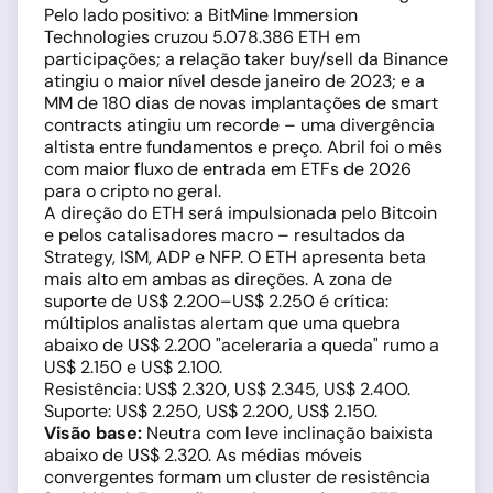
Pelo lado positivo: a BitMine Immersion
Technologies cruzou 5.078.386 ETH em
participações; a relação taker buy/sell da Binance
atingiu o maior nível desde janeiro de 2023; e a
MM de 180 dias de novas implantações de smart
contracts atingiu um recorde – uma divergência
altista entre fundamentos e preço. Abril foi o mês
com maior fluxo de entrada em ETFs de 2026
para o cripto no geral.
A direção do ETH será impulsionada pelo Bitcoin
e pelos catalisadores macro – resultados da
Strategy, ISM, ADP e NFP. O ETH apresenta beta
mais alto em ambas as direções. A zona de
suporte de US$ 2.200–US$ 2.250 é crítica:
múltiplos analistas alertam que uma quebra
abaixo de US$ 2.200 "aceleraria a queda" rumo a
US$ 2.150 e US$ 2.100.
Resistência: US$ 2.320, US$ 2.345, US$ 2.400.
Suporte: US$ 2.250, US$ 2.200, US$ 2.150.
Visão base:
Neutra com leve inclinação baixista
abaixo de US$ 2.320. As médias móveis
convergentes formam um cluster de resistência