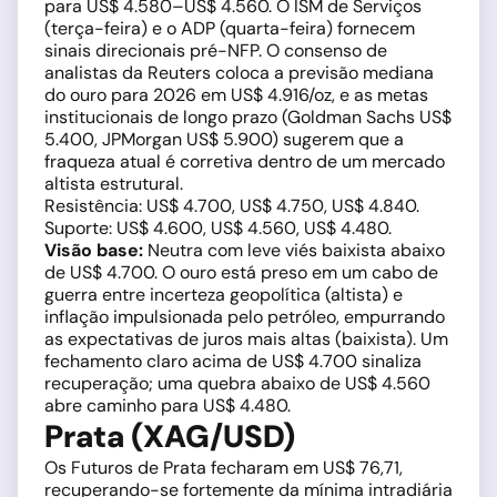
para US$ 4.580–US$ 4.560. O ISM de Serviços
(terça-feira) e o ADP (quarta-feira) fornecem
sinais direcionais pré-NFP. O consenso de
analistas da Reuters coloca a previsão mediana
do ouro para 2026 em US$ 4.916/oz, e as metas
institucionais de longo prazo (Goldman Sachs US$
5.400, JPMorgan US$ 5.900) sugerem que a
fraqueza atual é corretiva dentro de um mercado
altista estrutural.
Resistência: US$ 4.700, US$ 4.750, US$ 4.840.
Suporte: US$ 4.600, US$ 4.560, US$ 4.480.
Visão base:
Neutra com leve viés baixista abaixo
de US$ 4.700. O ouro está preso em um cabo de
guerra entre incerteza geopolítica (altista) e
inflação impulsionada pelo petróleo, empurrando
as expectativas de juros mais altas (baixista). Um
fechamento claro acima de US$ 4.700 sinaliza
recuperação; uma quebra abaixo de US$ 4.560
abre caminho para US$ 4.480.
Prata (XAG/USD)
Os Futuros de Prata fecharam em US$ 76,71,
recuperando-se fortemente da mínima intradiária