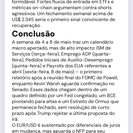
formidável. Fortes fluxos de entrada em ETFs e
métricas on-chain argumentam contra shorts
agressivos. Um fechamento semanal acima de
US$ 2.345 seria o primeiro sinal convincente de
recuperação.
Conclusão
A semana de 4 a 8 de maio traz um calendário
macro apertado, mas de alto impacto: ISM de
Serviços (terça-feira), Emprego ADP (quarta-
feira), Pedidos Iniciais de Auxílio-Desemprego
(quinta-feira) e Payrolls dos EUA referentes a
abril (sexta-feira, 8 de maio) – o primeiro
relatório após a reunião final do FOMC de Powell,
enquanto Kevin Warsh aguarda confirmação no
Senado. Esses dados chegam dentro de um
quadro definido por um Fed congelado, um BCE
pivotando para altas e um Estreito de Ormuz que
permanece fechado, sem resolução de curto
prazo após Trump rejeitar a última proposta do
Irã.
O EUR/USD é sustentado por diferenciais de juros
em mudança, mas aguarda o NFP para seu