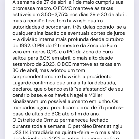
A semana de 27 de abril a 1 de maio cumpriu sua
promessa macro. O FOMC manteve as taxas
estáveis em 3,50–3,75% nos dias 29 e 30 de abril,
mas a reunião teve tom hawkish: quatro
autoridades discordaram, três delas opondo-se a
qualquer sinalização de eventuais cortes de juros
– a divisão interna mais profunda desde outubro
de 1992. O PIB do 1º trimestre da Zona do Euro
veio em meros 0,1%, e o IPC da Zona do Euro
saltou para 3,0% em abril, o mais alto desde
setembro de 2023. O BCE manteve as taxas em
30 de abril, mas adotou um tom
surpreendentemente hawkish: a presidente
Lagarde confirmou que uma alta foi debatida,
declarou que o banco está "se afastando" de seu
cenário base, e os hawks Nagel e Müller
sinalizaram um possível aumento em junho. Os
mercados agora precificam cerca de 75 pontos-
base de altas do BCE até o fim do ano.
O Estreito de Ormuz permaneceu fechado
durante toda a semana. O petróleo Brent atingiu
US$ 114 intradiária na quinta-feira – o mais alto
desde junho de 2022 – antes de recuar após o