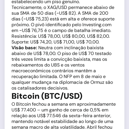
estabelecendo um piso genuíno.
Tecnicamente, o XAG/USD permanece abaixo de
sua SMA de 50 dias (~US$ 82). A SMA de 200
dias (~US$ 75,23) está em alta e oferece suporte
próximo. O pivô identificado pelo Investing.com
em ~US$ 76,75 é o campo de batalha imediato.
Resistência: US$ 78,00, US$ 80,00, US$ 82,00.
Suporte: US$ 74,20, US$ 71,00, US$ 70,00.
Visão base:
Neutra com inclinação baixista
abaixo de US$ 78,00. O piso de US$ 70 testado
três vezes limita a convicção baixista, mas os
rebaixamentos do UBS e os ventos
macroeconômicos contrários mantêm a
recuperação limitada. O NFP em 8 de maio e
qualquer mudança na diplomacia de Ormuz são
os catalisadores decisivos.
Bitcoin (BTC/USD)
O Bitcoin fechou a semana em aproximadamente
US$ 77.400 – um ganho de cerca de 0,5% em
relação aos US$ 77.546 da sexta-feira anterior,
mantendo notável estabilidade ao longo de uma
semana macro de alta volatilidade. Abril fechou