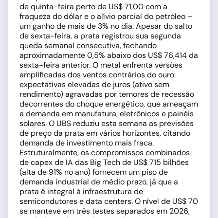
de quinta-feira perto de US$ 71,00 com a
fraqueza do dólar e o alívio parcial do petróleo –
um ganho de mais de 3% no dia. Apesar do salto
de sexta-feira, a prata registrou sua segunda
queda semanal consecutiva, fechando
aproximadamente 0,5% abaixo dos US$ 76,414 da
sexta-feira anterior. O metal enfrenta versões
amplificadas dos ventos contrários do ouro:
expectativas elevadas de juros (ativo sem
rendimento) agravadas por temores de recessão
decorrentes do choque energético, que ameaçam
a demanda em manufatura, eletrônicos e painéis
solares. O UBS reduziu esta semana as previsões
de preço da prata em vários horizontes, citando
demanda de investimento mais fraca.
Estruturalmente, os compromissos combinados
de capex de IA das Big Tech de US$ 715 bilhões
(alta de 91% no ano) fornecem um piso de
demanda industrial de médio prazo, já que a
prata é integral à infraestrutura de
semicondutores e data centers. O nível de US$ 70
se manteve em três testes separados em 2026,