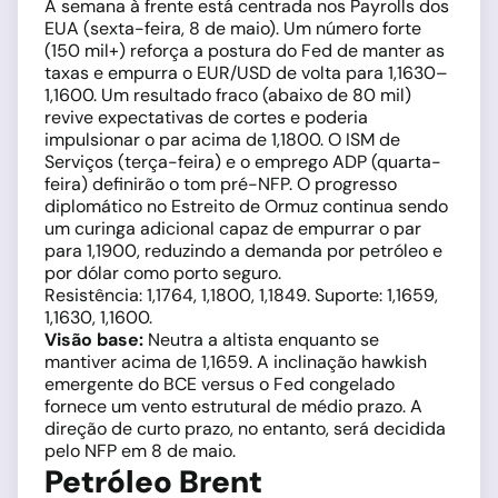
A semana à frente está centrada nos Payrolls dos
EUA (sexta-feira, 8 de maio). Um número forte
(150 mil+) reforça a postura do Fed de manter as
taxas e empurra o EUR/USD de volta para 1,1630–
1,1600. Um resultado fraco (abaixo de 80 mil)
revive expectativas de cortes e poderia
impulsionar o par acima de 1,1800. O ISM de
Serviços (terça-feira) e o emprego ADP (quarta-
feira) definirão o tom pré-NFP. O progresso
diplomático no Estreito de Ormuz continua sendo
um curinga adicional capaz de empurrar o par
para 1,1900, reduzindo a demanda por petróleo e
por dólar como porto seguro.
Resistência: 1,1764, 1,1800, 1,1849. Suporte: 1,1659,
1,1630, 1,1600.
Visão base:
Neutra a altista enquanto se
mantiver acima de 1,1659. A inclinação hawkish
emergente do BCE versus o Fed congelado
fornece um vento estrutural de médio prazo. A
direção de curto prazo, no entanto, será decidida
pelo NFP em 8 de maio.
Petróleo Brent