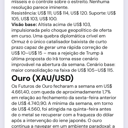
mísseis e o controle sobre o estreito. Nenhuma
resolução parece iminente.
Resistência: US$ 111, US$ 114, US$ 120. Suporte: US$
105, US$ 103, US$ 100.
Visão base:
Altista acima de US$ 103,
impulsionada pelo choque geopolítico de oferta
em curso. Uma quebra diplomática crível em
Ormuz é o único catalisador baixista de curto
prazo capaz de gerar uma rápida correção de
US$ 10–US$ 15 – mas a rejeição de Trump à
última proposta do Irã torna esse cenário
improvável na abertura da semana. Cenário base:
maior consolidação na faixa de US$ 105–US$ 115.
Ouro (XAU/USD)
Os Futuros de Ouro fecharam a semana em US$
4.661,40, com queda de aproximadamente 1,7%
em relação ao fechamento da sexta-feira anterior
de US$ 4.740,90. A mínima da semana, em torno
de US$ 4.560, foi atingida na quinta-feira antes
de o metal se recuperar com a fraqueza do dólar
após a intervenção do iene japonês. O ouro
continua a navegar em um ambiente paradoxal: a