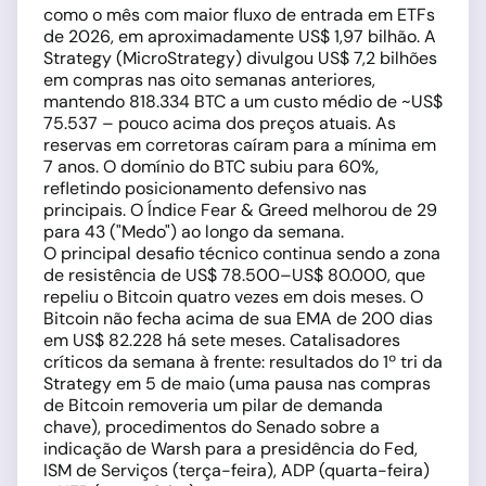
como o mês com maior fluxo de entrada em ETFs
de 2026, em aproximadamente US$ 1,97 bilhão. A
Strategy (MicroStrategy) divulgou US$ 7,2 bilhões
em compras nas oito semanas anteriores,
mantendo 818.334 BTC a um custo médio de ~US$
75.537 – pouco acima dos preços atuais. As
reservas em corretoras caíram para a mínima em
7 anos. O domínio do BTC subiu para 60%,
refletindo posicionamento defensivo nas
principais. O Índice Fear & Greed melhorou de 29
para 43 ("Medo") ao longo da semana.
O principal desafio técnico continua sendo a zona
de resistência de US$ 78.500–US$ 80.000, que
repeliu o Bitcoin quatro vezes em dois meses. O
Bitcoin não fecha acima de sua EMA de 200 dias
em US$ 82.228 há sete meses. Catalisadores
críticos da semana à frente: resultados do 1º tri da
Strategy em 5 de maio (uma pausa nas compras
de Bitcoin removeria um pilar de demanda
chave), procedimentos do Senado sobre a
indicação de Warsh para a presidência do Fed,
ISM de Serviços (terça-feira), ADP (quarta-feira)