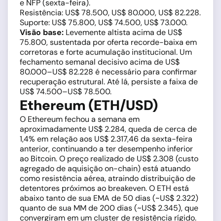
e NFP (sexta-feira).
Resistência: US$ 78.500, US$ 80.000, US$ 82.228.
Suporte: US$ 75.800, US$ 74.500, US$ 73.000.
Visão base:
Levemente altista acima de US$
75.800, sustentada por oferta recorde-baixa em
corretoras e forte acumulação institucional. Um
fechamento semanal decisivo acima de US$
80.000–US$ 82.228 é necessário para confirmar
recuperação estrutural. Até lá, persiste a faixa de
US$ 74.500–US$ 78.500.
Ethereum (ETH/USD)
O Ethereum fechou a semana em
aproximadamente US$ 2.284, queda de cerca de
1,4% em relação aos US$ 2.317,46 da sexta-feira
anterior, continuando a ter desempenho inferior
ao Bitcoin. O preço realizado de US$ 2.308 (custo
agregado de aquisição on-chain) está atuando
como resistência aérea, atraindo distribuição de
detentores próximos ao breakeven. O ETH está
abaixo tanto de sua EMA de 50 dias (~US$ 2.322)
quanto de sua MM de 200 dias (~US$ 2.345), que
convergiram em um cluster de resistência rígido.