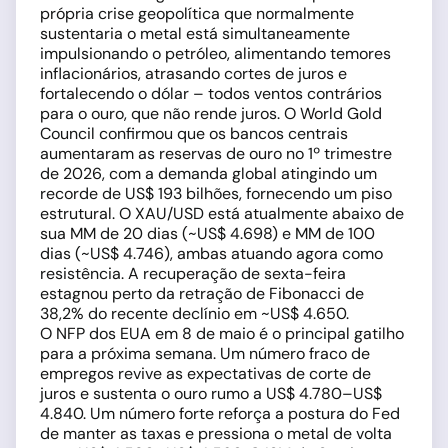
própria crise geopolítica que normalmente
sustentaria o metal está simultaneamente
impulsionando o petróleo, alimentando temores
inflacionários, atrasando cortes de juros e
fortalecendo o dólar – todos ventos contrários
para o ouro, que não rende juros. O World Gold
Council confirmou que os bancos centrais
aumentaram as reservas de ouro no 1º trimestre
de 2026, com a demanda global atingindo um
recorde de US$ 193 bilhões, fornecendo um piso
estrutural. O XAU/USD está atualmente abaixo de
sua MM de 20 dias (~US$ 4.698) e MM de 100
dias (~US$ 4.746), ambas atuando agora como
resistência. A recuperação de sexta-feira
estagnou perto da retração de Fibonacci de
38,2% do recente declínio em ~US$ 4.650.
O NFP dos EUA em 8 de maio é o principal gatilho
para a próxima semana. Um número fraco de
empregos revive as expectativas de corte de
juros e sustenta o ouro rumo a US$ 4.780–US$
4.840. Um número forte reforça a postura do Fed
de manter as taxas e pressiona o metal de volta