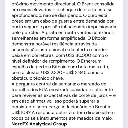
próximo movimento direcional. O Brent consolida
em níveis elevados – o choque de oferta está se
aprofundando, não se dissipando. O ouro está
preso em um cabo de guerra entre demanda por
porto seguro e pressão inflacionária impulsionada
pelo petróleo. A prata enfrenta ventos contrários
semelhantes em forma amplificada. O Bitcoin
demonstra notável resiliência através da
acumulação institucional e da oferta recorde-
baixa em corretoras, com US$ 80.000 como o
nível definidor de rompimento. O Ethereum
espelha de perto o Bitcoin com beta mais alto,
com o cluster US$ 2.320–US$ 2.345 como o
obstáculo técnico chave.
A pergunta central da semana: o mercado de
trabalho dos EUA mostrará suavidade suficiente
para reviver as expectativas de corte de juros – e,
em caso afirmativo, isso poderá superar a
persistente sobrecarga inflacionária do Brent a
US$ 108? A resposta definirá o tom direcional em
todos os seis instrumentos até meados de maio.
NordFX Analytical Group