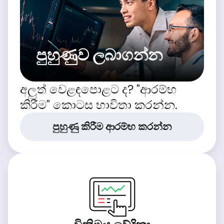
පුහුණුව ලබාගන්න
අලුත් වෙළඳපොළට ද? "ආරම්භ
කිරීම" කොටස භාවිතා කරන්න.
පුහුණු කිරීම ආරම්භ කරන්න