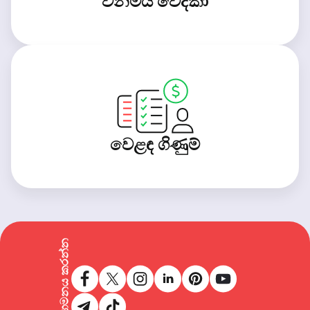
විනිමය වේදිකා
වෙළඳ ගිණුම්
අප අනුගමනය කරන්න