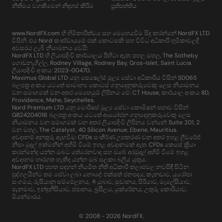
නීතිමය වගකීමෙන් නිදහස් කිරීම
ප්‍රතිපත්තිය
www.NordFX.com හි හිමිකාරීත්වය සහ මෙහෙයවීම සිදු කරන්නේ NordFX LTD
විසිනි. එය Nord කණ්ඩායමේ එක් කොටසකි සහ විවිධ අධිකාරි භූමිකාවලදී
අවසරය ලැබී නියාමනය වෙයි:
NordFX LTD හි ලියාපදිංචි කාර්යාලය පිහිටා ඇත: පහල මහල, The Sotheby
ගොඩනැගිල්ල, Rodney Village, Rodney Bay, Gros-Islet, Saint Lucia.
ලියාපදිංචි අංකය: 2023-00470.
Maximus Global LTD යනු සෙෂෙල්ස් මූල්‍ය සේවා අධිකාරිය විසින් SD065
බලපත්‍ර අංකය යටතේ සාමාන්‍ය කොටස් ගනුදෙනුකරුවෙකු ලෙස නියාමනය
වන සමාගමක් වන අතර මෙහෙයුම් ලිපිනය වේ: CT House, කාර්යාල අංකය 8D,
Providence, Mahe, Seychelles.
Nord Premium LTD යනු මොරිෂස් මූල්‍ය සේවා කොමිෂන් සභාව විසින්
GB24204016 බලපත්‍ර අංකය යටතේ ආයෝජන ගනුදෙනුකරුවෙකු ලෙස
නියාමනය වන සමාගමක් වන අතර ලියාපදිංචි ලිපිනය වන්නේ: Suite 201, 2
වන මහල, The Catalyst, 40 Silicon Avenue, Ebene, Mauritius.
අවදානම් අනතුරු ඇඟවීම: CFDs සංකීර්ණ උපකරණ වන අතර ඉහළ ලීවරේජ්
නිසා මුදල් ඉක්මනින් අහිමි වීමේ ඉහළ අවදානමක් ඇත. CFDs කෙසේ ක්‍රියා
කරන්නේද යන්න ඔබට තේරෙනවාද සහ ඔබේ අරමුදල් අහිමි වීමේ ඉහළ
අවදානම භාරගත හැකිද යන්න ඔබ සලකා බලිය යුතුය.
NordFX LTD පහත සඳහන් නියමිත නීති අධිකාරී කලාපවල නවසිඳී සිටින
පුද්ගලයින්ට තම සේවා ලබා නොදේ: එක්සත් ජනපදය, කැනඩාව, යුරෝපා
සංගමය, රුසියානු සම්මේලනය, キයුබාව, සුඩානය, සිරියාව, මැලේසියාව,
පැනමාව, ඉන්දුනීසියාව, ජපානය, බ්‍රසීලය, යුක්රේනය, උතුරු කොරියාව,
මියන්මාරය.
© 2008 - 2026 NordFX.