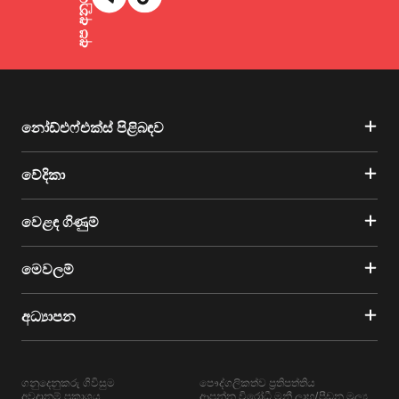
නෝඩ්එෆ්එක්ස් පිළිබඳව
වේදිකා
වෙළඳ ගිණුම්
මෙවලම්
අධ්‍යාපන
ගනුදෙනුකරු ගිවිසුම
පෞද්ගලිකත්ව ප්‍රතිපත්තිය
අවදානම් ප්‍රකාශය
ආපන්න විරෝධී මනී ලාභ/පීඩන මූල්‍ය