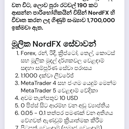
වන විට, ලොව පුරා රටවල් 190 කට
ආසන්න පාරිභෝගිකයින් විසින් NordFX හි
විවෘත කරන ලද ගිණුම් සංඛ්‍යාව 1,700,000
ඉක්මවා ඇත.
මූලික NordFX සේවාවන්
Forex, රන්, රිදී, ක්‍රිප්ටෝ, තෙල්, කොටස්
සහ මූලික මුදල් දර්ශකවල වෙළඳාම්
සඳහා සම්පූර්ණ සේවා පරාසය
1:1000 දක්වා ලීවරේජ්
MetaTrader 4 සහ ජංගම යෙදුම් මෙන්ම
MetaTrader 5 වෙළඳාම් වේදිකා
අවම තැන්පතුව 10 USD
0 පිප්ස් සිට ආරම්භ වන අඩු ව්‍යාප්තිය
0.05 - 0.1 තත්පර පමණක් වන අතිශය
වේගවත් ඇණවුම් ක්‍රියාත්මක කිරීම
පිටපත් වෙළඳාම් (සමාජ වෙළඳාම්)