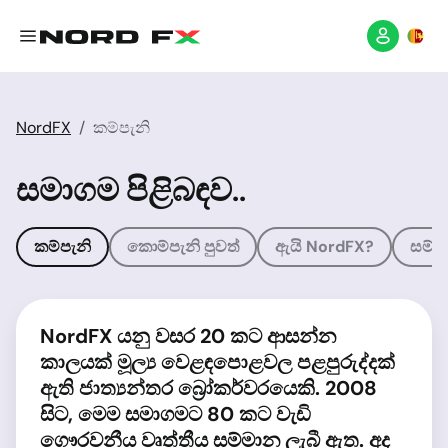
NordFX
කම්පැනි
සමාගම පිළිබඳව..
කම්පැනි
කොම්පැනි පුවත්
ඇයි NordFX?
සම්ම
NordFX යනු වසර 20 කට ආසන්න
කාලයක් මූල්‍ය වෙළඳපොළවල පළපුරුද්දක්
ඇති ජාත්‍යන්තර බ්‍රෝකර්වරයෙකි. 2008
සිට, මෙම සමාගමට 80 කට වැඩි
ගෞරවනීය වෘත්තීය සම්මාන ලැබී ඇත. අද