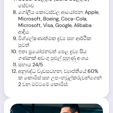
සේවාව
ගෝලීය කොටස්වල ආයෝජන: Apple,
Microsoft, Boeing, Coca-Cola,
Microsoft, Visa, Google, Alibaba
ආදිය.
විශ්ලේෂණාත්මක ද්‍රව්‍ය සහ ආර්ථික
පුවත්
ඉතා ප්‍රයෝජනවත් පෙළ ද්‍රව්‍ය සිය
ගණනක් අඩංගු පුළුල් පුහුණු අංශය
සහාය 24/5
අනුබද්ධ වැඩසටහන, ව්‍යාප්තියේ 60%
ක කොමිස් සහ උප-හවුල්කරුවන්ගෙන්
2 වන මට්ටමේ කොමිස්.