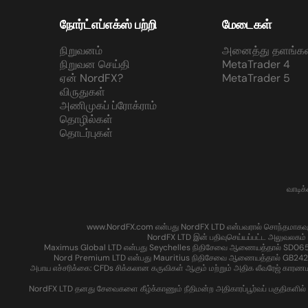
நோர்ட்எப்எக்ஸ் பற்றி
மேடைகள்
நிறுவனம்
அனைத்து தளங்கள
நிறுவன செய்தி
MetaTrader 4
ஏன் NordFX?
MetaTrader 5
விருதுகள்
அணிமுகப் ப்ரோக்ராம்
தொழில்கள்
தொடர்புகள்
வாடிக
www.NordFX.com என்பது NordFX LTD என்பவரால் சொந்தமாகவும் இயக்
NordFX LTD இன் பதிவுசெய்யப்பட்ட அலுவலகம் 
Maximus Global LTD என்பது Seychelles நிதிசேவை ஆணையத்தால் SD065 என்
Nord Premium LTD என்பது Mauritius நிதிசேவை ஆணையத்தால் GB24204016 எ
அபாய எச்சரிக்கை: CFDs சிக்கலான கருவிகள் ஆகும் மற்றும் அதிக லீவரேஜ் காரண
NordFX LTD தனது சேவைகளை கீழ்க்காணும் நீதிமன்ற அதிகாரப்பூர்வப் பகுதிகளில் உள்ள