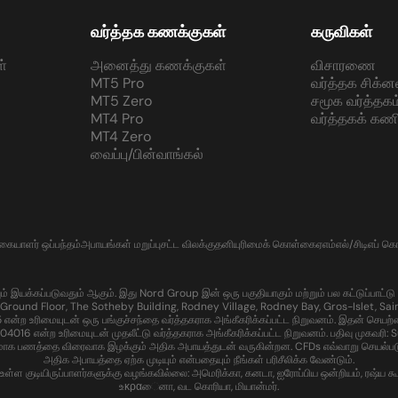
வர்த்தக கணக்குகள்
கருவிகள்
்
அனைத்து கணக்குகள்
விசாரணை
MT5 Pro
வர்த்தக சிக்ன
MT5 Zero
சமூக வர்த்தகம
MT4 Pro
வர்த்தகக் கணி
MT4 Zero
வைப்பு/பின்வாங்கல்
்கையாளர் ஒப்பந்தம்
அபாயங்கள் மறுப்பு
சட்ட விலக்கு
தனியுரிமைக் கொள்கை
ஏஎம்எல்/சிடிஎப் 
கப்படுவதும் ஆகும். இது Nord Group இன் ஒரு பகுதியாகும் மற்றும் பல கட்டுப்பாட்டு பகுதி
Ground Floor, The Sotheby Building, Rodney Village, Rodney Bay, Gros-Islet, Sain
ற உரிமையுடன் ஒரு பங்குச்சந்தை வர்த்தகராக அங்கீகரிக்கப்பட்ட நிறுவனம். இதன் செயற்
ன்ற உரிமையுடன் முதலீட்டு வர்த்தகராக அங்கீகரிக்கப்பட்ட நிறுவனம். பதிவு முகவரி: Sui
மாக பணத்தை விரைவாக இழக்கும் அதிக அபாயத்துடன் வருகின்றன. CFDs எவ்வாறு செயல்படுகின
அதிக அபாயத்தை ஏற்க முடியும் என்பதையும் நீங்கள் பரிசீலிக்க வேண்டும்.
 குடியிருப்பாளர்களுக்கு வழங்கவில்லை: அமெரிக்கா, கனடா, ஐரோப்பிய ஒன்றியம், ரஷ்ய கூட்டம
உκραைனா, வட கொரியா, மியான்மர்.