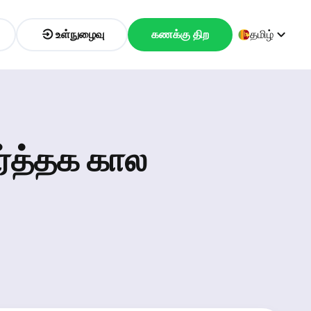
உள்நுழைவு
கணக்கு திற
தமிழ்
்த்தக கால