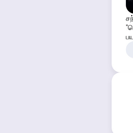
சந
"த
பய