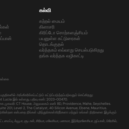
கல்வி
கற்றல் மையம்
ல்கள்
கிளாசரி
்
கிரிப்டோ சொற்களஞ்சியம்
ப்பான்
பயனுள்ள கட்டுரைகள்
தொடங்குதல்
வர்த்தகம் எவ்வாறு செயல்படுகிறது
தங்க வர்த்தக வழிகாட்டி
கொள்கை
களில் அங்கீகரிக்கப்பட்டும் கட்டுப்படுத்தப்படுவதும் செய்கிறது:
t Lucia இல் உள்ளது. பதிவு எண்: 2023-00470.
கை முகவரி: CT House, அலுவலகம் எண் 8D, Providence, Mahe, Seychelles.
te 201, Level 2, The Catalyst, 40 Silicon Avenue, Ebene, Mauritius.
்றன என்பதை நீங்கள் புரிந்துகொள்கிறீர்களா மற்றும் உங்கள் நிதிகளை இழக்கும்
ைப்பு, க்யூபா, சூடான், சிரியா, மலேசியா, பனாமா, இந்தோனேசியா, ஜப்பான், பிரேசில்,