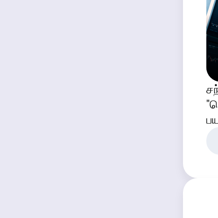
சந
"த
பய