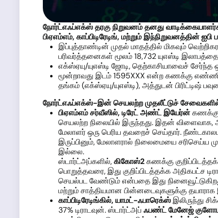
நோர்ட்எஃப்எக்ஸ்
தரகு நிறுவனம் தனது வாடிக்கையாளர்
பிஏஎம்எம்
,
காப்பிடிரேடிங்
,
மற்றும்
இந்
நிறுவனத்தின்
ஐபி
ப
இப்புத்தாண்டின் முதல் மாதத்தில் மிகவும் வெற்ற
பரிவர்த்தனைகள் மூலம் 18,732 யுஎஸ்டி இலாபத்தைப்
எக்ஸ்ஏயு/யுஎஸ்டி ஜோடி, தெற்காசியாவைச் சேர்ந்த
மூன்றாவது இடம் 1595XXX என்ற கணக்கு எண்ணின் உ
தங்கம் (எக்ஸ்ஏயு/யுஎஸ்டி), அத்துடன் பிரிட்டிஷ் ப
நோர்ட்எஃப்எக்ஸ்
-
இன் செயலற்ற முதலீட்டுச் சேவைகளில
பிஏஎம்எம்
சர்வீஸில்
,
டிரேட் அண்ட்
இயேர்ன்
கணக்கு 
செயலற்ற நிலையில் இருந்தது. இதன் விளைவாக, அ
மேலாளர் ஒரு பெரிய தவறைச் செய்தார். நீண்டகால
இருப்பினும், மேலாளரால் நிலைமையை சரிசெய்ய மு
இல்லை.
ஸ்டார்ட்அப்களில்,
கிகோஸ்
2
கணக்கு குறிப்பிடத்தக
பொறுத்தவரை, இது குறிப்பிடத்தக்க அதிகபட்ச டிரா
செயல்பட வேண்டும் என்பதை இது நினைவூட்டுகிறது
மற்றும் சாத்தியமான பின்னடைவுகளுக்கு தயாராக இர
காப்பிடிரேடிங்கில்
,
யாமட்
-
ஃபாரெக்ஸ்
இலிருந்து சி
37% டிராடவுன். ஸ்டார்ட்அப்
ஃபண்ட் மேனேஜ் குளோ