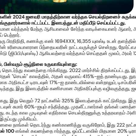
களின் 202
4
ஜனவரி
மாதத்திற்கான வர்த்தக செயல்திறனைச் சுருக்க
ங்குதார
ர்களால்
ஈட்டப்பட்ட
இ
லாபத்துடன் மதிப்பீடு செய்யப்பட்டது.
ிகரமான வர்த்தகர் மேற்கு ஆசியாவைச் சேர்ந்த வாடிக்கையாளர் ஆவார், 
 பெற்றார்.
 ஒரு பிரதிநிதி, கணக்கு எண் 1694XXX, 16,355 யுஎஸ்டி உடன் தளத்தி
ரிமையாளரான பிந்தையவரின் நாட்டவருக்குச் சென்றது. நோர்ட்எஃப்எக
வுண்டு (ஜிபிபி/யுஎஸ்டி) ஆகியவற்றை வர்த்தகம் செய்ததன் மூலம், அவர் 12
்
,
பின்வரும் சூழ்நிலை உருவாகியுள்ளது:
தொடர்ந்து கவனத்தை ஈர்க்கிறது. 2022 மார்ச்சில் திறக்கப்பட்டது, இ
தன் "செயல்" காலத்தில், அதன் வருவாய் 415%-ஐத் தாண்டியது. து
மாக அதிகபட்ச டிராடவுன் 17%-ஐ தாண்டவில்லை என்றாலும், டிசம்பரி
டிந்தது, இது இலாபத்தில் கணிசமான அதிகரிப்புக்கு வழிவகுத்தது, 
்கது, இது வெறும் 72 நாட்களில் 325% இலாபத்தைக் காட்டுகிறது. இர
டவுன் சுமார் 60%-ஐயும் சந்தித்தது. முதலீட்டாளர்கள் தங்கள் பணத்த
. கடந்த கால முடிவுகள் எதிர்கால செயல்திறனுக்கு உத்தரவாதம் அளி
ுப்பது முக்கியம்.
க்னலை நாங்கள் தொடர்ந்து கண்காணித்து வருகிறோம், இது 222 நாட்
பல்
100
எங்கள் கவனத்தை ஈர்த்தது, ஒப்பீட்டளவில் மிதமான 20% டிர