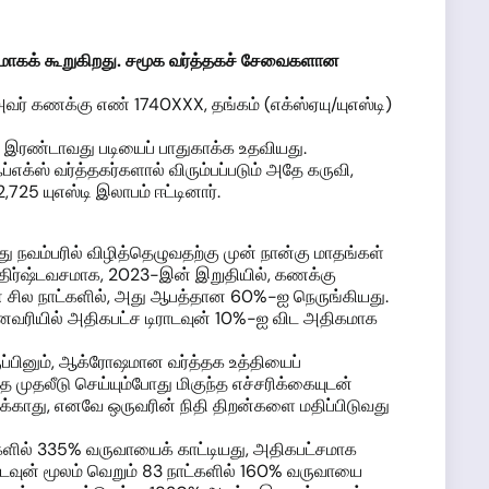
மாகக் கூ
றுகிறது
.
சமூக வர்த்தக
ச்
சேவைகளான
அவர் கணக்கு எண் 1740XXX, தங்கம் (எக்ஸ்ஏயு/யுஎஸ்டி)
ல் இரண்டாவது படியைப் பாதுகாக்க உதவியது.
்ஸ் வர்த்தகர்களால் விரும்பப்படும் அதே கருவி,
,725 யுஎஸ்டி இலாபம் ஈட்டினார்.
து நவம்பரில் விழித்தெழுவதற்கு முன் நான்கு மாதங்கள்
ரதிர்ஷ்டவசமாக, 2023-இன் இறுதியில், கணக்கு
ன் சில நாட்களில், அது ஆபத்தான 60%-ஐ நெருங்கியது.
ஜனவரியில் அதிகபட்ச டிராடவுன் 10%-ஐ விட அதிகமாக
ுப்பினும், ஆக்ரோஷமான வர்த்தக உத்தியைப்
ை முதலீடு செய்யும்போது மிகுந்த எச்சரிக்கையுடன்
க்காது, எனவே ஒருவரின் நிதி திறன்களை மதிப்பிடுவது
களில் 335% வருவாயைக் காட்டியது, அதிகபட்சமாக
ாடவுன் மூலம் வெறும் 83 நாட்களில் 160% வருவாயை