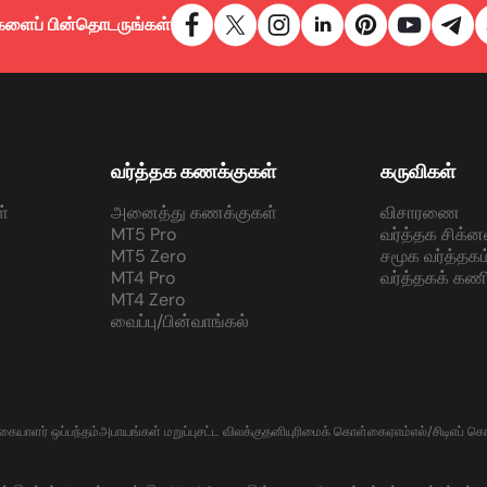
களைப் பின்தொடருங்கள்
வர்த்தக கணக்குகள்
கருவிகள்
்
அனைத்து கணக்குகள்
விசாரணை
MT5 Pro
வர்த்தக சிக்ன
MT5 Zero
சமூக வர்த்தகம
MT4 Pro
வர்த்தகக் கணி
MT4 Zero
வைப்பு/பின்வாங்கல்
்கையாளர் ஒப்பந்தம்
அபாயங்கள் மறுப்பு
சட்ட விலக்கு
தனியுரிமைக் கொள்கை
ஏஎம்எல்/சிடிஎப் 