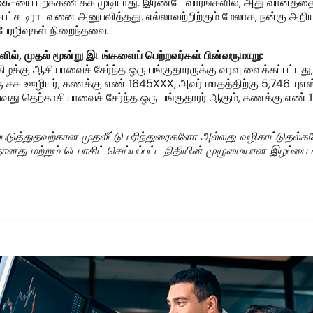
கை
-யை புறக்கணிக்க முடியாது. இரண்டே வாரங்களில், அது வானத்தை
பட்ச டிராடவுனை அனுபவித்தது. எல்லாவற்றிற்கும் மேலாக, நன்கு அறிய
பேரழிவுகள் நிறைந்தவை.
ளில்
,
முதல் மூன்று
இடங்களைப்
பெற்றவர்கள்
பின்வருமாறு:
க்கு ஆசியாவைச் சேர்ந்த ஒரு பங்குதாரருக்கு வரவு வைக்கப்பட்டது,
 சக ஊழியர், கணக்கு எண் 1645XXX, அவர் மாதத்திற்கு 5,746 யுஎஸ்ட
்வது தெற்காசியாவைச் சேர்ந்த ஒரு பங்குதாரர் ஆகும், கணக்கு எண் 
ல்படுத்துதவற்கான முதலீட்டு பரிந்துரைகளோ அல்லது வழிகாட்டுத
ானது மற்றும் டெபாசிட் செய்யப்பட்ட நிதியின் முழுமையான இழப்பை ஏற