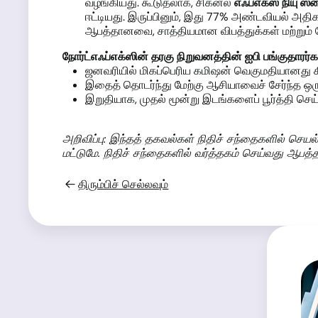
வழங்கியது. கூடுதலாக, சிக்னல்
எ
ஃப்எக்ஸ்
நியு
ஸ்
ஈட்டியது. இருப்பினும், இது 77% அண்டவியல் அதிக
ஆபத்தானவை, சாத்தியமான விபத்துக்கள் மற்றும் 
நோர்ட்எஃப்எக்ஸின்
தரகு நிறுவனத்தின்
ஐபி
பங்குதாரர்
க
ஜனவரியில் மிகப்பெரிய கமிஷன் வெகுமதியானது கிழ
இதைத் தொடர்ந்து மேற்கு ஆசியாவைச் சேர்ந்த ஒரு
இறுதியாக, முதல் மூன்று இடங்களைப் பூர்த்தி செய
அறிவிப்பு: இந்த
த் தகவல்கள் நிதிச் சந்தைகளில் செய
மட்டுமே. நிதிச் சந்தைகளில் வர்த்தகம் செய்வது ஆபத்த
திரும்பிச் செல்லவும்