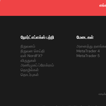
எங்
நோர்ட்எப்எக்ஸ் பற்றி
மேடைகள்
நிறுவனம்
அனைத்து தளங்கள
நிறுவன செய்தி
MetaTrader 4
ஏன் NordFX?
MetaTrader 5
விருதுகள்
அணிமுகப் ப்ரோக்ராம்
தொழில்கள்
தொடர்புகள்
வாடிக