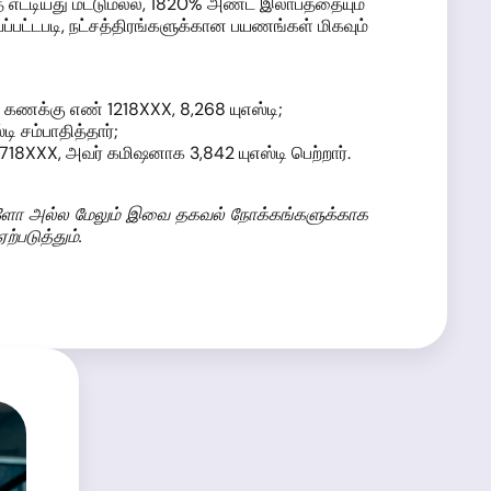
 எட்டியது மட்டுமல்ல, 1820% அண்ட இலாபத்தையும்
ப்பட்டபடி, நட்சத்திரங்களுக்கான பயணங்கள் மிகவும்
 கணக்கு எண் 1218XXX, 8,268 யுஎஸ்டி;
ி சம்பாதித்தார்;
1718XXX, அவர் கமிஷனாக 3,842 யுஎஸ்டி பெற்றார்.
ல்களோ அல்ல மேலும் இவை தகவல் நோக்கங்களுக்காக
்படுத்தும்.