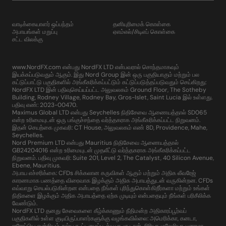
வாடிக்கையாளர் ஒப்பந்தம்
தனியுரிமைக் கொள்கை
அபாயங்கள் மறுப்பு
ஏஎம்எல்/சிடிஎப் கொள்கை
சட்ட விலக்கு
www.NordFX.com என்பது NordFX LTD என்பவரால் சொந்தமாகவும்
இயக்கப்படுவதும் ஆகும். இது Nord Group இன் ஒரு பகுதியாகும் மற்றும் பல
கட்டுப்பாட்டு பகுதிகளில் அங்கீகரிக்கப்பட்டும் கட்டுப்படுத்தப்படுவதும் செய்கிறது:
NordFX LTD இன் பதிவுசெய்யப்பட்ட அலுவலகம் Ground Floor, The Sotheby
Building, Rodney Village, Rodney Bay, Gros-Islet, Saint Lucia இல் உள்ளது.
பதிவு எண்: 2023-00470.
Maximus Global LTD என்பது Seychelles நிதிசேவை ஆணையத்தால் SD065
என்ற உரிமையுடன் ஒரு பங்குச்சந்தை வர்த்தகராக அங்கீகரிக்கப்பட்ட நிறுவனம்.
இதன் செயற்கை முகவரி: CT House, அலுவலகம் எண் 8D, Providence, Mahe,
Seychelles.
Nord Premium LTD என்பது Mauritius நிதிசேவை ஆணையத்தால்
GB24204016 என்ற உரிமையுடன் முதலீட்டு வர்த்தகராக அங்கீகரிக்கப்பட்ட
நிறுவனம். பதிவு முகவரி: Suite 201, Level 2, The Catalyst, 40 Silicon Avenue,
Ebene, Mauritius.
அபாய எச்சரிக்கை: CFDs சிக்கலான கருவிகள் ஆகும் மற்றும் அதிக லீவரேஜ்
காரணமாக பணத்தை விரைவாக இழக்கும் அதிக அபாயத்துடன் வருகின்றன. CFDs
எவ்வாறு செயல்படுகின்றன என்பதை நீங்கள் புரிந்துகொள்கிறீர்களா மற்றும் உங்கள்
நிதிகளை இழக்கும் அதிக அபாயத்தை ஏற்க முடியும் என்பதையும் நீங்கள் பரிசீலிக்க
வேண்டும்.
NordFX LTD தனது சேவைகளை கீழ்க்காணும் நீதிமன்ற அதிகாரப்பூர்வப்
பகுதிகளில் உள்ள குடியிருப்பாளர்களுக்கு வழங்கவில்லை: அமெரிக்கா, கனடா,