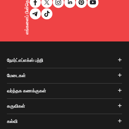
எங்களைப் பின்தொடருங்கள்
நோர்ட்எப்எக்ஸ் பற்றி
மேடைகள்
வர்த்தக கணக்குகள்
கருவிகள்
கல்வி