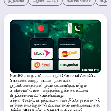
நிறுவனம்
நிறுவன செய்தி
ஏன் NordFX?
விருது
NordFX தனது தனிப்பட்ட பகுதி (Personal Area)யில்
பிரபலமான உள்ளூர் கட்டண முறைகளை
ஒருங்கிணைத்ததன் மூலம், பங்களாதேஷ் மற்றும்
பாகிஸ்தானில் உள்ள வர்த்தகர்களுக்கான கட்டண
விருப்பங்களை விரிவாக்கியுள்ளது.
பங்களாதேஷில், வாடிக்கையாளர்கள் இப்போது தங்களின்
வர்த்தக கணக்குகளில் விரைவாகவும் வசதியாகவும் நிதி
சேர்க்க
bKash
மற்றும்
Nagad
ஆகியவற்றைப்