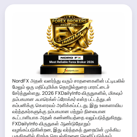
NordFX அதன் வளர்ந்து வரும் சாதனைகளின் பட்டியலில்
மேலும் ஒரு மதிப்புமிக்க தொழில்துறை பாராட்டைச்
சேர்த்துள்ளது. 2026 FXDailyInfo விருதுகளில்,
மிகவும்
நம்பகமான ஃபாரெக்ஸ் ப்ரோக்கர்
என்ற பட்டத்துடன்
கம்பனிக்கு கௌரவம் அளிக்கப்பட்டது, இது உலகளாவிய
வர்த்தகர்களுக்கு நம்பகமான மற்றும் நிலையான
கூட்டாளியாக அதன் கண்ணியத்தை வலுப்படுத்துகிறது.
FXDailyInfo விருதுகள் ஆண்டுதோறும்
வழங்கப்படுகின்றன, இது வர்த்தகத் துறையின் முக்கிய
பகுதிகளில் சிறந்த செயல்திறனை வெளிப்படுத்தும்