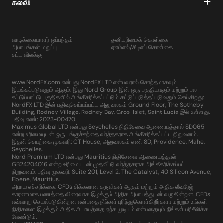
கல்வி
வாடிக்கையாளர் ஒப்பந்தம்
தனியுரிமைக் கொள்கை
அபாயங்கள் மறுப்பு
ஏஎம்எல்/சிடிஎப் கொள்கை
சட்ட விலக்கு
www.NordFX.com என்பது NordFX LTD என்பவரால் சொந்தமாகவும்
இயக்கப்படுவதும் ஆகும். இது Nord Group இன் ஒரு பகுதியாகும் மற்றும் பல
கட்டுப்பாட்டு பகுதிகளில் அங்கீகரிக்கப்பட்டும் கட்டுப்படுத்தப்படுவதும் செய்கிறது:
NordFX LTD இன் பதிவுசெய்யப்பட்ட அலுவலகம் Ground Floor, The Sotheby
Building, Rodney Village, Rodney Bay, Gros-Islet, Saint Lucia இல் உள்ளது.
பதிவு எண்: 2023-00470.
Maximus Global LTD என்பது Seychelles நிதிசேவை ஆணையத்தால் SD065
என்ற உரிமையுடன் ஒரு பங்குச்சந்தை வர்த்தகராக அங்கீகரிக்கப்பட்ட நிறுவனம்.
இதன் செயற்கை முகவரி: CT House, அலுவலகம் எண் 8D, Providence, Mahe,
Seychelles.
Nord Premium LTD என்பது Mauritius நிதிசேவை ஆணையத்தால்
GB24204016 என்ற உரிமையுடன் முதலீட்டு வர்த்தகராக அங்கீகரிக்கப்பட்ட
நிறுவனம். பதிவு முகவரி: Suite 201, Level 2, The Catalyst, 40 Silicon Avenue,
Ebene, Mauritius.
அபாய எச்சரிக்கை: CFDs சிக்கலான கருவிகள் ஆகும் மற்றும் அதிக லீவரேஜ்
காரணமாக பணத்தை விரைவாக இழக்கும் அதிக அபாயத்துடன் வருகின்றன. CFDs
எவ்வாறு செயல்படுகின்றன என்பதை நீங்கள் புரிந்துகொள்கிறீர்களா மற்றும் உங்கள்
நிதிகளை இழக்கும் அதிக அபாயத்தை ஏற்க முடியும் என்பதையும் நீங்கள் பரிசீலிக்க
வேண்டும்.