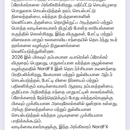
ப்ரோக்கர்களை அங்கீகரிக்கிறது. மதிப்பீட்டு செயல்முறை
பொதுவாக செயல்படுத்தல் தரம், செயல்பாட்டு
நிலைத்தன்மை, வர்த்தக நிபந்தனைகளின்
வெளிப்படைத்தன்மை, தொழில்நுட்ப அடித்தளம் மற்றும்
மொத்த வாடிக்கையாளர் திருப்தி போன்ற காரியங்களை
கருத்தில் கொள்கிறது. இந்த விருதுகள், போட்டி மற்றும்
விரைவாக மாறும் உலகளாவிய சந்தையில் தொடர்ந்து உயர்
தரங்களை வழங்கும் நிறுவனங்களை
வெளிப்படுத்துகின்றன.
2026 இல்
மிகவும் நம்பகமான ஃபாரெக்ஸ் ப்ரோக்கர்
விருதைப் பெறுவது, பாதுகாப்பான வர்த்தக சூழல்களை
வழங்குவதில் NordFX இன் தொடர்ச்சியான கவனத்தை
பிரதிபலிக்கிறது, வேகமான மற்றும் துல்லியமான ஆர்டர்
செயல்படுத்தல், போட்டி விலை நிர்ணயம் மற்றும்
பதிலளிக்கும் வாடிக்கையாளர் ஆதரவு. நம்பகத்தன்மை,
குறிப்பாக அதிகரித்த சந்தை மாறுபாட்டின் காலங்களில்,
ப்ரோக்கரைத் தேர்ந்தெடுக்கும் போது வர்த்தகர்களுக்கு
மிகவும் முக்கியமான அளவுகோல்களில் ஒன்றாக உள்ளது,
அங்கு நிலைத்தன்மை மற்றும் துல்லியமான
செயல்படுத்தல் வர்த்தக முடிவுகளை முக்கியமாக
பாதிக்கக்கூடும்.
வாடிக்கையாளர்களுக்கு, இந்த அங்கீகாரம் NordFX