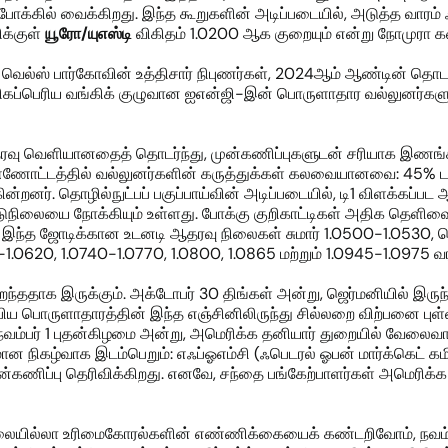
க்கில் வைக்கிறது. இந்த கூறுகளின் அடிப்படையில், அடுத்த வாரம் ஃப
ிக்குள்
யூரோ
/யுஎஸ்டி
விகிதம் 1.0200 ஆக குறையும் என்று நோமுரா க
ான வெல்ஸ் பார்கோவின் உத்திசார் நிபுணர்கள், 2024ஆம் ஆண்டின் த
தின் மிகப்பெரிய வங்கிக் குழுவான ஐஎன்ஜி-இன் பொருளாதார வல்லுனர்
ிய தரவு வெளியானதைத் தொடர்ந்து, முன்கணிப்புகளுடன் சரியாக இணங்க
ண்ணோட்டத்தில் வல்லுனர்களின் கருத்துக்கள் கலவையானவை: 45% டா
ின்றனர். தொழில்நுட்பப் பகுப்பாய்வின் அடிப்படையில், டி1 விளக்க
நடுநிலையை நோக்கியும் உள்ளது. போக்கு குறிகாட்டிகள் அதிக தெளிவ
இந்த ஜோடிக்கான உடனடி ஆதரவு நிலைகள் சுமார் 1.0500-1.0530, தொட
-1.0620, 1.0740-1.0770, 1.0800, 1.0865 மற்றும் 1.0945-1.0975 வர
ிறைந்ததாக இருக்கும். அக்டோபர் 30 திங்கள் அன்று, ஜெர்மனியில் இருந்
ிய பொருளாதாரத்தின் இந்த எஞ்சினிலிருந்து சில்லறை விற்பனை புள்ள
நவம்பர் 1 புதன்கிழமை அன்று, அமெரிக்க தனியார் துறையில் வேலைவாய்ப்
 நிகழ்வாக இடம்பெறும்: எஃப்ஓஎம்சி (ஃபெடரல் ஓபன் மார்க்கெட் கமிட்டி
ுன்கணிப்பு தெரிவிக்கிறது. எனவே, சந்தை பங்கேற்பாளர்கள் அமெரிக்க
 வேலையில்லா உரிமைகோரல்களின் எண்ணிக்கையைக் கண்டறிவோம், நவம்