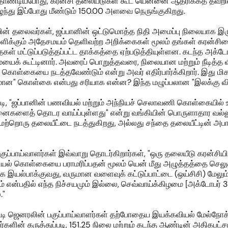
தாண்டியபோது, கரன்சி தலையீடுகள் கூட யென்னை ஆதரிக்கத் தவறிவ
ந்து இப்போது மீண்டும் 150.00 அளவை நெருங்குகிறது.
ியின் தலைவர்கள், ஜப்பானின் ஒட்டுமொத்த நிதி அமைப்பு நிலையாக இர
ளிக்கும் அதேசமயம் தெளிவற்ற அறிக்கைகள் மூலம் தங்கள் கரன்சியை 
ைகள் மட்டுப்படுத்தப்பட்ட தாக்கத்தை ஏற்படுத்தியுள்ளன. கடந்த அக
க் கூட்டினார். அவரைப் பொறுத்தவரை, நிலையான மற்றும் நீடி
கொள்கையை நடத்தவேண்டும் என்று அவர் எதிர்பார்க்கிறார். இது மிக
்தமான" கொள்கை என்பது சரியாக என்ன? இந்த மழுப்பலான "இலக்கு வி
ுப்படி, "ஜப்பானின் பணவியல் மற்றும் அந்நியச் செலாவணி கொள்கையில
ளைத் தொடர வாய்ப்புள்ளது" என்று வங்கியின் பொருளாதார வல்லுந
 மற்றொரு தலையீட்டை நடத்துகிறது, அல்லது சந்தை தலையீட்டின் அ
பகுப்பாய்வாளர்கள் இவ்வாறு தொடர்கிறார்கள், "ஒரு தலையீடு கரன்சியின்
ியல் கொள்கையை பராமரிப்பதன் மூலம் யென் மீது அழுத்தத்தை செலுத்
இயல்பாக்குவது, வருமான வளைவுக் கட்டுப்பாட்டை (ஒய்சிசி) மேலும் 
என்பதில் எந்த நிச்சயமும் இல்லை, செவ்வாய்க்கிழமை [அக்டோபர் 31] 
."
ி ஜெனரலின் பகுப்பாய்வாளர்கள் தற்போதைய இயக்கவியல் மேல்நோக்
்களின் கருத்துப்படி, 151.25 நிலை மற்றும் கடந்த ஆண்டின் அதிகப