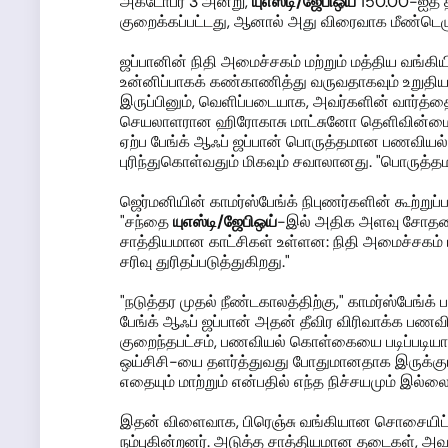
அக்டோபர் 3 அன்று,
யுஎஸ்டி
/ஜேபிஒய்
150.00-ஐத் 
குறைக்கப்பட்டது, ஆனால் அது விரைவாக மீண்டெழு
ஜப்பானின் நிதி அமைச்சகம் மற்றும் மத்திய வங்க
உன்னிப்பாகக் கண்காணித்து வருவதாகவும் உறுதிய
இருப்பினும், வெளிப்படையாக, அவர்களின் வார்த்த
செயலாளரான ஹிரோகாசு மாட்சுனோ தெளிவின்மையை
ஏற்ப பேங்க் ஆஃப் ஜப்பான் பொருத்தமான பணவியல் 
புரிந்துகொள்வதும் மிகவும் சவாலானது. "பொருத
ஜெர்மனியின் காமர்ஸ்பேங்க் நிபுணர்களின் கூற்ற
"சந்தை
யுஎஸ்டி
/ஜேபிஒய்
-இல் அதிக அளவு சோதனைக
சாத்தியமான காட்சிகள் உள்ளன: நிதி அமைச்சகம்
சரிவு துரிதப்படுத்துகிறது."
"நடுத்தர முதல் நீண்டகாலத்திற்கு," காமர்ஸ்பேங்க் 
பேங்க் ஆஃப் ஜப்பான் அதன் தீவிர விரிவாக்க பணவ
குறைந்தபட்சம், பணவியல் கொள்கையை படிப்படியாக 
ஒய்சிசி-யை தளர்த்துவது போதுமானதாக இருக்கும் 
எதையும் மாற்றும் என்பதில் எந்த நிச்சயமும் இல்லை
இதன் விளைவாக, பிரெஞ்சு வங்கியான சொசையிட்ட
நம்புகின்றனர். அடுத்த சாத்தியமான தடைகள், அவர