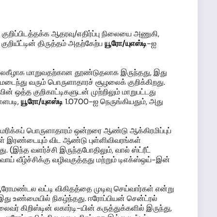
குறிப்பிடத்தக்க ஆதரவு/எதிர்ப்பு நிலையை அணுகி,
ுறியீட்டின் திருத்தம் அதற்கேற்ப
யூரோ
/யுஎஸ்டி
-ஐ
 தலைகீழாக மாறுவதற்கான தூண்டுதலாக இருந்தது, இது
ோசமடைந்து வரும் பொருளாதாரச் சூழலைக் குறிக்கிறது.
் ஒத்த குறிகாட்டிகளுடன் முற்றிலும் மாறுபட்டது
ள்ளபடி,
யூரோ
/யுஎஸ்டி
1.0700-ஐ நெருங்கியதும், அது
ெரிக்கப் பொருளாதாரம் ஒன்றரை ஆண்டு ஆக்கிரமிப்புப்
கள் இரண்டையும் விட ஆண்டு புள்ளிவிவரங்கள்
இந்த வளர்ச்சி இருந்தபோதிலும், வால் ஸ்ட்ரீட்
் வீழ்ச்சிக்கு வழிவகுத்தது மற்றும் டிஎக்ஸ்ஒய்-இன்
 யூரோமண்டல வட்டி விகிதத்தை முடிவு செய்வார்கள் என்று
 இது உண்மையில் நிகழ்ந்தது. ஈரோப்பியன் சென்ட்ரல்
வர் கிறிஸ்டின் லகார்டி-யின் கருத்துக்களில் இருந்து,