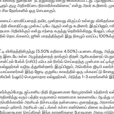
ங்கித் துறையில்" நடத்துகிறது என்று ஊகிக்கப்பட்டது. ஆயினும்கூட
ஆளும் குழு அதிகரிப்பை நிராகரிக்கவில்லை," என்று அவர் கூறினார். 
் சில நேரங்களில் ஒரு செயலாகும்.
யைப் பராமரிப்பதைத் தவிர, மூன்றாவது விருப்பம் உள்ளது: விகிதங்க
 பற்றி விவாதிப்பது முன்கூட்டியே ஆகும் என்று கூறினார். இருப்பினும், 
யாக அறிவிக்கும் என்று சந்தை கருத்து தெரிவிக்கிறது. மேலும், பங்க
் தொடங்கலாம், ஜூன் மாதத்திற்குள் இது நிகழும் வாய்ப்பு 100%க்
்டி விகிதத்திலிருந்து (5.50% எதிராக 4.50%) பயனடைகிறது, அத்த
கு இடையே உள்ள அழுத்தத்தைத் தாங்கும் திறன் ஆகியவற்றைப் பெறுகி
்ட்ரல் பேங்க் (ஈசிபி) ஃபெடரல் ரிசர்வ் செய்வதற்கு முன்பாக வட்டிக்குற
ுநர்கள் வழிநடத்துகின்றனர். இருப்பினும், அமெரிக்க ஜிடிபி வளர்ச்ச
பாய்வாளர்கள் இந்த ஜோடி குறுகிய காலத்தில் ஒரு பக்கவாட்டு சேனலுக்
கியின் (யுஓபி) பொருளாதார வல்லுநர்கள், அடுத்த 1-3 வாரங்களில் இந
்க்கும்போது, ஜப்பானிய நிதி நிறுவனமான நோமுராவின் உத்திசார் வல
ிகரித்து வரும் பத்திர வருமானம் காரணமாக உலகளாவிய ஆபத்து மன
 அமெரிக்காவில் அரசியல் நிச்சயமற்ற தன்மையை குறைத்தது, அரசாங்க
் நிலவும் புவிசார் அரசியல் பதட்டங்கள் கச்சா எண்ணெய் விலை உயர்
ிய நேர்மறையான செய்திகள் இந்த காரணிகளை போதுமான அளவு ஈடுசெய்ய