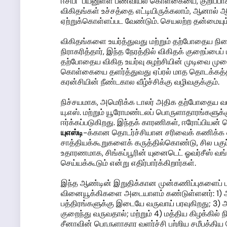
ஈசிபி "பயனுள்ள பணவியல் கொள்கையை, குறிப்பாக வ
விகிதங்கள் உச்சத்தை எட்டியிருக்கலாம், ஆனால் 
ஏற்றுக்கொள்ளப்பட வேண்டும். செயலற்ற தன்மையும
விகிதங்களை உயர்த்துவது மற்றும் தற்போதைய நிலை
நிராகரித்தார், இந்த நேரத்தில் விகிதக் குறைப்பைப்
தற்போதைய விகித உயர்வு சுழற்சியின் முடிவை முறை
கொள்கையை தளர்த்துவது ஏப்ரல் மாத தொடக்கத்தில
கரன்சியின் நீண்டகால வீழ்ச்சிக்கு வழிவகுக்கும்.
நிச்சயமாக, அமெரிக்க டாலர் அதிக தற்போதைய வட
யு.எஸ். மற்றும் யூரோமண்டலப் பொருளாதாரங்களுக்
ஈர்க்கப்படுகிறது. இந்தக் காரணிகள், ஈரோப்பியன் சென
யுஎஸ்டி
-க்கான தொடர்ச்சியான சரிவைக் கணிக்க வல்ல
சாத்தியக்கூறுகளைக் கருத்தில்கொண்டு, சில பகுப்
உதாரணமாக, சிங்கப்பூரின் யுனைடெட் ஓவர்சீஸ் வங்
செய்யக்கூடும் என்று எதிர்பார்க்கிறார்கள்.
இந்த ஆண்டின் இறுதிக்கான முன்கணிப்புகளைப் பார
வினையூக்கிகளை அடையாளம் கண்டுள்ளனர்: 1) அத
பத்திரங்களுக்கு இடையே வருவாய் பரவுகிறது; 3)
குறைந்து வருவதால்; மற்றும் 4) மத்திய கிழக்கில
சீனாவின் பொருளாதார வளர்ச்சி பற்றிய சமீபத்த