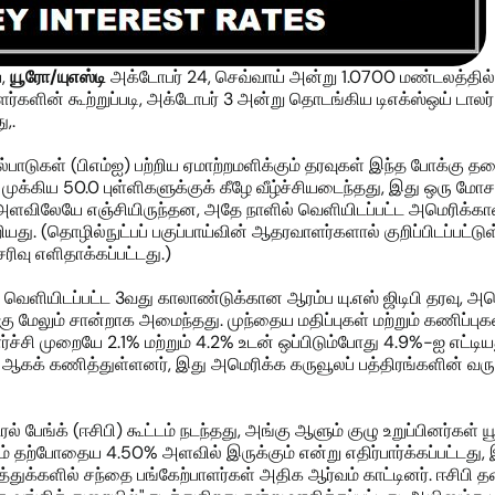
ய,
யூரோ
/யுஎஸ்டி
அக்டோபர் 24, செவ்வாய் அன்று 1.0700 மண்டலத்தில் 
ர்களின் கூற்றுப்படி, அக்டோபர் 3 அன்று தொடங்கிய டிஎக்ஸ்ஒய் டாலர் க
ு,.
்பாடுகள் (பிஎம்ஐ) பற்றிய ஏமாற்றமளிக்கும் தரவுகள் இந்த போக்கு
 முக்கிய 50.0 புள்ளிகளுக்குக் கீழே வீழ்ச்சியடைந்தது, இது ஒரு ம
அளவிலேயே எஞ்சியிருந்தன, அதே நாளில் வெளியிடப்பட்ட அமெரிக்காவின
ியது. (தொழில்நுட்பப் பகுப்பாய்வின் ஆதரவாளர்களால் குறிப்பிடப்பட்டு
ிவு எளிதாக்கப்பட்டது.)
வெளியிடப்பட்ட 3வது காலாண்டுக்கான ஆரம்ப யு.எஸ் ஜிடிபி தரவு, அம
ு மேலும் சான்றாக அமைந்தது. முந்தைய மதிப்புகள் மற்றும் கணிப்பு
முறையே 2.1% மற்றும் 4.2% உடன் ஒப்பிடும்போது 4.9%-ஐ எட்டியது. (
ஆகக் கணித்துள்ளனர், இது அமெரிக்க கருவூலப் பத்திரங்களின் வருவாய
் பேங்க் (ஈசிபி) கூட்டம் நடந்தது, அங்கு ஆளும் குழு உறுப்பினர்கள்
கிதம் தற்போதைய 4.50% அளவில் இருக்கும் என்று எதிர்பார்க்கப்பட்டது,
ுக்களில் சந்தை பங்கேற்பாளர்கள் அதிக ஆர்வம் காட்டினர். ஈசிபி தலை