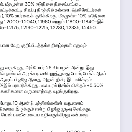
ள், மீதமுள்ள 30% நடுநிலை நிலைப்பாட்டை
டிக்காட்டி சிவப்பு நிறத்தில் உள்ளன. ஆஸிலேட்டர்கள்
), 10% உயர்வைக் குறிக்கிறது, மீதமுள்ள 10% நடுநிலை
து 1.2000-1.2040, 1.1960 மற்றும் 1.1800-1.1840-இல்
5-1.2175, 1.2190-1.2215, 1.2280, 1.2335, 1.2450,
பான வேறு குறிப்பிடத்தக்க நிகழ்வுகள் எதுவும்
்து வருகிறது, அக்டோபர் 26 வியாழன் அன்று, இது
் நாங்கள் அடிக்கடி வலியுறுத்துவது போல், பேங்க் ஆஃப்
 ஆகும். பிஓஜே ஆனது அதன் தீவிர இடமளிக்கும்
பராமரிக்கிறது. ஃபெடரல் ரிசர்வ் விகிதம் +5.50%
மாக கணிசமான வருமானத்தை வழங்குகிறது.
்போது, 10 ஆண்டு பத்திரங்களின் வருமானம்
ுதலாக இருக்கும் என்று பிஓஜே முடிவு செய்தது.
்டும் யென் பலவீனமடைய வழிவகுக்கிறது என்பதை