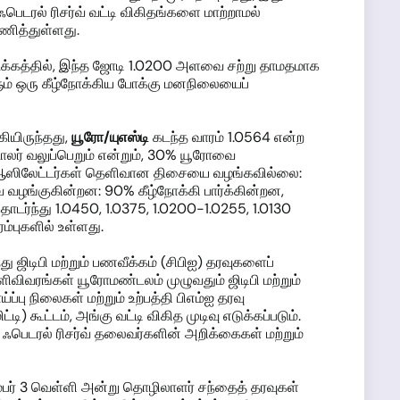
ெடரல் ரிசர்வ் வட்டி விகிதங்களை மாற்றாமல்
ணித்துள்ளது.
ொடக்கத்தில், இந்த ஜோடி 1.0200 அளவை சற்று தாமதமாக
களும் ஒரு கீழ்நோக்கிய போக்கு மனநிலையைப்
ியிருந்தது,
யூரோ
/யுஎஸ்டி
கடந்த வாரம் 1.0564 என்ற
லர் வலுப்பெறும் என்றும், 30% யூரோவை
ப்பட ஆஸிலேட்டர்கள் தெளிவான திசையை வழங்கவில்லை:
ை வழங்குகின்றன: 90% கீழ்நோக்கி பார்க்கின்றன,
ர்ந்து 1.0450, 1.0375, 1.0200-1.0255, 1.0130
ம்புகளில் உள்ளது.
து ஜிடிபி மற்றும் பணவீக்கம் (சிபிஐ) தரவுகளைப்
ிவிவரங்கள் யூரோமண்டலம் முழுவதும் ஜிடிபி மற்றும்
பு நிலைகள் மற்றும் உற்பத்தி பிஎம்ஐ தரவு
) கூட்டம், அங்கு வட்டி விகித முடிவு எடுக்கப்படும்.
 ஃபெடரல் ரிசர்வ் தலைவர்களின் அறிக்கைகள் மற்றும்
பர் 3 வெள்ளி அன்று தொழிலாளர் சந்தைத் தரவுகள்