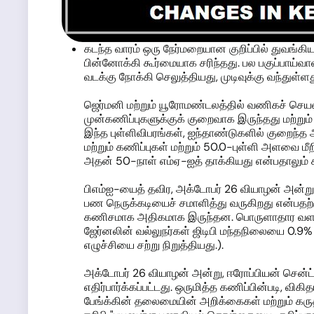
கடந்த வாரம் ஒரு நேர்மறையான குறிப்பில் துவங்கி
பின்னோக்கி கூர்மையாக சரிந்தது. பல பகுப்பாய்வாள
வடக்கு நோக்கி செலுத்தியது, முடிவுக்கு வந்துள்ளத
ஜெர்மனி மற்றும் யூரோமண்டலத்தில் வணிகச் செயல
முன்கணிப்புகளுக்குக் குறைவாக இருந்தது மற்றும்
இந்த புள்ளிவிபரங்கள், ஐந்தாண்டுகளில் குறைந்த 
மற்றும் கணிப்புகள் மற்றும் 50.0-புள்ளி அளவை மீற
அதன் 50-நாள் எம்ஏ-ஐத் தாக்கியது என்பதாலும் சர
பிஎம்ஐ-யைத் தவிர, அக்டோபர் 26 வியாழன் அன்று 
பண நெருக்கடியைச் சமாளித்து வருகிறது என்பதற்க
கணிசமாக அதிகமாக இருந்தன. பொருளாதார வளர்ச்சி 
ஜேர்னலின் வல்லுநர்கள் ஜிடிபி மந்தநிலையை 0.9% 
எழுச்சியை சற்று நிறுத்தியது.).
அக்டோபர் 26 வியாழன் அன்று, ஈரோப்பியன் சென்ட்ரல
எதிர்பார்க்கப்பட்டது. ஒருமித்த கணிப்பின்படி, வி
பேங்க்கின் தலைமையின் அறிக்கைகள் மற்றும் கருத்த