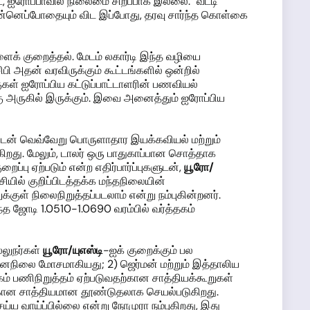
, ஐரோப்பாவில் நிலைமை சிறப்பாக இல்லை. "வட்டி
முன்னெப்போதையும் விட இப்போது, தரவு சார்ந்த கொள்கை
ளைக் குறைத்தல். மேடம் லகார்டி இந்த வழியை
ஈசிபி அதன் வரவிருக்கும் கூட்டங்களில் ஒன்றில்
ுகள் ஐரோப்பிய கட்டுப்பாட்டாளரின் பணவியல்
கு அருகில் இருக்கும். இவை அனைத்தும் ஐரோப்பிய
ுடன் வெவ்வேறு பொருளாதார இயக்கவியல் மற்றும்
றது. மேலும், டாலர் ஒரு பாதுகாப்பான சொத்தாக
ைப்பு ஏற்படும் என்ற எதிர்பார்ப்புகளுடன்,
யூரோ
/
ியில் குறிப்பிடத்தக்க மந்தநிலையின்
குள் நிலைநிறுத்தப்படலாம் என்று நம்புகின்றனர்.
்த ஜோடி 1.0510-1.0690 வரம்பில் வர்த்தகம்
்லுநர்கள்
யூரோ
/யுஎஸ்டி
-ஐக் குறைக்கும் பல
நிலை மோசமாகியது; 2) ஜெர்மன் மற்றும் இத்தாலிய
ம் பணிநிறுத்தம் ஏற்படுவதற்கான சாத்தியக்கூறுகள்
வுக்கான சாத்தியமான தூண்டுதலாக செயல்படுகிறது.
 வாய்ப்பில்லை என்று நோமுரா நம்புகிறது, இது