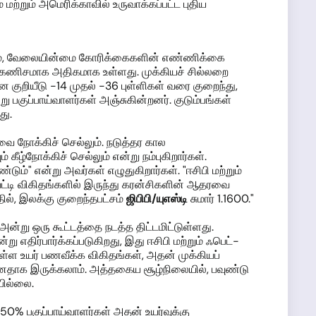
மற்றும் அமெரிக்காவில் உருவாக்கப்பட்ட புதிய
தாலும், வேலையின்மை கோரிக்கைகளின் எண்ணிக்கை
ட கணிசமாக அதிகமாக உள்ளது. முக்கியச் சில்லறை
ை குறியீடு -14 முதல் -36 புள்ளிகள் வரை குறைந்து,
 பகுப்பாய்வாளர்கள் அஞ்சுகின்றனர். குடும்பங்கள்
து.
ை நோக்கிச் செல்லும். நடுத்தர கால
 கீழ்நோக்கிச் செல்லும் என்று நம்புகிறார்கள்.
்" என்று அவர்கள் எழுதுகிறார்கள். "ஈசிபி மற்றும்
வட்டி விகிதங்களில் இருந்து கரன்சிகளின் ஆதரவை
ில், இலக்கு குறைந்தபட்சம்
ஜிபிபி/யுஎஸ்டி
சுமார் 1.1600."
அன்று ஒரு கூட்டத்தை நடத்த திட்டமிட்டுள்ளது.
 எதிர்பார்க்கப்படுகிறது, இது ஈசிபி மற்றும் ஃபெட்-
ள்ள உயர் பணவீக்க விகிதங்கள், அதன் முக்கியப்
தாக இருக்கலாம். அத்தகைய சூழ்நிலையில், பவுண்டு
பில்லை.
 50% பகுப்பாய்வாளர்கள் அதன் உயர்வுக்கு