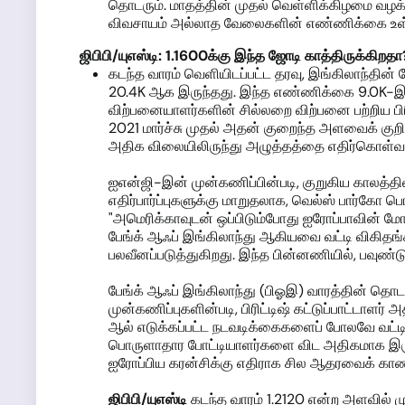
தொடரும். மாதத்தின் முதல் வெள்ளிக்கிழமை வழக்கம்
விவசாயம் அல்லாத வேலைகளின் எண்ணிக்கை உள்ளிட
ஜிபிபி/யுஎஸ்டி:
1.1600க்கு இந்த
ஜோடி காத்திருக்கி
றதா
கடந்த வாரம் வெளியிடப்பட்ட தரவு, இங்கிலாந்த
20.4K ஆக இருந்தது. இந்த எண்ணிக்கை 9.0K-இன்
விற்பனையாளர்களின் சில்லறை விற்பனை பற்றிய பிரி
2021 மார்ச்சு முதல் அதன் குறைந்த அளவைக் குறிக
அதிக விலையிலிருந்து அழுத்தத்தை எதிர்கொள்
ஐஎன்ஜி-இன் முன்கணிப்பின்படி, குறுகிய காலத்தி
எதிர்பார்ப்புகளுக்கு மாறுதலாக, வெல்ஸ் பார்கோ பொர
"அமெரிக்காவுடன் ஒப்பிடும்போது ஐரோப்பாவின் மோ
பேங்க் ஆஃப் இங்கிலாந்து ஆகியவை வட்டி விகிதங்
பலவீனப்படுத்துகிறது. இந்த பின்னணியில், பவுண்ட
பேங்க் ஆஃப் இங்கிலாந்து (பிஓஇ) வாரத்தின் தொடக்
முன்கணிப்புகளின்படி, பிரிட்டிஷ் கட்டுப்பாட்டாளர
ஆல் எடுக்கப்பட்ட நடவடிக்கைகளைப் போலவே வட்டி 
பொருளாதார போட்டியாளர்களை விட அதிகமாக இருப
ஐரோப்பிய கரன்சிக்கு எதிராக சில ஆதரவைக் காண
ஜிபிபி/யுஎஸ்டி
கடந்த வாரம் 1.2120 என்ற அளவில் மு