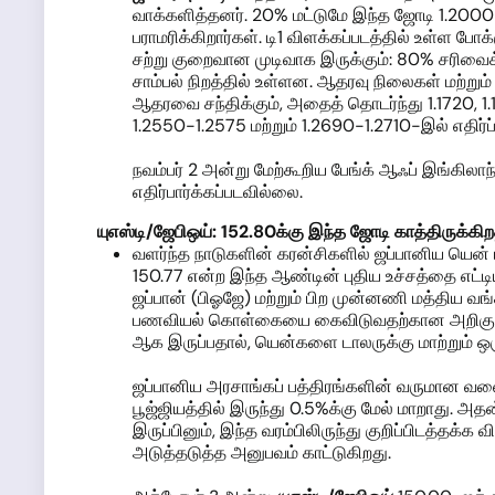
வாக்களித்தனர். 20% மட்டுமே இந்த ஜோடி 1.2000
பராமரிக்கிறார்கள். டி1 விளக்கப்படத்தில் உள்ள ப
சற்று குறைவான முடிவாக இருக்கும்: 80% சரிவைக்
சாம்பல் நிறத்தில் உள்ளன. ஆதரவு நிலைகள் மற்றும
ஆதரவை சந்திக்கும், அதைத் தொடர்ந்து 1.1720, 1.15
1.2550-1.2575 மற்றும் 1.2690-1.2710-இல் எதிர்ப்ப
நவம்பர் 2 அன்று மேற்கூறிய பேங்க் ஆஃப் இங்கிலாந்
எதிர்பார்க்கப்படவில்லை.
யுஎஸ்டி
/ஜேபிஒய்:
152.80
க்கு இந்த
ஜோடி காத்திருக்கி
ற
வளர்ந்த நாடுகளின் கரன்சிகளில் ஜப்பானிய யென்
150.77 என்ற இந்த ஆண்டின் புதிய உச்சத்தை எட்டி
ஜப்பான் (பிஓஜே) மற்றும் பிற முன்னணி மத்திய
பணவியல் கொள்கையை கைவிடுவதற்கான அறிகுறிகளை
ஆக இருப்பதால், யென்களை டாலருக்கு மாற்றும் 
ஜப்பானிய அரசாங்கப் பத்திரங்களின் வருமான வளை
பூஜ்ஜியத்தில் இருந்து 0.5%க்கு மேல் மாறாது. அ
இருப்பினும், இந்த வரம்பிலிருந்து குறிப்பிடத்
அடுத்தடுத்த அனுபவம் காட்டுகிறது.