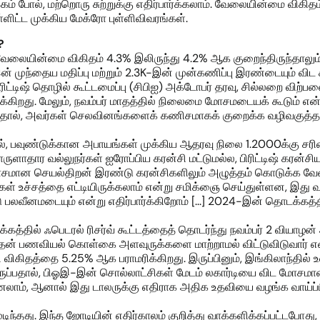
 போல், மற்றொரு சுற்றுக்கு எதிர்பார்க்கலாம். வேலையின்மை விகிதம் 
்ட முக்கிய மேக்ரோ புள்ளிவிவரங்கள்.
?
ின் வேலையின்மை விகிதம் 4.3% இலிருந்து 4.2% ஆக குறைந்திருந்
 முந்தைய மதிப்பு மற்றும் 2.3K-இன் முன்கணிப்பு இரண்டையும் வி
ட்டிஷ் தொழில் கூட்டமைப்பு (சிபிஐ) அக்டோபர் தரவு, சில்லறை விற்பன
்கிறது. மேலும், நவம்பர் மாதத்தில் நிலைமை மோசமடையக் கூடும் என்று
வதால், அவர்கள் செலவினங்களைக் கணிசமாகக் குறைக்க வழிவகுத்த
ல், பவுண்டுக்கான அபாயங்கள் முக்கிய ஆதரவு நிலை 1.2000க்கு சரிவ
ுளாதார வல்லுநர்கள் ஐரோப்பிய கரன்சி மட்டுமல்ல, பிரிட்டிஷ் கரன்சியும்
சமான செயல்திறன் இரண்டு கரன்சிகளிலும் அழுத்தம் கொடுக்க வேண்டும
கள் உச்சத்தை எட்டியிருக்கலாம் என்று சமிக்ஞை செய்துள்ளன, இது 
ு பலவீனமடையும் என்று எதிர்பார்க்கிறோம் [...] 2024-இன் தொடக்கத்த
கத்தில் ஃபெடரல் ரிசர்வ் கூட்டத்தைத் தொடர்ந்து நவம்பர் 2 வியாழன் 
் அதன் பணவியல் கொள்கை அளவுருக்களை மாற்றாமல் விட்டுவிடுவார் என்று
விகிதத்தை 5.25% ஆக பராமரிக்கிறது. இருப்பினும், இங்கிலாந்தில் உ
்பதால், பிஓஇ-இன் சொல்லாட்சிகள் மேடம் லகார்டியை விட மோசமான
லாம், ஆனால் இது டாலருக்கு எதிராக அதிக உதவியை வழங்க வாய்ப்
டிந்தது. இந்த ஜோடியின் எதிர்காலம் குறித்து வாக்களிக்கப்பட்டபோது,