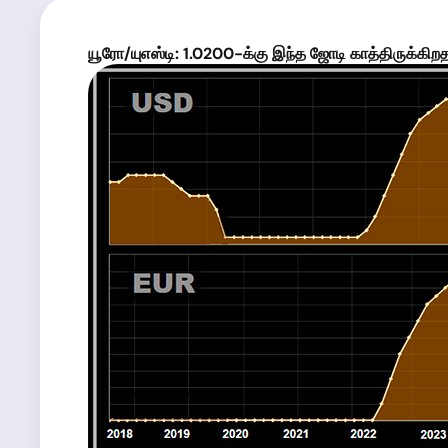
யூரோ
/யுஎஸ்டி:
1.0200
-க்கு
இந்த
ஜோடி காத்திருக்கி
ற