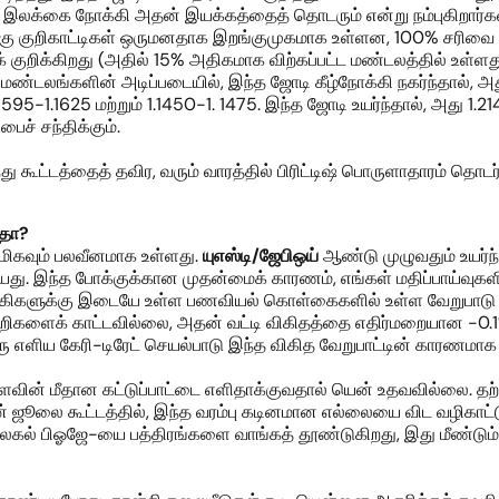
 இலக்கை நோக்கி அதன் இயக்கத்தைத் தொடரும் என்று நம்புகிறார்க
ோக்கு குறிகாட்டிகள் ஒருமனதாக இறங்குமுகமாக உள்ளன, 100% சரிவை சுட்
 குறிக்கிறது (அதில் 15% அதிகமாக விற்கப்பட்ட மண்டலத்தில் உள்ளது
் மண்டலங்களின் அடிப்படையில், இந்த ஜோடி கீழ்நோக்கி நகர்ந்தால், அ
95-1.1625 மற்றும் 1.1450-1. 1475. இந்த ஜோடி உயர்ந்தால், அது 1.214
ைச் சந்திக்கும்.
து கூட்டத்தைத் தவிர, வரும் வாரத்தில் பிரிட்டிஷ் பொருளாதாரம் தொடர்
தா
?
 மிகவும் பலவீனமாக உள்ளது.
யுஎஸ்டி
/ஜேபிஒய்
ஆண்டு முழுவதும் உயர்ந
யது. இந்த போக்குக்கான முதன்மைக் காரணம், எங்கள் மதிப்பாய்வுகளில
 வங்கிகளுக்கு இடையே உள்ள பணவியல் கொள்கைகளில் உள்ள வேறுபாடு
க் காட்டவில்லை, அதன் வட்டி விகிதத்தை எதிர்மறையான -0.1%இல் 
ஒரு எளிய கேரி-டிரேட் செயல்பாடு இந்த விகித வேறுபாட்டின் காரண
வின் மீதான கட்டுப்பாட்டை எளிதாக்குவதால் யென் உதவவில்லை. தற
தன் ஜூலை கூட்டத்தில், இந்த வரம்பு கடினமான எல்லையை விட வழிகாட்ட
தக்க விலகல் பிஓஜே-யை பத்திரங்களை வாங்கத் தூண்டுகிறது, இது மீண