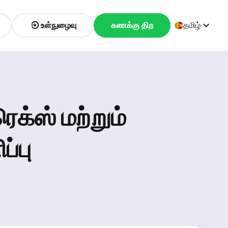
உள்நுழைவு
கணக்கு திற
தமிழ்
்ஸ் மற்றும்
்பு