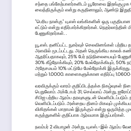
சந்தை பங்கேற்பாளர்களிடம் யூரோவை இறங்குமுக போ
வைத்திருக்கும் என்று கருதினாலும், ஆண்டு இறுத
"பெரிய நான்கு" யு.எஸ் வங்கிகளின் ஒரு பகுதிய
எட்டும் என்று எதிர்பார்க்கிறார்கள். நெதர்லாந்
பேணுகிறார்கள். .
யூ.எஸ். தனிப்பட்ட நுகர்வுச் செலவினங்கள் பற்ற
அளவில் மூடப்பட்டது. அதன் நெருங்கிய காலக் க
ஆதரிப்பதாகவும், 25% பேர் நடுநிலையையும் பேணுக
30% கீழ்நோக்கியும், 20% மேல்நோக்கியும், 50% 
அதேசமயம் 10% மட்டுமே மேல்நோக்கி இருக்கிறது. 
மற்றும் 1.0000. காளைகளுக்கான எதிர்ப்பு 1.0600
வரவிருக்கும் வாரம் குறிப்பிடத்தக்க நிகழ்வுகள் ந
பெறுவோம். அக்டோபர் 31, செவ்வாய் அன்று, ஐரோப்ப
சிபிஐ பற்றிய ஆரம்ப தரவுகளுடன் வெளியிடப்படும். 
வெளியிடப்படும். அன்றைய தினம் மிகவும் முக்கியமான
விகிதங்கள் மாறாமல் இருக்கும் என்று ஒருமித்த ம
கருத்துகளில் குறிப்பாக ஆர்வமாக இருப்பார்கள்.
நவம்பர் 2 வியாழன் அன்று, யு.எஸ்.-இல் ஆரம்ப