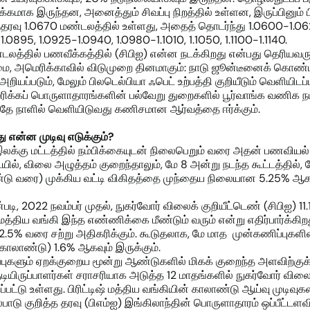
 பக்கமாக இருந்தன, அனைத்தும் சிவப்பு நிறத்தில் உள்ளன, இருப்பினும
வு 1.0670 மண்டலத்தில் உள்ளது, அதைத் தொடர்ந்து 1.0600-1.0620, 
.0895, 1.0925-1.0940, 1.0980-1.1010, 1.1050, 1.1100-1.1140.
்டலத்தில் பணவீக்கத்தில் (சிபிஐ) என்ன நடக்கிறது என்பது தெரியவர
ிழமை, அமெரிக்காவில் விடுமுறை தினமாகும்: நாடு ஜூன்டீனைக் கொண்
ும், மேலும் பிலடெல்பியா ஃபெட் உற்பத்தி குறியீடும் வெளியிடப்பட
ரிக்கப் பொருளாதாரங்களின் பல்வேறு துறைகளில் பூர்வாங்க வணிக நட
அதே நாளில் வெளியிடுவது கணிசமான ஆர்வத்தை ஈர்க்கும்.
து
என்ன முடிவு எடுக்கும்
?
இலக்கு மட்டத்தில் நம்பிக்கையுடன் நிலைபெறும் வரை அதன் பணவிய
யில், விலை அழுத்தம் குறைந்தாலும், மே 8 அன்று நடந்த கூட்டத்தில்
ண்டு வரை) முக்கிய வட்டி விகிதத்தை முந்தைய நிலையான 5.25% ஆக வ
டி, 2022 நவம்பர் முதல், நுகர்வோர் விலைக் குறியீட்டெண் (சிபிஐ) 
் மத்திய வங்கி இந்த எண்ணிக்கை மீண்டும் வரும் என்று எதிர்பார்க்கி
.5% வரை சற்று அதிகரிக்கும். கூடுதலாக, மே மாத முன்கணிப்புகள
காலாண்டு) 1.6% ஆகவும் இருக்கும்.
ார்ப்புகளும் ஏறக்குறைய மூன்று ஆண்டுகளில் மிகக் குறைந்த அளவிற்க
 குடியிருப்பாளர்கள் சராசரியாக அடுத்த 12 மாதங்களில் நுகர்வோர் விலைக
பட்டு உள்ளது. பிரிட்டிஷ் மத்திய வங்கியின் காலாண்டு ஆய்வு முடிவுகள
ாடு குறித்த தரவு (பிஎம்ஐ) இங்கிலாந்தின் பொருளாதாரம் ஒப்பீட்டளவி