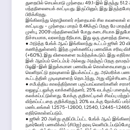
துறையில் செயல்பாடு முந்தைய 49.1-இல் இருந்து 51.2 
மந்தநிலையைக் காட்டியது. இருப்பினும், இது இருந்தபோத
பிரிக்கிறது.
இங்கிலாந்து தொழிலாளர் சந்தையால் சில கவலைகள் எழ
காட்டியது - முந்தைய மாதம் 8.4Kக்குப் பிறகு மே மாதத்
முன்பு, 2009 மந்தநிலையின் போது கடைசியாக இதுபோன்ற
நிச்சயமாக, வரலாற்று ரீதியாக, இது ஒரு குறைந்த நிலை
● அடுத்த பேங்க் ஆஃப் இங்கிலாந்து கூட்டம் ஜூன் 20 
கணித்துள்ளனர். இந்த முன்கணிப்பு பணவீக்க சரிவு விக
(+6.0%), இது விலைகளை உயர்த்தக்கூடும். இது எதிர்
இன் ஆரம்பம் செப்டம்பர் அல்லது அதற்குப் பிறகு தாமதம
பிஓஇ-இன் இறுக்கமான பணவியல் கொள்கையானது பவுண்
வெளிநாட்டு தரவுகளால் இயக்கப்பட்டது. அமெரிக்க பணவ
கூட்டத்தின் முடிவுகளைத் தொடர்ந்து, அது வீழ்ச்சியடை
● சமீபத்திய காலத்திற்கான பகுப்பாய்வாளர்களின் சரா
வலுவூட்டலுக்கு வாக்களித்தனர், 25% வடக்குப் பாதைக்க
கலக்கப்பட்டுள்ளது. போக்கு குறிகாட்டிகள் சிவப்பு ம
விற்கப்பட்டதை குறிக்கிறது), 20% வடக்கு நோக்கிப் பார
மண்டலங்கள் 1.2575-1.2600, 1.2540, 1.2445-1.2465,
எதிர்கொள்ளப்படும்.
● ஜூன் 20 அன்று குறிப்பிடப்பட்ட பேங்க் ஆஃப் இங்கிலாந
நுகர்வோர் பணவீக்கம் (சிபிஐ) தரவு வெளியிடப்படும்ப