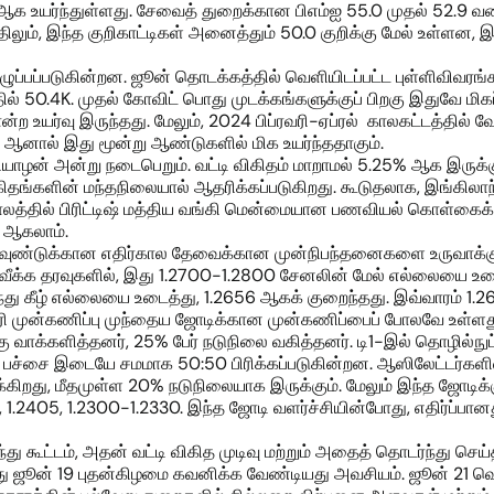
ஆக உயர்ந்துள்ளது. சேவைத் துறைக்கான பிஎம்ஐ 55.0 முதல் 52.9 வரைய
ிலும், இந்த குறிகாட்டிகள் அனைத்தும் 50.0 குறிக்கு மேல் உள்ளன, இ
ுப்பப்படுகின்றன. ஜூன் தொடக்கத்தில் வெளியிடப்பட்ட புள்ளிவிவர
தில் 50.4K. முதல் கோவிட் பொது முடக்கங்களுக்குப் பிறகு இதுவே மிக
 உயர்வு இருந்தது. மேலும், 2024 பிப்ரவரி-ஏப்ரல் காலகட்டத்தில் 
, ஆனால் இது மூன்று ஆண்டுகளில் மிக உயர்ந்ததாகும்.
வியாழன் அன்று நடைபெறும். வட்டி விகிதம் மாறாமல் 5.25% ஆக இருக்
ிதங்களின் மந்தநிலையால் ஆதரிக்கப்படுகிறது. கூடுதலாக, இங்கிலாந்த
காலத்தில் பிரிட்டிஷ் மத்திய வங்கி மென்மையான பணவியல் கொள்கைக்
் ஆகலாம்.
டுக்கான எதிர்கால தேவைக்கான முன்நிபந்தனைகளை உருவாக்குகிற
ீக்க தரவுகளில், இது 1.2700-1.2800 சேனலின் மேல் எல்லையை உடைத்
ந்து கீழ் எல்லையை உடைத்து, 1.2656 ஆகக் குறைந்தது. இவ்வாரம் 1.2
சரி முன்கணிப்பு முந்தைய ஜோடிக்கான முன்கணிப்பைப் போலவே உள்ளது.
ு வாக்களித்தனர், 25% பேர் நடுநிலை வகித்தனர். டி1-இல் தொழில்நுட
ற்றும் பச்சை இடையே சமமாக 50:50 பிரிக்கப்படுகின்றன. ஆஸிலேட்டர்க
்க்கிறது, மீதமுள்ள 20% நடுநிலையாக இருக்கும். மேலும் இந்த ஜோடிக்க
 1.2405, 1.2300-1.2330. இந்த ஜோடி வளர்ச்சியின்போது, எதிர்ப்பா
்து கூட்டம், அதன் வட்டி விகித முடிவு மற்றும் அதைத் தொடர்ந்து செய்த
ோது ஜூன் 19 புதன்கிழமை கவனிக்க வேண்டியது அவசியம். ஜூன் 21 வெ