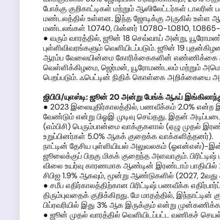
போக்கு குறிகாட்டிகள் மற்றும் ஆஸிலேட்டர்கள் டாலரின்
மண்டலத்தில் உள்ளன. இந்த ஜோடிக்கு அருகில் உள்ள ஆதர
மண்டலங்கள் 1.0740, பின்னர் 1.0780-1.0810, 1.0865-1
● வரும் வாரத்தில், ஜூன் 18 செவ்வாய் அன்று, யூரோமண
புள்ளிவிவரங்களும் வெளியிடப்படும். ஜூன் 19 புதன்க
ஆரம்ப வேலையின்மை கோரிக்கைகளின் எண்ணிக்கை அறியப்பட
வெள்ளிக்கிழமை, ஜெர்மன், யூரோமண்டலம் மற்றும் அமெ
பெறப்படும். ஃபெட்டின் நிதிக் கொள்கை அறிக்கையை 
ஜிபிபி/யுஎஸ்டி: ஜூன்
20
அன்று
பேங்க் ஆஃப் இங்கிலாந்
● 2023 இலையுதிர்காலத்தில், பணவீக்கம் 2.0% என்ற 
வேண்டும் என்று பிஓஇ முடிவு செய்தது. இதன் அடிப்படை
(எம்பிசி) பெரும்பான்மை வாக்குகளால் (ஏழு முதல் இர
உறுப்பினர்கள் 5.0% ஆகக் குறைக்க வாக்களித்தனர்).
நாட்டின் தேசிய புள்ளியியல் அலுவலகம் (ஓஎன்எஸ்)-இன்ப
ஜூலைக்குப் பிறகு மிகக் குறைந்த அளவாகும். பிரிட்டிஷ
விலை உயர்வு காரணமாக ஆண்டின் இரண்டாம் பாதியில் 2
சிபிஐ 1.9% ஆகவும், மூன்று ஆண்டுகளில் (2027, 2வது 
● சமீப எதிர்காலத்திற்கான பிரிட்டிஷ் பணவீக்க எதிர்ப
திரும்புவதைக் குறிக்கிறது. மே மாதத்தில், இந்நாட்டின்
பிப்ரவரியில் இது 3% ஆக இருக்கும் என்று முன்கணிக்கப்
● ஜூன் முதல் வாரத்தில் வெளியிடப்பட்ட வணிகச் செயல்ப