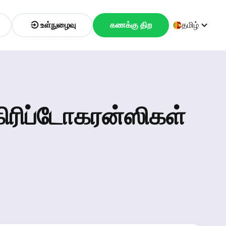
உள்நுழைவு
கணக்கு திற
தமிழ்
 கிரிப்டோகரன்ஸிகள்