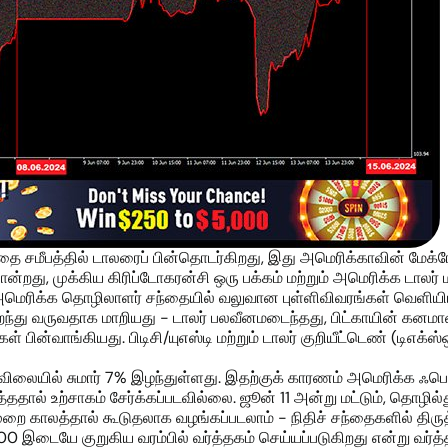
தை சமீபத்தில் டாலரைப் பின்தொடர்கிறது, இது அமெரிக்காவின் மேக்ரோ
றது, முக்கிய கிரிப்டோகரன்சி ஒரு பக்கம் மற்றும் அமெரிக்க டாலர் 
, அமெரிக்க தொழிலாளர் சந்தையில் வலுவான புள்ளிவிவரங்கள் வெளியி
்து வருவதாக மாறியது - டாலர் பலவீனமடைந்தது, பிட்காயின் கனமானது
ின்வாங்கியது. பிடிசி/யுஎஸ்டி மற்றும் டாலர் குறியீட்டெண் (டிஎக்ஸ
் விலையில் சுமார் 7% இழந்துள்ளது. இதற்குக் காரணம் அமெரிக்க ஃப
தால் உற்சாகம் சேர்க்கப்படவில்லை. ஜூன் 11 அன்று மட்டும், தொழில்
காலத்தால் கூடுதலாக வழங்கப்படலாம் - நிதிச் சந்தைகளில் திருத்த
2,000 இடையே குறுகிய வரம்பில் வர்த்தகம் செய்யப்படுகிறது என்று வர்த