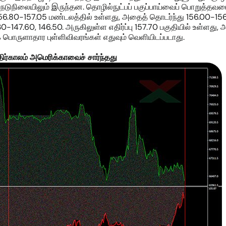
% நடுநிலையிலும் இருந்தன. தொழில்நுட்பப் பகுப்பாய்வைப் பொறுத்தவர
56.80-157.05 மண்டலத்தில் உள்ளது, அதைத் தொடர்ந்து 156.00-156.1
30-147.60, 146.50. அருகிலுள்ள எதிர்ப்பு 157.70 பகுதியில் உள்ளது
்க பொருளாதார புள்ளிவிவரங்கள் எதுவும் வெளியிடப்படாது.
எதிர்காலம் அமெரிக்காவைச் சார்ந்தது