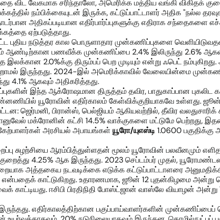
ை விட வேகமாக சரிந்தாலோ, அமெரிக்க மத்திய வங்கி விகிதக் குறைப
ல் நம்பிக்கையுடன் இருக்க, கட்டுப்பாட்டாளர் அதிக "நல்ல தரவுகளை"
பான அதிகப்படியான எதிர்பார்ப்புகளுக்கு எதிராக சந்தைகளை எச்சரி
க்கத்தை ஏற்படுத்தாது.
ப்பட்ட புதிய நடுத்தர கால பொருளாதார முன்கணிப்புகளை வெளியிடு
24ஆம் ஆண்டிற்கான பணவீக்க முன்கணிப்பை 2.4% இலிருந்து 2.6% ஆக
இலக்கான 2.0%க்கு திரும்பப் பெற முடியும் என்று ஃபெட் நம்புகிறது.
் மாறாமல் இருந்தது. 2024-இல் அமெரிக்காவில் வேலையின்மை முன்க
்து 4.1% ஆகவும் அதிகரித்தது.
ுகளின் இந்த ஆக்ரோஷமான திருத்தம் தவிர, பாதுகாப்பான புகலிட கரன
்னணியில் யூரோவின் எதிர்காலம் கேள்விக்குறியாகவே உள்ளது. ஜூன் 
ட்டன: ஜெர்மனி, பிரான்ஸ், பெல்ஜியம் ஆகியவற்றில், தீவிர வலதுசாரிக்
மானுவேல் மக்ரோனின் கட்சி 14.5% வாக்குகளை மட்டுமே பெற்றது, இத
ங்கேற்பாளர்கள் அரசியல் அபாயங்கள்
யூரோ
/யுஎஸ்டி
1.0600 பகுதிக்கு அ
ைப்பு சுழற்சியை ஆரம்பித்துள்ளதன் மூலம் யூரோவின் பலவீனமும் எளிதா
் குறைத்து 4.25% ஆக இருந்தது. 2023 செப்டம்பர் முதல், யூரோமண்ட
ல்முறையாக அத்தகைய நடவடிக்கை எடுக்க கட்டுப்பாட்டாளரை அனுமதிக்
ன்பதைக் காட்டுகிறது. உதாரணமாக, ஜூன் 12 புதன்கிழமை அன்று வெ
ைக் காட்டியது. ஈசிபி பிரதிநிதி போஸ்ட்ஜான் வாஸ்லே வியாழன் அன்று
ருந்தது. எதிர்காலத்திற்கான பகுப்பாய்வாளர்களின் முன்கணிப்பைப்
் உயர்வுக்காகவும், 20% நடுநிலையாகவும் இருந்தன. தொழில்நுட்பப் 