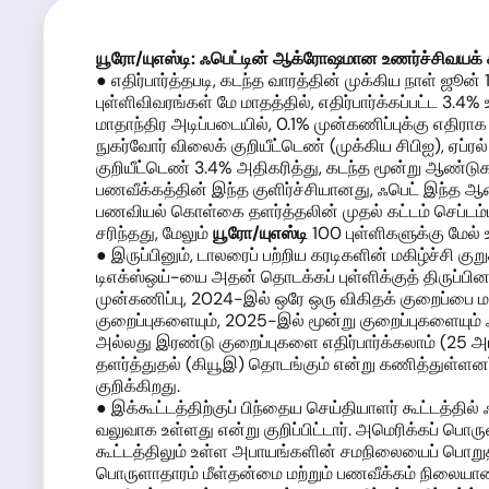
யூரோ
/யுஎஸ்டி: ஃபெட்டின்
ஆக்ரோஷமான உணர்ச்சிவயக் க
● எதிர்பார்த்தபடி, கடந்த வாரத்தின் முக்கிய நாள் ஜூன
புள்ளிவிவரங்கள் மே மாதத்தில், எதிர்பார்க்கப்பட்ட 3.
மாதாந்திர அடிப்படையில், 0.1% முன்கணிப்புக்கு எதிர
நுகர்வோர் விலைக் குறியீட்டெண் (முக்கிய சிபிஐ), ஏப்
குறியீட்டெண் 3.4% அதிகரித்து, கடந்த மூன்று ஆண்டுக
பணவீக்கத்தின் இந்த குளிர்ச்சியானது, ஃபெட் இந்த ஆ
பணவியல் கொள்கை தளர்த்தலின் முதல் கட்டம் செப்டம்பர
சரிந்தது, மேலும்
யூரோ
/யுஎஸ்டி
100 புள்ளிகளுக்கு மேல் 
● இருப்பினும், டாலரைப் பற்றிய கரடிகளின் மகிழ்ச்சி குற
டிஎக்ஸ்ஒய்-யை அதன் தொடக்கப் புள்ளிக்குத் திருப்பின.
முன்கணிப்பு, 2024-இல் ஒரே ஒரு விகிதக் குறைப்பை மட்ட
குறைப்புகளையும், 2025-இல் மூன்று குறைப்புகளையும
அல்லது இரண்டு குறைப்புகளை எதிர்பார்க்கலாம் (25 அடி
தளர்த்துதல் (கியூஇ) தொடங்கும் என்று கணித்துள்ளனர்
குறிக்கிறது.
● இக்கூட்டத்திற்குப் பிந்தைய செய்தியாளர் கூட்டத
வலுவாக உள்ளது என்று குறிப்பிட்டார். அமெரிக்கப் ப
கூட்டத்திலும் உள்ள அபாயங்களின் சமநிலையைப் பொறு
பொருளாதாரம் மீள்தன்மை மற்றும் பணவீக்கம் நிலைய