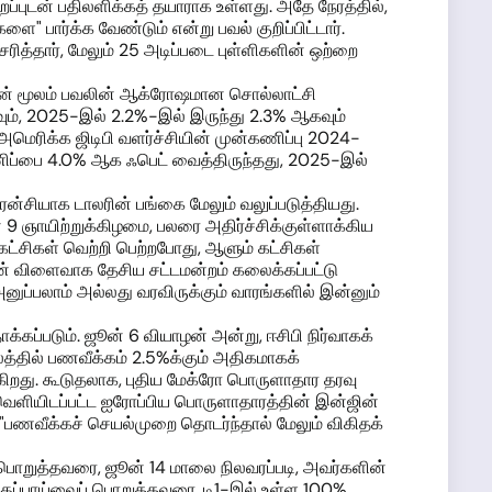
்புடன் பதிலளிக்கத் தயாராக உள்ளது. அதே நேரத்தில்,
 பார்க்க வேண்டும் என்று பவல் குறிப்பிட்டார்.
த்தார், மேலும் 25 அடிப்படை புள்ளிகளின் ஒற்றை
வதன் மூலம் பவலின் ஆக்ரோஷமான சொல்லாட்சி
வும், 2025-இல் 2.2%-இல் இருந்து 2.3% ஆகவும்
 அமெரிக்க ஜிடிபி வளர்ச்சியின் முன்கணிப்பு 2024-
ணிப்பை 4.0% ஆக ஃபெட் வைத்திருந்தது, 2025-இல்
்சியாக டாலரின் பங்கை மேலும் வலுப்படுத்தியது.
9 ஞாயிற்றுக்கிழமை, பலரை அதிர்ச்சிக்குள்ளாக்கிய
 கட்சிகள் வெற்றி பெற்றபோது, ஆளும் கட்சிகள்
ன் விளைவாக தேசிய சட்டமன்றம் கலைக்கப்பட்டு
னுப்பலாம் அல்லது வரவிருக்கும் வாரங்களில் இன்னும்
க்கப்படும். ஜூன் 6 வியாழன் அன்று, ஈசிபி நிர்வாகக்
லத்தில் பணவீக்கம் 2.5%க்கும் அதிகமாகக்
கிறது. கூடுதலாக, புதிய மேக்ரோ பொருளாதார தரவு
ளியிடப்பட்ட ஐரோப்பிய பொருளாதாரத்தின் இன்ஜின்
 "பணவீக்கச் செயல்முறை தொடர்ந்தால் மேலும் விகிதக்
 பொறுத்தவரை, ஜூன் 14 மாலை நிலவரப்படி, அவர்களின்
பகுப்பாய்வைப் பொறுத்தவரை, டி1-இல் உள்ள 100%