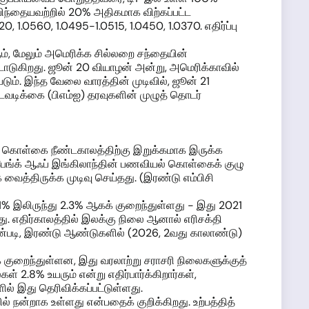
் பிந்தையவற்றில் 20% அதிகமாக விற்கப்பட்ட
1.0560, 1.0495-1.0515, 1.0450, 1.0370. எதிர்ப்பு
ும், மேலும் அமெரிக்க சில்லறை சந்தையின்
டாடுகிறது. ஜூன் 20 வியாழன் அன்று, அமெரிக்காவில்
ும். இந்த வேலை வாரத்தின் முடிவில், ஜூன் 21
வடிக்கை (பிஎம்ஐ) தரவுகளின் முழுத் தொடர்
ல் கொள்கை நீண்டகாலத்திற்கு இறுக்கமாக இருக்க
, பேங்க் ஆஃப் இங்கிலாந்தின் பணவியல் கொள்கைக் குழு
ைத்திருக்க முடிவு செய்தது. (இரண்டு எம்பிசி
11.1% இலிருந்து 2.3% ஆகக் குறைந்துள்ளது - இது 2021
றது. எதிர்காலத்தில் இலக்கு நிலை ஆனால் எரிசக்தி
ின்படி, இரண்டு ஆண்டுகளில் (2026, 2வது காலாண்டு)
ுக் குறைந்துள்ளன, இது வரலாற்று சராசரி நிலைகளுக்குத்
ள் 2.8% உயரும் என்று எதிர்பார்க்கிறார்கள்,
ில் இது தெரிவிக்கப்பட்டுள்ளது.
ல் நன்றாக உள்ளது என்பதைக் குறிக்கிறது. உற்பத்தித்