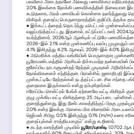
பலவீனம் அடைந்தாலோ அல்லது பணவீக்கம் எதிர்பார்த்தத
2.0% இலக்கை நோக்கி பணவீக்கத்தின் நிலையான இயக்கத்தி
கூடுதலாக, அவர் பணவியல் கொள்கை தளர்த்துவது தொடர்
விகிதக் குறைப்பு பொருளாதாரத்தில் குறிப்பிடத்தக்க தா
● இக்கூட்டத்தைத் தொடர்ந்து ஃபெட்டால் முன்வைக்க
வலுப்படுத்தப்பட்டது. இதனால், கட்டுப்பாட்டாளர் 20
உயர்த்தினார். 2026ஆம் ஆண்டில் மட்டுமே பணவீக்கத்தை 
2026-இல் 2.1% என்ற முன்கணிப்பு வரம்பு முழுவதும
4.1% இலிருந்து 4.2% ஆகவும், 2026-இல் 4.0% இலிருந
● அமெரிக்க மத்திய வங்கியின் பொருளாதார முன்கணிப்ப
யூரோமண்டலத்தில் அரசியல் நிச்சயமற்ற தன்மையின் பின
ஐரோப்பிய நாடாளுமன்றத் தேர்தல் முடிவுகள் அறிவிக்கப்ப
தோல்விகளைச் சந்தித்தன. பிரான்சில், ஜனாதிபதி இம்
முன்கூட்டியே தேர்தல்கள் நடத்தப்பட்டன. சில சந்தை ப
குறைவாக இருக்கலாம் என்று நம்புகிறார்கள்.
ஈரோப்பிய சென்ட்ரல் பேங்க் ஏற்கனவே வட்டி விகிதக் குற
குழு முக்கிய வட்டி விகிதத்தை 25 அடிப்படை புள்ளிகள
குறைந்துள்ளது, இது நீண்டகாலத்திற்குப் பிறகு முத
2.0% என்ற இலக்கு அளவை மிக விரைவில் அடையலாம் எ
ஜெர்மன் சிபிஐ, 0.5% இலிருந்து 0.1% (m/m) வரை சரிவ
குறைப்புக்கள் சாத்தியமாகும்" என்று கூறினார்.
● கடந்த வாரத்தின் முடிவில்
யூரோ
/யுஎஸ்டி
1.0702 ஆக இ
வாக்குகளில் 60% ஜோடியின் சரிவுக்காகவும், 20% அதன