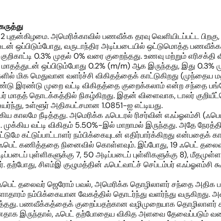
ருத்து
் 12 புதன்கிழமை. அமெரிக்காவில் பணவீக்க தரவு வெளியிடப்பட்ட பிறகு, 
4% உடன் ஒப்பிடும்போது, வருடாந்திர அடிப்படையில் ஒட்டுமொத்த பணவீக்
ாக குறிகாட்டி 0.3% முதல் 0% வரை குறைந்தது. உணவு மற்றும் எரிசக
ரல் மாதத்துடன் ஒப்பிடும்போது 0.2% (m/m) ஆக இருந்தது, இது 0.3% 
ளில் மிக மெதுவான வளர்ச்சி விகிதத்தைக் காட்டுகிறது (முந்தைய மதிப
ண்டு இரண்டு முறை வட்டி விகிதத்தை குறைக்கலாம் என்ற சந்தை பங்கே
் மாதத் தொடக்கத்தில் நிகழ்கிறது. இதன் விளைவாக, டாலர் குறியீட்
உயர்ந்து, உள்ளூர் அதிகபட்சமான 1.0851-ஐ எட்டியது.
ுகிய காலமே நீடித்தது. அமெரிக்க ஃபெடரல் ரிசர்வின் எஃப்ஓஎம்சி (ஃபெடர
 முக்கிய வட்டி விகிதம் 5.50%-இல் மாறாமல் இருந்தது. அதே நேரத்தில்
ுமே கட்டுப்பாட்டாளர் நம்பிக்கையுடன் எதிர்பார்க்கிறது என்பதைக் காட
் ஃபெட் கணித்ததை நினைவில் கொள்ளவும். இப்போது, 19 ஃபெட் தலைவர
ப்படைப் புள்ளிகளுக்கு 7, 50 அடிப்படைப் புள்ளிகளுக்கு 8), மீதமு
. தற்போது, சிஎம்இ குழுமத்தின் ஃபெட்வாட்ச் செப்டம்பர் எஃப்ஓஎம்ச
்தில் ஃபெட் தலைவர் ஜெரோம் பவல், அமெரிக்க தொழிலாளர் சந்தை அத
ொருளாதாரம் நம்பிக்கையான வேகத்தில் தொடர்ந்து வளர்ந்து வருகிறத
த்தது. பணவீக்கத்தைக் குறைப்பதற்கான வழிமுறையாக தொழிலாளர் ச
ானதாக இருந்தால், ஃபெட் தற்போதைய விகித அளவை தேவைப்படும் வர