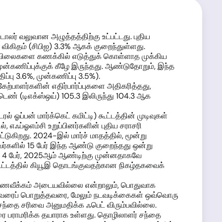
டாலர் வலுவான அழுத்தத்திற்கு உட்பட்டது. புதிய
க விகிதம் (சிபிஐ) 3.3% ஆகக் குறைந்துள்ளது.
்தி விலைகளை கணக்கில் எடுத்துக் கொள்ளாத முக்கிய
முன்கணிப்புக்குக் கீழே இருந்தது. ஆண்டுதோறும், இந்த
்பு 3.6%, முன்கணிப்பு 3.5%).
ற்பாளர்களின் எதிர்பார்ப்புகளை அதிகரித்தது,
டெண் (டிஎக்ஸ்ஒய்) 105.3 இலிருந்து 104.3 ஆக
ல் ஓப்பன் மார்க்கெட் கமிட்டி) கூட்டத்தின் முடிவுகள்
, எஃப்ஓஎம்சி உறுப்பினர்களின் புதிய சராசரி
்டுகிறது. 2024-இல் மார்ச் மாதத்தில், மூன்று
்களில் 15 பேர் இந்த ஆண்டு குறைந்தது ஒன்று
ள்ள 4 பேர், 2025ஆம் ஆண்டிற்கு முன்னதாகவே
ி கூட்டத்தில் கியூஇ தொடங்குவதற்கான நிகழ்தகவைக்
ிக பணவீக்கம் அடையவில்லை என்றாலும், பொதுவாக
ு. அவரைப் பொறுத்தவரை, மேலும் நடவடிக்கைகள் ஒவ்வொரு
ந்தை சரிவை அனுமதிக்க ஃபெட் விரும்பவில்லை.
ை பராமரிக்க தயாராக உள்ளது. தொழிலாளர் சந்தை