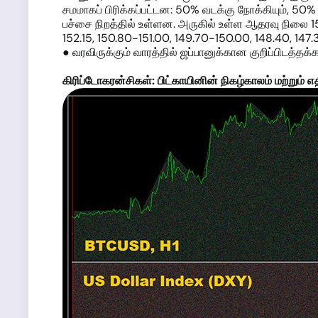
சமமாகப் பிரிக்கப்பட்டன: 50% வடக்கு நோக்கியும், 50
பச்சை நிறத்தில் உள்ளன. அருகில் உள்ள ஆதரவு நிலை 1
152.15, 150.80-151.00, 149.70-150.00, 148.40, 147.
● வரவிருக்கும் வாரத்தில் ஜப்பானுக்கான குறிப்பிடத்தக
கிரிப்டோகரன்சிகள்: பிட்காயினின் நிகழ்காலம் மற்றும் 