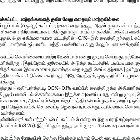
ளாதாரத்தின் பல்வேறு துறைகளில் சில்லறை விற்பனை அளவுகள் மற்றும்
ிக்கப்பட்ட மாற்றங்களைத் தவிர வேறு எதையும் மாற்றவில்லை
ப் ஜப்பான் (பிஓஜே) கூட்டம் ஏற்கனவே நடந்தது, அதன் முடிவுகள் கட
சிகளை எதிர்மறையாக பாதித்துள்ளது. மார்ச் மாதத்தில், மத்திய வங
ுதல், அது எதிர்மறையான மட்டத்தில் -0.1%-இல் வைத்திருந்தது). கட்
ட்டாளர்கள் ஜப்பானிய மத்திய வங்கியை அது மேலும் பண ஊக்குவிப்ப
் கொள்கையை மாற்ற வேண்டாம் என்று முடிவு செய்தது, தற்போதைய
மரிக்கிறது. இருப்பினும், ஜூலையில் அடுத்த கூட்டத்தில் படிப்படியா
டி விகிதங்களை இலவசமாக உருவாக்குவதை உறுதி செய்வதற்காக [ஒன்று
ிய வங்கி அறிக்கை கூறியது. அதே நேரத்தில், ஒரு குறிப்பிட்ட முடிவ
ித்தது.
தது - எதிர்பார்த்தபடி 0.0%-0.1% வரம்பில் வைத்திருக்க அதிகாரிக
 (கியூடி) பணவியல் கொள்கையை இறுக்க அவசரப்படாது என்று முடிவு ச
ாரணமாக, ஆகஸ்டில் தொடங்கும் பத்திர கொள்முதல் குறைப்பு, ஒவ்
என்று பிரெஞ்சு வங்கி சொசைட்டி ஜெனரல் நம்புகிறது. கூடுதலாக, சொசை
உயர்த்தலாம்.
ள்ளிவிவரங்கள் மற்றும் ஃபெட் கூட்டம் போன்ற கடந்த வார நிகழ்வுகள
கபட்சம் 158.25). இருப்பினும், ஐந்து நாள் முடிவு அவ்வளவு சுவார
கும்: இந்த ஜோடியின் தெற்கு இயக்கம் மற்றும் யென் வலுவூட்டலுக்கு 