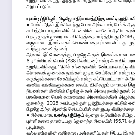
உறுதியளிக்கிறது. இந்த நாளில், இங்கிலாந்தின் பொரு
அறியப்படும்.
யுஎஸ்டி/ஜிபி
ஒய்
:
பிஓஜே
எதிர்காலத்தி
ற்கு
வாக்குறுதியள
● பேங்க் ஆஃப் இங்கிலாந்து போல அல்லாமல், பேங்க் ஆஃ
சமீபத்திய மாதங்களில் யென்னின் பலவீனம் ஆசிய கரன்
பிறகு முதல் முறையாக விகிதத்தை உயர்த்தியது (2016 ம
வருவாயை இலக்காகக் கொண்டதையும் கைவிட்டது. முதலீ
கூர்ந்து கவனித்தனர்.
ஆனால் இப்போதைக்கு, பிஓஜே அதன் இணக்கமான பணவியல
6 டிரில்லியன் யென் ($38 பில்லியன்) என்ற அளவில் பரா
உறுதியளித்தது. "நிதிச் சந்தைகளில் நீண்டகால வட்
அளவைக் குறைக்க நாங்கள் முடிவு செய்தோம்" என்று மத்த
கருத்துக்களை சேகரிக்கும் என்று கட்டுப்பாட்டாளர் அறிவ
வணிக வங்கிகளுக்கான வைப்பு விகிதமும் மாறாமல் இருந்
நிபுணர்கள் மீண்டும் பிஓஜே அதன் அளவு தளர்த்துதல்
பலவீனமான யென் காரணமாக அரசாங்கத்தின் அழுத்தம் க
குறைந்து, 2025 நவம்பருக்குள் பூஜ்ஜியத்தை எட்டும் 
பிஓஜே இந்த ஆண்டு செப்டம்பரில் தள்ளுபடி விகிதத்தை 
● நிச்சயமாக,
யுஎஸ்டி/ஜிபி
ஒய்
ஆனது அமெரிக்க சிபிஐ பு
புள்ளிகளை தாண்டியது (குறைந்த நிலையில் 155.71, அதி
முடிந்தது.
வல்லுனர்களின் எதிர்கால முன்கணிப்புகள் இப்படி இருக்