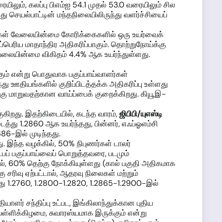
ிலும், கலப்பு பிஎம்ஐ 54.1 முதல் 53.0 வரையிலும் சில
து செயல்பாட்டின் மந்தநிலையிலிருந்து வளர்ச்சியைப்
ங்கள் வேலையின்மை கோரிக்கைகளில் ஒரு உயர்வைக்
ப்பெரிய மாதாந்திர அதிகரிப்பாகும். தொற்றுநோய்க்கு
வேலையின்மை விகிதம் 4.4% ஆக உயர்ந்துள்ளது.
கும் என்று பொதுவாக பகுப்பாய்வாளர்கள்
ு ஊதியங்களில் குறிப்பிடத்தக்க அதிகரிப்பு உள்ளது
கு மாறுவதற்கான வாய்ப்பைக் குறைக்கிறது. கியூஇ-
து. இதற்கிடையில், கடந்த வாரம்,
ஜிபிபி/யுஎஸ்டி
து 1.2860 ஆக உயர்ந்தது, பின்னர், எஃப்ஓஎம்சி
686-இல் முடிந்தது.
 இந்த வழக்கில், 50% நிபுணர்கள் டாலர்
்பப் பகுப்பாய்வைப் பொறுத்தவரை, படமும்
ளில், 60% தெற்கு நோக்கியுள்ளது (கால் பகுதி அதிகமாக
ு சரிவு ஏற்பட்டால், ஆதரவு நிலைகள் மற்றும்
னது 1.2760, 1.2800-1.2820, 1.2865-1.2900-இல்
ியாளர் சந்திப்பு உட்பட, இங்கிலாந்துக்கான புதிய
ள்ளிக்கிழமை, சுவாரஸ்யமாக இருக்கும் என்று