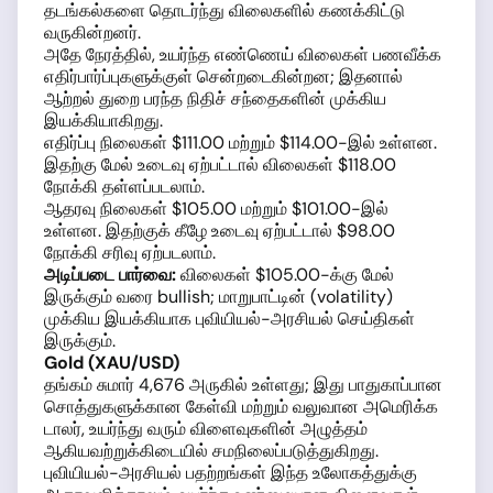
தடங்கல்களை தொடர்ந்து விலைகளில் கணக்கிட்டு
வருகின்றனர்.
அதே நேரத்தில், உயர்ந்த எண்ணெய் விலைகள் பணவீக்க
எதிர்பார்ப்புகளுக்குள் சென்றடைகின்றன; இதனால்
ஆற்றல் துறை பரந்த நிதிச் சந்தைகளின் முக்கிய
இயக்கியாகிறது.
எதிர்ப்பு நிலைகள் $111.00 மற்றும் $114.00-இல் உள்ளன.
இதற்கு மேல் உடைவு ஏற்பட்டால் விலைகள் $118.00
நோக்கி தள்ளப்படலாம்.
ஆதரவு நிலைகள் $105.00 மற்றும் $101.00-இல்
உள்ளன. இதற்குக் கீழே உடைவு ஏற்பட்டால் $98.00
நோக்கி சரிவு ஏற்படலாம்.
அடிப்படை பார்வை:
விலைகள் $105.00-க்கு மேல்
இருக்கும் வரை bullish; மாறுபாட்டின் (volatility)
முக்கிய இயக்கியாக புவியியல்-அரசியல் செய்திகள்
இருக்கும்.
Gold (XAU/USD)
தங்கம் சுமார் 4,676 அருகில் உள்ளது; இது பாதுகாப்பான
சொத்துகளுக்கான கேள்வி மற்றும் வலுவான அமெரிக்க
டாலர், உயர்ந்து வரும் விளைவுகளின் அழுத்தம்
ஆகியவற்றுக்கிடையில் சமநிலைப்படுத்துகிறது.
புவியியல்-அரசியல் பதற்றங்கள் இந்த உலோகத்துக்கு