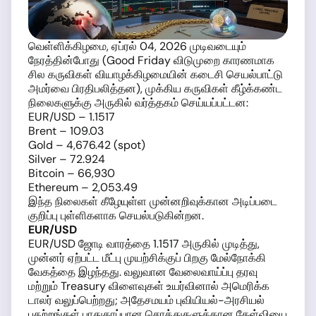
வெள்ளிக்கிழமை, ஏப்ரல் 04, 2026 முடிவடையும்
நேரத்தின்போது (Good Friday விடுமுறை காரணமாக
சில கருவிகள் வியாழக்கிழமையின் கடைசி செயல்பாட்டு
அமர்வை பிரதிபலித்தன), முக்கிய கருவிகள் கீழ்க்கண்ட
நிலைகளுக்கு அருகில் வர்த்தகம் செய்யப்பட்டன:
EUR/USD – 1.1517
Brent – 109.03
Gold – 4,676.42 (spot)
Silver – 72.924
Bitcoin – 66,930
Ethereum – 2,053.49
இந்த நிலைகள் கீழேயுள்ள முன்னறிவுக்கான அடிப்படை
குறிப்பு புள்ளிகளாக செயல்படுகின்றன.
EUR/USD
EUR/USD ஜோடி வாரத்தை 1.1517 அருகில் முடித்து,
முன்னர் ஏற்பட்ட மீட்பு முயற்சிக்குப் பிறகு மேல்நோக்கி
வேகத்தை இழந்தது. வலுவான வேலைவாய்ப்பு தரவு
மற்றும் Treasury விளைவுகள் உயர்வினால் அமெரிக்க
டாலர் வலுப்பெற்றது; அதேசமயம் புவியியல்-அரசியல்
பதற்றங்கள் பாதுகாப்பான சொத்துகளுக்கான கேள்வியை