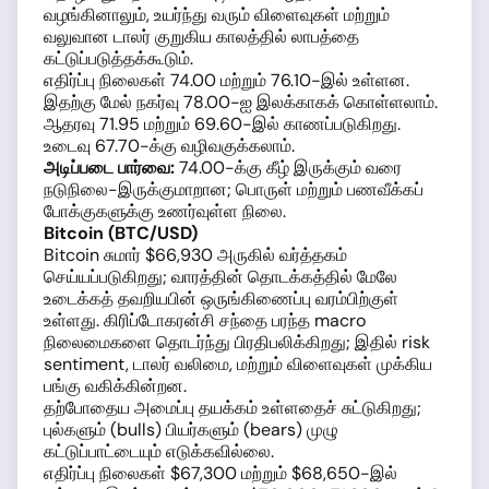
வழங்கினாலும், உயர்ந்து வரும் விளைவுகள் மற்றும்
வலுவான டாலர் குறுகிய காலத்தில் லாபத்தை
கட்டுப்படுத்தக்கூடும்.
எதிர்ப்பு நிலைகள் 74.00 மற்றும் 76.10-இல் உள்ளன.
இதற்கு மேல் நகர்வு 78.00-ஐ இலக்காகக் கொள்ளலாம்.
ஆதரவு 71.95 மற்றும் 69.60-இல் காணப்படுகிறது.
உடைவு 67.70-க்கு வழிவகுக்கலாம்.
அடிப்படை பார்வை:
74.00-க்கு கீழ் இருக்கும் வரை
நடுநிலை-இருக்குமாறான; பொருள் மற்றும் பணவீக்கப்
போக்குகளுக்கு உணர்வுள்ள நிலை.
Bitcoin (BTC/USD)
Bitcoin சுமார் $66,930 அருகில் வர்த்தகம்
செய்யப்படுகிறது; வாரத்தின் தொடக்கத்தில் மேலே
உடைக்கத் தவறியபின் ஒருங்கிணைப்பு வரம்பிற்குள்
உள்ளது. கிரிப்டோகரன்சி சந்தை பரந்த macro
நிலைமைகளை தொடர்ந்து பிரதிபலிக்கிறது; இதில் risk
sentiment, டாலர் வலிமை, மற்றும் விளைவுகள் முக்கிய
பங்கு வகிக்கின்றன.
தற்போதைய அமைப்பு தயக்கம் உள்ளதைச் சுட்டுகிறது;
புல்களும் (bulls) பியர்களும் (bears) முழு
கட்டுப்பாட்டையும் எடுக்கவில்லை.
எதிர்ப்பு நிலைகள் $67,300 மற்றும் $68,650-இல்