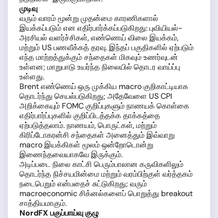
முடிவு
வரும் வாரம் மூன்று முதன்மை காரணிகளால்
இயக்கப்படும் என எதிர்பார்க்கப்படுகிறது: புவியியல்-
அரசியல் வளர்ச்சிகள், எண்ணெய் விலை இயக்கம்,
மற்றும் US பணவீக்கத் தரவு. இந்தப் பகுதிகளில் ஏற்படும்
எந்த மாற்றத்துக்கும் சந்தைகள் மிகவும் உணர்வுடன்
உள்ளன; மாறுபாடு உயர்ந்த நிலையில் தொடர வாய்ப்பு
உள்ளது.
Brent எண்ணெய் ஒரு முக்கிய macro குறிகாட்டியாக
தொடர்ந்து செயல்படுகிறது; அதேவேளை US CPI
அறிக்கையும் FOMC குறிப்புகளும் நாணயக் கொள்கை
எதிர்பார்ப்புகளில் குறிப்பிடத்தக்க தாக்கத்தை
ஏற்படுத்தலாம். நாணயம், பொருட்கள், மற்றும்
கிரிப்டோகரன்சி சந்தைகள் அனைத்தும் இவ்வாறு
macro இயக்கிகள் மூலம் ஒன்றோடொன்று
இணைந்தவையாகவே இருக்கும்.
அடிப்படை நிலை காட்சி பெரும்பாலான கருவிகளிலும்
தொடர்ந்த நிச்சயமின்மை மற்றும் வரம்பிற்குள் வர்த்தகம்
நடைபெறும் என்பதைச் சுட்டுகிறது; வரும்
macroeconomic சிக்னல்களைப் பொறுத்து breakout
சாத்தியமாகும்.
NordFX பகுப்பாய்வு குழு