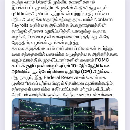
கடந்த வாரம் இரண்டு முக்கிய காரணிகளால்
இயக்கப்பட்டது: மத்திய கிழக்கில் அதிகரித்து வரும்
புவியியல்-அரசியல் பதற்றங்கள் மற்றும் எதிர்பார்ப்பை
மீறிய அமெரிக்க தொழில்சந்தை தரவு. மார்ச் Nonfarm
Payrolls அறிக்கை அமெரிக்க பொருளாதாரத்தின்
தாங்கும் திறனை உறுதிப்படுத்தி, டாலருக்கு ஆதரவு
வழங்கி, Treasury விளைவுகளை உயர்த்தியது. அதே
நேரத்தில், வழங்கல் தடங்கல் குறித்த
கவலைகளுக்கிடையில் எண்ணெய் விலைகள் உயர்ந்து,
உலக சந்தைகளில் பணவீக்க அழுத்தத்தை அதிகரித்தன.
வரும் வாரத்தில், முதலீட்டாளர்களின் கவனம்
FOMC
கூட்டக் குறிப்புகள்
மற்றும்
ஏப்ரல் 10-ஆம் தேதியிலான
அமெரிக்க நுகர்வோர் விலை குறியீடு (CPI) அறிக்கை
மீது நகரும்; இது Federal Reserve-ன் கொள்கை
முன்னறிவைப் பற்றிய மேலும் தெளிவை வழங்கக்கூடும்.
சந்தைகள் பணவீக்க எதிர்பார்ப்புகள் மற்றும் புவியியல்-
அரசியல் வளர்ச்சிகளுக்கு மிகுந்த உணர்வுடன் உள்ளன.