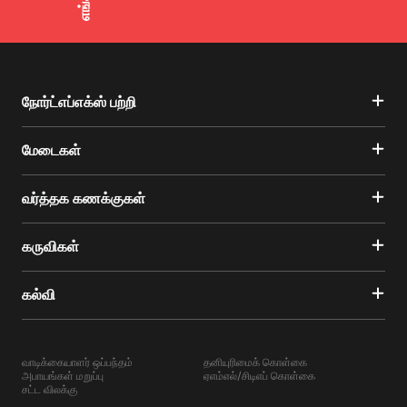
நோர்ட்எப்எக்ஸ் பற்றி
மேடைகள்
வர்த்தக கணக்குகள்
கருவிகள்
கல்வி
வாடிக்கையாளர் ஒப்பந்தம்
தனியுரிமைக் கொள்கை
அபாயங்கள் மறுப்பு
ஏஎம்எல்/சிடிஎப் கொள்கை
சட்ட விலக்கு