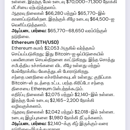
உள்ளன. இதற்கு மேல் உடைவு $70,000–71,300 நோக்கி
மீட்சியை ஏற்படுத்தலாம்.
ஆதரவு நிலைகள் $66,280 மற்றும் $65,770-இல்
காணப்படுகின்றன. இதற்குக் கீழே உடைவு $64,500-ஐ
வெளிப்படுத்தலாம்.
அடிப்படை பார்வை:
$65,770–68,650 வரம்பிற்குள்
நடுநிலை.
Ethereum (ETH/USD)
Ethereum சுமார் $2,053 அருகில் வர்த்தகம்
செய்யப்படுகிறது; இது Bitcoin-ஐ ஒப்பிடுகையில்
பலவீனமான செயல்திறனை காட்டுகிறது. இந்த சொத்து
சமீபத்திய உச்சங்களை விட கீழே உள்ளது மற்றும்
மேல்நோக்கிய வேகத்துடன் போராடுகிறது.
சந்தை மனநிலை எச்சரிக்கையுடன் உள்ளது; குறிப்பாக
Bitcoin-ன் நடத்தை உட்பட பரந்த கிரிப்டோ சந்தை
திசையை Ethereum பின்பற்றக்கூடும்.
எதிர்ப்பு நிலைகள் $2,075 மற்றும் $2,140-இல் உள்ளன.
இதற்கு மேல் உடைவு $2,165–2,200 நோக்கி
வழிவகுக்கலாம்.
ஆதரவு நிலைகள் $2,042 மற்றும் $2,018-இல் உள்ளன.
உடைவு இழப்புகளை $1,980 நோக்கி நீட்டிக்கலாம்.
அடிப்படை பார்வை:
$2,140-க்கு கீழ் இருக்கும் வரை
நடுநிலை-இருக்குமாறான.