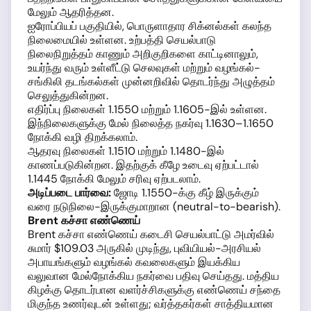
மேலும் ஆதரித்தன.
ஐரோப்பியப் பகுதியில், பொருளாதார சிக்னல்கள் கலந்த
நிலைமையில் உள்ளன. உற்பத்தி செயல்பாடு
நிலைநிறுத்தம் காணும் அறிகுறிகளை காட்டினாலும்,
உயர்ந்து வரும் உள்ளீட்டு செலவுகள் மற்றும் வழங்கல்-
சங்கிலி தடங்கல்கள் முன்னறிவில் தொடர்ந்து அழுத்தம்
செலுத்துகின்றன.
எதிர்ப்பு நிலைகள் 1.1550 மற்றும் 1.1605-இல் உள்ளன.
இந்நிலைகளுக்கு மேல் நிலைத்த நகர்வு 1.1630–1.1650
நோக்கி வழி திறக்கலாம்.
ஆதரவு நிலைகள் 1.1510 மற்றும் 1.1480-இல்
காணப்படுகின்றன. இதற்குக் கீழே உடைவு ஏற்பட்டால்
1.1445 நோக்கி மேலும் சரிவு ஏற்படலாம்.
அடிப்படை பார்வை:
ஜோடி 1.1550-க்கு கீழ் இருக்கும்
வரை நடுநிலை-இருக்குமாறான (neutral-to-bearish).
Brent கச்சா எண்ணெய்
Brent கச்சா எண்ணெய் கடைசி செயல்பாட்டு அமர்வில்
சுமார் $109.03 அருகில் முடிந்து, புவியியல்-அரசியல்
அபாயங்களும் வழங்கல் கவலைகளும் இயக்கிய
வலுவான மேல்நோக்கிய நகர்வை பதிவு செய்தது. மத்திய
கிழக்கு தொடர்பான வளர்ச்சிகளுக்கு எண்ணெய் சந்தை
மிகுந்த உணர்வுடன் உள்ளது; வர்த்தகர்கள் சாத்தியமான