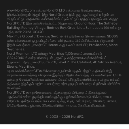
www.NordFX.com என்பது NordFX LTD என்பவரால் சொந்தமாகவும்
இயக்கப்படுவதும் ஆகும். இது Nord Group இன் ஒரு பகுதியாகும் மற்றும் பல
கட்டுப்பாட்டு பகுதிகளில் அங்கீகரிக்கப்பட்டும் கட்டுப்படுத்தப்படுவதும் செய்கிறது:
NordFX LTD இன் பதிவுசெய்யப்பட்ட அலுவலகம் Ground Floor, The Sotheby
Building, Rodney Village, Rodney Bay, Gros-Islet, Saint Lucia இல் உள்ளது.
பதிவு எண்: 2023-00470.
Maximus Global LTD என்பது Seychelles நிதிசேவை ஆணையத்தால் SD065
என்ற உரிமையுடன் ஒரு பங்குச்சந்தை வர்த்தகராக அங்கீகரிக்கப்பட்ட நிறுவனம்.
இதன் செயற்கை முகவரி: CT House, அலுவலகம் எண் 8D, Providence, Mahe,
Seychelles.
Nord Premium LTD என்பது Mauritius நிதிசேவை ஆணையத்தால்
GB24204016 என்ற உரிமையுடன் முதலீட்டு வர்த்தகராக அங்கீகரிக்கப்பட்ட
நிறுவனம். பதிவு முகவரி: Suite 201, Level 2, The Catalyst, 40 Silicon Avenue,
Ebene, Mauritius.
அபாய எச்சரிக்கை: CFDs சிக்கலான கருவிகள் ஆகும் மற்றும் அதிக லீவரேஜ்
காரணமாக பணத்தை விரைவாக இழக்கும் அதிக அபாயத்துடன் வருகின்றன. CFDs
எவ்வாறு செயல்படுகின்றன என்பதை நீங்கள் புரிந்துகொள்கிறீர்களா மற்றும் உங்கள்
நிதிகளை இழக்கும் அதிக அபாயத்தை ஏற்க முடியும் என்பதையும் நீங்கள் பரிசீலிக்க
வேண்டும்.
NordFX LTD தனது சேவைகளை கீழ்க்காணும் நீதிமன்ற அதிகாரப்பூர்வப்
பகுதிகளில் உள்ள குடியிருப்பாளர்களுக்கு வழங்கவில்லை: அமெரிக்கா, கனடா,
ஐரோப்பிய ஒன்றியம், ரஷ்ய கூட்டமைப்பு, க்யூபா, சூடான், சிரியா, மலேசியா, பனாமா,
இந்தோனேசியா, ஜப்பான், பிரேசில், உκραைனா, வட கொரியா, மியான்மர்.
© 2008 - 2026 NordFX.