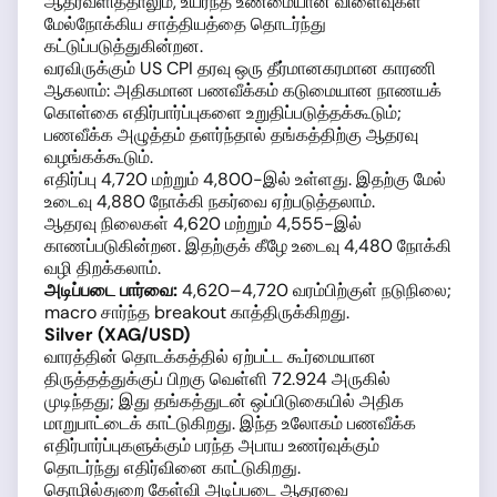
ஆதரவளித்தாலும், உயர்ந்த உண்மையான விளைவுகள்
மேல்நோக்கிய சாத்தியத்தை தொடர்ந்து
கட்டுப்படுத்துகின்றன.
வரவிருக்கும் US CPI தரவு ஒரு தீர்மானகரமான காரணி
ஆகலாம்: அதிகமான பணவீக்கம் கடுமையான நாணயக்
கொள்கை எதிர்பார்ப்புகளை உறுதிப்படுத்தக்கூடும்;
பணவீக்க அழுத்தம் தளர்ந்தால் தங்கத்திற்கு ஆதரவு
வழங்கக்கூடும்.
எதிர்ப்பு 4,720 மற்றும் 4,800-இல் உள்ளது. இதற்கு மேல்
உடைவு 4,880 நோக்கி நகர்வை ஏற்படுத்தலாம்.
ஆதரவு நிலைகள் 4,620 மற்றும் 4,555-இல்
காணப்படுகின்றன. இதற்குக் கீழே உடைவு 4,480 நோக்கி
வழி திறக்கலாம்.
அடிப்படை பார்வை:
4,620–4,720 வரம்பிற்குள் நடுநிலை;
macro சார்ந்த breakout காத்திருக்கிறது.
Silver (XAG/USD)
வாரத்தின் தொடக்கத்தில் ஏற்பட்ட கூர்மையான
திருத்தத்துக்குப் பிறகு வெள்ளி 72.924 அருகில்
முடிந்தது; இது தங்கத்துடன் ஒப்பிடுகையில் அதிக
மாறுபாட்டைக் காட்டுகிறது. இந்த உலோகம் பணவீக்க
எதிர்பார்ப்புகளுக்கும் பரந்த அபாய உணர்வுக்கும்
தொடர்ந்து எதிர்வினை காட்டுகிறது.
தொழில்துறை கேள்வி அடிப்படை ஆதரவை