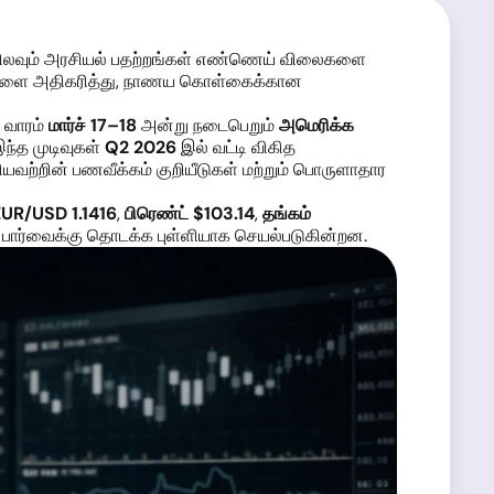
் நிலவும் அரசியல் பதற்றங்கள் எண்ணெய் விலைகளை
யங்களை அதிகரித்து, நாணய கொள்கைக்கான
 வாரம்
மார்ச் 17–18
அன்று நடைபெறும்
அமெரிக்க
ந்த முடிவுகள்
Q2 2026
இல் வட்டி விகித
யவற்றின் பணவீக்கம் குறியீடுகள் மற்றும் பொருளாதார
EUR/USD 1.1416
,
பிரெண்ட் $103.14
,
தங்கம்
 பார்வைக்கு தொடக்க புள்ளியாக செயல்படுகின்றன.