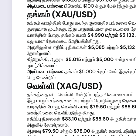
அடிப்படை பார்வை:
பிரெண்ட் $100 க்கும் மேல் இருக்கும
தங்கம் (XAU/USD)
தங்கம் வாரத்தின் போது கலந்த குணாதிசயங்களை வெள
குறைவாக முடிந்தது, இது பாதுகாப்பான தலையணை தேவை
வாரத்தின் போது, தங்கம் சுமார்
$4,990 மற்றும் $5,132
வலுவான தேவையை பிரதிபலிக்கிறது.
அருகிலுள்ள எதிர்ப்பு நிலைகள்
$5,085
மற்றும்
$5,132
தோன்றலாம்.
கீழ்நோக்கி, ஆதரவு
$5,015
மற்றும்
$5,000
என்ற உளவி
முயற்சிக்கலாம்.
அடிப்படை பார்வை:
தங்கம் $5,000 க்கும் மேல் இருக்
பெற வேண்டும்.
வெள்ளி (XAG/USD)
தங்கத்தை விட வெள்ளி மீண்டும் பரந்த விலை ஊசலாட்
இது மாறும் சந்தை உணர்வு மற்றும் தொழில்துறை தேவைக்
வாரத்தின் போது, வெள்ளி சுமார்
$79.50 மற்றும் $85.6
உணர்திறனை வெளிப்படுத்துகிறது.
எதிர்ப்பு நிலைகள்
$83.10
மற்றும்
$85.60
அருகில் உள்ள
அருகில் தோன்றலாம்.
ஆதரவு
$79.50
மற்றும்
$78.00
அருகில் காணப்படுகிறத