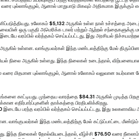
் வரை புல்லாங்குழல், ஆனால் மாறுபாடு மிகவும் அதிகமாக இருக்கும் என்
ிப்படுத்தியது. உலோகம்
$5,132
அருகில் உள்ள நாள் உச்சத்தை அடை
யின் ஒரு பகுதி அமெரிக்க டாலர் மற்றும் ஆற்றல் சந்தைகளுக்கு 
இடையே வரம்பில் வர்த்தகம் செய்யப்பட்டது, இது அரசியல் நிச்சயமற்ற
அருகில் உள்ளன. வாங்குபவர்கள் இந்த மண்டலத்திற்கு மேல் திரும்பி
யல் நிலை அருகில் உள்ளது. இந்த நிலைகள் உடைந்தால், விற்பனை
கும் வரை மிதமான புல்லாங்குழல், ஆனால் உலோகம் வலுவான உயர்வான வ
டங்களை காட்டியது. முந்தைய வாரத்தை
$84.31
அருகில் முடித்த பி
கான எதிர்பார்ப்புகளின் தாக்கத்தை பிரதிபலிக்கிறது.
0
இடையே பரந்த வரம்பில் வர்த்தகம் செய்யப்பட்டது, இது உலகளாவிய அ
ன. வாங்குபவர்கள் இந்த மண்டலத்திற்கு மேல் கட்டுப்பாட்டை மீண்டு
ு. இந்த நிலைகள் தோல்வியடைந்தால், வீழ்ச்சி
$76.50
வரை நீளலாம்