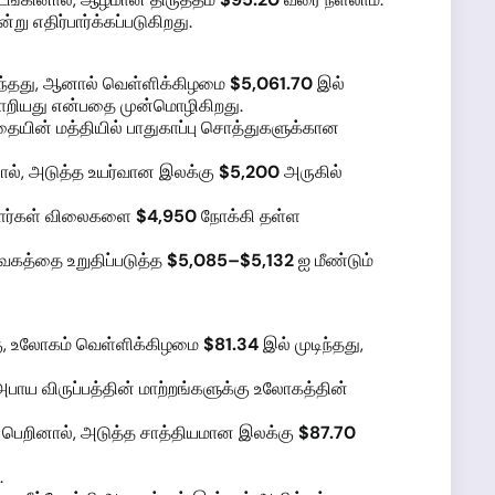
று எதிர்பார்க்கப்படுகிறது.
ந்தது, ஆனால் வெள்ளிக்கிழமை
$5,061.70
இல்
மாறியது என்பதை முன்மொழிகிறது.
தையின் மத்தியில் பாதுகாப்பு சொத்துகளுக்கான
னால், அடுத்த உயர்வான இலக்கு
$5,200
அருகில்
யாளர்கள் விலைகளை
$4,950
நோக்கி தள்ள
ேகத்தை உறுதிப்படுத்த
$5,085–$5,132
ஐ மீண்டும்
றகு, உலோகம் வெள்ளிக்கிழமை
$81.34
இல் முடிந்தது,
பாய விருப்பத்தின் மாற்றங்களுக்கு உலோகத்தின்
ம் பெறினால், அடுத்த சாத்தியமான இலக்கு
$87.70
.