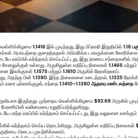
் வெள்ளிக்கிழமை
1.1416
இல் முடிந்தது, இது பிப்ரவரி இறுதியில்
1.18 பக
்த்தகர்கள் அபாயத்தை குறைத்ததால் அமெரிக்க டாலருக்கான கோரிக்கை
யே வரம்பில் வர்த்தகம் செய்யப்பட்டது, இது நாணய சந்தைகளில் அதி
 சேனலுக்குள் உள்ளது. அருகிலுள்ள எதிர்ப்பு நிலைகள்
1.1465
மற்றும்
ியமான இலக்குகள்
1.1575
மற்றும்
1.1610
அருகில் தோன்றலாம்.
து, அதற்கு பின்
1.1380
. இந்த நிலைகளை உடைத்தால்,
1.1325
நோக்கி
ும் வரை புல்லாங்குழல், சந்தை
1.1410–1.1380 ஆதரவு மண்டலத்தை
சோ
கருவியாக இருந்தது. முந்தைய வெள்ளிக்கிழமை
$92.69
அருகில் முடி
் பேரணியின் வலிமையை உறுதிப்படுத்துகிறது.
யே பரந்த வரம்பில் வர்த்தகம் செய்யப்பட்டது, இது வலுவான வாங்கும்
கில் வர்த்தகம் செய்ய தொடர்கிறது. அருகிலுள்ள எதிர்ப்பு நிலைகள்
குதியை அடைய முயற்சிக்கலாம்.
்ளன. சமீபத்திய உயர்வுக்குப் பிறகு வர்த்தகர்கள் லாபத்தை பூட்டத் 