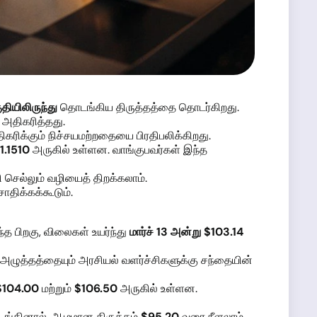
ுதியிலிருந்து
தொடங்கிய திருத்தத்தை தொடர்கிறது.
 அதிகரித்தது.
கரிக்கும் நிச்சயமற்றதையை பிரதிபலிக்கிறது.
1.1510
அருகில் உள்ளன. வாங்குபவர்கள் இந்த
 செல்லும் வழியைத் திறக்கலாம்.
திக்கக்கூடும்.
ந்த பிறகு, விலைகள் உயர்ந்து
மார்ச் 13 அன்று $103.14
 அழுத்தத்தையும் அரசியல் வளர்ச்சிகளுக்கு சந்தையின்
$104.00
மற்றும்
$106.50
அருகில் உள்ளன.
தொடங்கினால், ஆழமான திருத்தம்
$95.20
வரை நீளலாம்.