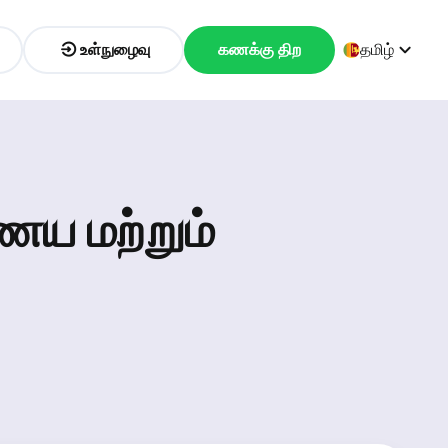
உள்நுழைவு
கணக்கு திற
தமிழ்
ாணய மற்றும்