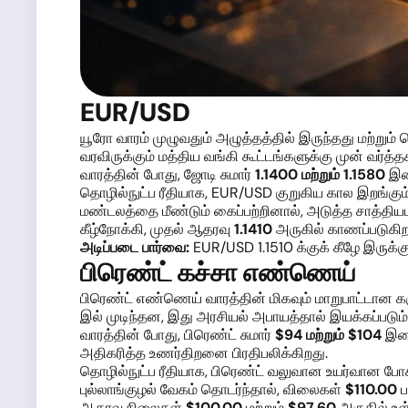
EUR/USD
யூரோ வாரம் முழுவதும் அழுத்தத்தில் இருந்தது மற்றும
வரவிருக்கும் மத்திய வங்கி கூட்டங்களுக்கு முன் வர
வாரத்தின் போது, ஜோடி சுமார்
1.1400 மற்றும் 1.1580
இடை
தொழில்நுட்ப ரீதியாக, EUR/USD குறுகிய கால இறங்கும்
மண்டலத்தை மீண்டும் கைப்பற்றினால், அடுத்த சாத்த
கீழ்நோக்கி, முதல் ஆதரவு
1.1410
அருகில் காணப்படுகிற
அடிப்படை பார்வை:
EUR/USD 1.1510 க்குக் கீழே இருக்க
பிரெண்ட் கச்சா எண்ணெய்
பிரெண்ட் எண்ணெய் வாரத்தின் மிகவும் மாறுபாட்டான 
இல் முடிந்தன, இது அரசியல் அபாயத்தால் இயக்கப்படும
வாரத்தின் போது, பிரெண்ட் சுமார்
$94 மற்றும் $104
இடை
அதிகரித்த உணர்திறனை பிரதிபலிக்கிறது.
தொழில்நுட்ப ரீதியாக, பிரெண்ட் வலுவான உயர்வான போக்
புல்லாங்குழல் வேகம் தொடர்ந்தால், விலைகள்
$110.00
ப
ஆதரவு நிலைகள்
$100.00
மற்றும்
$97.60
அருகில் உள