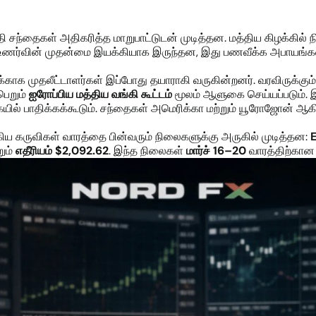
ி சந்தைகள் அதிகரித்த மாறுபாட்டுடன் முடித்தன. மத்திய கிழக்கில
கள் உணர்வின் முதன்மை இயக்கியாக இருந்தன, இது பணவீக்க அபா
ாக முதலீட்டாளர்கள் இப்போது தயாராகி வருகின்றனர். வரவிருக்கும்
ெறும்
ஐரோப்பிய மத்திய வங்கி கூட்டம்
மூலம் ஆளுகை செய்யப்படும். இ
யில் பாதிக்கக்கூடும். சந்தைகள் அமெரிக்கா மற்றும் யூரோஜோன் ஆகி
க்கிய கருவிகள் வாரத்தை பின்வரும் நிலைகளுக்கு அருகில் முடித்தன:
றும்
எதீரியம் $2,092.62
. இந்த நிலைகள்
மார்ச் 16–20
வாரத்திற்கான