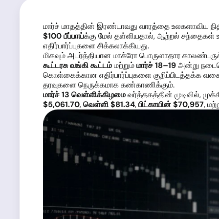
மார்ச் மாதத்தின் இரண்டாவது வாரத்தை உலகளாவிய நித
$100 பீப்பாய்
க்கு மேல் தள்ளியதால், ஆற்றல் சந்தை
எதிர்பார்ப்புகளை சிக்கலாக்கியது.
மிகவும் அடர்த்தியான மாக்ரோ பொருளாதார காலண்டருக்க
கூட்டரசு வங்கி கூட்டம்
மற்றும்
மார்ச் 18–19
அன்று நடைப
கொள்கைக்கான எதிர்பார்ப்புகளை குறிப்பிடத்தக்க வகை
தரவுகளை நெருக்கமாக கண்காணிக்கும்.
மார்ச் 13 வெள்ளிக்கிழமை
வர்த்தகத்தின் முடிவில், மு
$5,061.70
,
வெள்ளி $81.34
,
பிட்காயின் $70,957
, மற்