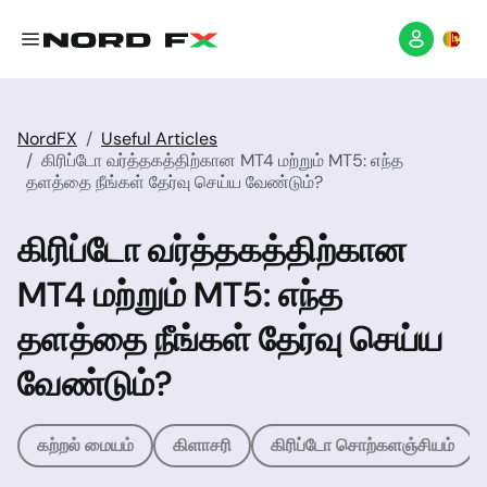
NordFX
Useful Articles
கிரிப்டோ வர்த்தகத்திற்கான MT4 மற்றும் MT5: எந்த
தளத்தை நீங்கள் தேர்வு செய்ய வேண்டும்?
கிரிப்டோ வர்த்தகத்திற்கான
MT4 மற்றும் MT5: எந்த
தளத்தை நீங்கள் தேர்வு செய்ய
வேண்டும்?
கற்றல் மையம்
கிளாசரி
கிரிப்டோ சொற்களஞ்சியம்