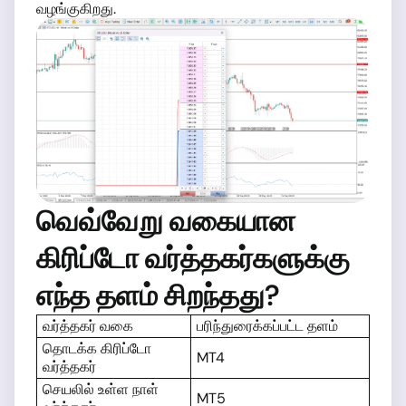
வழங்குகிறது.
வெவ்வேறு வகையான
கிரிப்டோ வர்த்தகர்களுக்கு
எந்த தளம் சிறந்தது?
வர்த்தகர் வகை
பரிந்துரைக்கப்பட்ட தளம்
தொடக்க கிரிப்டோ
MT4
வர்த்தகர்
செயலில் உள்ள நாள்
MT5