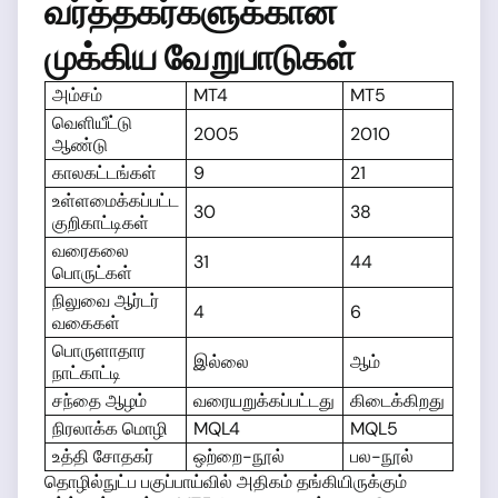
வர்த்தகர்களுக்கான
முக்கிய வேறுபாடுகள்
அம்சம்
MT4
MT5
வெளியீட்டு
2005
2010
ஆண்டு
காலகட்டங்கள்
9
21
உள்ளமைக்கப்பட்ட
30
38
குறிகாட்டிகள்
வரைகலை
31
44
பொருட்கள்
நிலுவை ஆர்டர்
4
6
வகைகள்
பொருளாதார
இல்லை
ஆம்
நாட்காட்டி
சந்தை ஆழம்
வரையறுக்கப்பட்டது
கிடைக்கிறது
நிரலாக்க மொழி
MQL4
MQL5
உத்தி சோதகர்
ஒற்றை-நூல்
பல-நூல்
தொழில்நுட்ப பகுப்பாய்வில் அதிகம் தங்கியிருக்கும்