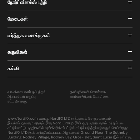
நோர்ட்எப்எக்ஸ் பற்றி
மேடைகள்
வர்த்தக கணக்குகள்
கருவிகள்
கல்வி
வாடிக்கையாளர் ஒப்பந்தம்
தனியுரிமைக் கொள்கை
அபாயங்கள் மறுப்பு
ஏஎம்எல்/சிடிஎப் கொள்கை
சட்ட விலக்கு
www.NordFX.com என்பது NordFX LTD என்பவரால் சொந்தமாகவும்
இயக்கப்படுவதும் ஆகும். இது Nord Group இன் ஒரு பகுதியாகும் மற்றும் பல
கட்டுப்பாட்டு பகுதிகளில் அங்கீகரிக்கப்பட்டும் கட்டுப்படுத்தப்படுவதும் செய்கிறது:
NordFX LTD இன் பதிவுசெய்யப்பட்ட அலுவலகம் Ground Floor, The Sotheby
Building, Rodney Village, Rodney Bay, Gros-Islet, Saint Lucia இல் உள்ளது.