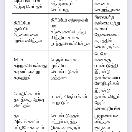
அடிப்படையில்
உத்தரவாதம்
கவனம்
தேர்வு செய்தல்
செய்யாது
செலுத்துங்கள்
நிலையற்ற
கிரிப்டோ சந்தைகள்
கிரிப்டோ-
தன்மை மற்றும்
பல
குறிப்பிட்ட
காலகட்ட
சந்தைகளிலிருந்து
தேவைகளை
தேவைகளை
வித்தியாசமாக
புறக்கணித்தல்
கருத்தில்
நடந்துகொள்கின்றன
கொள்ளுங்கள்
டெமோ
MT5
பெரும்பாலான
கணக்கு
கற்றுக்கொள்வது
முக்கிய
பயன்படுத்தி
கடினம் என்று
செயல்பாடுகள்
இரண்டு
கருதுதல்
ஒத்தவை
தளங்களையும்
சோதியுங்கள்
இரண்டு
சோதிக்காமல்
பயனர் விருப்பங்கள்
தளங்களிலும்
தளத்தை தேர்வு
மாறுபடும்
நேரம்
செய்தல்
செலவழியுங்கள்
தள
செயல்படுத்தல்
முழுமையான
அம்சங்களில்
மற்றும் வர்த்தக
வர்த்தக
மட்டுமே கவனம்
நிலைமைகளும்
சூழலை