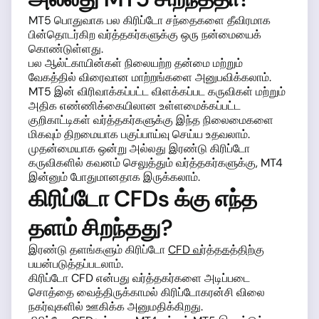
MT5 பொதுவாக பல கிரிப்டோ சந்தைகளை தீவிரமாக
பின்தொடர்கிற வர்த்தகர்களுக்கு ஒரு நன்மையைக்
கொண்டுள்ளது.
பல ஆல்ட்காயின்கள் நிலையற்ற தன்மை மற்றும்
வேகத்தில் விரைவான மாற்றங்களை அனுபவிக்கலாம்.
MT5 இன் விரிவாக்கப்பட்ட விளக்கப்பட கருவிகள் மற்றும்
அதிக எண்ணிக்கையிலான உள்ளமைக்கப்பட்ட
குறிகாட்டிகள் வர்த்தகர்களுக்கு இந்த நிலைமைகளை
மிகவும் திறமையாக பகுப்பாய்வு செய்ய உதவலாம்.
முதன்மையாக ஒன்று அல்லது இரண்டு கிரிப்டோ
கருவிகளில் கவனம் செலுத்தும் வர்த்தகர்களுக்கு, MT4
இன்னும் போதுமானதாக இருக்கலாம்.
கிரிப்டோ CFDs க்கு எந்த
தளம் சிறந்தது?
இரண்டு தளங்களும் கிரிப்டோ
CFD வர்த்தகத்திற்கு
பயன்படுத்தப்படலாம்.
கிரிப்டோ CFD என்பது வர்த்தகர்களை அடிப்படை
சொத்தை வைத்திருக்காமல் கிரிப்டோகரன்சி விலை
நகர்வுகளில் ஊகிக்க அனுமதிக்கிறது.