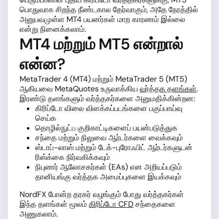
பொதுவாக சிறந்த நீண்டகால தேர்வாகும், அதே நேரத்தில்
அனுபவமுள்ள MT4 பயனர்கள் மாற காரணம் இல்லை
என்று நினைக்கலாம்.
MT4 மற்றும் MT5 என்றால்
என்ன?
MetaTrader 4 (MT4) மற்றும் MetaTrader 5 (MT5)
ஆகியவை MetaQuotes உருவாக்கிய
வர்த்தக தளங்கள்
.
இரண்டு தளங்களும் வர்த்தகர்களை அனுமதிக்கின்றன:
கிரிப்டோ விலை விளக்கப்படங்களை பகுப்பாய்வு
செய்க
தொழில்நுட்ப குறிகாட்டிகளைப் பயன்படுத்துக
சந்தை மற்றும் நிலுவை ஆர்டர்களை வைக்கவும்
ஸ்டாப்-லாஸ் மற்றும் டேக்-புரோஃபிட் ஆர்டர்களுடன்
ரிஸ்க்கை நிர்வகிக்கவும்
நிபுணர் ஆலோசகர்கள் (EAs) என அறியப்படும்
தானியங்கு வர்த்தக அமைப்புகளை இயக்கவும்
NordFX போன்ற தரகர் வழங்கும் போது வர்த்தகர்கள்
இந்த தளங்கள் மூலம்
கிரிப்டோ CFD
சந்தைகளை
அணுகலாம்.