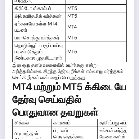
வர்த்தகர்
கிரிப்டோ ஸ்கால்பர்
MT5
அல்காரிதமிக் வர்த்தகர்
MT5
ஏற்கனவே உள்ள MT4
MT4
பயனர்
பல-சொத்து வர்த்தகர்
MT5
தொழில்நுட்ப பகுப்பாய்வு
பயன்படுத்தும்
MT5
நீண்டகால முதலீட்டாளர்
இது ஒரு தளம் உலகளவில் உயர்ந்தது என்று
அர்த்தமில்லை. சிறந்த தேர்வு நீங்கள் எவ்வாறு வர்த்தகம்
செய்கிறீர்கள் என்பதைப் பொறுத்தது.
MT4 மற்றும் MT5 க்கிடையே
தேர்வு செய்வதில்
பொதுவான தவறுகள்
சிக்கல்
காரணம்
தவிர்ப்பது எப்படி
பிரபலம்
உங்கள் வர்த்தக
பிரபலத்தின்
பொருத்தத்தை
தேவைகளில்