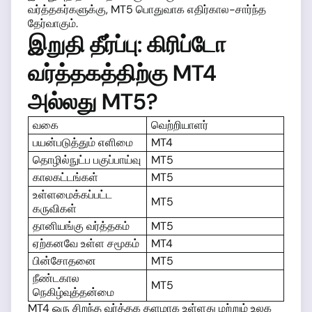
வர்த்தகர்களுக்கு, MT5 பொதுவாக எதிர்கால-சார்ந்த
தேர்வாகும்.
இறுதி தீர்ப்பு: கிரிப்டோ
வர்த்தகத்திற்கு MT4
அல்லது MT5?
வகை
வெற்றியாளர்
பயன்படுத்தும் எளிமை
MT4
தொழில்நுட்ப பகுப்பாய்வு
MT5
காலகட்டங்கள்
MT5
உள்ளமைக்கப்பட்ட
MT5
கருவிகள்
தானியங்கு வர்த்தகம்
MT5
ஏற்கனவே உள்ள சமூகம்
MT4
பின்சோதனை
MT5
நீண்டகால
MT5
நெகிழ்வுத்தன்மை
MT4 ஒரு சிறந்த வர்த்தக தளமாக உள்ளது மற்றும் உலக