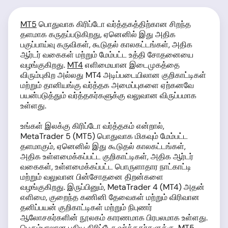
MT5
பொதுவாக கிரிப்டோ வர்த்தகத்திற்கான சிறந்த
தளமாக கருதப்படுகிறது, ஏனெனில் இது அதிக
பகுப்பாய்வு கருவிகள், கூடுதல் காலகட்டங்கள், அதிக
ஆர்டர் வகைகள் மற்றும் மேம்பட்ட உத்தி சோதனையை
வழங்குகிறது.
MT4
எளிமையான இடைமுகத்தை
விரும்புகிற அல்லது MT4 அடிப்படையிலான குறிகாட்டிகள்
மற்றும் தானியங்கு வர்த்தக அமைப்புகளை ஏற்கனவே
பயன்படுத்தும் வர்த்தகர்களுக்கு வலுவான விருப்பமாக
உள்ளது.
உங்கள் இலக்கு கிரிப்டோ வர்த்தகம் என்றால்,
MetaTrader 5 (MT5) பொதுவாக மிகவும் மேம்பட்ட
தளமாகும், ஏனெனில் இது கூடுதல் காலகட்டங்கள்,
அதிக உள்ளமைக்கப்பட்ட குறிகாட்டிகள், அதிக ஆர்டர்
வகைகள், உள்ளமைக்கப்பட்ட பொருளாதார நாட்காட்டி
மற்றும் வலுவான பின்சோதனை திறன்களை
வழங்குகிறது. இருப்பினும், MetaTrader 4 (MT4) அதன்
எளிமை, குறைந்த கணினி தேவைகள் மற்றும் விரிவான
தனிப்பயன் குறிகாட்டிகள் மற்றும் நிபுணர்
ஆலோசகர்களின் நூலகம் காரணமாக பிரபலமாக உள்ளது.
பெரும்பாலான புதிய கிரிப்டோ வர்த்தகர்களுக்கு, MT5