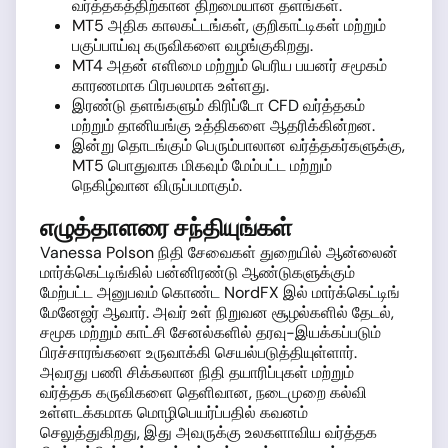
வர்த்தகத்திற்கான திறமையான தளங்கள்.
MT5 அதிக காலகட்டங்கள், குறிகாட்டிகள் மற்றும்
பகுப்பாய்வு கருவிகளை வழங்குகிறது.
MT4 அதன் எளிமை மற்றும் பெரிய பயனர் சமூகம்
காரணமாக பிரபலமாக உள்ளது.
இரண்டு தளங்களும் கிரிப்டோ CFD வர்த்தகம்
மற்றும் தானியங்கு உத்திகளை ஆதரிக்கின்றன.
இன்று தொடங்கும் பெரும்பாலான வர்த்தகர்களுக்கு,
MT5 பொதுவாக மிகவும் மேம்பட்ட மற்றும்
நெகிழ்வான விருப்பமாகும்.
எழுத்தாளரை சந்தியுங்கள்
Vanessa Polson நிதி சேவைகள் துறையில் ஆன்லைன்
மார்க்கெட்டிங்கில் பன்னிரண்டு ஆண்டுகளுக்கும்
மேற்பட்ட அனுபவம் கொண்ட NordFX இல் மார்க்கெட்டிங்
மேனேஜர் ஆவார். அவர் உள் நிறுவன சூழல்களில் தேடல்,
சமூக மற்றும் காட்சி சேனல்களில் தரவு-இயக்கப்படும்
பிரச்சாரங்களை உருவாக்கி செயல்படுத்தியுள்ளார்.
அவரது பணி சிக்கலான நிதி தயாரிப்புகள் மற்றும்
வர்த்தக கருவிகளை தெளிவான, நடைமுறை கல்வி
உள்ளடக்கமாக மொழிபெயர்ப்பதில் கவனம்
செலுத்துகிறது, இது அவருக்கு உலகளாவிய வர்த்தக