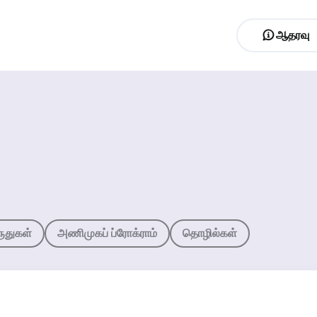
ஆதரவு
ருதுகள்
அணிமுகப் ப்ரோக்ராம்
தொழில்கள்