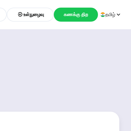
உள்நுழைவு
கணக்கு திற
தமிழ்