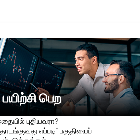
பயிற்சி பெற
்தையில் புதியவரா?
ொடங்குவது எப்படி" பகுதியைப்