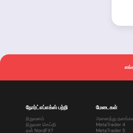
எங்
நோர்ட்எப்எக்ஸ் பற்றி
மேடைகள்
நிறுவனம்
அனைத்து தளங்கள
நிறுவன செய்தி
MetaTrader 4
ஏன் NordFX?
MetaTrader 5