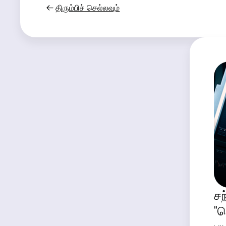
திரும்பிச் செல்லவும்
சந
"த