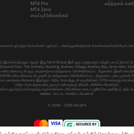
MT4 Pro
வர்த்தகக் கணி
MT4 Zero
வைப்பு/பின்வாங்கல்
்கையாளர் ஒப்பந்தம்
அபாயங்கள் மறுப்பு
சட்ட விலக்கு
தனியுரிமைக் கொள்கை
ஏஎம்எல்/சிடிஎப் 
கப்படுவதும் ஆகும். இது Nord Group இன் ஒரு பகுதியாகும் மற்றும் பல கட்டுப்பாட்டு பகுதி
Ground Floor, The Sotheby Building, Rodney Village, Rodney Bay, Gros-Islet, Sain
ற உரிமையுடன் ஒரு பங்குச்சந்தை வர்த்தகராக அங்கீகரிக்கப்பட்ட நிறுவனம். இதன் செயற்
ன்ற உரிமையுடன் முதலீட்டு வர்த்தகராக அங்கீகரிக்கப்பட்ட நிறுவனம். பதிவு முகவரி: Sui
மாக பணத்தை விரைவாக இழக்கும் அதிக அபாயத்துடன் வருகின்றன. CFDs எவ்வாறு செயல்படுகின
அதிக அபாயத்தை ஏற்க முடியும் என்பதையும் நீங்கள் பரிசீலிக்க வேண்டும்.
 குடியிருப்பாளர்களுக்கு வழங்கவில்லை: அமெரிக்கா, கனடா, ஐரோப்பிய ஒன்றியம், ரஷ்ய கூட்டம
உκραைனா, வட கொரியா, மியான்மர்.
© 2008 - 2026 NordFX.