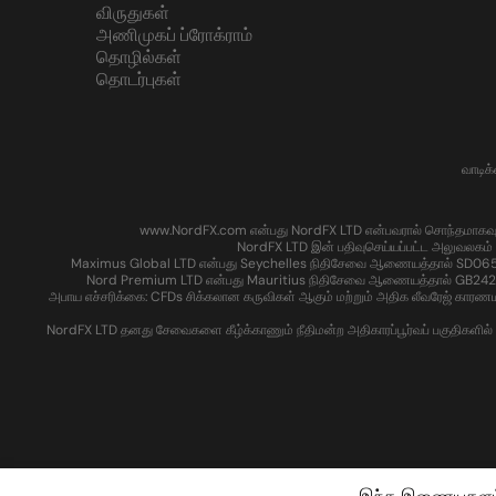
விருதுகள்
அணிமுகப் ப்ரோக்ராம்
தொழில்கள்
தொடர்புகள்
வாடிக
www.NordFX.com என்பது NordFX LTD என்பவரால் சொந்தமாகவும் இயக்
NordFX LTD இன் பதிவுசெய்யப்பட்ட அலுவலகம் 
Maximus Global LTD என்பது Seychelles நிதிசேவை ஆணையத்தால் SD065 என்
Nord Premium LTD என்பது Mauritius நிதிசேவை ஆணையத்தால் GB24204016 எ
அபாய எச்சரிக்கை: CFDs சிக்கலான கருவிகள் ஆகும் மற்றும் அதிக லீவரேஜ் காரண
NordFX LTD தனது சேவைகளை கீழ்க்காணும் நீதிமன்ற அதிகாரப்பூர்வப் பகுதிகளில் உள்ள