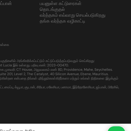
ப்பான்
பயனுள்ள கட்டுரைகள்
தொடங்குதல்
வர்த்தகம் எவ்வாறு செயல்படுகிறது
தங்க வர்த்தக வழிகாட்டி
கொள்கை
களில் அங்கீகரிக்கப்பட்டும் கட்டுப்படுத்தப்படுவதும் செய்கிறது:
t Lucia இல் உள்ளது. பதிவு எண்: 2023-00470.
கை முகவரி: CT House, அலுவலகம் எண் 8D, Providence, Mahe, Seychelles.
te 201, Level 2, The Catalyst, 40 Silicon Avenue, Ebene, Mauritius.
்றன என்பதை நீங்கள் புரிந்துகொள்கிறீர்களா மற்றும் உங்கள் நிதிகளை இழக்கும்
ைப்பு, க்யூபா, சூடான், சிரியா, மலேசியா, பனாமா, இந்தோனேசியா, ஜப்பான், பிரேசில்,