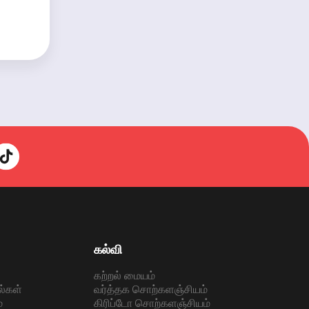
கல்வி
கற்றல் மையம்
ல்கள்
வர்த்தக சொற்களஞ்சியம்
்
கிரிப்டோ சொற்களஞ்சியம்