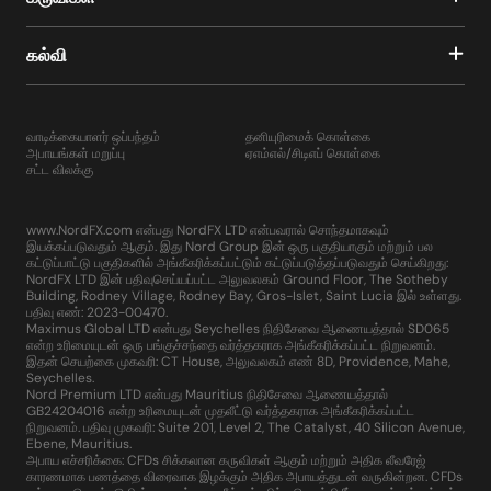
கல்வி
வாடிக்கையாளர் ஒப்பந்தம்
தனியுரிமைக் கொள்கை
அபாயங்கள் மறுப்பு
ஏஎம்எல்/சிடிஎப் கொள்கை
சட்ட விலக்கு
www.NordFX.com என்பது NordFX LTD என்பவரால் சொந்தமாகவும்
இயக்கப்படுவதும் ஆகும். இது Nord Group இன் ஒரு பகுதியாகும் மற்றும் பல
கட்டுப்பாட்டு பகுதிகளில் அங்கீகரிக்கப்பட்டும் கட்டுப்படுத்தப்படுவதும் செய்கிறது:
NordFX LTD இன் பதிவுசெய்யப்பட்ட அலுவலகம் Ground Floor, The Sotheby
Building, Rodney Village, Rodney Bay, Gros-Islet, Saint Lucia இல் உள்ளது.
பதிவு எண்: 2023-00470.
Maximus Global LTD என்பது Seychelles நிதிசேவை ஆணையத்தால் SD065
என்ற உரிமையுடன் ஒரு பங்குச்சந்தை வர்த்தகராக அங்கீகரிக்கப்பட்ட நிறுவனம்.
இதன் செயற்கை முகவரி: CT House, அலுவலகம் எண் 8D, Providence, Mahe,
Seychelles.
Nord Premium LTD என்பது Mauritius நிதிசேவை ஆணையத்தால்
GB24204016 என்ற உரிமையுடன் முதலீட்டு வர்த்தகராக அங்கீகரிக்கப்பட்ட
நிறுவனம். பதிவு முகவரி: Suite 201, Level 2, The Catalyst, 40 Silicon Avenue,
Ebene, Mauritius.
அபாய எச்சரிக்கை: CFDs சிக்கலான கருவிகள் ஆகும் மற்றும் அதிக லீவரேஜ்
காரணமாக பணத்தை விரைவாக இழக்கும் அதிக அபாயத்துடன் வருகின்றன. CFDs