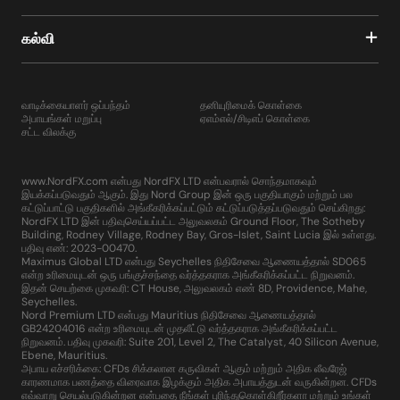
கல்வி
வாடிக்கையாளர் ஒப்பந்தம்
தனியுரிமைக் கொள்கை
அபாயங்கள் மறுப்பு
ஏஎம்எல்/சிடிஎப் கொள்கை
சட்ட விலக்கு
www.NordFX.com என்பது NordFX LTD என்பவரால் சொந்தமாகவும்
இயக்கப்படுவதும் ஆகும். இது Nord Group இன் ஒரு பகுதியாகும் மற்றும் பல
கட்டுப்பாட்டு பகுதிகளில் அங்கீகரிக்கப்பட்டும் கட்டுப்படுத்தப்படுவதும் செய்கிறது:
NordFX LTD இன் பதிவுசெய்யப்பட்ட அலுவலகம் Ground Floor, The Sotheby
Building, Rodney Village, Rodney Bay, Gros-Islet, Saint Lucia இல் உள்ளது.
பதிவு எண்: 2023-00470.
Maximus Global LTD என்பது Seychelles நிதிசேவை ஆணையத்தால் SD065
என்ற உரிமையுடன் ஒரு பங்குச்சந்தை வர்த்தகராக அங்கீகரிக்கப்பட்ட நிறுவனம்.
இதன் செயற்கை முகவரி: CT House, அலுவலகம் எண் 8D, Providence, Mahe,
Seychelles.
Nord Premium LTD என்பது Mauritius நிதிசேவை ஆணையத்தால்
GB24204016 என்ற உரிமையுடன் முதலீட்டு வர்த்தகராக அங்கீகரிக்கப்பட்ட
நிறுவனம். பதிவு முகவரி: Suite 201, Level 2, The Catalyst, 40 Silicon Avenue,
Ebene, Mauritius.
அபாய எச்சரிக்கை: CFDs சிக்கலான கருவிகள் ஆகும் மற்றும் அதிக லீவரேஜ்
காரணமாக பணத்தை விரைவாக இழக்கும் அதிக அபாயத்துடன் வருகின்றன. CFDs
எவ்வாறு செயல்படுகின்றன என்பதை நீங்கள் புரிந்துகொள்கிறீர்களா மற்றும் உங்கள்