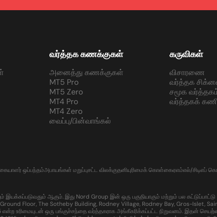
வர்த்தக கணக்குகள்
கருவிகள்
்
அனைத்து கணக்குகள்
விசாரணை
MT5 Pro
வர்த்தக சிக்ன
MT5 Zero
சமூக வர்த்தகம
MT4 Pro
வர்த்தகக் கணி
MT4 Zero
வைப்பு/பின்வாங்கல்
்கையாளர் ஒப்பந்தம்
அபாயங்கள் மறுப்பு
சட்ட விலக்கு
தனியுரிமைக் கொள்கை
ஏஎம்எல்/சிடிஎப் 
கப்படுவதும் ஆகும். இது Nord Group இன் ஒரு பகுதியாகும் மற்றும் பல கட்டுப்பாட்டு பகுதி
Ground Floor, The Sotheby Building, Rodney Village, Rodney Bay, Gros-Islet, Sain
ற உரிமையுடன் ஒரு பங்குச்சந்தை வர்த்தகராக அங்கீகரிக்கப்பட்ட நிறுவனம். இதன் செயற்