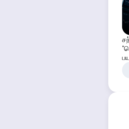
சந
"த
பய