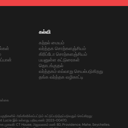
கல்வி
கற்றல் மையம்
ல்கள்
வர்த்தக சொற்களஞ்சியம்
்
கிரிப்டோ சொற்களஞ்சியம்
ப்பான்
பயனுள்ள கட்டுரைகள்
தொடங்குதல்
வர்த்தகம் எவ்வாறு செயல்படுகிறது
தங்க வர்த்தக வழிகாட்டி
கொள்கை
களில் அங்கீகரிக்கப்பட்டும் கட்டுப்படுத்தப்படுவதும் செய்கிறது:
t Lucia இல் உள்ளது. பதிவு எண்: 2023-00470.
கை முகவரி: CT House, அலுவலகம் எண் 8D, Providence, Mahe, Seychelles.