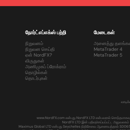
நோர்ட்எப்எக்ஸ் பற்றி
மேடைகள்
நிறுவனம்
அனைத்து தளங்கள
நிறுவன செய்தி
MetaTrader 4
ஏன் NordFX?
MetaTrader 5
விருதுகள்
அணிமுகப் ப்ரோக்ராம்
தொழில்கள்
தொடர்புகள்
வாடிக
www.NordFX.com என்பது NordFX LTD என்பவரால் சொந்தமாகவும் இயக்
NordFX LTD இன் பதிவுசெய்யப்பட்ட அலுவலகம் 
Maximus Global LTD என்பது Seychelles நிதிசேவை ஆணையத்தால் SD065 என்