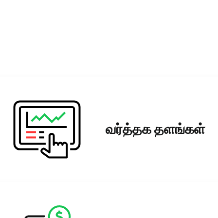
வர்த்தக தளங்கள்