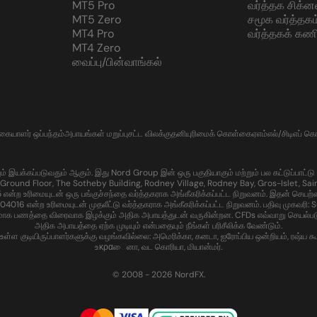
MT5 Pro
வர்த்தக சிக்ன
MT5 Zero
சமூக வர்த்தகம
MT4 Pro
வர்த்தகக் கணி
MT4 Zero
வைப்பு/பின்வாங்கல்
்கையாளர் ஒப்பந்தம்
அபாயங்கள் மறுப்பு
சட்ட விலக்கு
தனியுரிமைக் கொள்கை
ஏஎம்எல்/சிடிஎப் 
கப்படுவதும் ஆகும். இது Nord Group இன் ஒரு பகுதியாகும் மற்றும் பல கட்டுப்பாட்டு பகுதி
Ground Floor, The Sotheby Building, Rodney Village, Rodney Bay, Gros-Islet, Sain
ற உரிமையுடன் ஒரு பங்குச்சந்தை வர்த்தகராக அங்கீகரிக்கப்பட்ட நிறுவனம். இதன் செயற்
ன்ற உரிமையுடன் முதலீட்டு வர்த்தகராக அங்கீகரிக்கப்பட்ட நிறுவனம். பதிவு முகவரி: Sui
மாக பணத்தை விரைவாக இழக்கும் அதிக அபாயத்துடன் வருகின்றன. CFDs எவ்வாறு செயல்படுகின
அதிக அபாயத்தை ஏற்க முடியும் என்பதையும் நீங்கள் பரிசீலிக்க வேண்டும்.
 குடியிருப்பாளர்களுக்கு வழங்கவில்லை: அமெரிக்கா, கனடா, ஐரோப்பிய ஒன்றியம், ரஷ்ய கூட்டம
உκραைனா, வட கொரியா, மியான்மர்.
© 2008 - 2026 NordFX.