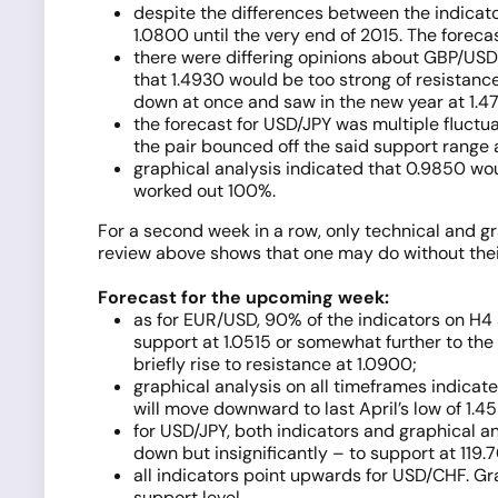
despite the differences between the indicat
1.0800 until the very end of 2015. The fore
there were differing opinions about GBP/USD 
that 1.4930 would be too strong of resistan
down at once and saw in the new year at 1.4
the forecast for USD/JPY was multiple fluctuat
the pair bounced off the said support range 
graphical analysis indicated that 0.9850 w
worked out 100%.
For a second week in a row, only technical and gra
review above shows that one may do without their 
F
orecast for the
up
coming week:
as for EUR/USD, 90% of the indicators on H4 a
support at 1.0515 or somewhat further to the 
briefly rise to resistance at 1.0900;
graphical analysis on all timeframes indicate
will move downward to last April’s low of 1.4
for USD/JPY, both indicators and graphical a
down but insignificantly – to support at 119.7
all indicators point upwards for USD/CHF. Gra
support level.