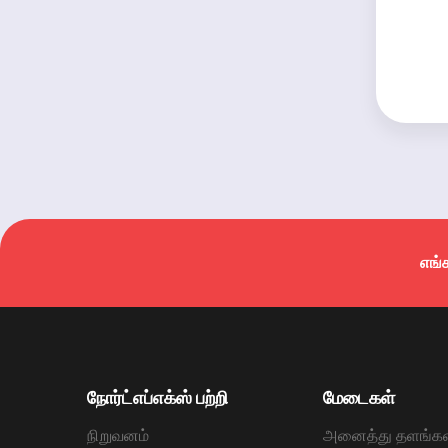
எங்
நோர்ட்எப்எக்ஸ் பற்றி
மேடைகள்
நிறுவனம்
அனைத்து தளங்கள