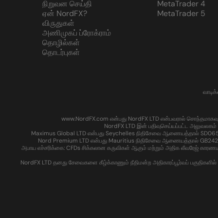
நிறுவன செய்தி
MetaTrader 4
ஏன் NordFX?
MetaTrader 5
விருதுகள்
அணிமுகப் ப்ரோக்ராம்
தொழில்கள்
தொடர்புகள்
வாடிக
www.NordFX.com என்பது NordFX LTD என்பவரால் சொந்தமாகவும் இயக்
NordFX LTD இன் பதிவுசெய்யப்பட்ட அலுவலகம் 
Maximus Global LTD என்பது Seychelles நிதிசேவை ஆணையத்தால் SD065 என்
Nord Premium LTD என்பது Mauritius நிதிசேவை ஆணையத்தால் GB24204016 எ
அபாய எச்சரிக்கை: CFDs சிக்கலான கருவிகள் ஆகும் மற்றும் அதிக லீவரேஜ் காரண
NordFX LTD தனது சேவைகளை கீழ்க்காணும் நீதிமன்ற அதிகாரப்பூர்வப் பகுதிகளில் உள்ள