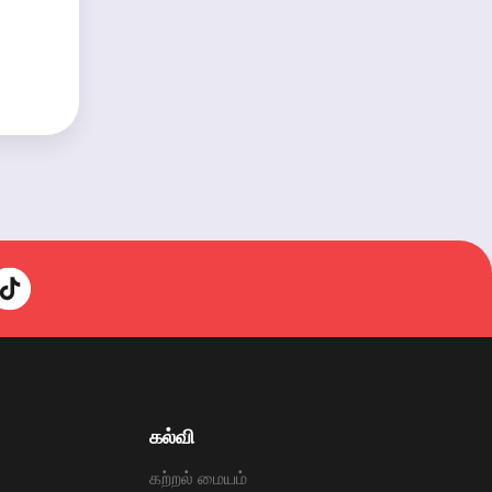
கல்வி
கற்றல் மையம்