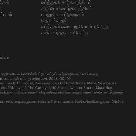
ல்கள்
வர்த்தக சொற்களஞ்சியம்
்
கிரிப்டோ சொற்களஞ்சியம்
ப்பான்
பயனுள்ள கட்டுரைகள்
தொடங்குதல்
வர்த்தகம் எவ்வாறு செயல்படுகிறது
தங்க வர்த்தக வழிகாட்டி
கொள்கை
களில் அங்கீகரிக்கப்பட்டும் கட்டுப்படுத்தப்படுவதும் செய்கிறது:
t Lucia இல் உள்ளது. பதிவு எண்: 2023-00470.
கை முகவரி: CT House, அலுவலகம் எண் 8D, Providence, Mahe, Seychelles.
te 201, Level 2, The Catalyst, 40 Silicon Avenue, Ebene, Mauritius.
்றன என்பதை நீங்கள் புரிந்துகொள்கிறீர்களா மற்றும் உங்கள் நிதிகளை இழக்கும்
ைப்பு, க்யூபா, சூடான், சிரியா, மலேசியா, பனாமா, இந்தோனேசியா, ஜப்பான், பிரேசில்,