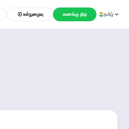
உள்நுழைவு
கணக்கு திற
தமிழ்