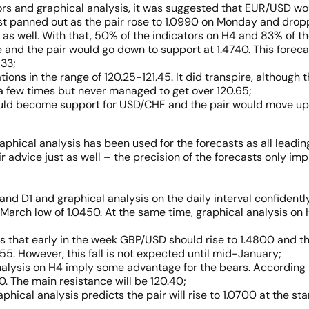
ors and graphical analysis, it was suggested that EUR/USD wo
cast panned out as the pair rose to 1.0990 on Monday and dr
as well. With that, 50% of the indicators on H4 and 83% of th
ce and the pair would go down to support at 1.4740. This for
733;
ions in the range of 120.25-121.45. It did transpire, although
a few times but never managed to get over 120.65;
ould become support for USD/CHF and the pair would move up 
phical analysis has been used for the forecasts as all leading
advice just as well – the precision of the forecasts only imp
nd D1 and graphical analysis on the daily interval confidently 
March low of 1.0450. At the same time, graphical analysis on H1
s that early in the week GBP/USD should rise to 1.4800 and th
555. However, this fall is not expected until mid-January;
nalysis on H4 imply some advantage for the bears. According to
0. The main resistance will be 120.40;
phical analysis predicts the pair will rise to 1.0700 at the st