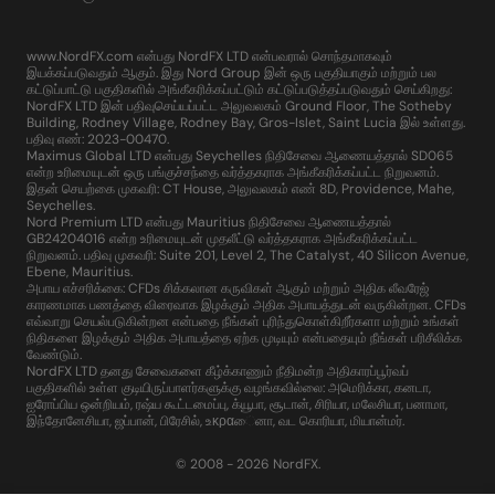
www.NordFX.com என்பது NordFX LTD என்பவரால் சொந்தமாகவும்
இயக்கப்படுவதும் ஆகும். இது Nord Group இன் ஒரு பகுதியாகும் மற்றும் பல
கட்டுப்பாட்டு பகுதிகளில் அங்கீகரிக்கப்பட்டும் கட்டுப்படுத்தப்படுவதும் செய்கிறது:
NordFX LTD இன் பதிவுசெய்யப்பட்ட அலுவலகம் Ground Floor, The Sotheby
Building, Rodney Village, Rodney Bay, Gros-Islet, Saint Lucia இல் உள்ளது.
பதிவு எண்: 2023-00470.
Maximus Global LTD என்பது Seychelles நிதிசேவை ஆணையத்தால் SD065
என்ற உரிமையுடன் ஒரு பங்குச்சந்தை வர்த்தகராக அங்கீகரிக்கப்பட்ட நிறுவனம்.
இதன் செயற்கை முகவரி: CT House, அலுவலகம் எண் 8D, Providence, Mahe,
Seychelles.
Nord Premium LTD என்பது Mauritius நிதிசேவை ஆணையத்தால்
GB24204016 என்ற உரிமையுடன் முதலீட்டு வர்த்தகராக அங்கீகரிக்கப்பட்ட
நிறுவனம். பதிவு முகவரி: Suite 201, Level 2, The Catalyst, 40 Silicon Avenue,
Ebene, Mauritius.
அபாய எச்சரிக்கை: CFDs சிக்கலான கருவிகள் ஆகும் மற்றும் அதிக லீவரேஜ்
காரணமாக பணத்தை விரைவாக இழக்கும் அதிக அபாயத்துடன் வருகின்றன. CFDs
எவ்வாறு செயல்படுகின்றன என்பதை நீங்கள் புரிந்துகொள்கிறீர்களா மற்றும் உங்கள்
நிதிகளை இழக்கும் அதிக அபாயத்தை ஏற்க முடியும் என்பதையும் நீங்கள் பரிசீலிக்க
வேண்டும்.
NordFX LTD தனது சேவைகளை கீழ்க்காணும் நீதிமன்ற அதிகாரப்பூர்வப்
பகுதிகளில் உள்ள குடியிருப்பாளர்களுக்கு வழங்கவில்லை: அமெரிக்கா, கனடா,
ஐரோப்பிய ஒன்றியம், ரஷ்ய கூட்டமைப்பு, க்யூபா, சூடான், சிரியா, மலேசியா, பனாமா,
இந்தோனேசியா, ஜப்பான், பிரேசில், உκραைனா, வட கொரியா, மியான்மர்.
© 2008 - 2026 NordFX.