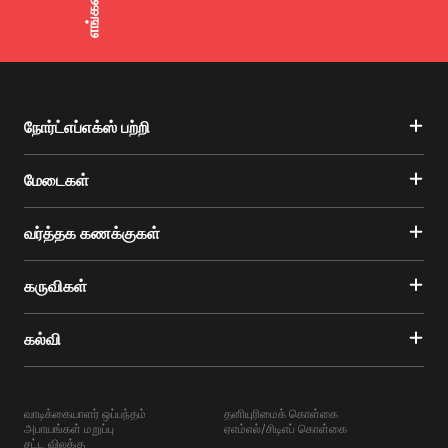
நோர்ட்எப்எக்ஸ் பற்றி
மேடைகள்
வர்த்தக கணக்குகள்
கருவிகள்
கல்வி
வாடிக்கையாளர் ஒப்பந்தம்
தனியுரிமைக் கொள்கை
அபாயங்கள் மறுப்பு
ஏஎம்எல்/சிடிஎப் கொள்கை
சட்ட விலக்கு