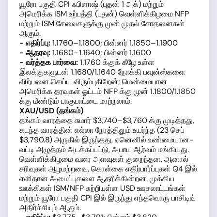
யூரோ பகுதி CPI ஃபிளாஷ் (புதன் 1 அக்) மற்றும்
அமெரிக்க ISM உற்பத்தி (புதன்) வெள்ளிக்கிழமை NFP
மற்றும் ISM சேவைகளுக்கு முன் முதல் சோதனைகள்
ஆகும்.
- எதிர்ப்பு:
1.1760–1.1800; பின்னர் 1.1850–1.1900
- ஆதரவு:
1.1680–1.1640; பின்னர் 1.1600
- வர்த்தக பார்வை:
1.1760 க்குக் கீழே உள்ள
இலக்குகளுடன் 1.1680/1.1640 நோக்கி பவுன்ஸ்களை
விற்பனை செய்ய விரும்புகிறேன்; மென்மையான
அமெரிக்க தரவுகள் ஓட்டம் NFP க்கு முன் 1.1800/1.1850
க்கு மீண்டும் பாகுபாட்டை மாற்றலாம்.
XAU/USD (தங்கம்)
தங்கம் வாரத்தை சுமார் $3,740–$3,760 க்கு முடித்தது,
கடந்த வாரத்தின் எல்லா நேரத்திலும் உயர்ந்த (23 செப்
$3,790.8) அருகில் இருந்தது, ஏனெனில் உண்மையான-
வட்டி அழுத்தம் அடக்கப்பட்டு, அபாய ஆர்வம் மங்கியது.
வெள்ளிக்கிழமை வரை அளவுகள் குறைந்தன, ஆனால்
சரிவுகள் ஆழமற்றவை, கொள்கை எதிர்பார்ப்புகள் Q4 இல்
எளிதான அமைப்புகளை ஆதரிக்கின்றன. முக்கிய
ஊக்கிகள் ISM/NFP சுற்றியுள்ள USD ஊசலாட்டங்கள்
மற்றும் யூரோ பகுதி CPI இல் இருந்து எந்தவொரு பாசிடிவ்
அதிர்ச்சியும் ஆகும்.