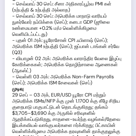
- செவ்வாய் 30 செப்: சீனா அதிகாரப்பூர்வ PMI கள்
(உற்பத்தி & உற்பத்தி அல்லாத)
- செவ்வாய் 30 செப்: அமெரிக்க மாநாடு வாரியம்
நுகர்வோர் நம்பிக்கை (செப்); கனடா GDP (ஜூலை
உண்மையான +0.2% ம/ம வெள்ளிக்கிழமை
வெளியிடப்பட்டது)
- புதன் 01 அக்: யூரோசோன் CPI ஃபிளாஷ் (செப்);
அமெரிக்க ISM உற்பத்தி (செப்); ஜப்பான் டாங்கன் சர்வே
(Q3)
- வியாழன் 02 அக்: அமெரிக்க வாராந்திர வேலை இழப்பு
கோரிக்கைகள்; அமெரிக்க தொழிற்சாலை ஆணைகள்
(ஆகஸ்ட்)
- வெள்ளி 03 அக்: அமெரிக்க Non-Farm Payrolls
(செப்); அமெரிக்க ISM சேவைகள் (செப்)
முடிவு
29 செப் – 03 அக், EUR/USD யூரோ CPI மற்றும்
அமெரிக்க ISMs/NFP க்கு முன் 1.1700 க்கு கீழே சிறிய
குறைபாடு பாகுபாட்டுடன் தொடங்குகிறது; தங்கம்
$3,705–$3,690 க்கு அருகில் சரிவுகளில்
ஆதரிக்கப்படுகிறது, சாதனை-உயர்ந்த வழங்கல்/தேவை
இயக்கவியல் வாங்குபவர்களை ஈர்க்கிறது; பிட்காயின்
வெள்ளிக்கிழமை அமெரிக்க தரவுகளின் தாக்குதலுக்கு