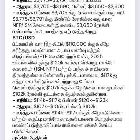
- எதிர்ப்பு:
$3,775–$3,791; பின்னர் $3,820
- ஆதரவு:
$3,705–$3,690; பின்னர் $3,650–$3,600
- வர்த்தக பார்வை:
$3,705 க்கு மேல் வாங்கும் பாகுபாடு
$3,775/$3,791 க்கு மீண்டும் சோதிக்க; வலுவான
NFP/ISM சேவைகள் இணைப்பு $3,650 நோக்கி
பின்வாங்கும் அபாயத்தை ஏற்படுத்துகிறது.
BTC/USD
பிட்காயின் வார இறுதியில் $110,000 க்குக் கீழே
சரிந்தது, பலவீனமான அபாய உணர்வு மற்றும்
விருப்பங்கள்/ETF வெளியேற்றம் பேச்சு, 2025
உச்சங்களிலிருந்து $120k கடந்த மீள்கிறது. மாக்ரோ
காலண்டர் (ISM, NFP) மற்றும் பரந்த அளவிலான
திரவத்தன்மை பின்னணி முக்கியமானவை; $117k ஐ
சுத்தமாக மீண்டும் கைப்பற்றுவது டேப்பை
நிலைப்படுத்தும், $107k க்குக் கீழே நிலையான மூடல்கள்
$102k நோக்கி ஓட்டத்தை ஆபத்தாக்குகின்றன.
- எதிர்ப்பு:
$114k–$117k; பின்னர் $120k–$123k
- ஆதரவு:
$107k–$105k; பின்னர் $102k
- வர்த்தக பார்வை:
$114k–$117k க்குக் கீழே நடுநிலை-
மற்றும்-கருப்பு; மாக்ரோ தரவுகள் டாலரை பொருத்தமாக
பலவீனப்படுத்தாவிட்டால் ராலிகளை மங்கச் செய்ய
பரிசீலிக்கவும்.
முக்கிய தேதிகள்