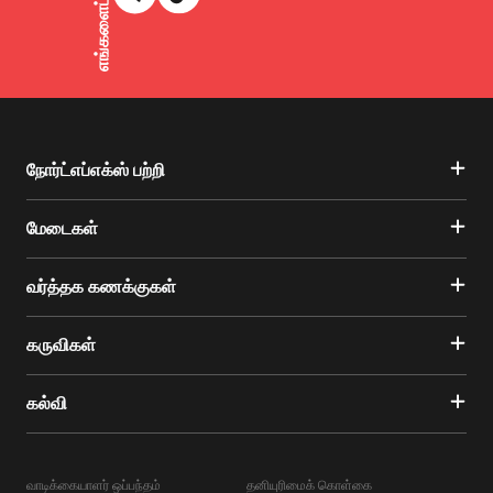
நோர்ட்எப்எக்ஸ் பற்றி
மேடைகள்
வர்த்தக கணக்குகள்
கருவிகள்
கல்வி
வாடிக்கையாளர் ஒப்பந்தம்
தனியுரிமைக் கொள்கை