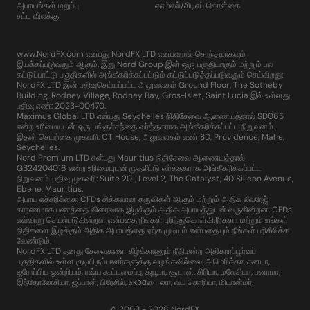
அபாயங்கள் மறுப்பு
ஏஎம்எல்/சிடிஎப் கொள்கை
சட்ட விலக்கு
www.NordFX.com என்பது NordFX LTD என்பவரால் சொந்தமாகவும்
இயக்கப்படுவதும் ஆகும். இது Nord Group இன் ஒரு பகுதியாகும் மற்றும் பல
கட்டுப்பாட்டு பகுதிகளில் அங்கீகரிக்கப்பட்டும் கட்டுப்படுத்தப்படுவதும் செய்கிறது:
NordFX LTD இன் பதிவுசெய்யப்பட்ட அலுவலகம் Ground Floor, The Sotheby
Building, Rodney Village, Rodney Bay, Gros-Islet, Saint Lucia இல் உள்ளது.
பதிவு எண்: 2023-00470.
Maximus Global LTD என்பது Seychelles நிதிசேவை ஆணையத்தால் SD065
என்ற உரிமையுடன் ஒரு பங்குச்சந்தை வர்த்தகராக அங்கீகரிக்கப்பட்ட நிறுவனம்.
இதன் செயற்கை முகவரி: CT House, அலுவலகம் எண் 8D, Providence, Mahe,
Seychelles.
Nord Premium LTD என்பது Mauritius நிதிசேவை ஆணையத்தால்
GB24204016 என்ற உரிமையுடன் முதலீட்டு வர்த்தகராக அங்கீகரிக்கப்பட்ட
நிறுவனம். பதிவு முகவரி: Suite 201, Level 2, The Catalyst, 40 Silicon Avenue,
Ebene, Mauritius.
அபாய எச்சரிக்கை: CFDs சிக்கலான கருவிகள் ஆகும் மற்றும் அதிக லீவரேஜ்
காரணமாக பணத்தை விரைவாக இழக்கும் அதிக அபாயத்துடன் வருகின்றன. CFDs
எவ்வாறு செயல்படுகின்றன என்பதை நீங்கள் புரிந்துகொள்கிறீர்களா மற்றும் உங்கள்
நிதிகளை இழக்கும் அதிக அபாயத்தை ஏற்க முடியும் என்பதையும் நீங்கள் பரிசீலிக்க
வேண்டும்.
NordFX LTD தனது சேவைகளை கீழ்க்காணும் நீதிமன்ற அதிகாரப்பூர்வப்
பகுதிகளில் உள்ள குடியிருப்பாளர்களுக்கு வழங்கவில்லை: அமெரிக்கா, கனடா,
ஐரோப்பிய ஒன்றியம், ரஷ்ய கூட்டமைப்பு, க்யூபா, சூடான், சிரியா, மலேசியா, பனாமா,
இந்தோனேசியா, ஜப்பான், பிரேசில், உκραைனா, வட கொரியா, மியான்மர்.
© 2008 - 2026 NordFX.