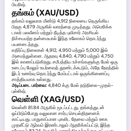
பியரிஷ்.
தங்கம் (XAU/USD)
தங்கம் வலுவாக மீண்டு 4,912 நிலையை நெருங்கிய
பிறகு 4,879 அருகில் வாரத்தை முடித்தது. அமெரிக்க
டாலர் பலவீனம் மற்றும் நீடித்த புவிசார் அரசியல்
நிச்சயமற்ற தன்மையால் இந்த உலோகம் தொடர்ந்து
பயனடைந்தது.
எதிர்ப்பு நிலைகள் 4,912, 4,950 மற்றும் 5,000 இல்
அமைந்துள்ளன. ஆதரவு 4,840, 4,790 மற்றும் 4,750
இல் காணப்படுகிறது. சமீபத்திய உச்சங்களுக்கு மேல் ஒரு
உடைப்பு மேலும் உயர்வைத் தூண்டக்கூடும், அதே நேரத்தில்
இடர் உணர்வு தொடர்ந்து மேம்பட்டால் ஒருங்கிணைப்பு
சாத்தியமாக உள்ளது.
அடிப்படை பார்வை:
4,840 க்கு மேல் நடுநிலை-முதல்-
புல்லிஷ்.
வெள்ளி (XAG/USD)
வெள்ளி 81.84 அருகில் மூடப்பட்டது, தங்கத்துடன்
ஒப்பிடும்போது வலுவான சார்பு செயல்திறனைக்
காட்டியது. பாதுகாப்பான புகலிட தேவை மற்றும் ஊக
முதலீட்டு ஆர்வம் இரண்டாலும் ஆதரிக்கப்பட்டு, இந்த
உலோகம் 83.24 அருகில் வாராந்திர உச்சத்தை எட்டியது.