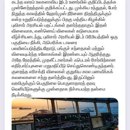
கடந்த வாரம் உலகளாவிய இடர் உணர்வில் குறிப்பிடத்தக்க
முன்னேற்றத்தால் குறிக்கப்பட்டது. முக்கிய உந்துதல், போர்
நிறுத்த காலத்தில் ஹோர்முஸ் நீரிணை திறந்திருக்கும்
என்ற உறுதிப்படுத்தலுக்குப் பிறகு மத்திய கிழக்கில்
புவிசார் அரசியல் பதட்டங்கள் தளர்ந்ததாகும். இதன்
விளைவாக, எண்ணெய் விலைகள் கடுமையாக
வீழ்ச்சியடைந்து, புவிசார் அரசியல் இடர் பிரீமியத்தின் ஒரு
பகுதியை நீக்கி, அமெரிக்க டாலரை
பலவீனப்படுத்தியதோடு, பங்குச் சந்தைகள் மற்றும்
விலையுயர்ந்த உலோகங்கள் இரண்டையும் ஆதரித்தது.
அதே நேரத்தில், முதலீட்டாளர்கள் ஃபெடரல் ரிசர்விற்கான
எதிர்பார்ப்புகளை மறுமதிப்பீடு செய்துகொண்டிருந்தனர்.
குறைந்த எரிசக்தி விலைகள் குறுகிய கால பணவீக்கக்
கவலைகளை சற்று தளர்த்தியது, இருப்பினும்
வரவிருக்கும் பெருநிலை பொருளாதாரத் தரவு
வெளியீடுகளுக்கு முன்னதாக நிச்சயமற்ற தன்மை
நீடிக்கிறது.