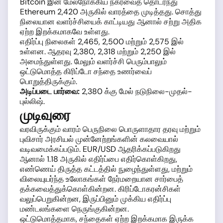
Bitcoin இன் மேல்நோக்கிய நகர்வைத் தொடர்ந்து
Ethereum 2,420 அருகில் வாரத்தை முடித்தது. சொத்து
நிலையான வளர்ச்சியைக் காட்டியது ஆனால் சற்று அதிக
ஏற்ற இறக்கமாகவே உள்ளது.
எதிர்ப்பு நிலைகள் 2,465, 2,500 மற்றும் 2,575 இல்
உள்ளன. ஆதரவு 2,380, 2,318 மற்றும் 2,250 இல்
அமைந்துள்ளது. மேலும் வளர்ச்சி பெரும்பாலும்
ஒட்டுமொத்த கிரிப்டோ சந்தை உணர்வைப்
பொறுத்திருக்கும்.
அடிப்படை பார்வை:
2,380 க்கு மேல் நடுநிலை-முதல்-
புல்லிஷ்.
முடிவுரை
வரவிருக்கும் வாரம் பெருநிலை பொருளாதார தரவு மற்றும்
புவிசார் அரசியல் முன்னேற்றங்களின் கலவையால்
வடிவமைக்கப்படும். EUR/USD ஆதரிக்கப்படுகிறது
ஆனால் 1.18 அருகில் எதிர்ப்பை எதிர்கொள்கிறது,
எண்ணெய் திருத்த கட்டத்தில் நுழைந்துள்ளது, மற்றும்
விலையுயர்ந்த உலோகங்கள் நேர்மறையான சார்பைத்
தக்கவைத்துக்கொள்கின்றன. கிரிப்டோகரன்சிகள்
வலுப்பெறுகின்றன, இருப்பினும் முக்கிய எதிர்ப்பு
மண்டலங்களை நெருங்குகின்றன.
ஒட்டுமொத்தமாக, சந்தைகள் ஏற்ற இறக்கமாக இருக்க