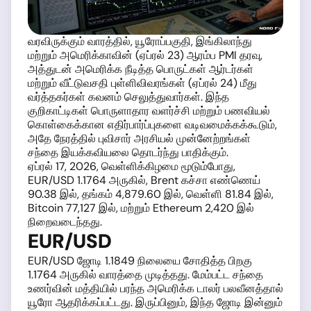
வரவிருக்கும் வாரத்தில், யூரோப்பகுதி, இங்கிலாந்து
மற்றும் அமெரிக்காவின் (ஏப்ரல் 23) ஆரம்ப PMI தரவு,
அத்துடன் அமெரிக்க நீடித்த பொருட்கள் ஆர்டர்கள்
மற்றும் வீட்டுவசதி புள்ளிவிவரங்கள் (ஏப்ரல் 24) மீது
வர்த்தகர்கள் கவனம் செலுத்துவார்கள். இந்த
குறிகாட்டிகள் பொருளாதார வளர்ச்சி மற்றும் பணவியல்
கொள்கைக்கான எதிர்பார்ப்புகளை வடிவமைக்கக்கூடும்,
அதே நேரத்தில் புவிசார் அரசியல் முன்னேற்றங்கள்
சந்தை இயக்கவியலை தொடர்ந்து பாதிக்கும்.
ஏப்ரல் 17, 2026, வெள்ளிக்கிழமை மூடும்போது,
EUR/USD 1.1764 அருகில், Brent கச்சா எண்ணெய்
90.38 இல், தங்கம் 4,879.60 இல், வெள்ளி 81.84 இல்,
Bitcoin 77,127 இல், மற்றும் Ethereum 2,420 இல்
நிறைவடைந்தது.
EUR/USD
EUR/USD ஜோடி 1.1849 நிலையை சோதித்த பிறகு
1.1764 அருகில் வாரத்தை முடித்தது. மேம்பட்ட சந்தை
உணர்வின் மத்தியில் பரந்த அமெரிக்க டாலர் பலவீனத்தால்
யூரோ ஆதரிக்கப்பட்டது. இருப்பினும், இந்த ஜோடி இன்னும்