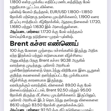
1.1800 என்ற முக்கிய எதிர்ப்பு மண்டலத்திற்கு மேல்
உறுதியாக பூட்டப்படவில்லை.
புல்லிஷ் வேகம் நீடித்தால், EUR/USD 1.1800–1.1850
நோக்கி மற்றொரு நகர்வை முயற்சிக்கலாம், 1.1900 வரை
நீட்டிப்பு சாத்தியம். கீழ்நோக்கில், ஆதரவு நிலைகள் 1.1720,
1.1680 மற்றும் 1.1630 இல் அமைந்துள்ளன.
அடிப்படை பார்வை:
1.1720 க்கு மேல் வர்த்தகம்
செய்யும்போது நடுநிலை-முதல்-புல்லிஷ்.
Brent கச்சா எண்ணெய்
100 க்கு மேலான முந்தைய உச்சங்களில் இருந்து அதிக
ஏற்ற இறக்கம் மற்றும் கடுமையான வீழ்ச்சியை
அனுபவித்த பிறகு Brent கச்சா 90.38 அருகில்
வாரத்தை முடித்தது. புவிசார் அரசியல்
முன்னேற்றங்களைத் தொடர்ந்து விநியோக இடையூறுகள்
குறித்த கவலைகள் தளர்த்தப்பட்டதே முக்கியமாக
வீழ்ச்சிக்கு காரணமாக இருந்தது.
வரவிருக்கும் வாரத்தில், விலைகள் 89.00 க்கு மேல்
நிலைப்படுத்தப்பட்டால், Brent 92.50 மற்றும் 95.00
நோக்கி திருத்த மீட்சியை முயற்சிக்கலாம். இருப்பினும்,
புவிசார் அரசியல் இடர் தொடர்ந்து தளர்வது விலைகளை
86.10 மற்றும் 83.50 நோக்கி குறைக்கக்கூடும்.
அடிப்படை பார்வை:
92.50 க்கு கீழ் நடுநிலை-முதல்-