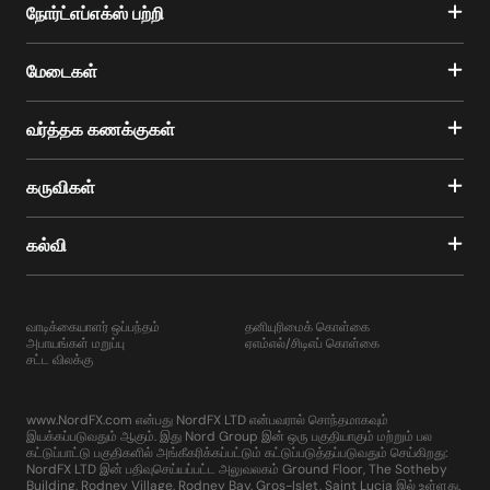
நோர்ட்எப்எக்ஸ் பற்றி
மேடைகள்
வர்த்தக கணக்குகள்
கருவிகள்
கல்வி
வாடிக்கையாளர் ஒப்பந்தம்
தனியுரிமைக் கொள்கை
அபாயங்கள் மறுப்பு
ஏஎம்எல்/சிடிஎப் கொள்கை
சட்ட விலக்கு
www.NordFX.com என்பது NordFX LTD என்பவரால் சொந்தமாகவும்
இயக்கப்படுவதும் ஆகும். இது Nord Group இன் ஒரு பகுதியாகும் மற்றும் பல
கட்டுப்பாட்டு பகுதிகளில் அங்கீகரிக்கப்பட்டும் கட்டுப்படுத்தப்படுவதும் செய்கிறது:
NordFX LTD இன் பதிவுசெய்யப்பட்ட அலுவலகம் Ground Floor, The Sotheby
Building, Rodney Village, Rodney Bay, Gros-Islet, Saint Lucia இல் உள்ளது.