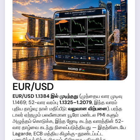
EUR/USD
EUR/USD 1.1384 இல் முடிந்தது
(முந்தைய வார முடிவு
1.1469; 52-வார வரம்பு
1.1325–1.2079
, இந்த வாரம்
புதிய தாழ்வு; நாள் மதிப்பீடு:
வலுவான விற்பனை
). பரந்த
டாலர் ஏற்றமும் பலவீனமான யூரோ மண்டல PMI களும்
அழுத்தம் கொடுக்க, இந்த ஜோடி கடந்த வாரத்தின் 52-
வார தாழ்வை கடந்து நிலைப்படுத்தியது — இதற்கிடையே
Lagarde, ECB மத்திய கிழக்கு-தூண்டப்பட்ட
பணவீக்கத்திற்கு மிகவும் தீவிரமாக பதிலளிக்க