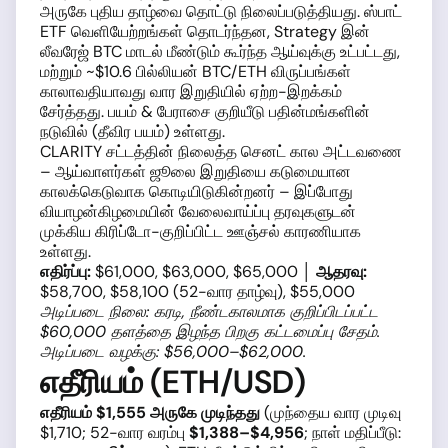
அருகே புதிய தாழ்வை தொட்டு நிலைப்படுத்தியது. ஸ்பாட்
ETF வெளியேற்றங்கள் தொடர்ந்தன, Strategy இன்
லீவரேஜ் BTC மாடல் மீண்டும் கூர்ந்த ஆய்வுக்கு உட்பட்டது,
மற்றும் ~$10.6 பில்லியன் BTC/ETH விருப்பங்கள்
காலாவதியாவது வார இறுதியில் ஏற்ற-இறக்கம்
சேர்த்தது. பயம் & பேராசை குறியீடு பதின்மங்களின்
நடுவில் (தீவிர பயம்) உள்ளது.
CLARITY சட்டத்தின் நிலைத்த செனட் கால அட்டவணை
– ஆய்வாளர்கள் ஜூலை இறுதியை கடுமையான
காலக்கெடுவாக கொடியிடுகின்றனர் – இப்போது
வியாழன்கிழமையின் வேலைவாய்ப்பு தரவுகளுடன்
முக்கிய கிரிப்டோ-குறிப்பிட்ட ஊஞ்சல் காரணியாக
உள்ளது.
எதிர்ப்பு:
$61,000, $63,000, $65,000 │
ஆதரவு:
$58,700, $58,100 (52-வார தாழ்வு), $55,000
அடிப்படை நிலை: கரடி, நீண்டகாலமாக குறிப்பிடப்பட்ட
$60,000 தளத்தை இழந்த பிறகு கட்டமைப்பு சேதம்.
அடிப்படை வழக்கு: $56,000–$62,000.
எதீரியம் (ETH/USD)
எதீரியம் $1,555 அருகே முடிந்தது
(முந்தைய வார முடிவு
$1,710; 52-வார வரம்பு
$1,388–$4,956
; நாள் மதிப்பீடு: