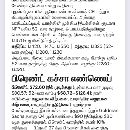
வேண்டியதில்லை என்று கூறினார்.
புதன்கிழமையின் யூரோ மண்டல ஃப்ளாஷ் CPI மற்றும்
வியாழன்கிழமையின் வேலைவாய்ப்பு அல்லாத
ஊதியப்பட்டியல் வாரத்தின் முக்கிய இயக்கிகள். சூடான
NFP புதிய 52-வார தாழ்வை அபாயப்படுத்துகிறது;
மென்மையான அச்சிடல் அல்லது நிலைத்த டாலர் ஏற்றம்
1.1470+ ஐ மீண்டும் திறக்கும்.
எதிர்ப்பு:
1.1420, 1.1470, 1.1550 │
ஆதரவு:
1.1325 (52-
வார தாழ்வு), 1.1280, 1.1230
அடிப்படை நிலை: டாலர்-இயக்கமான கரடி போக்கு, புதிய
52-வார தாழ்வுக்கு பிறகு. அடிப்படை வழக்கு: 1.1280–
1.1480.
பிரெண்ட் கச்சா எண்ணெய்
பிரெண்ட் $72.60 இல் முடிந்தது
(முந்தைய வார முடிவு
$80.57; 52-வார வரம்பு
$58.72–$126.41
; நாள்
சமிக்ஞை:
வலுவான விற்பனை
, வாராந்திர:
வலுவான
விற்பனை
, மாதாந்திர:
நடுநிலை
). ஹார்மூஸ்
போக்குவரத்து இயல்பாக்கமடைந்ததால் மற்றும் Goldman
Sachs தனது Q4 முன்கணிப்பை $90 இலிருந்து $80
ஆக குறைத்ததால், பிரெண்ட் வாரத்தில் சுமார் 10%
சரிந்தது — பிப்ரவரி 27 க்கு பிறகான மிகக் குறைந்த