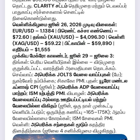
தொட்டது.
CLARITY சட்டம்
நெறிமுறை மற்றும் டெவலப்பர்
பாதுகாப்பு சர்ச்சைகளால் செனட்டில்
நிலைகொண்டுள்ளது.
வெள்ளிக்கிழமை ஜூன் 26, 2026 முடிவு விலைகள்:
EUR/USD – 1.1384
|
பிரெண்ட் கச்சா எண்ணெய் –
$72.60
|
தங்கம் (XAU/USD) – $4,096.30
|
வெள்ளி
(XAG/USD) – $59.22
|
பிட்காயின் – $59,890
|
எதீரியம் – $1,555
முக்கிய மேக்ரோ காலண்டர், ஜூன் 29 – ஜூலை 3:
திங்கள்: பெரிய வெளியீடுகள் இல்லை – விடுமுறை
குறுக்கிடப்பட்ட வாரத்தின் அமைதியான தொடக்கம்.
செவ்வாய்:
அமெரிக்க JOLTS வேலை வாய்ப்புகள்
(மே);
நுகர்வோர் நம்பிக்கை; சிகாகோ PMI. புதன்:
யூரோ மண்டல
ஃப்ளாஷ் CPI
(ஜூன்);
அமெரிக்க ADP வேலைவாய்ப்பு
மாற்றம்
;
ISM உற்பத்தி PMI
. வியாழன்:
அமெரிக்க
வேலைவாய்ப்பு அல்லாத ஊதியப்பட்டியல் மற்றும்
வேலையில்லா விகிதம்
(ஜூன், ஒரு நாள் முன்கூட்டி
வெளியிடப்படும்; ஒருமித்த கணிப்பு ~165–175K); ஆரம்ப
வேலையில்லாமை கோரல்கள்; ISM சேவைகள் PMI.
வெள்ளி:
அமெரிக்க சந்தைகள் மூடும்
சுதந்திர
தினத்திற்காக (ஜூலை 4 சனிக்கிழமை விழுகிறது).