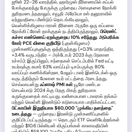
ஜூன் 22–26 வாரத்தில், ஹார்மூஸ் நீரிணையில் கப்பல்
போக்குவரத்து போருக்கு முந்தைய அளவுகளை நோக்கி
துரிதமடைந்ததாலும், சவூதி அரேபியா ரஸ் தனூராவில்
ஏற்றுமதியை மீண்டும் தொடங்கியதாலும்,
வெள்ளிக்கிழமை ஈரான் நீரிணை அருகே ஒரு கப்பலை
நோக்கி ட்ரோன் தாக்குதல் நடத்தியிருந்தாலும்,
பிரெண்ட்
கச்சா எண்ணெய் ஏறக்குறைய 10% சரிந்தது
.
அமெரிக்க
கோர் PCE விலை குறியீடு
(புதன்கிழமை)
முன்கணிப்புகளுக்கு ஒத்திருந்தது (+0.3% மாதாந்திர,
+3.4% வருடாந்திர – அக்டோபர் 2023 க்கு பிறகான
உச்சம்); இருப்பினும், சந்தைகள் செப்டம்பரில் Fed வட்டி
உயர்வுக்கு சுமார் 63% வாய்ப்பும் டிசம்பருக்கு 80%
வாய்ப்பும் கணிக்கின்றன, மேலும் டாலர் இண்டெக்ஸ் ஒரு
வருடத்திற்கும் மேலான உயர் மட்டத்தை அடைந்தது.
செவ்வாயன்று
ஃப்ளாஷ் PMI கள்
யூரோ மண்டல
செயல்பாடு 2024 க்கு பிறகு மிகத் துரிதமாக
சுருங்குவதைக் காட்டியது. வலிமையான டாலரால் தங்கம்
மற்றும் வெள்ளி இரண்டும் கடுமையாக பாதிக்கப்பட்டன;
பிட்காயின் இறுதியாக $60,000 "முக்கிய தளத்தை"
உடைத்தது
— முந்தைய இரண்டு முன்கணிப்புகளில்
குறிப்பிடப்பட்டிருந்தது — தொடரும் ETF வெளியேற்றங்கள்
மற்றும் $10.6 பில்லியன் விருப்பங்கள் காலாவதியின்
மத்தியில் $58,100 அருகே புதிய 52-வார தாழ்வை