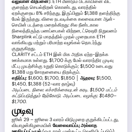
வலுவான விற்பனை
). ETH மீண்டும் பிட்காயினை விட
குறைந்த செயல்திறன் கொண்டது, வாரத்தில்
ஏறக்குறைய 8% சரிந்தது, இருப்பினும் $1,388 தளத்திற்கு
மேல் இருந்தது. விலை நடவடிக்கை கலவையான ஆன்-
செயின் படத்தை மறைக்கிறது: சில நீண்டகால
நிலைத்திருந்த பணப்பைகள் விற்றன, ட்ரெஷரி நிறுவனம்
Sharplink எட்டு மாதத்தில் முதல் முறையாக ETH
வாங்கியது மற்றும் பரிமாற்ற வழங்கல் தொடர்ந்து
குறுகுகிறது.
CLARITY சட்டம் ETH இன் மிக அதிக ஏற்ற-இறக்க
ஊக்கமாக உள்ளது. $1,700 க்கு மேல் வாராந்திர முடிவு
மீட்பு முயற்சிக்கு உறுதி கொடுக்கும்; $1,500 உடைவது
$1,388 மறு சோதனையை திறக்கும்.
எதிர்ப்பு:
$1,600, $1,700, $1,850 │
ஆதரவு:
$1,500,
$1,450, $1,388 (52-வார தாழ்வு)
அடிப்படை நிலை: எச்சரிக்கையுடன் கரடி. $1,500 மட்டம்
கட்டுப்படுத்தும் நேர்கோடு. அடிப்படை வழக்கு: $1,480–
$1,700.
முடிவு
ஜூன் 29 – ஜூலை 3 வாரம் விடுமுறை குறுக்கிடப்பட்டது,
வியாழன்கிழமையின்
வேலைவாய்ப்பு அல்லாத
ஊதியப்பட்டியல்
(ஒரு நாள் முன்கூட்டி வெளியிடப்படும்)