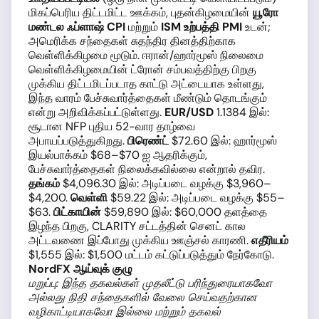
மிகப்பெரிய திட்டமிட்ட ஊக்கம், புதன்கிழமையின்
யூரோ
மண்டல ஃப்ளாஷ் CPI
மற்றும்
ISM உற்பத்தி PMI
உடன்;
அமெரிக்க சந்தைகள் சுதந்திர தினத்திற்காக
வெள்ளிக்கிழமை மூடும். ஈரான்/ஹார்மூஸ் நிலைமை
வெள்ளிக்கிழமையின் ட்ரோன் சம்பவத்திற்கு பிறகு
முக்கிய திட்டமிடப்படாத காட்டு அட்டையாக உள்ளது,
இந்த வாரம் பேச்சுவார்த்தைகள் மீண்டும் தொடங்கும்
என்று அறிவிக்கப்பட்டுள்ளது.
EUR/USD
1.1384 இல்:
சூடான NFP புதிய 52-வார தாழ்வை
அபாயப்படுத்துகிறது.
பிரெண்ட்
$72.60 இல்: ஹார்மூஸ்
இயல்பாக்கம் $68–$70 ஐ ஆதரிக்கும்,
பேச்சுவார்த்தைகள் நிலைக்கவில்லை என்றால் தவிர.
தங்கம்
$4,096.30 இல்: அடிப்படை வழக்கு $3,960–
$4,200.
வெள்ளி
$59.22 இல்: அடிப்படை வழக்கு $55–
$63.
பிட்காயின்
$59,890 இல்: $60,000 தளத்தை
இழந்த பிறகு, CLARITY சட்டத்தின் செனட் கால
அட்டவணை இப்போது முக்கிய ஊஞ்சல் காரணி.
எதீரியம்
$1,555 இல்: $1,500 மட்டம் கட்டுப்படுத்தும் நேர்கோடு.
NordFX ஆய்வுக் குழு
மறுப்பு: இந்த தகவல்கள் முதலீட்டு பரிந்துரையாகவோ
அல்லது நிதி சந்தைகளில் வேலை செய்வதற்கான
வழிகாட்டியாகவோ இல்லை மற்றும் தகவல்