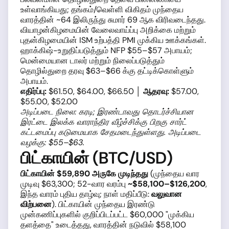
உள்வாங்கியது; தங்கம்/வெள்ளி விகிதம் முந்தைய
வாரத்தின் ~64 இலிருந்து சுமார் 69 ஆக விரிவடைந்தது.
வியாழன்கிழமையின் வேலைவாய்ப்பு அறிக்கை மற்றும்
புதன்கிழமையின் ISM உற்பத்தி PMI முக்கிய ஊக்கங்கள்.
ஹாக்கிஷ்-உறுதிப்படுத்தும் NFP $55–$57 அபாயம்;
மென்மையான டாலர் மற்றும் நிலைப்படுத்தும்
தொழில்துறை தரவு $63–$66 க்கு தட்டிக்கொள்ளும்
அபாயம்.
எதிர்ப்பு:
$61.50, $64.00, $66.50 │
ஆதரவு:
$57.00,
$55.00, $52.00
அடிப்படை நிலை: கரடி; இரண்டாவது தொடர்ச்சியான
இரட்டை இலக்க வாராந்திர வீழ்ச்சிக்கு பிறகு சார்ட்
கட்டமைப்பு கடுமையாக சேதமடைந்துள்ளது. அடிப்படை
வழக்கு: $55–$63.
பிட்காயின் (BTC/USD)
பிட்காயின் $59,890 அருகே முடிந்தது
(முந்தைய வார
முடிவு $63,300; 52-வார வரம்பு
~$58,100–$126,200
,
இந்த வாரம் புதிய தாழ்வு; நாள் மதிப்பீடு:
வலுவான
விற்பனை
). பிட்காயின் முந்தைய இரண்டு
முன்கணிப்புகளில் குறிப்பிடப்பட்ட $60,000 "முக்கிய
தளத்தை" உடைத்தது, வாரத்தின் நடுவில் $58,100