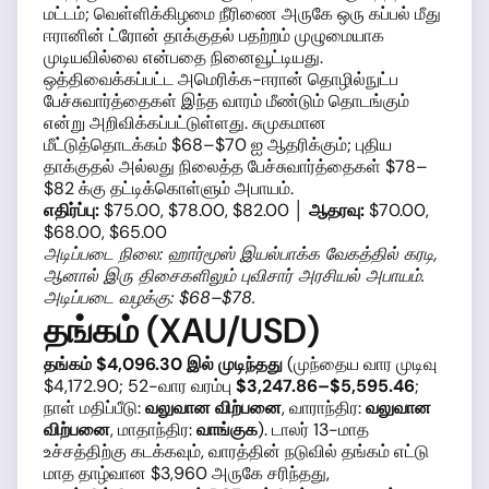
மட்டம்; வெள்ளிக்கிழமை நீரிணை அருகே ஒரு கப்பல் மீது
ஈரானின் ட்ரோன் தாக்குதல் பதற்றம் முழுமையாக
முடியவில்லை என்பதை நினைவூட்டியது.
ஒத்திவைக்கப்பட்ட அமெரிக்க-ஈரான் தொழில்நுட்ப
பேச்சுவார்த்தைகள் இந்த வாரம் மீண்டும் தொடங்கும்
என்று அறிவிக்கப்பட்டுள்ளது. சுமுகமான
மீட்டுத்தொடக்கம் $68–$70 ஐ ஆதரிக்கும்; புதிய
தாக்குதல் அல்லது நிலைத்த பேச்சுவார்த்தைகள் $78–
$82 க்கு தட்டிக்கொள்ளும் அபாயம்.
எதிர்ப்பு:
$75.00, $78.00, $82.00 │
ஆதரவு:
$70.00,
$68.00, $65.00
அடிப்படை நிலை: ஹார்மூஸ் இயல்பாக்க வேகத்தில் கரடி,
ஆனால் இரு திசைகளிலும் புவிசார் அரசியல் அபாயம்.
அடிப்படை வழக்கு: $68–$78.
தங்கம் (XAU/USD)
தங்கம் $4,096.30 இல் முடிந்தது
(முந்தைய வார முடிவு
$4,172.90; 52-வார வரம்பு
$3,247.86–$5,595.46
;
நாள் மதிப்பீடு:
வலுவான விற்பனை
, வாராந்திர:
வலுவான
விற்பனை
, மாதாந்திர:
வாங்குக
). டாலர் 13-மாத
உச்சத்திற்கு கடக்கவும், வாரத்தின் நடுவில் தங்கம் எட்டு
மாத தாழ்வான $3,960 அருகே சரிந்தது,