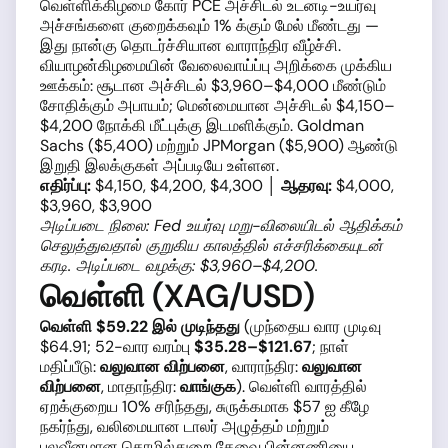
வெள்ளிக்கிழமை கோர் PCE அச்சிடல் உடனடி-உயர்வு
அச்சங்களை குறைக்கவும் 1% க்கும் மேல் மீண்டது —
இது நான்கு தொடர்ச்சியான வாராந்திர வீழ்ச்சி.
வியாழன்கிழமையின் வேலைவாய்ப்பு அறிக்கை முக்கிய
ஊக்கம்: சூடான அச்சிடல் $3,960–$4,000 மீண்டும்
சோதிக்கும் அபாயம்; மென்மையான அச்சிடல் $4,150–
$4,200 நோக்கி மீட்புக்கு இடமளிக்கும். Goldman
Sachs ($5,400) மற்றும் JPMorgan ($5,900) ஆண்டு
இறுதி இலக்குகள் அப்படியே உள்ளன.
எதிர்ப்பு:
$4,150, $4,200, $4,300 │
ஆதரவு:
$4,000,
$3,960, $3,900
அடிப்படை நிலை: Fed உயர்வு மறு-விலையிடல் ஆதிக்கம்
செலுத்துவதால் குறுகிய காலத்தில் எச்சரிக்கையுடன்
கரடி. அடிப்படை வழக்கு: $3,960–$4,200.
வெள்ளி (XAG/USD)
வெள்ளி $59.22 இல் முடிந்தது
(முந்தைய வார முடிவு
$64.91; 52-வார வரம்பு
$35.28–$121.67
; நாள்
மதிப்பீடு:
வலுவான விற்பனை
, வாராந்திர:
வலுவான
விற்பனை
, மாதாந்திர:
வாங்குக
). வெள்ளி வாரத்தில்
ஏறக்குறைய 10% சரிந்தது, சுருக்கமாக $57 ஐ கீழே
நகர்ந்து, வலிமையான டாலர் அழுத்தம் மற்றும்
பலவீனமான தொழில்துறை தேவை பின்னணியை