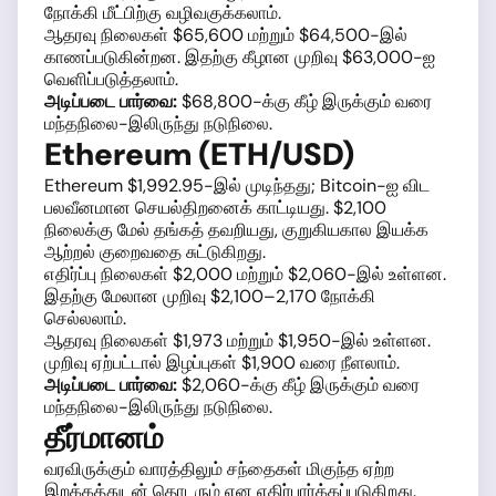
நோக்கி மீட்பிற்கு வழிவகுக்கலாம்.
ஆதரவு நிலைகள் $65,600 மற்றும் $64,500-இல்
காணப்படுகின்றன. இதற்கு கீழான முறிவு $63,000-ஐ
வெளிப்படுத்தலாம்.
அடிப்படை பார்வை:
$68,800-க்கு கீழ் இருக்கும் வரை
மந்தநிலை-இலிருந்து நடுநிலை.
Ethereum (ETH/USD)
Ethereum $1,992.95-இல் முடிந்தது; Bitcoin-ஐ விட
பலவீனமான செயல்திறனைக் காட்டியது. $2,100
நிலைக்கு மேல் தங்கத் தவறியது, குறுகியகால இயக்க
ஆற்றல் குறைவதை சுட்டுகிறது.
எதிர்ப்பு நிலைகள் $2,000 மற்றும் $2,060-இல் உள்ளன.
இதற்கு மேலான முறிவு $2,100–2,170 நோக்கி
செல்லலாம்.
ஆதரவு நிலைகள் $1,973 மற்றும் $1,950-இல் உள்ளன.
முறிவு ஏற்பட்டால் இழப்புகள் $1,900 வரை நீளலாம்.
அடிப்படை பார்வை:
$2,060-க்கு கீழ் இருக்கும் வரை
மந்தநிலை-இலிருந்து நடுநிலை.
தீர்மானம்
வரவிருக்கும் வாரத்திலும் சந்தைகள் மிகுந்த ஏற்ற
இறக்கத்துடன் தொடரும் என எதிர்பார்க்கப்படுகிறது.