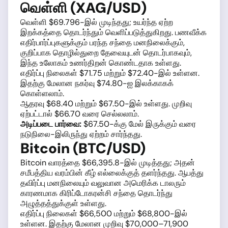
வெள்ளி (XAG/USD)
வெள்ளி $69.796-இல் முடிந்தது; உயர்ந்த ஏற்ற
இறக்கத்தை தொடர்ந்தும் வெளிப்படுத்துகிறது. பணவீக்க
எதிர்பார்ப்புகளுக்கும் பரந்த சந்தை மனநிலைக்கும்,
குறிப்பாக தொழில்துறை தேவையுடன் தொடர்பாகவும்,
இந்த உலோகம் உணர்திறன் கொண்டதாக உள்ளது.
எதிர்ப்பு நிலைகள் $71.75 மற்றும் $72.40-இல் உள்ளன.
இதற்கு மேலான நகர்வு $74.80-ஐ இலக்காகக்
கொள்ளலாம்.
ஆதரவு $68.40 மற்றும் $67.50-இல் உள்ளது. முறிவு
ஏற்பட்டால் $66.70 வரை செல்லலாம்.
அடிப்படை பார்வை:
$67.50-க்கு மேல் இருக்கும் வரை
நடுநிலை-இலிருந்து ஏற்றம் சார்ந்தது.
Bitcoin (BTC/USD)
Bitcoin வாரத்தை $66,395.8-இல் முடித்தது; அதன்
சமீபத்திய வரம்பின் கீழ் எல்லைக்குத் தளர்ந்தது. ஆபத்து
தவிர்ப்பு மனநிலையும் வலுவான அமெரிக்க டாலரும்
காரணமாக கிரிப்டோகரன்சி சந்தை தொடர்ந்து
அழுத்தத்துக்குள் உள்ளது.
எதிர்ப்பு நிலைகள் $66,500 மற்றும் $68,800-இல்
உள்ளன. இதற்கு மேலான முறிவு $70,000–71,900