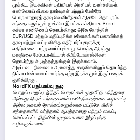
முக்கிய இயக்கிகள் புவியியல் அரசியல் வளர்ச்சிகள்,
எண்ணெய் விலை நகர்வுகள் மற்றும் மேக்ரோ
பொருளாதாரத் தரவு வெளியீடுகள் ஆகவே தொடரும்.
சந்தைகளுக்குள் முக்கிய இயக்க சக்தியாக Brent
கச்சா எண்ணெய் தொடர்கிறது; அதே நேரத்தில்
EUR/USD மற்றும் மதிப்புமிக்க உலோகங்கள் பணவீக்கத்
தரவு மற்றும் வட்டி விகித எதிர்பார்ப்புகளுக்கு
எதிர்வினையாற்ற வாய்ப்புள்ளது. மொத்த ஆபத்து
மனநிலை மேம்படாவிட்டால் கிரிப்டோகரன்சிகள்
தொடர்ந்து அழுத்தத்துக்குள் இருக்கலாம்.
அடிப்படை நிலைமை அனைத்து கருவிகளிலும் தொடர்ந்த
நிச்சயமின்மையும் உயர்ந்த ஏற்ற இறக்கமும் இருப்பதைக்
குறிக்கிறது.
NordFX பகுப்பாய்வு குழு
பொறுப்பு மறுப்பு: இந்தப் பொருட்கள் முதலீட்டு பரிந்துரை
அல்லது நிதிச் சந்தைகளில் பணிபுரிவதற்கான வழிகாட்டி
அல்ல; தகவல் நோக்கங்களுக்காக மட்டுமே. நிதிச்
சந்தைகளில் வர்த்தகம் ஆபத்தானது மற்றும் வைப்பு
செய்யப்பட்ட நிதியின் முழுமையான இழப்புக்கு
வழிவகுக்கலாம்.