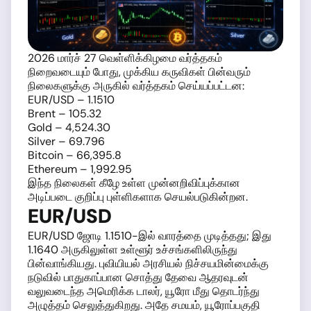
2026 மார்ச் 27 வெள்ளிக்கிழமை வர்த்தகம்
நிறைவடையும் போது, முக்கிய கருவிகள் பின்வரும்
நிலைகளுக்கு அருகில் வர்த்தகம் செய்யப்பட்டன:
EUR/USD – 1.1510
Brent – 105.32
Gold – 4,524.30
Silver – 69.796
Bitcoin – 66,395.8
Ethereum – 1,992.95
இந்த நிலைகள் கீழே உள்ள முன்னறிவிப்புக்கான
அடிப்படை குறிப்பு புள்ளிகளாக செயல்படுகின்றன.
EUR/USD
EUR/USD ஜோடி 1.1510-இல் வாரத்தை முடித்தது; இது
1.1640 அருகிலுள்ள உள்ளூர் உச்சங்களிலிருந்து
பின்வாங்கியது. புவியியல் அரசியல் நிச்சயமின்மைக்கு
நடுவில் பாதுகாப்பான சொத்து தேவை ஆதரவுடன்
வலுவடைந்த அமெரிக்க டாலர், யூரோ மீது தொடர்ந்து
அழுத்தம் செலுத்துகிறது. அதே சமயம், யூரோப்பகுதி