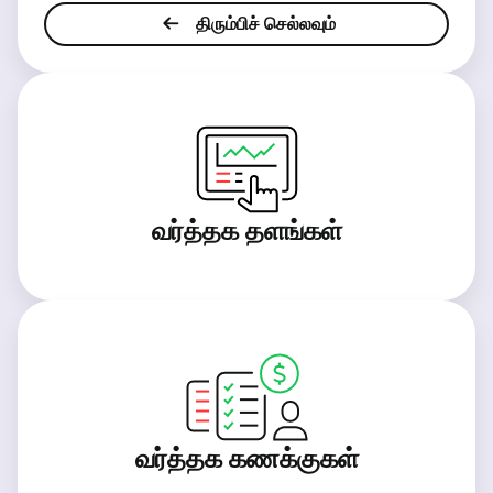
திரும்பிச் செல்லவும்
வர்த்தக தளங்கள்
வர்த்தக கணக்குகள்