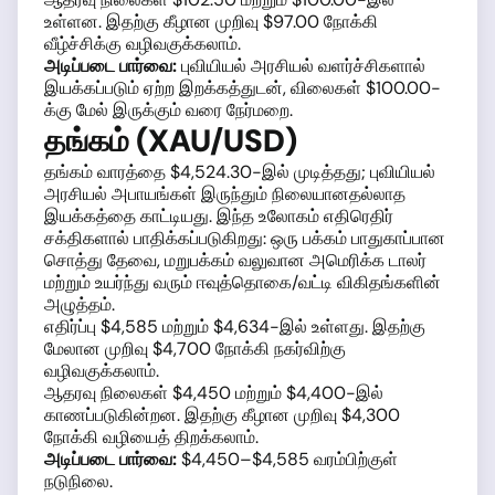
உள்ளன. இதற்கு கீழான முறிவு $97.00 நோக்கி
வீழ்ச்சிக்கு வழிவகுக்கலாம்.
அடிப்படை பார்வை:
புவியியல் அரசியல் வளர்ச்சிகளால்
இயக்கப்படும் ஏற்ற இறக்கத்துடன், விலைகள் $100.00-
க்கு மேல் இருக்கும் வரை நேர்மறை.
தங்கம் (XAU/USD)
தங்கம் வாரத்தை $4,524.30-இல் முடித்தது; புவியியல்
அரசியல் அபாயங்கள் இருந்தும் நிலையானதல்லாத
இயக்கத்தை காட்டியது. இந்த உலோகம் எதிரெதிர்
சக்திகளால் பாதிக்கப்படுகிறது: ஒரு பக்கம் பாதுகாப்பான
சொத்து தேவை, மறுபக்கம் வலுவான அமெரிக்க டாலர்
மற்றும் உயர்ந்து வரும் ஈவுத்தொகை/வட்டி விகிதங்களின்
அழுத்தம்.
எதிர்ப்பு $4,585 மற்றும் $4,634-இல் உள்ளது. இதற்கு
மேலான முறிவு $4,700 நோக்கி நகர்விற்கு
வழிவகுக்கலாம்.
ஆதரவு நிலைகள் $4,450 மற்றும் $4,400-இல்
காணப்படுகின்றன. இதற்கு கீழான முறிவு $4,300
நோக்கி வழியைத் திறக்கலாம்.
அடிப்படை பார்வை:
$4,450–$4,585 வரம்பிற்குள்
நடுநிலை.