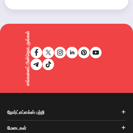
எங்களைப் பின்தொடருங்கள்
நோர்ட்எப்எக்ஸ் பற்றி
மேடைகள்