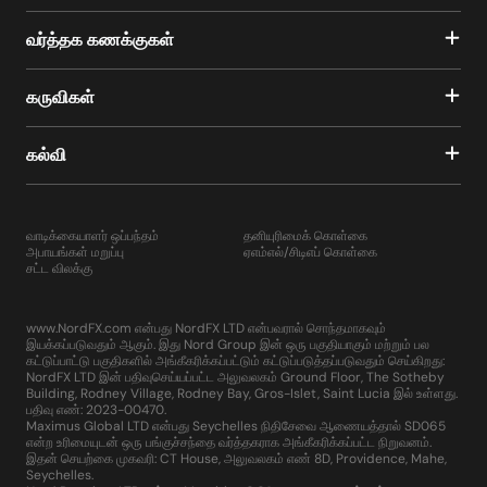
வர்த்தக கணக்குகள்
கருவிகள்
கல்வி
வாடிக்கையாளர் ஒப்பந்தம்
தனியுரிமைக் கொள்கை
அபாயங்கள் மறுப்பு
ஏஎம்எல்/சிடிஎப் கொள்கை
சட்ட விலக்கு
www.NordFX.com என்பது NordFX LTD என்பவரால் சொந்தமாகவும்
இயக்கப்படுவதும் ஆகும். இது Nord Group இன் ஒரு பகுதியாகும் மற்றும் பல
கட்டுப்பாட்டு பகுதிகளில் அங்கீகரிக்கப்பட்டும் கட்டுப்படுத்தப்படுவதும் செய்கிறது:
NordFX LTD இன் பதிவுசெய்யப்பட்ட அலுவலகம் Ground Floor, The Sotheby
Building, Rodney Village, Rodney Bay, Gros-Islet, Saint Lucia இல் உள்ளது.
பதிவு எண்: 2023-00470.
Maximus Global LTD என்பது Seychelles நிதிசேவை ஆணையத்தால் SD065
என்ற உரிமையுடன் ஒரு பங்குச்சந்தை வர்த்தகராக அங்கீகரிக்கப்பட்ட நிறுவனம்.
இதன் செயற்கை முகவரி: CT House, அலுவலகம் எண் 8D, Providence, Mahe,
Seychelles.