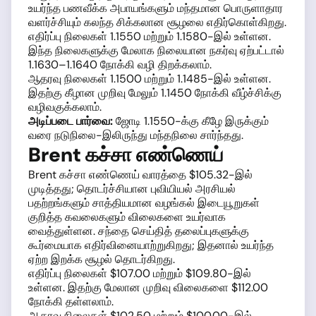
உயர்ந்த பணவீக்க அபாயங்களும் மந்தமான பொருளாதார
வளர்ச்சியும் கலந்த சிக்கலான சூழலை எதிர்கொள்கிறது.
எதிர்ப்பு நிலைகள் 1.1550 மற்றும் 1.1580-இல் உள்ளன.
இந்த நிலைகளுக்கு மேலாக நிலையான நகர்வு ஏற்பட்டால்
1.1630–1.1640 நோக்கி வழி திறக்கலாம்.
ஆதரவு நிலைகள் 1.1500 மற்றும் 1.1485-இல் உள்ளன.
இதற்கு கீழான முறிவு மேலும் 1.1450 நோக்கி வீழ்ச்சிக்கு
வழிவகுக்கலாம்.
அடிப்படை பார்வை:
ஜோடி 1.1550-க்கு கீழே இருக்கும்
வரை நடுநிலை-இலிருந்து மந்தநிலை சார்ந்தது.
Brent கச்சா எண்ணெய்
Brent கச்சா எண்ணெய் வாரத்தை $105.32-இல்
முடித்தது; தொடர்ச்சியான புவியியல் அரசியல்
பதற்றங்களும் சாத்தியமான வழங்கல் இடையூறுகள்
குறித்த கவலைகளும் விலைகளை உயர்வாக
வைத்துள்ளன. சந்தை செய்தித் தலைப்புகளுக்கு
கூர்மையாக எதிர்வினையாற்றுகிறது; இதனால் உயர்ந்த
ஏற்ற இறக்க சூழல் தொடர்கிறது.
எதிர்ப்பு நிலைகள் $107.00 மற்றும் $109.80-இல்
உள்ளன. இதற்கு மேலான முறிவு விலைகளை $112.00
நோக்கி தள்ளலாம்.
ஆதரவு நிலைகள் $102.50 மற்றும் $100.00-இல்