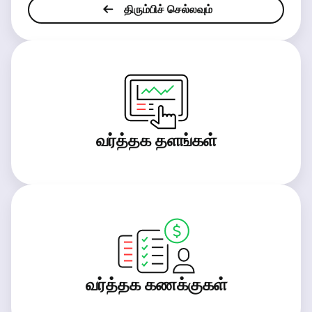
திரும்பிச் செல்லவும்
வர்த்தக தளங்கள்
வர்த்தக கணக்குகள்