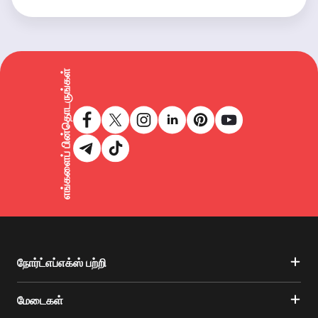
எங்களைப் பின்தொடருங்கள்
நோர்ட்எப்எக்ஸ் பற்றி
மேடைகள்