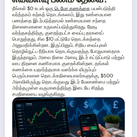
நீங்கள் $0 உடன்
ஒரு டெமோ கணக்கை
பயன்படுத்தி
வர்த்தகம் கற்கத் தொடங்கலாம், இது உண்மையான
பணத்தை இடர்படுத்தாமல் உண்மையான சந்தை
நிலைமைகளை உருவகப்படுத்துகிறது. நேரடி
வர்த்தகத்திற்கு, குறைந்தபட்ச வைப்பு தரகரைப்
பொறுத்தது, சில $10 மட்டுமே தொடக்கத்தை
அனுமதிக்கின்றன. இருப்பினும், சிறிய வைப்புகள்
தொழில்நுட்ப ரீதியாக தொடங்குவதற்கு போதுமானதாக
இருந்தாலும், அவை நிலை அளவு, இடர் கட்டுப்பாடு மற்றும்
லாப திறனை கணிசமாக குறைக்கின்றன. தங்கள்
கணக்கை யதார்த்தமாக வளர்க்க விரும்பும்
பெரும்பாலான தொடக்கநிலையாளர்களுக்கு, $500
அளவிலிருந்து தொடங்குவது இடர் மேலாண்மை மற்றும்
அர்த்தமுள்ள வருமானத்திற்கு இடையே சிறந்த
சமநிலையை வழங்குகிறது.