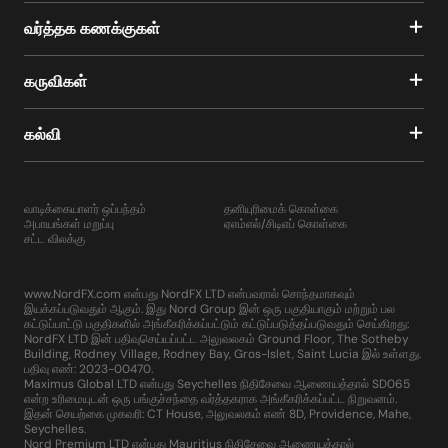
வர்த்தக கணக்குகள்
கருவிகள்
கல்வி
வாடிக்கையாளர் ஒப்பந்தம்
தனியுரிமைக் கொள்கை
அபாயங்கள் மறுப்பு
ஏஎம்எல்/சிடிஎப் கொள்கை
சட்ட விலக்கு
www.NordFX.com என்பது NordFX LTD என்பவரால் சொந்தமாகவும்
இயக்கப்படுவதும் ஆகும். இது Nord Group இன் ஒரு பகுதியாகும் மற்றும் பல
கட்டுப்பாட்டு பகுதிகளில் அங்கீகரிக்கப்பட்டும் கட்டுப்படுத்தப்படுவதும் செய்கிறது:
NordFX LTD இன் பதிவுசெய்யப்பட்ட அலுவலகம் Ground Floor, The Sotheby
Building, Rodney Village, Rodney Bay, Gros-Islet, Saint Lucia இல் உள்ளது.
பதிவு எண்: 2023-00470.
Maximus Global LTD என்பது Seychelles நிதிசேவை ஆணையத்தால் SD065
என்ற உரிமையுடன் ஒரு பங்குச்சந்தை வர்த்தகராக அங்கீகரிக்கப்பட்ட நிறுவனம்.
இதன் செயற்கை முகவரி: CT House, அலுவலகம் எண் 8D, Providence, Mahe,
Seychelles.
Nord Premium LTD என்பது Mauritius நிதிசேவை ஆணையத்தால்