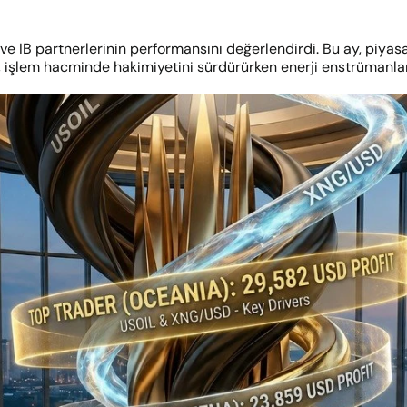
e IB partnerlerinin performansını değerlendirdi. Bu ay, piyasa fır
n, işlem hacminde hakimiyetini sürdürürken enerji enstrümanlar