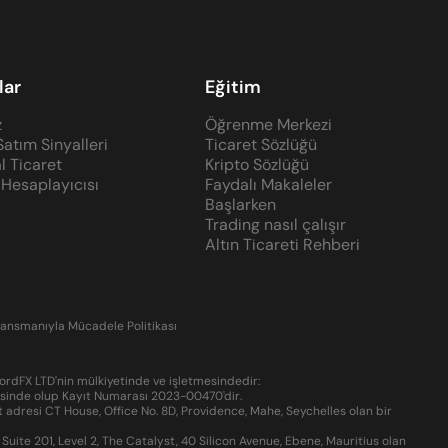
lar
Eğitim
z
Öğrenme Merkezi
Satım Sinyalleri
Ticaret Sözlüğü
l Ticaret
Kripto Sözlüğü
 Hesaplayıcısı
Faydalı Makaleler
Başlarken
Trading nasıl çalışır
Altın Ticareti Rehberi
ansmanıyla Mücadele Politikası
ordFX LTD'nin mülkiyetinde ve işletmesindedir:
resinde olup Kayıt Numarası 2023-00470'dir.
 adresi CT House, Office No. 8D, Providence, Mahe, Seychelles olan bir
ite 201, Level 2, The Catalyst, 40 Silicon Avenue, Ebene, Mauritius olan