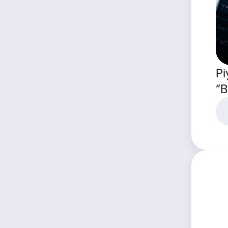
Pi
“B