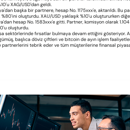
%10'u XAG/USD'dan geldi.
dan başka bir partnere, hesap No. 1175xxx'e, aktarıldı. Bu partne
 %80'ini oluşturdu. XAU/USD yaklaşık %10'u oluştururken diğe
dan hesap No. 1583xxx'e gitti. Partner, komisyon olarak 1.104 
0'u oluşturdu.
a sektörlerinde fırsatlar bulmaya devam ettiğini gösteriyor. Alt
müş, başlıca döviz çiftleri ve bitcoin de ayın işlem faaliyetler
 partnerlerini tebrik eder ve tüm müşterilerine finansal piyasa