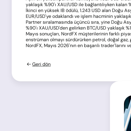
yaklaşık %90'ı XAU/USD ile bağlantılıyken kalan 
İkinci en yüksek IB ödülü, 1.243 USD alan Doğu Asya'
EUR/USD'ye odaklandı ve işlem hacminin yaklaşık
Partner sıralamasında üçüncü sıra, yine Doğu Asya'
%90'ı XAU/USD'den gelirken BTC/USD yaklaşık %1
Mayıs sonuçları, NordFX müşterilerinin farklı piyas
enstrüman olmayı sürdürürken petrol, doğal gaz, gü
NordFX, Mayıs 2026'nın en başarılı trader'larını ve
Geri dön