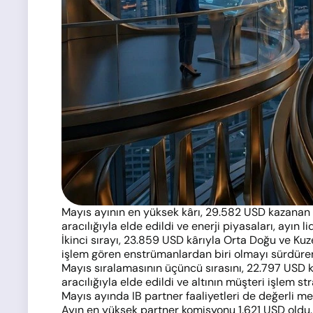
Mayıs ayının en yüksek kârı, 29.582 USD kazanan 
aracılığıyla elde edildi ve enerji piyasaları, ayın
İkinci sırayı, 23.859 USD kârıyla Orta Doğu ve Kuz
işlem gören enstrümanlardan biri olmayı sürdüre
Mayıs sıralamasının üçüncü sırasını, 22.797 USD 
aracılığıyla elde edildi ve altının müşteri işlem st
Mayıs ayında IB partner faaliyetleri de değerli met
Ayın en yüksek partner komisyonu 1.621 USD oldu. 