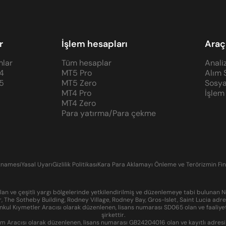
r
İşlem hesapları
Araç
mlar
Tüm hesaplar
Anali
4
MT5 Pro
Alım 
5
MT5 Zero
Sosya
MT4 Pro
İşlem
MT4 Zero
Para yatırma/Para çekme
tnamesi
Yasal Uyarı
Gizlilik Politikası
Kara Para Aklamayı Önleme ve Terörizmin Fin
n ve çeşitli yargı bölgelerinde yetkilendirilmiş ve düzenlemeye tabi bulunan N
r, The Sotheby Building, Rodney Village, Rodney Bay, Gros-Islet, Saint Lucia ad
kul Kıymetler Aracısı olarak düzenlenen, lisans numarası SD065 olan ve faaliyet
şirkettir.
 Aracısı olarak düzenlenen, lisans numarası GB24204016 olan ve kayıtlı adresi Su