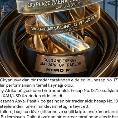
Okyanusya'dan bir trader tarafından elde edildi; hesap No. 1
 lider performansının temel kaynağı oldu.
ey Afrika bölgesinden bir trader aldı; hesap No. 1872xxx. İşle
n XAU/USD üzerinden elde edildi.
kazanan Asya-Pasifik bölgesinden bir trader aldı; hesap No. 
ratejilerindeki öneminin devam ettiğini teyit etti.
allere, başlıca döviz çiftlerine ve seçili kripto enstrümanlarına
Bu komisyon, Doğu Asya'dan bir partner tarafından alındı; hes