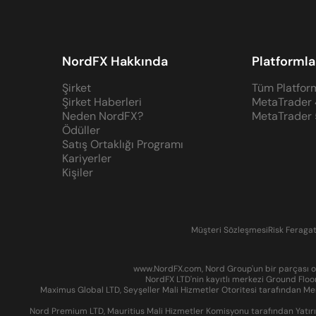
NordFX Hakkında
Platformla
Şirket
Tüm Platfor
Şirket Haberleri
MetaTrader 
Neden NordFX?
MetaTrader 
Ödüller
Satış Ortaklığı Programı
Kariyerler
Kişiler
Müşteri Sözleşmesi
Risk Feraga
www.NordFX.com, Nord Group'un bir parçası ola
NordFX LTD'nin kayıtlı merkezi Ground Floo
Maximus Global LTD, Seyşeller Mali Hizmetler Otoritesi tarafından Men
Nord Premium LTD, Mauritius Mali Hizmetler Komisyonu tarafından Yatırım