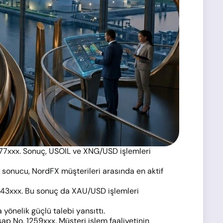
777xxx. Sonuç, USOIL ve XNG/USD işlemleri
m sonucu, NordFX müşterileri arasında en aktif
1843xxx. Bu sonuç da XAU/USD işlemleri
 yönelik güçlü talebi yansıttı.
ap No. 1259xxx. Müşteri işlem faaliyetinin