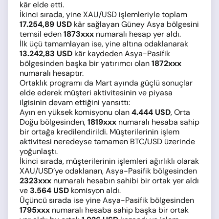
kâr elde etti.
İkinci sırada, yine XAU/USD işlemleriyle toplam
17.254,89 USD
kâr sağlayan Güney Asya bölgesini
temsil eden
1873xxx
numaralı hesap yer aldı.
İlk üçü tamamlayan ise, yine altına odaklanarak
13.242,83 USD
kâr kaydeden Asya-Pasifik
bölgesinden başka bir yatırımcı olan
1872xxx
numaralı hesaptır.
Ortaklık programı da Mart ayında güçlü sonuçlar
elde ederek müşteri aktivitesinin ve piyasa
ilgisinin devam ettiğini yansıttı:
Ayın en yüksek komisyonu olan
4.444 USD
, Orta
Doğu bölgesinden,
1819xxx
numaralı hesaba sahip
bir ortağa kredilendirildi. Müşterilerinin işlem
aktivitesi neredeyse tamamen BTC/USD üzerinde
yoğunlaştı.
İkinci sırada, müşterilerinin işlemleri ağırlıklı olarak
XAU/USD’ye odaklanan, Asya-Pasifik bölgesinden
2323xxx
numaralı hesabın sahibi bir ortak yer aldı
ve
3.564 USD
komisyon aldı.
Üçüncü sırada ise yine Asya-Pasifik bölgesinden
1795xxx
numaralı hesaba sahip başka bir ortak