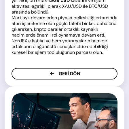
yer aldı; bu ortak
1.926 USD
kazandı ve işlem
aktivitesi ağırlıklı olarak XAU/USD ile BTC/USD
arasında bölündü.
Mart ayı, devam eden piyasa belirsizliği ortamında
altın işlemlerine olan güçlü talebi bir kez daha öne
çıkarırken, kripto paralar ortaklık kaynaklı
hacimlerde önemli rol oynamaya devam etti.
NordFX’e katılın ve hem yatırımcıların hem de
ortakların olağanüstü sonuçlar elde edebildiği
küresel bir işlem topluluğunun parçası olun.
GERI DÖN