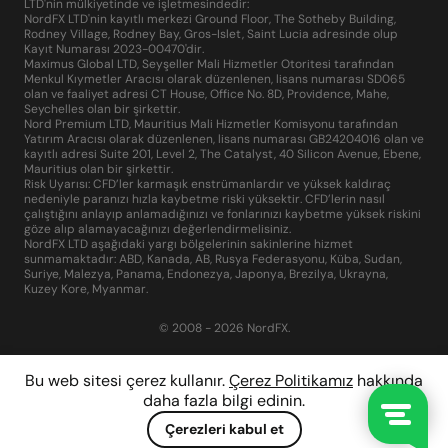
LTD'nin mülkiyetinde ve işletmesindedir:
NordFX LTD'nin kayıtlı merkezi Ground Floor, The Sotheby Building,
Rodney Village, Rodney Bay, Gros-Islet, Saint Lucia adresinde olup
Kayıt Numarası 2023-00470'dir.
Maximus Global LTD, Seyşeller Mali Hizmetler Otoritesi tarafından
Menkul Kıymetler Aracısı olarak düzenlenen, lisans numarası SD065
olan ve faaliyet adresi CT House, Office No. 8D, Providence, Mahe,
Seychelles olan bir şirkettir.
Nord Premium LTD, Mauritius Mali Hizmetler Komisyonu tarafından
Yatırım Aracısı olarak düzenlenen, lisans numarası GB24204016 olan ve
kayıtlı adresi Suite 201, Level 2, The Catalyst, 40 Silicon Avenue, Ebene,
Mauritius olan bir şirkettir.
Risk Uyarısı: CFD’ler karmaşık enstrümanlardır ve yüksek kaldıraç
nedeniyle paranızı hızla kaybetme riski yüksektir. CFD’lerin nasıl
çalıştığını anlayıp anlamadığınızı ve fonlarınızı kaybetme yüksek riskini
göze alıp alamayacağınızı değerlendirmelisiniz.
NordFX LTD aşağıdaki yargı bölgelerinin sakinlerine hizmet
sunmamaktadır: ABD, Kanada, AB, Rusya Federasyonu, Küba, Sudan,
Suriye, Malezya, Panama, Endonezya, Japonya, Brezilya, Ukrayna,
Kuzey Kore, Myanmar.
© 2008 - 2026 NordFX.
Bu web sitesi çerez kullanır.
Çerez Politikamız
hakkında
daha fazla bilgi edinin.
Çerezleri kabul et