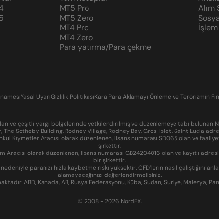
4
MT5 Pro
Alım 
5
MT5 Zero
Sosya
MT4 Pro
İşlem
MT4 Zero
Para yatırma/Para çekme
tnamesi
Yasal Uyarı
Gizlilik Politikası
Kara Para Aklamayı Önleme ve Terörizmin Fin
n ve çeşitli yargı bölgelerinde yetkilendirilmiş ve düzenlemeye tabi bulunan N
r, The Sotheby Building, Rodney Village, Rodney Bay, Gros-Islet, Saint Lucia ad
kul Kıymetler Aracısı olarak düzenlenen, lisans numarası SD065 olan ve faaliyet
şirkettir.
 Aracısı olarak düzenlenen, lisans numarası GB24204016 olan ve kayıtlı adresi Su
bir şirkettir.
edeniyle paranızı hızla kaybetme riski yüksektir. CFD’lerin nasıl çalıştığını anl
alamayacağınızı değerlendirmelisiniz.
maktadır: ABD, Kanada, AB, Rusya Federasyonu, Küba, Sudan, Suriye, Malezya, Pa
© 2008 - 2026 NordFX.