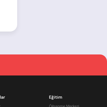
lar
Eğitim
z
Öğrenme Merkezi