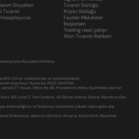
Satım Sinyalleri
Ticaret Sözlüğü
l Ticaret
Kripto Sözlüğü
 Hesaplayıcısı
Faydalı Makaleler
Başlarken
Trading nasıl çalışır
Altın Ticareti Rehberi
ansmanıyla Mücadele Politikası
ordFX LTD'nin mülkiyetinde ve işletmesindedir:
resinde olup Kayıt Numarası 2023-00470'dir.
 adresi CT House, Office No. 8D, Providence, Mahe, Seychelles olan bir
ite 201, Level 2, The Catalyst, 40 Silicon Avenue, Ebene, Mauritius olan
ayıp anlamadığınızı ve fonlarınızı kaybetme yüksek riskini göze alıp
nama, Endonezya, Japonya, Brezilya, Ukrayna, Kuzey Kore, Myanmar.