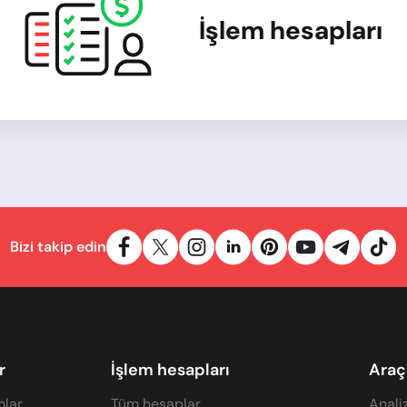
İşlem hesapları
Bizi takip edin
r
İşlem hesapları
Araç
mlar
Tüm hesaplar
Anali