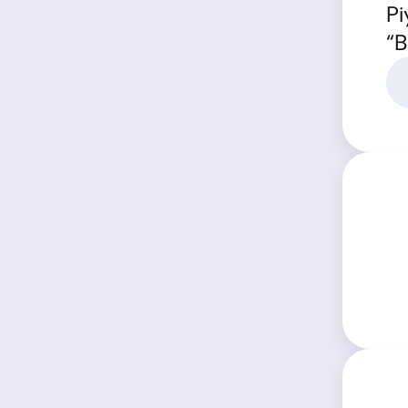
Pi
“B