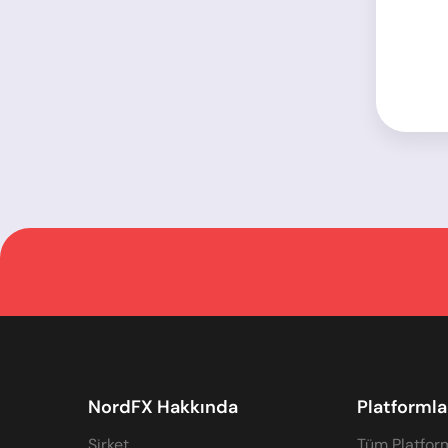
NordFX Hakkında
Platformla
Şirket
Tüm Platfor