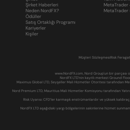
Şirket Haberleri
MetaTrader 
Neden NordFX?
MetaTrader 
Ödüller
Satış Ortaklığı Programı
Kariyerler
Kişiler
Müşteri Sözleşmesi
Risk Feraga
www.NordFX.com, Nord Group'un bir parçası ola
NordFX LTD'nin kayıtlı merkezi Ground Floo
Maximus Global LTD, Seyşeller Mali Hizmetler Otoritesi tarafından Men
Nord Premium LTD, Mauritius Mali Hizmetler Komisyonu tarafından Yatırım
Risk Uyarısı: CFD’ler karmaşık enstrümanlardır ve yüksek kaldıraç n
NordFX LTD aşağıdaki yargı bölgelerinin sakinlerine hizmet sunma