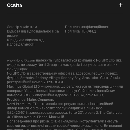
Освіта
Договір з клієнтом
Політика конфіденційності
Відмова від відповідальності за
Політика ПВК/ФТД
ризики
Юридична відмова від
відповідальності
www.NordFX.com належить і управляється компанією NordFX LTD, яка
входить до складу Nord Group та має дозвіл і регулюється в різних
юрисдикціях:
NordFX LTD зі зареєстрованим офісом за адресою: перший поверх,
будівля Sotheby, Rodney Village, Rodney Bay, Gros-Islet, Сент-Люсія,
реєстраційний номер 2023-00470.
Maximus Global LTD — компанія, що регулюється як торговець цінними
паперами Управлінням фінансових послуг Сейшел з ліцензійним
номером SD065, операційна адреса: CT House, офіс № 8D,
Providence, Mahe, Сейшели.
Nord Premium LTD — компанія, що регулюється як інвестиційний
дилер Комісією з фінансових послуг Маврикію з ліцензією
GB24204016, зареєстрована адреса: Suite 201, рівень 2, The Catalyst,
40 Silicon Avenue, Ebene, Маврикій.
Попередження про ризик: CFD є складними інструментами і несуть
високий ризик швидкої втрати грошей через високе плече. Ви повинні
розглянути, чи розумієте ви, як працюють CFD, і чи можете ви