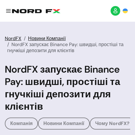
NordFX
Новини Компанії
NordFX запускає Binance Pay: швидші, простіші та
гнучкіші депозити для клієнтів
NordFX запускає Binance
Pay: швидші, простіші та
гнучкіші депозити для
клієнтів
Компанія
Новини Компанії
Чому NordFX?