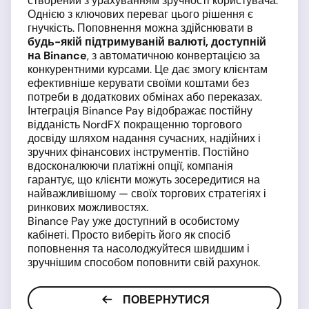
створений з урахуванням зручності користувача.
Однією з ключових переваг цього рішення є
гнучкість. Поповнення можна здійснювати в
будь-якій підтримуваній валюті, доступній
на Binance
, з автоматичною конвертацією за
конкурентними курсами. Це дає змогу клієнтам
ефективніше керувати своїми коштами без
потреби в додаткових обмінах або переказах.
Інтеграція Binance Pay відображає постійну
відданість NordFX покращенню торгового
досвіду шляхом надання сучасних, надійних і
зручних фінансових інструментів. Постійно
вдосконалюючи платіжні опції, компанія
гарантує, що клієнти можуть зосередитися на
найважливішому — своїх торгових стратегіях і
ринкових можливостях.
Binance Pay уже доступний в особистому
кабінеті. Просто виберіть його як спосіб
поповнення та насолоджуйтеся швидшим і
зручнішим способом поповнити свій рахунок.
ПОВЕРНУТИСЯ