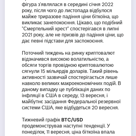
фігура з'являлася в середині січня 2022
року, після чого до листопада відбулося
майже триразове падіння ціни біткоїна, що
викликає занепокоєння. Цікаво, що подібний
"Смертельний хрест" спостерігався в липні
2021 року, але не призвів до падіння ціни, що
дає певні підстави для заспокоєння.
Поточний тиждень на ринку криптовалют
відзначився високою волатильністю, а
обсяги торгів провідною криптовалютою
сягнули 15 мільярдів доларів. Такий рівень
активності зазвичай спостерігається лише
навколо великих макроекономічних подій. В
даному випадку це публікація даних по
інфляції в США в середу, 13 вересня, і
майбутнє засідання Федеральної резервної
системи США, яке відбудеться 20 вересня.
Тижневий графік
BTC
/USD
продемонстрував наступні тенденції. У
понеділок, 11 вересня, ціна біткоїна впала