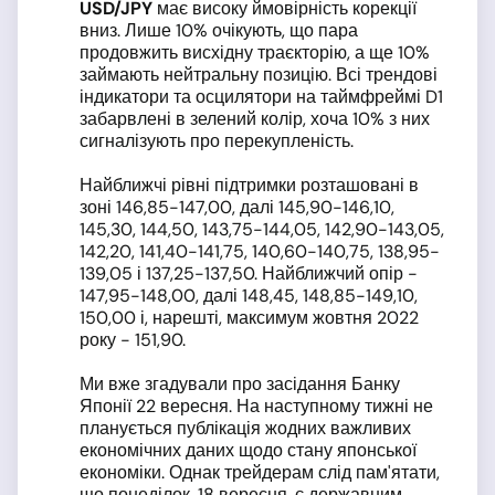
USD
/JPY
має високу ймовірність корекції
вниз. Лише 10% очікують, що пара
продовжить висхідну траєкторію, а ще 10%
займають нейтральну позицію. Всі трендові
індикатори та осцилятори на таймфреймі D1
забарвлені в зелений колір, хоча 10% з них
сигналізують про перекупленість.
Найближчі рівні підтримки розташовані в
зоні 146,85-147,00, далі 145,90-146,10,
145,30, 144,50, 143,75-144,05, 142,90-143,05,
142,20, 141,40-141,75, 140,60-140,75, 138,95-
139,05 і 137,25-137,50. Найближчий опір -
147,95-148,00, далі 148,45, 148,85-149,10,
150,00 і, нарешті, максимум жовтня 2022
року - 151,90.
Ми вже згадували про засідання Банку
Японії 22 вересня. На наступному тижні не
планується публікація жодних важливих
економічних даних щодо стану японської
економіки. Однак трейдерам слід пам'ятати,
що понеділок, 18 вересня, є державним