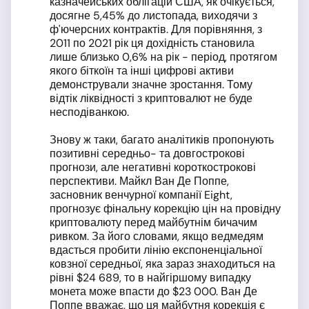
казначейських облігацій США, як очікується,
досягне 5,45% до листопада, виходячи з
ф'ючерсних контрактів. Для порівняння, з
2011 по 2021 рік ця дохідність становила
лише близько 0,6% на рік - період, протягом
якого біткоїн та інші цифрові активи
демонстрували значне зростання. Тому
відтік ліквідності з криптовалют не буде
несподіванкою.
Знову ж таки, багато аналітиків пропонують
позитивні середньо- та довгострокові
прогнози, але негативні короткострокові
перспективи. Майкл Ван Де Поппе,
засновник венчурної компанії Eight,
прогнозує фінальну корекцію цін на провідну
криптовалюту перед майбутнім бичачим
ривком. За його словами, якщо ведмедям
вдасться пробити лінію експоненціальної
ковзної середньої, яка зараз знаходиться на
рівні $24 689, то в найгіршому випадку
монета може впасти до $23 000. Ван Де
Поппе вважає, що ця майбутня корекція є