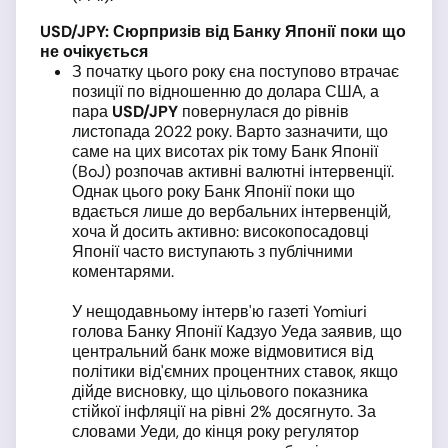
USD
/JPY
: Сюрпризів від Банку Японії поки що
не очікується
З початку цього року єна поступово втрачає
позиції по відношенню до долара США, а
пара
USD
/JPY
повернулася до рівнів
листопада 2022 року. Варто зазначити, що
саме на цих висотах рік тому Банк Японії
(BoJ) розпочав активні валютні інтервенції.
Однак цього року Банк Японії поки що
вдається лише до вербальних інтервенцій,
хоча й досить активно: високопосадовці
Японії часто виступають з публічними
коментарями.
У нещодавньому інтерв'ю газеті Yomiuri
голова Банку Японії Кадзуо Уеда заявив, що
центральний банк може відмовитися від
політики від'ємних процентних ставок, якщо
дійде висновку, що цільового показника
стійкої інфляції на рівні 2% досягнуто. За
словами Уеди, до кінця року регулятор