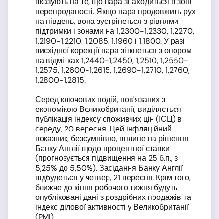
вказують на те, що пара знаходиться в зоні
перепроданості. Якщо пара продовжить рух
на південь, вона зустрінеться з рівнями
підтримки і зонами на 1,2300-1,2330, 1,2270,
1,2190-1,2210, 1,2085, 1,1960 і 1,1800. У разі
висхідної корекції пара зіткнеться з опором
на відмітках 1,2440-1,2450, 1,2510, 1,2550-
1,2575, 1,2600-1,2615, 1,2690-1,2710, 1,2760,
1,2800-1,2815.
Серед ключових подій, пов'язаних з
економікою Великобританії, виділяється
публікація індексу споживчих цін (ІСЦ) в
середу, 20 вересня. Цей інфляційний
показник, безсумнівно, вплине на рішення
Банку Англії щодо процентної ставки
(прогнозується підвищення на 25 б.п., з
5,25% до 5,50%). Засідання Банку Англії
відбудеться у четвер, 21 вересня. Крім того,
ближче до кінця робочого тижня будуть
опубліковані дані з роздрібних продажів та
індекс ділової активності у Великобританії
(PMI).