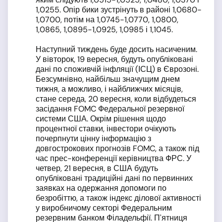
1,0255. Опір бики зустрінуть в районі 1,0680-
1,0700, потім на 1,0745-1,0770, 1,0800,
1,0865, 1,0895-1,0925, 1,0985 і 1,1045.
Наступний тиждень буде досить насиченим.
У вівторок, 19 вересня, будуть опубліковані
дані по споживчій інфляції (ІСЦ) в Єврозоні.
Безсумнівно, найбільш значущим днем
тижня, а можливо, і найближчих місяців,
стане середа, 20 вересня, коли відбудеться
засідання FOMC Федеральної резервної
системи США. Окрім рішення щодо
процентної ставки, інвестори очікують
почерпнути цінну інформацію з
довгострокових прогнозів FOMC, а також під
час прес-конференції керівництва ФРС. У
четвер, 21 вересня, в США будуть
опубліковані традиційні дані по первинних
заявках на одержання допомоги по
безробіттю, а також індекс ділової активності
у виробничому секторі Федеральним
резервним банком Філадельфії. П'ятниця