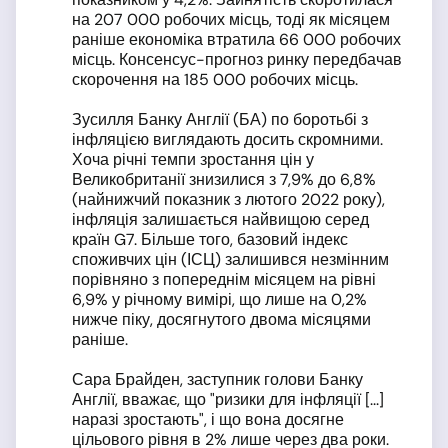
на 207 000 робочих місць, тоді як місяцем
раніше економіка втратила 66 000 робочих
місць. Консенсус-прогноз ринку передбачав
скорочення на 185 000 робочих місць.
Зусилля Банку Англії (БА) по боротьбі з
інфляцією виглядають досить скромними.
Хоча річні темпи зростання цін у
Великобританії знизилися з 7,9% до 6,8%
(найнижчий показник з лютого 2022 року),
інфляція залишається найвищою серед
країн G7. Більше того, базовий індекс
споживчих цін (ІСЦ) залишився незмінним
порівняно з попереднім місяцем на рівні
6,9% у річному вимірі, що лише на 0,2%
нижче піку, досягнутого двома місяцями
раніше.
Сара Брайден, заступник голови Банку
Англії, вважає, що "ризики для інфляції [...]
наразі зростають", і що вона досягне
цільового рівня в 2% лише через два роки.