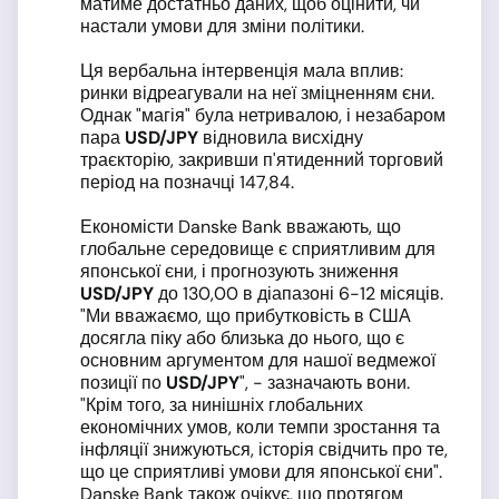
матиме достатньо даних, щоб оцінити, чи
настали умови для зміни політики.
Ця вербальна інтервенція мала вплив:
ринки відреагували на неї зміцненням єни.
Однак "магія" була нетривалою, і незабаром
пара
USD
/JPY
відновила висхідну
траєкторію, закривши п'ятиденний торговий
період на позначці 147,84.
Економісти Danske Bank вважають, що
глобальне середовище є сприятливим для
японської єни, і прогнозують зниження
USD
/JPY
до 130,00 в діапазоні 6-12 місяців.
"Ми вважаємо, що прибутковість в США
досягла піку або близька до нього, що є
основним аргументом для нашої ведмежої
позиції по
USD
/JPY
", - зазначають вони.
"Крім того, за нинішніх глобальних
економічних умов, коли темпи зростання та
інфляції знижуються, історія свідчить про те,
що це сприятливі умови для японської єни".
Danske Bank також очікує, що протягом