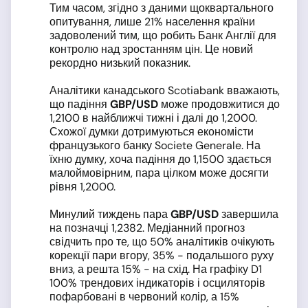
Тим часом, згідно з даними щоквартального
опитування, лише 21% населення країни
задоволений тим, що робить Банк Англії для
контролю над зростанням цін. Це новий
рекордно низький показник.
Аналітики канадського Scotiabank вважають,
що падіння
GBP
/USD
може продовжитися до
1,2100 в найближчі тижні і далі до 1,2000.
Схожої думки дотримуються економісти
французького банку Societe Generale. На
їхню думку, хоча падіння до 1,1500 здається
малоймовірним, пара цілком може досягти
рівня 1,2000.
Минулий тиждень пара
GBP
/USD
завершила
на позначці 1,2382. Медіанний прогноз
свідчить про те, що 50% аналітиків очікують
корекції пари вгору, 35% - подальшого руху
вниз, а решта 15% - на схід. На графіку D1
100% трендових індикаторів і осциляторів
пофарбовані в червоний колір, а 15%