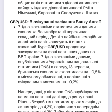
обіцяє потік статистики з ділової активності:
вийдуть індекси ділової активності PMI в
Німеччині, Єврозоні та Сполучених Штатах.
GBP
/USD
: В очікуванні засідання Банку Англії
Згідно з останніми статистичними даними,
економіка Великобританії переживає
складний період. Деякі з найбільш емоційних
аналітиків навіть описують її стан як
жахливий. Курс
GBP
/USD
продовжує
знижуватися на фоні невтішних даних по
ВВП країни. Згідно з останніми даними,
опублікованими Управлінням національної
статистики (ONS) в середу, 13 вересня,
британська економіка скоротилася на -0,5%
в місячному обчисленні, в порівнянні з
очікуваним зниженням на -0,2%.
Напередодні, у вівторок, ONS опублікувало
не менш невтішні дані щодо ринку праці.
Рівень безробіття протягом трьох місяців до
липня зріс до 4,3%, порівняно з попереднім
показником у 4,2%. Зайнятість скоротилася