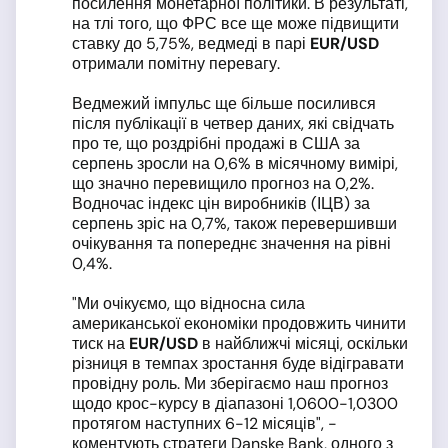
посилення монетарної політики. В результаті,
на тлі того, що ФРС все ще може підвищити
ставку до 5,75%, ведмеді в парі
EUR
/USD
отримали помітну перевагу.
Ведмежий імпульс ще більше посилився
після публікації в четвер даних, які свідчать
про те, що роздрібні продажі в США за
серпень зросли на 0,6% в місячному вимірі,
що значно перевищило прогноз на 0,2%.
Водночас індекс цін виробників (ІЦВ) за
серпень зріс на 0,7%, також перевершивши
очікування та попереднє значення на рівні
0,4%.
"Ми очікуємо, що відносна сила
американської економіки продовжить чинити
тиск на
EUR
/USD
в найближчі місяці, оскільки
різниця в темпах зростання буде відігравати
провідну роль. Ми зберігаємо наш прогноз
щодо крос-курсу в діапазоні 1,0600-1,0300
протягом наступних 6-12 місяців", -
коментують стратеги Danske Bank, одного з