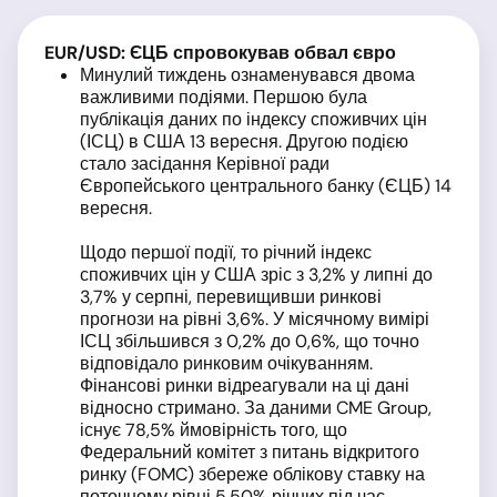
EUR
/USD
: ЄЦБ спровокував обвал євро
Минулий тиждень ознаменувався двома
важливими подіями. Першою була
публікація даних по індексу споживчих цін
(ІСЦ) в США 13 вересня. Другою подією
стало засідання Керівної ради
Європейського центрального банку (ЄЦБ) 14
вересня.
Щодо першої події, то річний індекс
споживчих цін у США зріс з 3,2% у липні до
3,7% у серпні, перевищивши ринкові
прогнози на рівні 3,6%. У місячному вимірі
ІСЦ збільшився з 0,2% до 0,6%, що точно
відповідало ринковим очікуванням.
Фінансові ринки відреагували на ці дані
відносно стримано. За даними CME Group,
існує 78,5% ймовірність того, що
Федеральний комітет з питань відкритого
ринку (FOMC) збереже облікову ставку на
поточному рівні 5,50% річних під час