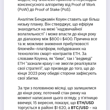
консенсусного алгоритму від Proof of Work
(PoW) до Proof of Stake (PoS).
Аналітик Бенджамін Коуен ставить ще більш
низьку планку. Він стверджує, що ефіріум
знаходиться на межі "надзвичайної
волатильності" і може впасти до кінця року
до діапазону між $800 і $400. Причина все
та ж: можливе зниження прибутковості
блокчейн-платформ, побудованих на
технологіях смарт-контрактів ETH. За
словами Коуена, як "бики", так і "ведмеді"
ETH "зазнали краху і не змогли реалізувати
свої стратегії", що призведе до того, що до
кінця 2023 року обидві сторони зафіксують
свої збитки.
За три з половиною місяці, що залишилися
до кінця року, поточний стан ринку на
момент написання цього огляду, у п'ятницю
ввечері, 15 вересня, показує, що
ETH
/USD
торгується в районі $1 620, а
BTC
/USD
- на