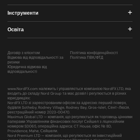
Інструменти
Освіта
Договір з клієнтом
Політика конфіденційності
Відмова від відповідальності за
Політика ПВК/ФТД
ризики
Юридична відмова від
відповідальності
www.NordFX.com належить і управляється компанією NordFX LTD, яка
входить до складу Nord Group та має дозвіл і регулюється в різних
юрисдикціях:
NordFX LTD зі зареєстрованим офісом за адресою: перший поверх,
будівля Sotheby, Rodney Village, Rodney Bay, Gros-Islet, Сент-Люсія,
реєстраційний номер 2023-00470.
Maximus Global LTD — компанія, що регулюється як торговець цінними
паперами Управлінням фінансових послуг Сейшел з ліцензійним
номером SD065, операційна адреса: CT House, офіс № 8D,
Providence, Mahe, Сейшели.
Nord Premium LTD — компанія, що регулюється як інвестиційний