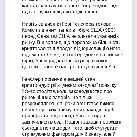
капіталізації актив просто "переходив" від
однієї групи спекулянтів до іншої.
Навіть свідчення Гері Генслера, голови
Комісії з цінних паперів і бірж США (SEC),
перед Сенатом США не злякали учасників
ринку. Він заявив, що переважна більшість
криптовалют підпадає під юрисдикцію його
відомства. Отже, всі посередники на ринку -
біржі, брокери, дилери та розрахункові
центри - зобов'язані реєструватися в SEC.
Генслер порівняв нинішній стан
криптоіндустрії з "диким заходом" початку
20-го століття, коли законодавство про
ринок цінних паперів ще тільки
розроблялося. У ті роки агентство вжило
низку жорстких примусових заходів, щоб
приборкати індустрію, і багато справ
закінчилися в суді. Подібні заходи необхідні і
сьогодні, не лише для того, щоб слугувати
стримуючим фактором для бізнесу, але й