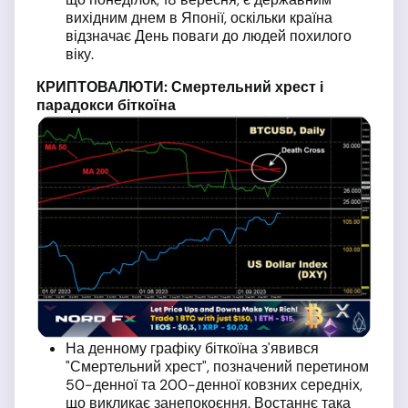
вихідним днем в Японії, оскільки країна
відзначає День поваги до людей похилого
віку.
КРИПТОВАЛЮТИ: Смертельний хрест і
парадокси біткоїна
На денному графіку біткоїна з'явився
"Смертельний хрест", позначений перетином
50-денної та 200-денної ковзних середніх,
що викликає занепокоєння. Востаннє така