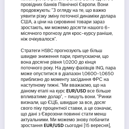
провідних банків Північної Європи. Вони
продовжують: "З огляду на те, що важко
уявити різку зміну поточної динаміки долара
США, а ціни на сировинні товари зараз
зростають, ми можемо досягти нашого 6-
місячного прогнозу для крос-курсу раніше,
ніж очікувалося".
Стратеги HSBC прогнозують ще більш
швидке зниження пари, припускаючи, що
вона досягне рівня 1,0200 до кінця
поточного року. На думку фахівців ING, пара
може опуститися в діапазон 1,0600-1,0650
приблизно до моменту засідання ФРС на
наступному тижні. "Ми вважаємо, що на
даному етапі на курс
EUR
/USD
все більше
впливатиме долар", - пишуть вони. "Ринки
визнали, що ЄЦБ, швидше за все, досяг
свого піку процентної ставки, а це означає,
що дані з Єврозони повинні стати менш
актуальними. Ми можемо знову побачити
зростання
EUR
/USD
сьогодні [15 вересня],