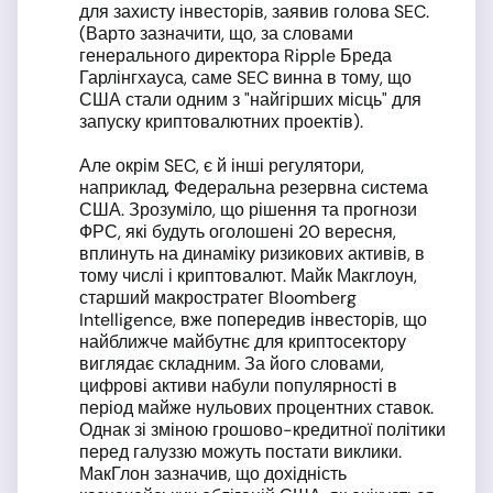
для захисту інвесторів, заявив голова SEC.
(Варто зазначити, що, за словами
генерального директора Ripple Бреда
Гарлінгхауса, саме SEC винна в тому, що
США стали одним з "найгірших місць" для
запуску криптовалютних проектів).
Але окрім SEC, є й інші регулятори,
наприклад, Федеральна резервна система
США. Зрозуміло, що рішення та прогнози
ФРС, які будуть оголошені 20 вересня,
вплинуть на динаміку ризикових активів, в
тому числі і криптовалют. Майк Макглоун,
старший макростратег Bloomberg
Intelligence, вже попередив інвесторів, що
найближче майбутнє для криптосектору
виглядає складним. За його словами,
цифрові активи набули популярності в
період майже нульових процентних ставок.
Однак зі зміною грошово-кредитної політики
перед галуззю можуть постати виклики.
МакГлон зазначив, що дохідність