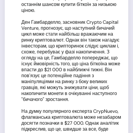
останнім шансом купити біткоїн за низькою
ціною.
Ден Гамбарделло, засновник Crypto Capital
Venture, прогнозує, що наступний бичачий
цикл може стати найбільш вражаючим на
ринку криптовалют. Однак він також нагадує
інвесторам, що крипторинок слідує циклам і,
схоже, перебуває у фазі накопичення. З
огляду на це, Гамбарделло попереджає, що
існує ймовірність того, що ціна біткоїна може
впасти до $21 000 в найближчі тижні. Він
пов'язує це потенційне падіння з
маніпуляціями на ринку з боку великих
гравців, які можуть знижувати ціни, щоб
накопичити монети в очікуванні наступного
"бичачого" зростання.
На думку популярного експерта CrypNuevo,
флагманська криптовалюта може незабаром
досягти позначки в $27 000. Однак аналітик
підкреслив, що це, швидше за все, буде