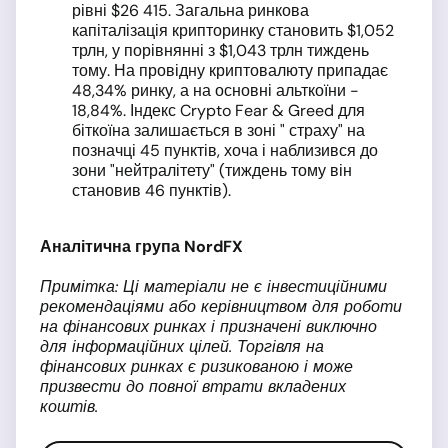
рівні $26 415. Загальна ринкова
капіталізація крипторинку становить $1,052
трлн, у порівнянні з $1,043 трлн тиждень
тому. На провідну криптовалюту припадає
48,34% ринку, а на основні альткоїни -
18,84%. Індекс Crypto Fear & Greed для
біткоїна залишається в зоні " страху" на
позначці 45 пунктів, хоча і наблизився до
зони "нейтралітету" (тиждень тому він
становив 46 пунктів).
Аналітична група NordFX
Примітка: Ці матеріали не є інвестиційними
рекомендаціями або керівництвом для роботи
на фінансових ринках і призначені виключно
для інформаційних цілей. Торгівля на
фінансових ринках є ризикованою і може
призвести до повної втрати вкладених
коштів.