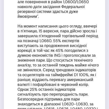
але повернення в район 1,0600/1,0650
навколо дати засідання Федеральної
резервної системи здається дуже
ймовірним".
На момент написання цього огляду, ввечері
в п'ятницю, 15 вересня, пара дійсно зросла і
завершила п'ятиденний торгівельний період
на позначці 1,0660. 55% експертів
виступають за продовження висхідної
корекції, в той час як 45% погодилися з
думкою економістів ING і проголосували за
зниження пари. Що стосується технічного
аналізу, то за останній тиждень майже нічого
не змінилося. Серед трендових індикаторів
та осциляторів на таймфреймі D1 100%, як і
раніше, віддають перевагу американській
валюті і пофарбовані в червоний колір.
Однак 25% останніх індикаторів
сигналізують про перепроданість пари.
Безпосередня підтримка для пари
знаходиться в діапазоні 1,0620-1,0630, за
яким слідують 1,0515-1,0525, 1,0480, 1,0370 і