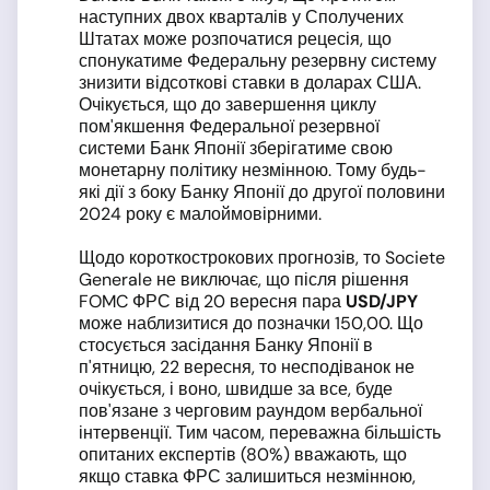
наступних двох кварталів у Сполучених
Штатах може розпочатися рецесія, що
спонукатиме Федеральну резервну систему
знизити відсоткові ставки в доларах США.
Очікується, що до завершення циклу
пом'якшення Федеральної резервної
системи Банк Японії зберігатиме свою
монетарну політику незмінною. Тому будь-
які дії з боку Банку Японії до другої половини
2024 року є малоймовірними.
Щодо короткострокових прогнозів, то Societe
Generale не виключає, що після рішення
FOMC ФРС від 20 вересня пара
USD
/JPY
може наблизитися до позначки 150,00. Що
стосується засідання Банку Японії в
п'ятницю, 22 вересня, то несподіванок не
очікується, і воно, швидше за все, буде
пов'язане з черговим раундом вербальної
інтервенції. Тим часом, переважна більшість
опитаних експертів (80%) вважають, що
якщо ставка ФРС залишиться незмінною,