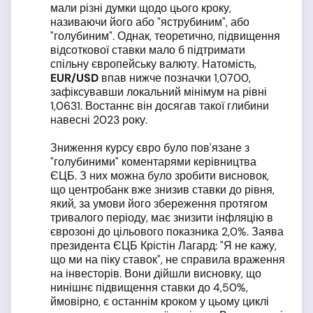
мали різні думки щодо цього кроку,
називаючи його або "яструбиним", або
"голубиним". Однак, теоретично, підвищення
відсоткової ставки мало б підтримати
спільну європейську валюту. Натомість,
EUR
/USD
впав нижче позначки 1,0700,
зафіксувавши локальний мінімум на рівні
1,0631. Востаннє він досягав такої глибини
навесні 2023 року.
Зниження курсу євро було пов'язане з
"голубиними" коментарями керівництва
ЄЦБ. З них можна було зробити висновок,
що центробанк вже знизив ставки до рівня,
який, за умови його збереження протягом
тривалого періоду, має знизити інфляцію в
єврозоні до цільового показника 2,0%. Заява
президента ЄЦБ Крістін Лагард: "Я не кажу,
що ми на піку ставок", не справила враження
на інвесторів. Вони дійшли висновку, що
нинішнє підвищення ставки до 4,50%,
ймовірно, є останнім кроком у цьому циклі