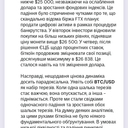
нижче $25 000, незважаючи на ослаблення
долара та зростання фондових індексів. Це
падіння було спричинене чутками про те, що
скандально відома біржа FTX планує
продати цифрові активи в рамках процедури
банкрутства. У вівторок інвестори відновили
покупки на більш низьких рівнях, піднявши
ціну монети вище $26 500. У четвер, після
рішення ЄЦБ щодо процентних ставок,
біткоїн продовжив зміцнювати свої позиції,
досягнувши максимуму в $26 838. Це
сталося навіть на тлі зміцнення долара.
Насправді, нещодавня цінова динаміка
досить парадоксальна. Уявіть собі
BTC
/USD
як набір терезів. Коли одна шалька терезів
стає важчою, вона опускається, а інша -
піднімається. Проте ми стали свідками
одночасного падіння та зростання обох
шальок терезів. На думку деяких аналітиків,
за цими рухами біткоїна не було ніякого
фундаментального обґрунтування. В умовах
низької ліквідності та падіння ринкової