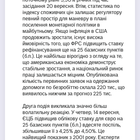
засідання 20 вересня. Втім, статистика по
індексу споживчих цін залишає регулятору
певний простір для маневру в плані
посилення монетарної політики в
майбутньому. Якщо інфляція в США
продовжить зростати, існує висока
ймовірність того, що ФРС підвищить ставку
рефінансування ще на 25 базисних пунктів
(б.п.). Це найбільш вірогідно з огляду на те,
що американська економіка демонструє
стабільне зростання, а національний ринок
праці залишається міцним. Опублікована
кількість первинних заявок на одержання
допомоги по безробіттю склала 220 тис., що
виявилось нижчим за прогноз 225 тис.
Друга подія викликала значно більш
волатильну реакцію. У четвер, 14 вересня,
ЄЦБ підвищив облікову ставку для євро на
25 базисних пунктів (б.п.) вдесяте поспіль,
збільшивши її з 4,25% до 4,50%. Це
найвищий показник з 2001 року. Експерти