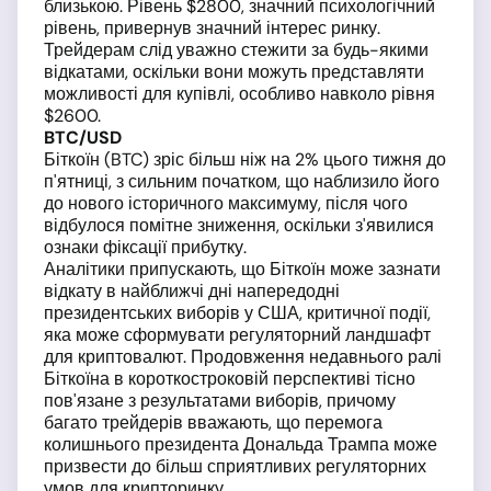
близькою. Рівень $2800, значний психологічний
рівень, привернув значний інтерес ринку.
Трейдерам слід уважно стежити за будь-якими
відкатами, оскільки вони можуть представляти
можливості для купівлі, особливо навколо рівня
$2600.
BTC/USD
Біткоїн (BTC) зріс більш ніж на 2% цього тижня до
п'ятниці, з сильним початком, що наблизило його
до нового історичного максимуму, після чого
відбулося помітне зниження, оскільки з'явилися
ознаки фіксації прибутку.
Аналітики припускають, що Біткоїн може зазнати
відкату в найближчі дні напередодні
президентських виборів у США, критичної події,
яка може сформувати регуляторний ландшафт
для криптовалют. Продовження недавнього ралі
Біткоїна в короткостроковій перспективі тісно
пов'язане з результатами виборів, причому
багато трейдерів вважають, що перемога
колишнього президента Дональда Трампа може
призвести до більш сприятливих регуляторних
умов для крипторинку.