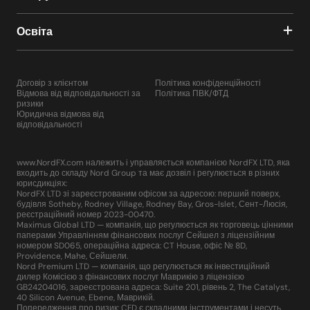
Освіта
Договір з клієнтом
Політика конфіденційності
Відмова від відповідальності за
Політика ПВК/ФТД
ризики
Юридична відмова від
відповідальності
www.NordFX.com належить і управляється компанією NordFX LTD, яка
входить до складу Nord Group та має дозвіл і регулюється в різних
юрисдикціях:
NordFX LTD зі зареєстрованим офісом за адресою: перший поверх,
будівля Sotheby, Rodney Village, Rodney Bay, Gros-Islet, Сент-Люсія,
реєстраційний номер 2023-00470.
Maximus Global LTD — компанія, що регулюється як торговець цінними
паперами Управлінням фінансових послуг Сейшел з ліцензійним
номером SD065, операційна адреса: CT House, офіс № 8D,
Providence, Mahe, Сейшели.
Nord Premium LTD — компанія, що регулюється як інвестиційний
дилер Комісією з фінансових послуг Маврикію з ліцензією
GB24204016, зареєстрована адреса: Suite 201, рівень 2, The Catalyst,
40 Silicon Avenue, Ebene, Маврикій.
Попередження про ризик: CFD є складними інструментами і несуть