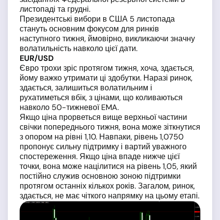
листопаді та грудні.
Президентські вибори в США 5 листопада
стануть основним фокусом для ринків
наступного тижня, ймовірно, викликаючи значну
волатильність навколо цієї дати.
EUR/USD
Євро трохи зріс протягом тижня, хоча, здається,
йому важко утримати ці здобутки. Наразі ринок,
здається, залишиться волатильним і
рухатиметься вбік, з цінами, що коливаються
навколо 50-тижневої EMA.
Якщо ціна прорветься вище верхньої частини
свічки попереднього тижня, вона може зіткнутися
з опором на рівні 1,10. Навпаки, рівень 1,0750
пропонує сильну підтримку і вартий уважного
спостереження. Якщо ціна впаде нижче цієї
точки, вона може націлитися на рівень 1,05, який
постійно служив основною зоною підтримки
протягом останніх кількох років. Загалом, ринок,
здається, не має чіткого напрямку на цьому етапі.