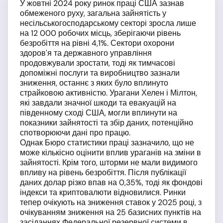
У жовтні 2024 року ринок праці США зазнав
обмеженого руху, загальна зайнятість у
несільськогосподарському секторі зросла лише
на 12 000 робочих місць, зберігаючи рівень
безробіття на рівні 4,1%. Сектори охорони
здоров'я та державного управління
продовжували зростати, тоді як тимчасові
допоміжні послуги та виробництво зазнали
зниження, останнє з яких було вплинуто
страйковою активністю. Урагани Хелен і Мілтон,
які завдали значної шкоди та евакуацій на
південному сході США, могли вплинути на
показники зайнятості та збір даних, потенційно
спотворюючи дані про працю.
Однак Бюро статистики праці зазначило, що не
може кількісно оцінити вплив ураганів на зміни в
зайнятості. Крім того, шторми не мали видимого
впливу на рівень безробіття. Після публікації
даних долар різко впав на 0,35%, тоді як фондові
індекси та криптовалюти відновилися. Ринки
тепер очікують на зниження ставок у 2025 році, з
очікуванням зниження на 25 базисних пунктів на
засіданнях Федеральної резервної системи в