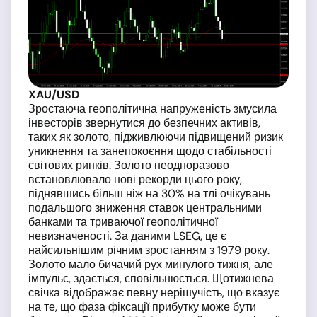
XAU/USD
Зростаюча геополітична напруженість змусила
інвесторів звернутися до безпечних активів,
таких як золото, підживлюючи підвищений ризик
уникнення та занепокоєння щодо стабільності
світових ринків. Золото неодноразово
встановлювало нові рекорди цього року,
піднявшись більш ніж на 30% на тлі очікувань
подальшого зниження ставок центральними
банками та триваючої геополітичної
невизначеності. За даними LSEG, це є
найсильнішим річним зростанням з 1979 року.
Золото мало бичачий рух минулого тижня, але
імпульс, здається, сповільнюється. Щотижнева
свічка відображає певну нерішучість, що вказує
на те, що фаза фіксації прибутку може бути