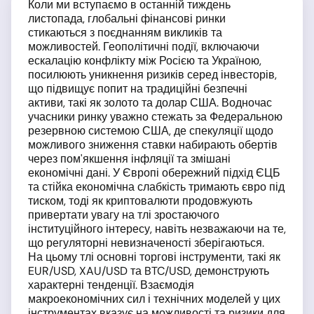
Коли ми вступаємо в останній тиждень
листопада, глобальні фінансові ринки
стикаються з поєднанням викликів та
можливостей. Геополітичні події, включаючи
ескалацію конфлікту між Росією та Україною,
посилюють уникнення ризиків серед інвесторів,
що підвищує попит на традиційні безпечні
активи, такі як золото та долар США. Водночас
учасники ринку уважно стежать за Федеральною
резервною системою США, де спекуляції щодо
можливого зниження ставки набирають обертів
через пом'якшення інфляції та змішані
економічні дані. У Європі обережний підхід ЄЦБ
та стійка економічна слабкість тримають євро під
тиском, тоді як криптовалюти продовжують
привертати увагу на тлі зростаючого
інституційного інтересу, навіть незважаючи на те,
що регуляторні невизначеності зберігаються.
На цьому тлі основні торгові інструменти, такі як
EUR/USD, XAU/USD та BTC/USD, демонструють
характерні тенденції. Взаємодія
макроекономічних сил і технічних моделей у цих
інструментах вказує на можливості та ризики для