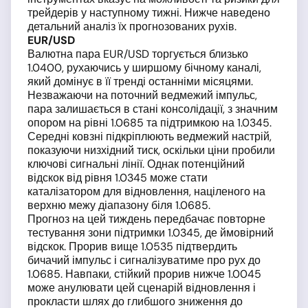
трейдерів у наступному тижні. Нижче наведено
детальний аналіз їх прогнозованих рухів.
EUR/USD
Валютна пара EUR/USD торгується близько
1.0400, рухаючись у ширшому бічному каналі,
який домінує в її тренді останніми місяцями.
Незважаючи на поточний ведмежий імпульс,
пара залишається в стані консолідації, з значним
опором на рівні 1.0685 та підтримкою на 1.0345.
Середні ковзні підкріплюють ведмежий настрій,
показуючи низхідний тиск, оскільки ціни пробили
ключові сигнальні лінії. Однак потенційний
відскок від рівня 1.0345 може стати
каталізатором для відновлення, націленого на
верхню межу діапазону біля 1.0685.
Прогноз на цей тиждень передбачає повторне
тестування зони підтримки 1.0345, де ймовірний
відскок. Прорив вище 1.0535 підтвердить
бичачий імпульс і сигналізуватиме про рух до
1.0685. Навпаки, стійкий прорив нижче 1.0045
може анулювати цей сценарій відновлення і
прокласти шлях до глибшого зниження до