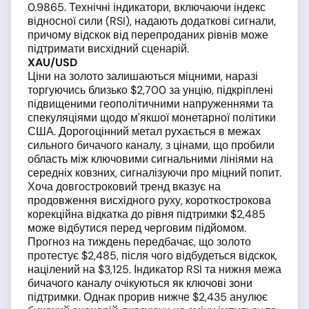
0.9865. Технічні індикатори, включаючи індекс
відносної сили (RSI), надають додаткові сигнали,
причому відскок від перепроданих рівнів може
підтримати висхідний сценарій.
XAU/USD
Ціни на золото залишаються міцними, наразі
торгуючись близько $2,700 за унцію, підкріплені
підвищеними геополітичними напруженнями та
спекуляціями щодо м'якшої монетарної політики
США. Дорогоцінний метал рухається в межах
сильного бичачого каналу, з цінами, що пробили
область між ключовими сигнальними лініями на
середніх ковзних, сигналізуючи про міцний попит.
Хоча довгостроковий тренд вказує на
продовження висхідного руху, короткострокова
корекційна відкатка до рівня підтримки $2,485
може відбутися перед черговим підйомом.
Прогноз на тиждень передбачає, що золото
протестує $2,485, після чого відбудеться відскок,
націлений на $3,125. Індикатор RSI та нижня межа
бичачого каналу очікуються як ключові зони
підтримки. Однак прорив нижче $2,435 анулює