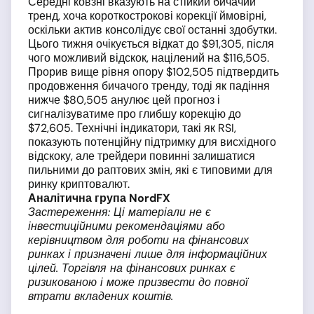
Середні ковзні вказують на стійкий бичачий
тренд, хоча короткострокові корекції ймовірні,
оскільки актив консолідує свої останні здобутки.
Цього тижня очікується відкат до $91,305, після
чого можливий відскок, націлений на $116,505.
Прорив вище рівня опору $102,505 підтвердить
продовження бичачого тренду, тоді як падіння
нижче $80,505 анулює цей прогноз і
сигналізуватиме про глибшу корекцію до
$72,605. Технічні індикатори, такі як RSI,
показують потенційну підтримку для висхідного
відскоку, але трейдери повинні залишатися
пильними до раптових змін, які є типовими для
ринку криптовалют.
Аналітична група NordFX
Застереження: Ці матеріали не є
інвестиційними рекомендаціями або
керівництвом для роботи на фінансових
ринках і призначені лише для інформаційних
цілей. Торгівля на фінансових ринках є
ризикованою і може призвести до повної
втрати вкладених коштів.