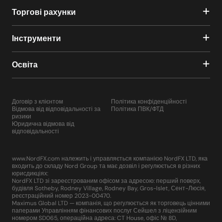
Торгові рахунки
Інструменти
Освіта
Договір з клієнтом
Політика конфіденційності
Відмова від відповідальності за
Політика ПВК/ФТД
ризики
Юридична відмова від
відповідальності
www.NordFX.com належить і управляється компанією NordFX LTD, яка
входить до складу Nord Group та має дозвіл і регулюється в різних
юрисдикціях:
NordFX LTD зі зареєстрованим офісом за адресою: перший поверх,
будівля Sotheby, Rodney Village, Rodney Bay, Gros-Islet, Сент-Люсія,
реєстраційний номер 2023-00470.
Maximus Global LTD — компанія, що регулюється як торговець цінними
паперами Управлінням фінансових послуг Сейшел з ліцензійним
номером SD065, операційна адреса: CT House, офіс № 8D,