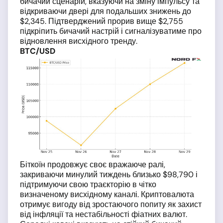
бичачий сценарій, вказуючи на зміну імпульсу та
відкриваючи двері для подальших знижень до
$2,345. Підтверджений прорив вище $2,755
підкріпить бичачий настрій і сигналізуватиме про
відновлення висхідного тренду.
BTC/USD
Біткоїн продовжує своє вражаюче ралі,
закриваючи минулий тиждень близько $98,790 і
підтримуючи свою траєкторію в чітко
визначеному висхідному каналі. Криптовалюта
отримує вигоду від зростаючого попиту як захист
від інфляції та нестабільності фіатних валют.