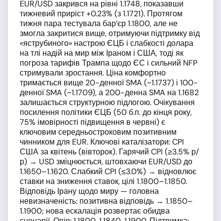
EUR/USD закрився на рівні 1.1748, показавши
тижневий приріст +0.23% (з 1.1721). Протягом
тижня пара тестувала бар’єр 1.1800, але не
змогла закритися вище, отримуючи підтримку від
«яструбиного» настрою ЄЦБ і слабкості долара
на тлі надій на мир між Іраном і США, тоді як
погроза тарифів Трампа щодо ЄС і сильний NFP
стримували зростання. Ціна комфортно
тримається вище 20-денної SMA (~1.1737) і 100-
денної SMA (~1.1709), а 200-денна SMA на 1.1682
залишається структурною підлогою. Очікування
посилення політики ЄЦБ (50 б.п. до кінця року,
75% імовірності підвищення в червні) є
ключовим середньостроковим позитивним
чинником для EUR. Ключові каталізатори: CPI
США за квітень (вівторок). Гарячий CPI (≥3.5% р/
р) → USD зміцнюється, штовхаючи EUR/USD до
1.1650–1.1620. Слабкий CPI (≤3.0%) → відновлює
ставки на зниження ставок, цілі 1.1800–1.1850.
Відповідь Ірану щодо миру — головна
невизначеність: позитивна відповідь → 1.1850–
1.1900; нова ескалація розвертає обидва
сценарії. Опір: 1.1800, 1.1840, 1.1900. Підтримка: