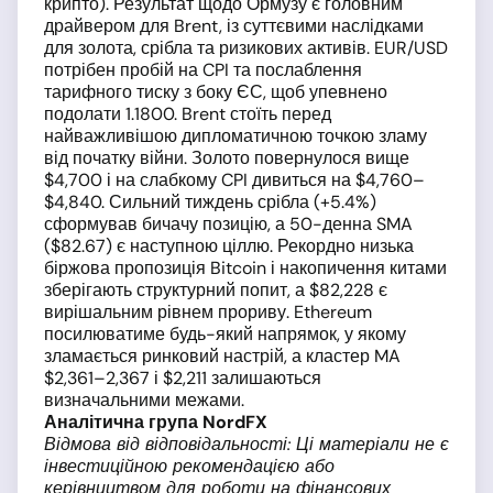
крипто). Результат щодо Ормузу є головним
драйвером для Brent, із суттєвими наслідками
для золота, срібла та ризикових активів. EUR/USD
потрібен пробій на CPI та послаблення
тарифного тиску з боку ЄС, щоб упевнено
подолати 1.1800. Brent стоїть перед
найважливішою дипломатичною точкою зламу
від початку війни. Золото повернулося вище
$4,700 і на слабкому CPI дивиться на $4,760–
$4,840. Сильний тиждень срібла (+5.4%)
сформував бичачу позицію, а 50-денна SMA
($82.67) є наступною ціллю. Рекордно низька
біржова пропозиція Bitcoin і накопичення китами
зберігають структурний попит, а $82,228 є
вирішальним рівнем прориву. Ethereum
посилюватиме будь-який напрямок, у якому
зламається ринковий настрій, а кластер MA
$2,361–2,367 і $2,211 залишаються
визначальними межами.
Аналітична група NordFX
Відмова від відповідальності: Ці матеріали не є
інвестиційною рекомендацією або
керівництвом для роботи на фінансових