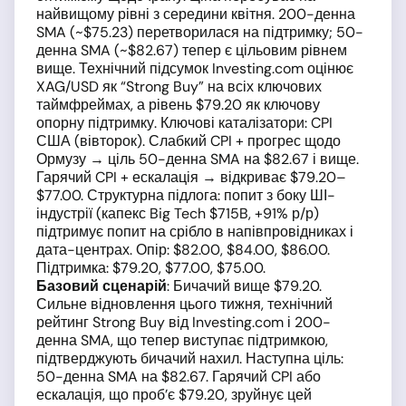
найвищому рівні з середини квітня. 200-денна
SMA (~$75.23) перетворилася на підтримку; 50-
денна SMA (~$82.67) тепер є цільовим рівнем
вище. Технічний підсумок Investing.com оцінює
XAG/USD як “Strong Buy” на всіх ключових
таймфреймах, а рівень $79.20 як ключову
опорну підтримку. Ключові каталізатори: CPI
США (вівторок). Слабкий CPI + прогрес щодо
Ормузу → ціль 50-денна SMA на $82.67 і вище.
Гарячий CPI + ескалація → відкриває $79.20–
$77.00. Структурна підлога: попит з боку ШІ-
індустрії (капекс Big Tech $715B, +91% р/р)
підтримує попит на срібло в напівпровідниках і
дата-центрах. Опір: $82.00, $84.00, $86.00.
Підтримка: $79.20, $77.00, $75.00.
Базовий сценарій
: Бичачий вище $79.20.
Сильне відновлення цього тижня, технічний
рейтинг Strong Buy від Investing.com і 200-
денна SMA, що тепер виступає підтримкою,
підтверджують бичачий нахил. Наступна ціль:
50-денна SMA на $82.67. Гарячий CPI або
ескалація, що проб’є $79.20, зруйнує цей