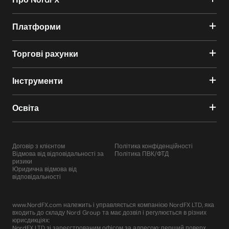
Платформи
Торгові рахунки
Інструменти
Освіта
Договір з клієнтом
Політика конфіденційності
Відмова від відповідальності за
Політика ПВК/ФТД
ризики
Юридична відмова від
відповідальності
www.NordFX.com належить і управляється компанією NordFX LTD, яка
входить до складу Nord Group та має дозвіл і регулюється в різних
юрисдикціях:
NordFX LTD зі зареєстрованим офісом за адресою: перший поверх,