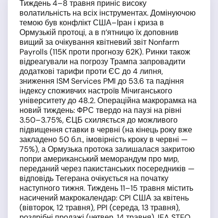
Тиждень 4–8 травня приніс високу
волатильність на всіх інструментах. Домінуючою
темою був конфлікт США–Іран і криза в
Ормузькій протоці, а в п’ятницю їх доповнив
вищий за очікування квітневий звіт Nonfarm
Payrolls (115K проти прогнозу 62K). Ринки також
відреагували на погрозу Трампа запровадити
додаткові тарифи проти ЄС до 4 липня,
зниження ISM Services PMI до 53.6 та падіння
індексу споживчих настроїв Мічиганського
університету до 48.2. Операційна макрорамка на
новий тиждень: ФРС твердо на паузі на рівні
3.50–3.75%, ЄЦБ схиляється до можливого
підвищення ставки в червні (на кінець року вже
закладено 50 б.п., імовірність кроку в червні —
75%), а Ормузька протока залишалася закритою
попри американський меморандум про мир,
переданий через пакистанських посередників —
відповідь Тегерана очікується на початку
наступного тижня. Тиждень 11–15 травня містить
насичений макрокалендар: CPI США за квітень
(вівторок, 12 травня), PPI (середа, 13 травня),
роздрібні продажі (четвер, 14 травня), IEA STEO