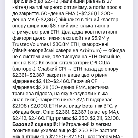
приблизно до $2,412 (найвищий рівень із 27
квітня) на тлі мирного оптимізму, а потім просів
до закриття. 50-денна EMA (~$2,361) і 200-
денна MA (~$2,367) зійшлися в тісний кластер
опору шириною $6, який уже кілька тижнів
стримує всі ралі ETH. Два додаткові негативні
фактори цього тижня: експлойт на $5.9M у
TrustedVolumes і $30.8M ETH, заморожені
(північнокорейські хакери на Arbitrum) — обидва
не є системними, але тиснули на ETH сильніше,
ніж на BTC. Ключові каталізатори: CPI США
(вівторок). Слабкий CPI → ETH назад до опору
$2,361–$2,367; закриття вище цього рівня
відкриває $2,412–$2,460. Гарячий CPI →
відкриває $2,211 (50-денна EMA, критична
травнева підлога, на яку вказували кілька
аналітиків); закриття нижче $2,211 відкриває
$2,108 і $2,000. ETH має вищу beta, ніж BTC, у
обидва боки. Опір: $2,361, $2,367 (кластер MA),
$2,412, $2,460. Підтримка: $2,250, $2,211, $2,108.
Базовий сценарій:
Нейтральний із легким
позитивним ухилом вище $2,250. ETH застряг
між підтримкою $2,250–$2,250 і кластером MA-