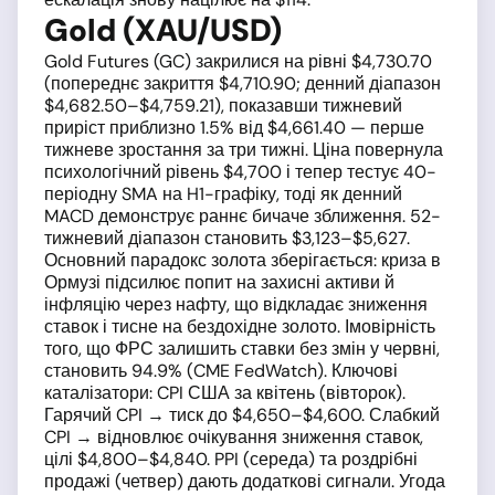
Gold (XAU/USD)
Gold Futures (GC) закрилися на рівні $4,730.70
(попереднє закриття $4,710.90; денний діапазон
$4,682.50–$4,759.21), показавши тижневий
приріст приблизно 1.5% від $4,661.40 — перше
тижневе зростання за три тижні. Ціна повернула
психологічний рівень $4,700 і тепер тестує 40-
періодну SMA на H1-графіку, тоді як денний
MACD демонструє раннє бичаче зближення. 52-
тижневий діапазон становить $3,123–$5,627.
Основний парадокс золота зберігається: криза в
Ормузі підсилює попит на захисні активи й
інфляцію через нафту, що відкладає зниження
ставок і тисне на бездохідне золото. Імовірність
того, що ФРС залишить ставки без змін у червні,
становить 94.9% (CME FedWatch). Ключові
каталізатори: CPI США за квітень (вівторок).
Гарячий CPI → тиск до $4,650–$4,600. Слабкий
CPI → відновлює очікування зниження ставок,
цілі $4,800–$4,840. PPI (середа) та роздрібні
продажі (четвер) дають додаткові сигнали. Угода