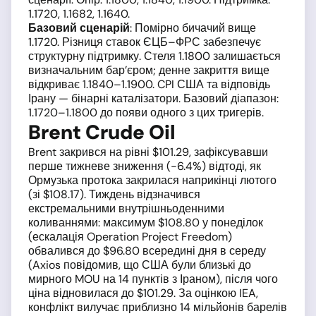
1.1720, 1.1682, 1.1640.
Базовий сценарій
: Помірно бичачий вище
1.1720. Різниця ставок ЄЦБ–ФРС забезпечує
структурну підтримку. Стеля 1.1800 залишається
визначальним бар’єром; денне закриття вище
відкриває 1.1840–1.1900. CPI США та відповідь
Ірану — бінарні каталізатори. Базовий діапазон:
1.1720–1.1800 до появи одного з цих тригерів.
Brent Crude Oil
Brent закрився на рівні $101.29, зафіксувавши
перше тижневе зниження (−6.4%) відтоді, як
Ормузька протока закрилася наприкінці лютого
(зі $108.17). Тиждень відзначився
екстремальними внутрішньоденними
коливаннями: максимум $108.80 у понеділок
(ескалація Operation Project Freedom)
обвалився до $96.80 всередині дня в середу
(Axios повідомив, що США були близькі до
мирного MOU на 14 пунктів з Іраном), після чого
ціна відновилася до $101.29. За оцінкою IEA,
конфлікт вилучає приблизно 14 мільйонів барелів