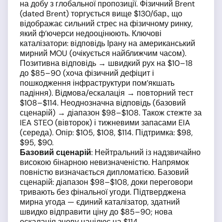
на добу з глобальної пропозиції. Фізичний Brent
(dated Brent) торгується вище $130/бар., що
відображає сильний стрес на фізичному ринку,
який ф’ючерси недооцінюють. Ключові
каталізатори: відповідь Ірану на американський
мирний MOU (очікується найближчим часом).
Позитивна відповідь → швидкий рух на $10–18
до $85–90 (хоча фізичний дефіцит і
пошкодження інфраструктури пом’якшать
падіння). Відмова/ескалація → повторний тест
$108–$114. Неоднозначна відповідь (базовий
сценарій) → діапазон $98–$108. Також стежте за
IEA STEO (вівторок) і тижневими запасами EIA
(середа). Опір: $105, $108, $114. Підтримка: $98,
$95, $90.
Базовий сценарій
: Нейтральний із надзвичайно
високою бінарною невизначеністю. Напрямок
повністю визначається дипломатією. Базовий
сценарій: діапазон $98–$108, доки переговори
тривають без фінальної угоди. Підтверджена
мирна угода — єдиний каталізатор, здатний
швидко відправити ціну до $85–90; нова
ескалація знову націлює на $114.