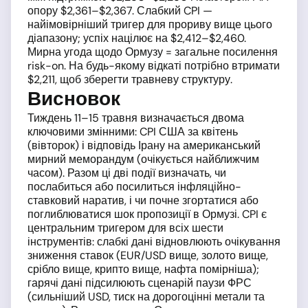
опору $2,361–$2,367. Слабкий CPI —
найімовірніший тригер для прориву вище цього
діапазону; успіх націлює на $2,412–$2,460.
Мирна угода щодо Ормузу = загальне посилення
risk-on. На будь-якому відкаті потрібно втримати
$2,211, щоб зберегти травневу структуру.
Висновок
Тиждень 11–15 травня визначається двома
ключовими змінними: CPI США за квітень
(вівторок) і відповідь Ірану на американський
мирний меморандум (очікується найближчим
часом). Разом ці дві події визначать, чи
послабиться або посилиться інфляційно-
ставковий наратив, і чи почне згортатися або
поглиблюватися шок пропозиції в Ормузі. CPI є
центральним тригером для всіх шести
інструментів: слабкі дані відновлюють очікування
зниження ставок (EUR/USD вище, золото вище,
срібло вище, крипто вище, нафта помірніша);
гарячі дані підсилюють сценарій паузи ФРС
(сильніший USD, тиск на дорогоцінні метали та