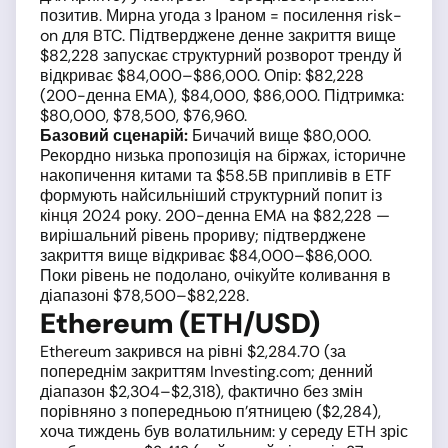
позитив. Мирна угода з Іраном = посилення risk-
on для BTC. Підтверджене денне закриття вище
$82,228 запускає структурний розворот тренду й
відкриває $84,000–$86,000. Опір: $82,228
(200-денна EMA), $84,000, $86,000. Підтримка:
$80,000, $78,500, $76,960.
Базовий сценарій:
Бичачий вище $80,000.
Рекордно низька пропозиція на біржах, історичне
накопичення китами та $58.5B припливів в ETF
формують найсильніший структурний попит із
кінця 2024 року. 200-денна EMA на $82,228 —
вирішальний рівень прориву; підтверджене
закриття вище відкриває $84,000–$86,000.
Поки рівень не подолано, очікуйте коливання в
діапазоні $78,500–$82,228.
Ethereum (ETH/USD)
Ethereum закрився на рівні $2,284.70 (за
попереднім закриттям Investing.com; денний
діапазон $2,304–$2,318), фактично без змін
порівняно з попередньою п’ятницею ($2,284),
хоча тиждень був волатильним: у середу ETH зріс