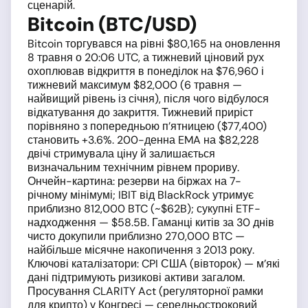
сценарій.
Bitcoin (BTC/USD)
Bitcoin торгувався на рівні $80,165 на оновлення
8 травня о 20:06 UTC, а тижневий ціновий рух
охоплював відкриття в понеділок на $76,960 і
тижневий максимум $82,000 (6 травня —
найвищий рівень із січня), після чого відбулося
відкатування до закриття. Тижневий приріст
порівняно з попередньою п’ятницею ($77,400)
становить +3.6%. 200-денна EMA на $82,228
двічі стримувала ціну й залишається
визначальним технічним рівнем прориву.
Ончейн-картина: резерви на біржах на 7-
річному мінімумі; IBIT від BlackRock утримує
приблизно 812,000 BTC (~$62B); сукупні ETF-
надходження — $58.5B. Гаманці китів за 30 днів
чисто докупили приблизно 270,000 BTC —
найбільше місячне накопичення з 2013 року.
Ключові каталізатори: CPI США (вівторок) — м’які
дані підтримують ризикові активи загалом.
Просування CLARITY Act (регуляторної рамки
для крипто) у Конгресі — середньостроковий