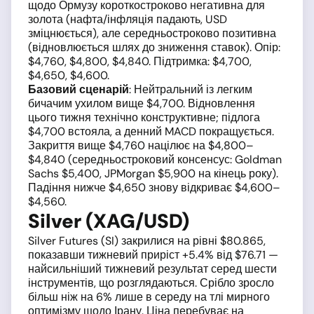
щодо Ормузу короткостроково негативна для
золота (нафта/інфляція падають, USD
зміцнюється), але середньостроково позитивна
(відновлюється шлях до зниження ставок). Опір:
$4,760, $4,800, $4,840. Підтримка: $4,700,
$4,650, $4,600.
Базовий сценарій
: Нейтральний із легким
бичачим ухилом вище $4,700. Відновлення
цього тижня технічно конструктивне; підлога
$4,700 встояла, а денний MACD покращується.
Закриття вище $4,760 націлює на $4,800–
$4,840 (середньостроковий консенсус: Goldman
Sachs $5,400, JPMorgan $5,900 на кінець року).
Падіння нижче $4,650 знову відкриває $4,600–
$4,560.
Silver (XAG/USD)
Silver Futures (SI) закрилися на рівні $80.865,
показавши тижневий приріст +5.4% від $76.71 —
найсильніший тижневий результат серед шести
інструментів, що розглядаються. Срібло зросло
більш ніж на 6% лише в середу на тлі мирного
оптимізму щодо Ірану. Ціна перебуває на