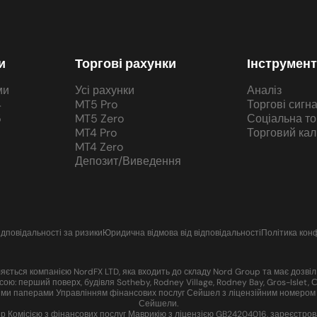
и
Торгові рахунки
Інструмен
ми
Усі рахунки
Аналіз
4
MT5 Pro
Торгові сигн
5
MT5 Zero
Соціальна то
MT4 Pro
Торговий кал
MT4 Zero
Депозит/Виведення
ідповідальності за ризики
Юридична відмова від відповідальності
Політика кон
ється компанією NordFX LTD, яка входить до складу Nord Group та має дозвіл і
ою: перший поверх, будівля Sotheby, Rodney Village, Rodney Bay, Gros-Islet
ними паперами Управлінням фінансових послуг Сейшел з ліцензійним номером S
Сейшели.
Комісією з фінансових послуг Маврикію з ліцензією GB24204016, зареєстрована 