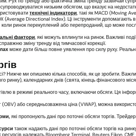
им. Рух по тренду або фактична зміна тренду зазвичай суп
е супроводжуватися низьким обсягом, що вказує на недостат
користовувати
технічні індикатори
, такі як MACD (Moving Av
 ADX (Average Directional Index). Ці інструменти допомагають
, коли ринок перекуплений або перепроданий, що може посл
альні фактори
, які можуть вплинути на ринок. Важливі поді
правжню зміну тренду від тимчасової корекції.
алах
може дати більш повне уявлення про силу руху. Реальна
ргів
сі? Нижче ми опишемо кілька способів, як це зробити. Важл
го ринку), календарних днів (свята, кінець фінансового місяця
ргівлю в режимі реального часу, включаючи обсяги. Ця інф
г (OBV) або середньозважена ціна (VWAP), можна використо
орми,
які пропонують дані про поточні обсяги торгів. Трейдер
есурси
також надають дані про поточні обсяги торгів на ринку
их ресурсів належать Bloomberg Terminal, Reuters Eikon, CME