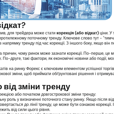
відкат?
рив, для трейдера може стати
корекція (або відкат)
ціни. У
протилежному поточному тренду. Ключове слово тут - "тимча
 напрямку тренду під час корекції. З іншого боку, якщо він п
ка причин, чому ринок може зазнати корекції. По-перше, це
 По-друге, такі фактори, як економічні новини або події, мо
катів на ринку Форекс є ключовим елементом успішної торгів
окової зміни, щоб приймати обґрунтовані рішення і отримува
 від зміни тренду
орекцією або початком довгострокової зміни тренду:
ну роль у визначенні поточного стану ринку. Якщо після відс
овертається до лінії тренду, це може бути ознакою корекції.
жить від сили цього рівня.