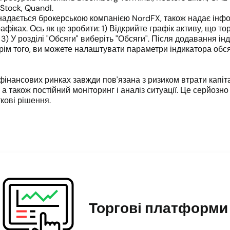
Stock, Quandl.
надається брокерською компанією NordFX, також надає інфор
фіках. Ось як це зробити: 1) Відкрийте графік активу, що т
. 3) У розділі "Обсяги" виберіть "Обсяги". Після додавання і
 Крім того, ви можете налаштувати параметри індикатора обсяг
фінансових ринках завжди пов'язана з ризиком втрати капіт
а також постійний моніторинг і аналіз ситуації. Це серйозно
кові рішення.
Торгові платформи