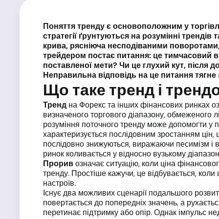
Поняття тренду є основоположним у торгівлі
стратегії ґрунтуються на розумінні трендів т
крива, рясніюча несподіваними поворотами
трейдером постає питання: це тимчасовий ві
поставленої мети? Чи це глухий кут, після до
Неправильна відповідь на це питання тягне 
Що таке тренд і трен
Тренд
на Форекс та інших фінансових ринках оз
визначеного торгового діапазону, обмеженого лі
розуміння поточного тренду може допомогти у пр
характеризується послідовним зростанням цін, щ
послідовно знижуються, виражаючи песимізм і ві
ринок коливається у відносно вузькому діапазон
Прорив
означає ситуацію, коли ціна фінансово
тренду. Простіше кажучи, це відбувається, коли
настроїв.
Існує два можливих сценарії подальшого розвит
повертається до попередніх значень, а рухаєть
перетинає підтримку або опір. Однак імпульс не