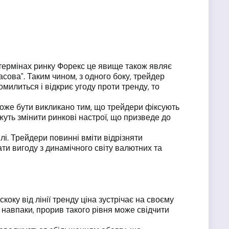
 термінах ринку Форекс це явище також являє
сова". Таким чином, з одного боку, трейдер
омилиться і відкриє угоду проти тренду, то
 може бути викликано тим, що трейдери фіксують
жуть змінити ринкові настрої, що призведе до
лі. Трейдери повинні вміти відрізняти
ти вигоду з динамічного світу валютних та
коку від лінії тренду ціна зустрічає на своєму
 І навпаки, прорив такого рівня може свідчити