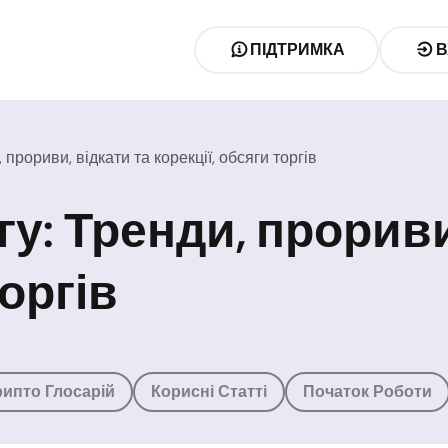
ПІДТРИМКА
В
прориви, відкати та корекції, обсяги торгів
у: Тренди, прориви
торгів
рипто Глосарій
Корисні Статті
Початок Роботи