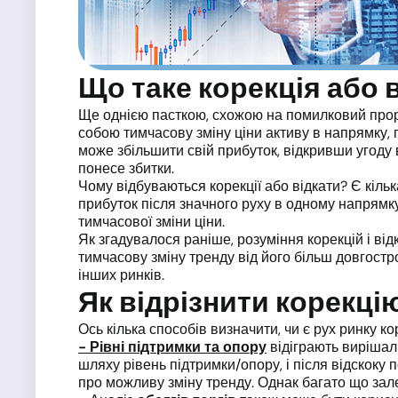
Що таке корекція або 
Ще однією пасткою, схожою на помилковий про
собою тимчасову зміну ціни активу в напрямку, 
може збільшити свій прибуток, відкривши угоду в
понесе збитки.
Чому відбуваються корекції або відкати? Є кіль
прибуток після значного руху в одному напрямку.
тимчасової зміни ціни.
Як згадувалося раніше, розуміння корекцій і від
тимчасову зміну тренду від його більш довгостр
інших ринків.
Як відрізнити корекцію
Ось кілька способів визначити, чи є рух ринку к
- Рівні підтримки та опору
відіграють вирішаль
шляху рівень підтримки/опору, і після відскоку п
про можливу зміну тренду. Однак багато що зале