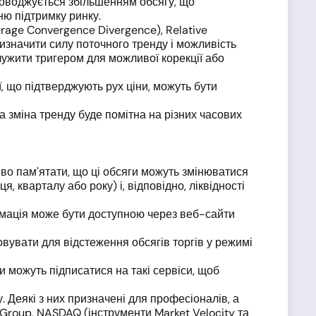
роводжується збільшенням обсягу, що
ню підтримку ринку.
erage Convergence Divergence), Relative
 визначити силу поточного тренду і можливість
ужити тригером для можливої корекції або
ї, що підтверджують рух ціни, можуть бути
 зміна тренду буде помітна на різних часових
иво пам'ятати, що ці обсяги можуть змінюватися
, кварталу або року) і, відповідно, ліквідності
ормація може бути доступною через веб-сайти
вувати для відстеження обсягів торгів у режимі
и можуть підписатися на такі сервіси, щоб
. Деякі з них призначені для професіоналів, а
 Group, NASDAQ (інструменти Market Velocity та