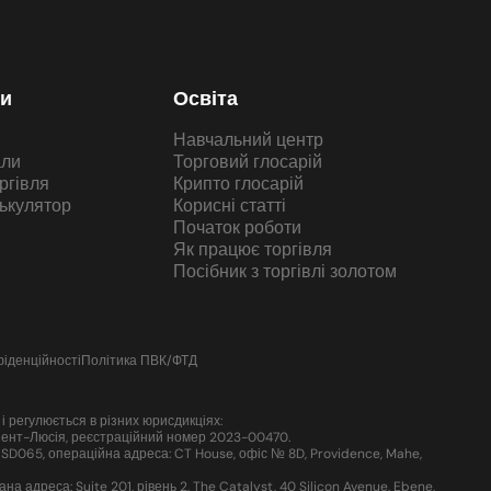
ти
Освіта
Навчальний центр
али
Торговий глосарій
ргівля
Крипто глосарій
ькулятор
Корисні статті
Початок роботи
Як працює торгівля
Посібник з торгівлі золотом
фіденційності
Політика ПВК/ФТД
 регулюється в різних юрисдикціях:
, Сент-Люсія, реєстраційний номер 2023-00470.
D065, операційна адреса: CT House, офіс № 8D, Providence, Mahe,
адреса: Suite 201, рівень 2, The Catalyst, 40 Silicon Avenue, Ebene,