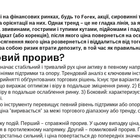
 на фінансових ринках, будь то Forex
, акції, сировинн
а орієнтації на них. Однак тренд - це не гладка лінія, з
,
звивинами, гострими і тупими кутами, підйомами і пад
дкат (або корекція), після якого ціна повернеться на о
сягнення якого ціна розвернеться і віддалиться від тог
за собою ризик втрати депозиту, в той час як правильн
довий прорив?
начає стабільний і тривалий рух ціни активу в певному нап
ніями підтримки та опору. Трендовий аналіз є ключовим інст
ийнятті обґрунтованих торгових рішень. Існує три варіанти 
о виражає оптимізм і віру в подальше зміцнення ринку. 2) 
ру в подальше ослаблення ринку. 3) Боковий: характеризуєть
і.
го інструменту перевищує певний рівень підтримки або опор
 ціна "виривається" за межі торгового діапазону або тренду
ку подій. Перший - справжній прорив. У цьому випадку ціна
ся в протилежному напрямку. Другий - помилковий прорив. 
достатньо сильний, і ціна повертається до попередніх значе