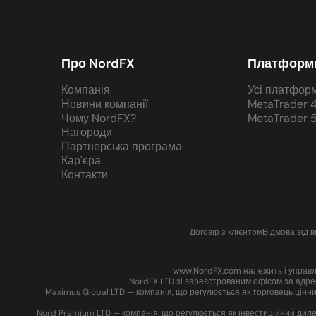
Про NordFX
Платформ
Компанія
Усі платфор
Новини компанії
MetaTrader 
Чому NordFX?
MetaTrader 
Нагороди
Партнерська програма
Кар'єра
Контакти
Договір з клієнтом
Відмова від в
www.NordFX.com належить і управля
NordFX LTD зі зареєстрованим офісом за адрес
Maximus Global LTD — компанія, що регулюється як торговець цін
Nord Premium LTD — компанія, що регулюється як інвестиційний дилер 