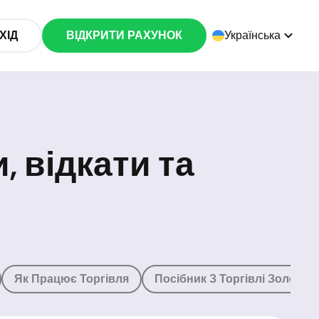
ХІД
ВІДКРИТИ РАХУНОК
Українська
, відкати та
Як Працює Торгівля
Посібник З Торгівлі Золотом