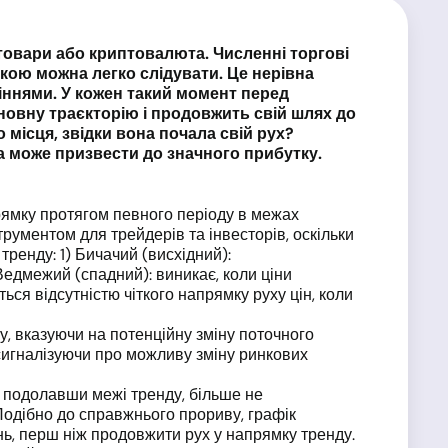
і товари або криптовалюта. Численні торгові
а якою можна легко слідувати. Це нерівна
іннями. У кожен такий момент перед
сновну траєкторію і продовжить свій шлях до
о місця, звідки вона почала свій рух?
а може призвести до значного прибутку.
рямку протягом певного періоду в межах
рументом для трейдерів та інвесторів, оскільки
тренду: 1) Бичачий (висхідний):
Ведмежий (спадний): виникає, коли ціни
ся відсутністю чіткого напрямку руху цін, коли
у, вказуючи на потенційну зміну поточного
, сигналізуючи про можливу зміну ринкових
, подолавши межі тренду, більше не
Подібно до справжнього прориву, графік
нь, перш ніж продовжити рух у напрямку тренду.