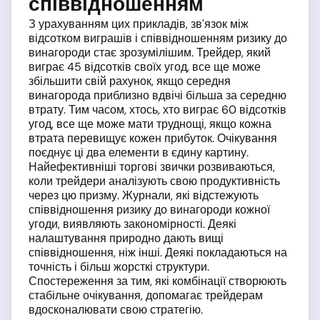
співвідношенням
З урахуванням цих прикладів, зв'язок між
відсотком виграшів і співвідношенням ризику до
винагороди стає зрозумілішим. Трейдер, який
виграє 45 відсотків своїх угод, все ще може
збільшити свій рахунок, якщо середня
винагорода приблизно вдвічі більша за середню
втрату. Тим часом, хтось, хто виграє 60 відсотків
угод, все ще може мати труднощі, якщо кожна
втрата перевищує кожен прибуток. Очікування
поєднує ці два елементи в єдину картину.
Найефективніші торгові звички розвиваються,
коли трейдери аналізують свою продуктивність
через цю призму. Журнали, які відстежують
співвідношення ризику до винагороди кожної
угоди, виявляють закономірності. Деякі
налаштування природно дають вищі
співвідношення, ніж інші. Деякі покладаються на
точність і більш жорсткі структури.
Спостереження за тим, які комбінації створюють
стабільне очікування, допомагає трейдерам
вдосконалювати свою стратегію.