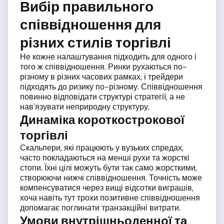
Вибір правильного
співвідношення для
різних стилів торгівлі
Не кожне налаштування підходить для одного і
того ж співвідношення. Ринки рухаються по-
різному в різних часових рамках, і трейдери
підходять до ризику по-різному. Співвідношення
повинно відповідати структурі стратегії, а не
нав'язувати неприродну структуру.
Динаміка короткострокової
торгівлі
Скальпери, які працюють у вузьких спредах,
часто покладаються на менші рухи та жорсткі
стопи. Їхні цілі можуть бути так само жорсткими,
створюючи нижчі співвідношення. Точність може
компенсуватися через вищі відсотки виграшів,
хоча навіть тут трохи позитивне співвідношення
допомагає поглинати транзакційні витрати.
Умови внутрішньоденної та