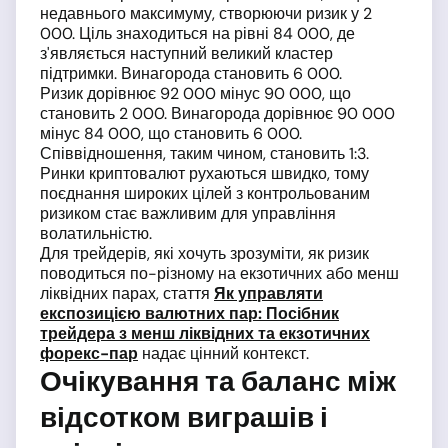
недавнього максимуму, створюючи ризик у 2
000. Ціль знаходиться на рівні 84 000, де
з'являється наступний великий кластер
підтримки. Винагорода становить 6 000.
Ризик дорівнює 92 000 мінус 90 000, що
становить 2 000. Винагорода дорівнює 90 000
мінус 84 000, що становить 6 000.
Співвідношення, таким чином, становить 1:3.
Ринки криптовалют рухаються швидко, тому
поєднання широких цілей з контрольованим
ризиком стає важливим для управління
волатильністю.
Для трейдерів, які хочуть зрозуміти, як ризик
поводиться по-різному на екзотичних або менш
ліквідних парах, стаття
Як управляти
експозицією валютних пар: Посібник
трейдера з менш ліквідних та екзотичних
форекс-пар
надає цінний контекст.
Очікування та баланс між
відсотком виграшів і