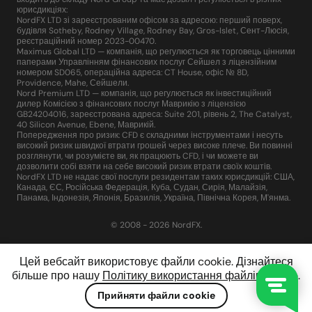
юрисдикціях:
NordFX LTD зі зареєстрованим офісом за адресою: перший поверх,
будівля Sotheby, Rodney Village, Rodney Bay, Gros-Islet, Сент-Люсія,
реєстраційний номер 2023-00470.
Maximus Global LTD — компанія, що регулюється як торговець цінними
паперами Управлінням фінансових послуг Сейшел з ліцензійним
номером SD065, операційна адреса: CT House, офіс № 8D,
Providence, Mahe, Сейшели.
Nord Premium LTD — компанія, що регулюється як інвестиційний
дилер Комісією з фінансових послуг Маврикію з ліцензією
GB24204016, зареєстрована адреса: Suite 201, рівень 2, The Catalyst,
40 Silicon Avenue, Ebene, Маврикій.
Попередження про ризик: CFD є складними інструментами і несуть
високий ризик швидкої втрати грошей через високе плече. Ви повинні
розглянути, чи розумієте ви, як працюють CFD, і чи можете ви
дозволити собі взяти на себе високий ризик втрати своїх коштів.
NordFX LTD не надає свої послуги резидентам таких юрисдикцій: США,
Канада, ЄС, Російська Федерація, Куба, Судан, Сирія, Малайзія,
Панама, Індонезія, Японія, Бразилія, Україна, Північна Корея, М'янма.
© 2008 - 2026 NordFX.
Цей вебсайт використовує файли cookie. Дізнайтеся
більше про нашу
Політику використання файлів cookie
.
Прийняти файли cookie