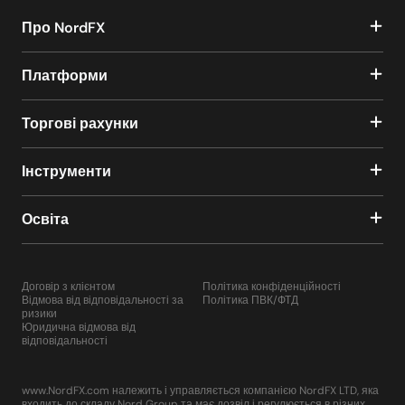
Про NordFX
Платформи
Торгові рахунки
Інструменти
Освіта
Договір з клієнтом
Політика конфіденційності
Відмова від відповідальності за
Політика ПВК/ФТД
ризики
Юридична відмова від
відповідальності
www.NordFX.com належить і управляється компанією NordFX LTD, яка
входить до складу Nord Group та має дозвіл і регулюється в різних