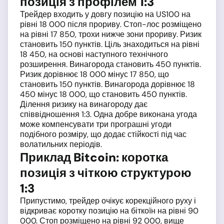
позиція з профілем 1:3
Трейдер входить у довгу позицію на US100 на
рівні 18 000 після прориву. Стоп-лос розміщено
на рівні 17 850, трохи нижче зони прориву. Ризик
становить 150 пунктів. Ціль знаходиться на рівні
18 450, на основі наступного технічного
розширення. Винагорода становить 450 пунктів.
Ризик дорівнює 18 000 мінус 17 850, що
становить 150 пунктів. Винагорода дорівнює 18
450 мінус 18 000, що становить 450 пунктів.
Ділення ризику на винагороду дає
співвідношення 1:3. Одна добре виконана угода
може компенсувати три програшні угоди
подібного розміру, що додає стійкості під час
волатильних періодів.
Приклад Bitcoin: коротка
позиція з чіткою структурою
1:3
Припустимо, трейдер очікує корекційного руху і
відкриває коротку позицію на біткоїн на рівні 90
000. Стоп розміщено на рівні 92 000, вище