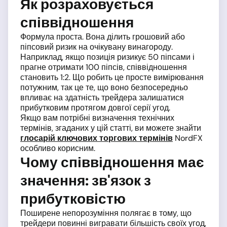
Як розраховується
співвідношення
Формула проста. Вона ділить грошовий або
піпсовий ризик на очікувану винагороду.
Наприклад, якщо позиція ризикує 50 піпсами і
прагне отримати 100 піпсів, співвідношення
становить 1:2. Що робить це просте вимірювання
потужним, так це те, що воно безпосередньо
впливає на здатність трейдера залишатися
прибутковим протягом довгої серії угод.
Якщо вам потрібні визначення технічних
термінів, згаданих у цій статті, ви можете знайти
глосарій ключових торгових термінів
NordFX
особливо корисним.
Чому співвідношення має
значення: зв'язок з
прибутковістю
Поширене непорозуміння полягає в тому, що
трейдери повинні вигравати більшість своїх угод,