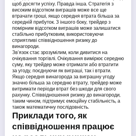
щоб досягти успіху. Правда інша. Стратегія з
високим відсотком виграшів може все ще
втрачати гроші, якщо середня втрата більша за
середній прибуток. З іншого боку, трейдер з
помірним відсотком виграшів може залишатися
стабільно прибутковим, використовуючи
сприятливі співвідношення ризику до
винагороди.
Зв'язок стає зрозумілим, коли дивитися на
очікування торгівлі. Очікування вимірює середню
суму, яку трейдер може отримати або втратити
за угоду, поєднуючи як виграші, так і втрати.
Якщо середня винагорода за виграшну угоду
значно більша за середню втрату, трейдер може
витримати періоди втрат без шкоди для свого
рахунку. Співвідношення ризику до винагороди,
таким чином, підтримує емоційну стабільність, а
також математичну послідовність.
Приклади того, як
співвідношення працює