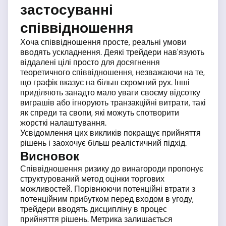
застосуванні
співвідношення
Хоча співвідношення просте, реальні умови
вводять ускладнення. Деякі трейдери нав'язують
віддалені цілі просто для досягнення
теоретичного співвідношення, незважаючи на те,
що графік вказує на більш скромний рух. Інші
приділяють занадто мало уваги своєму відсотку
виграшів або ігнорують транзакційні витрати, такі
як спреди та свопи, які можуть спотворити
жорсткі налаштування.
Усвідомлення цих викликів покращує прийняття
рішень і заохочує більш реалістичний підхід.
Висновок
Співвідношення ризику до винагороди пропонує
структурований метод оцінки торгових
можливостей. Порівнюючи потенційні втрати з
потенційним прибутком перед входом в угоду,
трейдери вводять дисципліну в процес
прийняття рішень. Метрика залишається