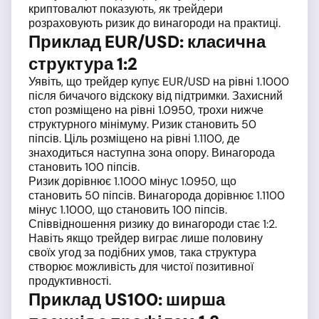
криптовалют показують, як трейдери
розраховують ризик до винагороди на практиці.
Приклад EUR/USD: класична
структура 1:2
Уявіть, що трейдер купує EUR/USD на рівні 1.1000
після бичачого відскоку від підтримки. Захисний
стоп розміщено на рівні 1.0950, трохи нижче
структурного мінімуму. Ризик становить 50
піпсів. Ціль розміщено на рівні 1.1100, де
знаходиться наступна зона опору. Винагорода
становить 100 піпсів.
Ризик дорівнює 1.1000 мінус 1.0950, що
становить 50 піпсів. Винагорода дорівнює 1.1100
мінус 1.1000, що становить 100 піпсів.
Співвідношення ризику до винагороди стає 1:2.
Навіть якщо трейдер виграє лише половину
своїх угод за подібних умов, така структура
створює можливість для чистої позитивної
продуктивності.
Приклад US100: ширша