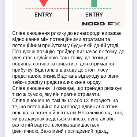
Співвідношення ризику до винагороди виражає
відношення між потенційними втратами та
потенційним прибутком у будь-якій даній угоді.
Плануючи позицію, трейдер визначає як точку, де
ідея стає недійсною, так і точку, де позиція
повинна логічно закриватися для отримання
прибутку. Відстань від входу до стоп-лосу
представляє ризик. Відстань від входу до рівня
тейк-профіту представляє винагороду.
Співвідношення 1:1 означає, що трейдер ризикує
тією ж сумою, яку він прагне отримати.
Співвідношення, такі як 1:2 або 1:3, вказують на
те, що потенційна винагорода вдвічі або втричі
більша за потенційні втрати. Незалежно від того,
чи розрахунок ведеться в піпсах, пунктах або
валютній вартості, логіка залишається
ідентичною. Важливий послідовний підхід.