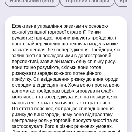
Навчальний Центр
Торговий Глосарій
Крип
Ефективне управління ризиками є основою
кожної успішної торгової стратегії. Ринки
рухаються швидко, новини дивують трейдерів, і
навіть найпереконливіша технічна модель може
зазнати невдачі без попередження. Трейдери, які
залишаються послідовними в довгостроковій
перспективі, зазвичай мають одну спільну рису:
вони точно розуміють, скільки вони готові
ризикувати заради кожного потенційного
прибутку. Співвідношення ризику до винагороди
є серцем цієї дисципліни. Хоча воно просте, воно
допомагає трейдерам відфільтровувати слабкі
можливості та зосереджуватися на позиціях, які
мають сенс як математично, так і стратегічно.
Ця стаття пояснює, як працює співвідношення
ризику до винагороди, чому воно відіграє таку
центральну роль у торговій продуктивності та як
застосовувати його в різних ринкових умовах.