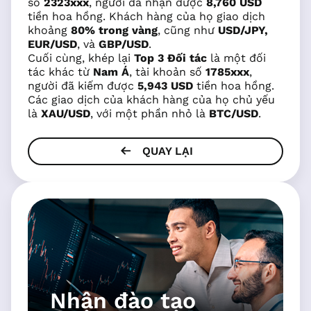
số
2323xxx
, người đã nhận được
8,760 USD
tiền hoa hồng. Khách hàng của họ giao dịch
khoảng
80% trong vàng
, cũng như
USD/JPY,
EUR/USD
, và
GBP/USD
.
Cuối cùng, khép lại
Top 3 Đối tác
là một đối
tác khác từ
Nam Á
, tài khoản số
1785xxx
,
người đã kiếm được
5,943 USD
tiền hoa hồng.
Các giao dịch của khách hàng của họ chủ yếu
là
XAU/USD
, với một phần nhỏ là
BTC/USD
.
QUAY LẠI
Nhận đào tạo