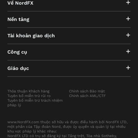
Về NordFX
Nền tảng
Tài khoản giao dịch
Công cụ
Giáo dục
Thỏa thuận Khách hàng
Chính sách Bảo mật
Tuyên bố miễn trừ rủi ro
Chính sách AML/CTF
Tuyên bố miễn trừ trách nhiệm
pháp lý
www.NordFX.com thuộc sở hữu và được điều hành bởi NordFX LTD,
một phần của Tập đoàn Nord, được ủy quyền và quản lý tại nhiều
khu vực pháp lý khác nhau:
NordFX LTD có trụ sở đăng ký tại Tầng trệt, Tòa nhà Sotheby,