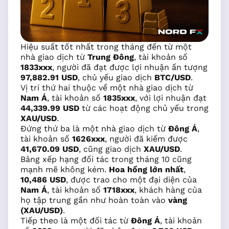
Hiệu suất tốt nhất trong tháng đến từ một
nhà giao dịch từ
Trung Đông
, tài khoản số
1833xxx
, người đã đạt được lợi nhuận ấn tượng
97,882.91 USD
, chủ yếu giao dịch
BTC/USD
.
Vị trí thứ hai thuộc về một nhà giao dịch từ
Nam Á
, tài khoản số
1835xxx
, với lợi nhuận đạt
44,339.99 USD
từ các hoạt động chủ yếu trong
XAU/USD
.
Đứng thứ ba là một nhà giao dịch từ
Đông Á
,
tài khoản số
1626xxx
, người đã kiếm được
41,670.09 USD
, cũng giao dịch
XAU/USD
.
Bảng xếp hạng đối tác trong tháng 10 cũng
mạnh mẽ không kém.
Hoa hồng lớn nhất
,
10,486 USD
, được trao cho một đại diện của
Nam Á
, tài khoản số
1718xxx
, khách hàng của
họ tập trung gần như hoàn toàn vào
vàng
(XAU/USD)
.
Tiếp theo là một đối tác từ
Đông Á
, tài khoản