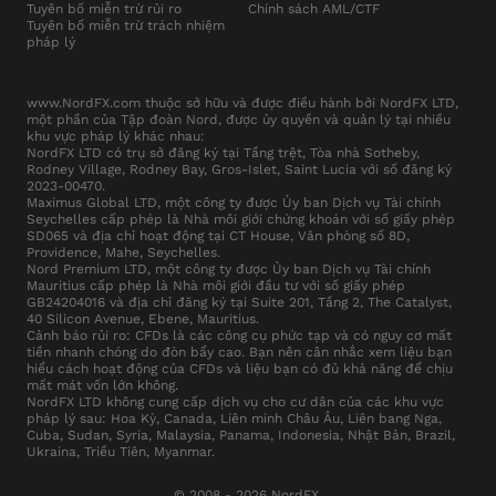
Tuyên bố miễn trừ rủi ro
Chính sách AML/CTF
Tuyên bố miễn trừ trách nhiệm
pháp lý
www.NordFX.com thuộc sở hữu và được điều hành bởi NordFX LTD,
một phần của Tập đoàn Nord, được ủy quyền và quản lý tại nhiều
khu vực pháp lý khác nhau:
NordFX LTD có trụ sở đăng ký tại Tầng trệt, Tòa nhà Sotheby,
Rodney Village, Rodney Bay, Gros-Islet, Saint Lucia với số đăng ký
2023-00470.
Maximus Global LTD, một công ty được Ủy ban Dịch vụ Tài chính
Seychelles cấp phép là Nhà môi giới chứng khoán với số giấy phép
SD065 và địa chỉ hoạt động tại CT House, Văn phòng số 8D,
Providence, Mahe, Seychelles.
Nord Premium LTD, một công ty được Ủy ban Dịch vụ Tài chính
Mauritius cấp phép là Nhà môi giới đầu tư với số giấy phép
GB24204016 và địa chỉ đăng ký tại Suite 201, Tầng 2, The Catalyst,
40 Silicon Avenue, Ebene, Mauritius.
Cảnh báo rủi ro: CFDs là các công cụ phức tạp và có nguy cơ mất
tiền nhanh chóng do đòn bẩy cao. Bạn nên cân nhắc xem liệu bạn
hiểu cách hoạt động của CFDs và liệu bạn có đủ khả năng để chịu
mất mát vốn lớn không.
NordFX LTD không cung cấp dịch vụ cho cư dân của các khu vực
pháp lý sau: Hoa Kỳ, Canada, Liên minh Châu Âu, Liên bang Nga,
Cuba, Sudan, Syria, Malaysia, Panama, Indonesia, Nhật Bản, Brazil,
Ukraina, Triều Tiên, Myanmar.
© 2008 - 2026 NordFX.