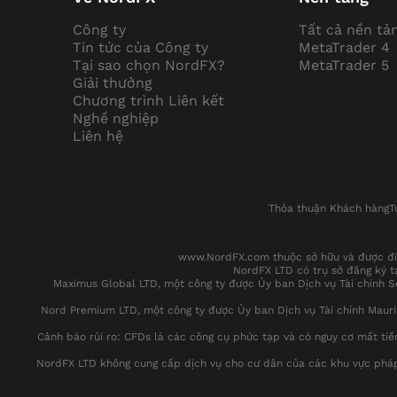
Công ty
Tất cả nền tả
Tin tức của Công ty
MetaTrader 4
Tại sao chọn NordFX?
MetaTrader 5
Giải thưởng
Chương trình Liên kết
Nghề nghiệp
Liên hệ
Thỏa thuận Khách hàng
T
www.NordFX.com thuộc sở hữu và được điề
NordFX LTD có trụ sở đăng ký tạ
Maximus Global LTD, một công ty được Ủy ban Dịch vụ Tài chính Se
Nord Premium LTD, một công ty được Ủy ban Dịch vụ Tài chính Mauriti
Cảnh báo rủi ro: CFDs là các công cụ phức tạp và có nguy cơ mất ti
NordFX LTD không cung cấp dịch vụ cho cư dân của các khu vực pháp lý