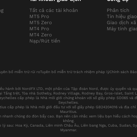
ng
Tất cả các tài khoản
Phân tích
MT5 Pro
Tín hiệu giao
MT5 Zero
Giao dịch xã
MT4 Pro
Máy tính gia
MT4 Zero
Nạp/Rút tiền
uyên bố miễn trừ rủi ro
Tuyên bố miễn trừ trách nhiệm pháp lý
Chính sách Bả
u hành bởi NordFX LTD, một phần của Tập đoàn Nord, được ủy quyền và quản
i Tầng trệt, Tòa nhà Sotheby, Rodney Village, Rodney Bay, Gros-Islet, Saint 
ychelles cấp phép là Nhà môi giới chứng khoán với số giấy phép SD065 và đ
Seychelles.
us cấp phép là Nhà môi giới đầu tư với số giấy phép GB24204016 và địa chỉ đă
Mauritius.
ền nhanh chóng do đòn bẩy cao. Bạn nên cân nhắc xem liệu bạn hiểu cách ho
không.
 sau: Hoa Kỳ, Canada, Liên minh Châu Âu, Liên bang Nga, Cuba, Sudan, Syria
Myanmar.