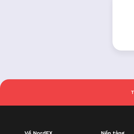
T
Về NordFX
Nền tảng