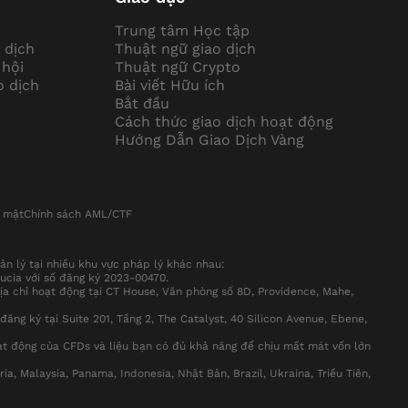
Trung tâm Học tập
 dịch
Thuật ngữ giao dịch
 hội
Thuật ngữ Crypto
o dịch
Bài viết Hữu ích
Bắt đầu
Cách thức giao dịch hoạt động
Hướng Dẫn Giao Dịch Vàng
o mật
Chính sách AML/CTF
 lý tại nhiều khu vực pháp lý khác nhau:
Lucia với số đăng ký 2023-00470.
ịa chỉ hoạt động tại CT House, Văn phòng số 8D, Providence, Mahe,
ng ký tại Suite 201, Tầng 2, The Catalyst, 40 Silicon Avenue, Ebene,
ạt động của CFDs và liệu bạn có đủ khả năng để chịu mất mát vốn lớn
, Malaysia, Panama, Indonesia, Nhật Bản, Brazil, Ukraina, Triều Tiên,