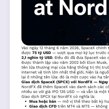
Vào ngày 12 tháng 6 năm 2026, SpaceX chính t
được
75 tỷ USD
— vượt qua mọi kỷ lục trước 
2,1 nghìn tỷ USD
. Điều đó đã đưa SpaceX vào d
Được thành lập vào năm 2002 bởi Elon Musk, 
tên lửa thương mại của hãng thống trị thị tr
internet vệ tinh lớn nhất thế giới, hiện là 
lại ở những tên lửa: đó là một cược vào hạ tần
Giao dịch SpaceX (SPCX) với NordFX — Ngay
NordFX đã thêm SpaceX vào danh sách các cô
nhiều so với giá IPO 135 USD — và vẫn là một 
Giao dịch SPCX tại NordFX có nghĩa là:
Mua hoặc bán
— mở vị thế theo bất kỳ h
Giao dịch CFD
trên MT4 và MT5 — không c