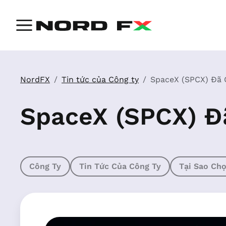
NordFX
Tin tức của Công ty
SpaceX (SPCX) Đã 
SpaceX (SPCX) Đ
Công Ty
Tin Tức Của Công Ty
Tại Sao Ch