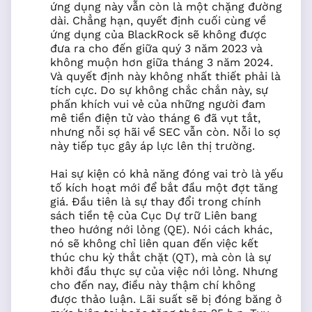
ứng dụng này vẫn còn là một chặng đường
dài. Chẳng hạn, quyết định cuối cùng về
ứng dụng của BlackRock sẽ không được
đưa ra cho đến giữa quý 3 năm 2023 và
không muộn hơn giữa tháng 3 năm 2024.
Và quyết định này không nhất thiết phải là
tích cực. Do sự không chắc chắn này, sự
phấn khích vui vẻ của những người đam
mê tiền điện tử vào tháng 6 đã vụt tắt,
nhưng nỗi sợ hãi về SEC vẫn còn. Nỗi lo sợ
này tiếp tục gây áp lực lên thị trường.
Hai sự kiện có khả năng đóng vai trò là yếu
tố kích hoạt mới để bắt đầu một đợt tăng
giá. Đầu tiên là sự thay đổi trong chính
sách tiền tệ của Cục Dự trữ Liên bang
theo hướng nới lỏng (QE). Nói cách khác,
nó sẽ không chỉ liên quan đến việc kết
thúc chu kỳ thắt chặt (QT), mà còn là sự
khởi đầu thực sự của việc nới lỏng. Nhưng
cho đến nay, điều này thậm chí không
được thảo luận. Lãi suất sẽ bị đóng băng ở