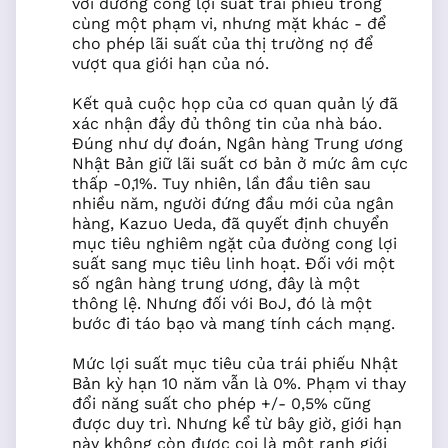
với đường cong lợi suất trái phiếu trong
cùng một phạm vi, nhưng mặt khác - để
cho phép lãi suất của thị trường nợ để
vượt qua giới hạn của nó.
Kết quả cuộc họp của cơ quan quản lý đã
xác nhận đầy đủ thông tin của nhà báo.
Đúng như dự đoán, Ngân hàng Trung ương
Nhật Bản giữ lãi suất cơ bản ở mức âm cực
thấp -0,1%. Tuy nhiên, lần đầu tiên sau
nhiều năm, người đứng đầu mới của ngân
hàng, Kazuo Ueda, đã quyết định chuyển
mục tiêu nghiêm ngặt của đường cong lợi
suất sang mục tiêu linh hoạt. Đối với một
số ngân hàng trung ương, đây là một
thông lệ. Nhưng đối với BoJ, đó là một
bước đi táo bạo và mang tính cách mạng.
Mức lợi suất mục tiêu của trái phiếu Nhật
Bản kỳ hạn 10 năm vẫn là 0%. Phạm vi thay
đổi năng suất cho phép +/- 0,5% cũng
được duy trì. Nhưng kể từ bây giờ, giới hạn
này không còn được coi là một ranh giới