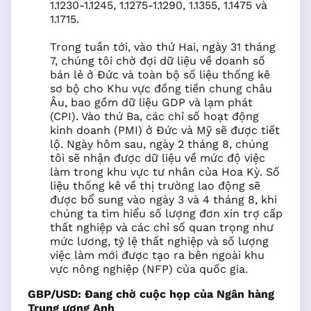
1.1230-1.1245, 1.1275-1.1290, 1.1355, 1.1475 và
1.1715.
Trong tuần tới, vào thứ Hai, ngày 31 tháng
7, chúng tôi chờ đợi dữ liệu về doanh số
bán lẻ ở Đức và toàn bộ số liệu thống kê
sơ bộ cho Khu vực đồng tiền chung châu
Âu, bao gồm dữ liệu GDP và lạm phát
(CPI). Vào thứ Ba, các chỉ số hoạt động
kinh doanh (PMI) ở Đức và Mỹ sẽ được tiết
lộ. Ngày hôm sau, ngày 2 tháng 8, chúng
tôi sẽ nhận được dữ liệu về mức độ việc
làm trong khu vực tư nhân của Hoa Kỳ. Số
liệu thống kê về thị trường lao động sẽ
được bổ sung vào ngày 3 và 4 tháng 8, khi
chúng ta tìm hiểu số lượng đơn xin trợ cấp
thất nghiệp và các chỉ số quan trọng như
mức lương, tỷ lệ thất nghiệp và số lượng
việc làm mới được tạo ra bên ngoài khu
vực nông nghiệp (NFP) của quốc gia.
GBP/USD: Đang chờ cuộc họp của Ngân hàng
Trung ương Anh