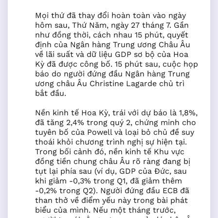
Mọi thứ đã thay đổi hoàn toàn vào ngày
hôm sau, Thứ Năm, ngày 27 tháng 7. Gần
như đồng thời, cách nhau 15 phút, quyết
định của Ngân hàng Trung ương Châu Âu
về lãi suất và dữ liệu GDP sơ bộ của Hoa
Kỳ đã được công bố. 15 phút sau, cuộc họp
báo do người đứng đầu Ngân hàng Trung
ương châu Âu Christine Lagarde chủ trì
bắt đầu.
Nền kinh tế Hoa Kỳ, trái với dự báo là 1,8%,
đã tăng 2,4% trong quý 2, chứng minh cho
tuyên bố của Powell và loại bỏ chủ đề suy
thoái khỏi chương trình nghị sự hiện tại.
Trong bối cảnh đó, nền kinh tế Khu vực
đồng tiền chung châu Âu rõ ràng đang bị
tụt lại phía sau (ví dụ, GDP của Đức, sau
khi giảm -0,3% trong Q1, đã giảm thêm
-0,2% trong Q2). Người đứng đầu ECB đã
than thở về điểm yếu này trong bài phát
biểu của mình. Nếu một tháng trước,