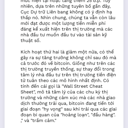
mức hiện tại hoặc tăng thêm 25 b.p. Tuy
nhiên, dựa trên những tuyên bố gần đây,
Cục Dự trữ Liên bang không có ý định hạ
thấp nó. Nhìn chung, chúng ta vẫn còn lâu
mới đạt được một lượng tiền miễn phí
đáng kể xuất hiện trên thị trường mà các
nhà đầu tư muốn đầu tư vào tài sản kỹ
thuật số.
Kích hoạt thứ hai là giảm một nửa, có thể
gây ra sự tăng trưởng không chỉ sau đó mà
cả trước đó về bitcoin. Giống như trên các
thị trường truyền thống, sự thay đổi trong
tâm lý nhà đầu tư trên thị trường tiền điện
tử tuân theo các mô hình nhất định. Có
tính đến cái gọi là "Wall Street Cheat
Sheet", mô tả tâm lý của các chu kỳ thị
trường và những cảm xúc mà các nhà giao
dịch thường trải qua, bitcoin đang tiến tới
giai đoạn "hy vọng" sau khi trải qua các giai
đoạn bi quan của "hoảng loạn", "đầu hàng".
," và "trầm cảm."