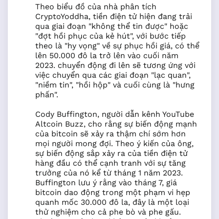
Theo biểu đồ của nhà phân tích
CryptoYoddha, tiền điện tử hiện đang trải
qua giai đoạn "không thể tin được" hoặc
"đợt hồi phục của kẻ hút", với bước tiếp
theo là "hy vọng" về sự phục hồi giá, có thể
lên 50.000 đô la trở lên vào cuối năm
2023. chuyển động đi lên sẽ tương ứng với
việc chuyển qua các giai đoạn "lạc quan",
"niềm tin", "hồi hộp" và cuối cùng là "hưng
phấn".
Cody Buffington, người dẫn kênh YouTube
Altcoin Buzz, cho rằng sự biến động mạnh
của bitcoin sẽ xảy ra thậm chí sớm hơn
mọi người mong đợi. Theo ý kiến của ông,
sự biến động sắp xảy ra của tiền điện tử
hàng đầu có thể cạnh tranh với sự tăng
trưởng của nó kể từ tháng 1 năm 2023.
Buffington lưu ý rằng vào tháng 7, giá
bitcoin dao động trong một phạm vi hẹp
quanh mốc 30.000 đô la, đây là một loại
thử nghiệm cho cả phe bò và phe gấu.