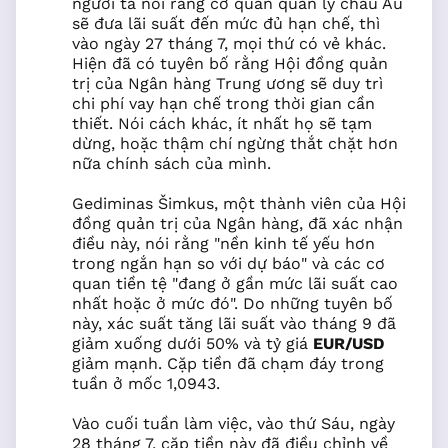
người ta nói rằng cơ quan quản lý châu Âu
sẽ đưa lãi suất đến mức đủ hạn chế, thì
vào ngày 27 tháng 7, mọi thứ có vẻ khác.
Hiện đã có tuyên bố rằng Hội đồng quản
trị của Ngân hàng Trung ương sẽ duy trì
chi phí vay hạn chế trong thời gian cần
thiết. Nói cách khác, ít nhất họ sẽ tạm
dừng, hoặc thậm chí ngừng thắt chặt hơn
nữa chính sách của mình.
Gediminas Šimkus, một thành viên của Hội
đồng quản trị của Ngân hàng, đã xác nhận
điều này, nói rằng "nền kinh tế yếu hơn
trong ngắn hạn so với dự báo" và các cơ
quan tiền tệ "đang ở gần mức lãi suất cao
nhất hoặc ở mức đó". Do những tuyên bố
này, xác suất tăng lãi suất vào tháng 9 đã
giảm xuống dưới 50% và tỷ giá
EUR/USD
giảm mạnh. Cặp tiền đã chạm đáy trong
tuần ở mốc 1,0943.
Vào cuối tuần làm việc, vào thứ Sáu, ngày
28 tháng 7, cặp tiền này đã điều chỉnh về