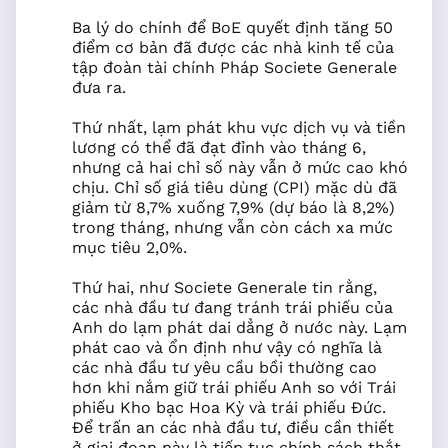
Ba lý do chính để BoE quyết định tăng 50
điểm cơ bản đã được các nhà kinh tế của
tập đoàn tài chính Pháp Societe Generale
đưa ra.
Thứ nhất, lạm phát khu vực dịch vụ và tiền
lương có thể đã đạt đỉnh vào tháng 6,
nhưng cả hai chỉ số này vẫn ở mức cao khó
chịu. Chỉ số giá tiêu dùng (CPI) mặc dù đã
giảm từ 8,7% xuống 7,9% (dự báo là 8,2%)
trong tháng, nhưng vẫn còn cách xa mức
mục tiêu 2,0%.
Thứ hai, như Societe Generale tin rằng,
các nhà đầu tư đang tránh trái phiếu của
Anh do lạm phát dai dẳng ở nước này. Lạm
phát cao và ổn định như vậy có nghĩa là
các nhà đầu tư yêu cầu bồi thường cao
hơn khi nắm giữ trái phiếu Anh so với Trái
phiếu Kho bạc Hoa Kỳ và trái phiếu Đức.
Để trấn an các nhà đầu tư, điều cần thiết
ở giai đoạn này là tiếp tục chính sách thắt