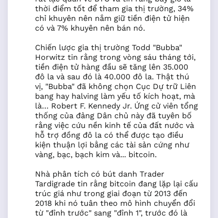
thời điểm tốt để tham gia thị trường, 34%
chỉ khuyên nên nắm giữ tiền điện tử hiện
có và 7% khuyên nên bán nó.
Chiến lược gia thị trường Todd "Bubba"
Horwitz tin rằng trong vòng sáu tháng tới,
tiền điện tử hàng đầu sẽ tăng lên 35.000
đô la và sau đó là 40.000 đô la. Thật thú
vị, "Bubba" đã không chọn Cục Dự trữ Liên
bang hay halving làm yếu tố kích hoạt, mà
là… Robert F. Kennedy Jr. Ứng cử viên tổng
thống của đảng Dân chủ này đã tuyên bố
rằng việc cứu nền kinh tế của đất nước và
hỗ trợ đồng đô la có thể được tạo điều
kiện thuận lợi bằng các tài sản cứng như
vàng, bạc, bạch kim và... bitcoin.
Nhà phân tích có bút danh Trader
Tardigrade tin rằng bitcoin đang lặp lại cấu
trúc giá như trong giai đoạn từ 2013 đến
2018 khi nó tuân theo mô hình chuyển đổi
từ "đỉnh trước" sang "đỉnh 1", trước đó là