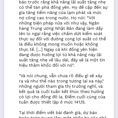
báo trước rằng khả năng lãi suất tăng nhẹ
có thể tàn phá đồng yên. Họ đề cập đến sự
gia tăng tiềm năng của lạm phát và mức
nợ công cao trong nước. Họ nói: “Với
những biện pháp nửa vời như vậy, Ngân
hàng Trung ương Nhật Bản đang làm dấy
lên lo ngại rằng việc chấm dứt kiểm soát
thực sự đối với đường cong lợi suất có thể
là điều không mong muốn hoặc không
thực tế. [...] Ngay cả khi đồng yên hiện
đang được hưởng lợi từ khả năng này lãi
suất tăng nhẹ về lâu dài, đây sẽ là một tín
hiệu thảm khốc đối với nó”.
"Và nói chung, vẫn chưa rõ điều gì sẽ xảy
ra và như thế nào trong tương lai xa này,"
những người tham gia thị trường nghĩ, và
kết quả là cuối tuần kết thúc theo hướng
có lợi cho đồng đô la. Điểm cuối cùng của
tuần được thiết lập ở mức 141,15.
Tại thời điểm viết bài đánh giá, dự báo
hoàn toàn trung lập: một phần ba các nhà