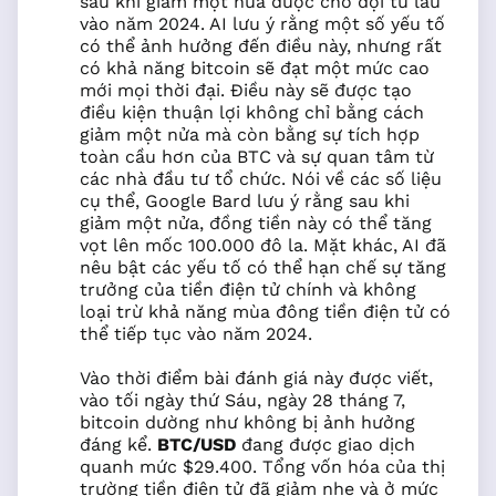
sau khi giảm một nửa được chờ đợi từ lâu
vào năm 2024. AI lưu ý rằng một số yếu tố
có thể ảnh hưởng đến điều này, nhưng rất
có khả năng bitcoin sẽ đạt một mức cao
mới mọi thời đại. Điều này sẽ được tạo
điều kiện thuận lợi không chỉ bằng cách
giảm một nửa mà còn bằng sự tích hợp
toàn cầu hơn của BTC và sự quan tâm từ
các nhà đầu tư tổ chức. Nói về các số liệu
cụ thể, Google Bard lưu ý rằng sau khi
giảm một nửa, đồng tiền này có thể tăng
vọt lên mốc 100.000 đô la. Mặt khác, AI đã
nêu bật các yếu tố có thể hạn chế sự tăng
trưởng của tiền điện tử chính và không
loại trừ khả năng mùa đông tiền điện tử có
thể tiếp tục vào năm 2024.
Vào thời điểm bài đánh giá này được viết,
vào tối ngày thứ Sáu, ngày 28 tháng 7,
bitcoin dường như không bị ảnh hưởng
đáng kể.
BTC/USD
đang được giao dịch
quanh mức $29.400. Tổng vốn hóa của thị
trường tiền điện tử đã giảm nhẹ và ở mức