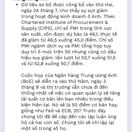
Dữ liệu sơ bộ được công bố vào thứ Hai,
ngày 24 tháng 7, cho thấy sự sụt giảm
trong hoạt động kinh doanh ở Anh. Theo
Chartered Institute of Procurement &
Supply (CIPS), chỉ số PMI trong lĩnh vực
sản xuất, vốn được dự báo là 46,1, thực tế
đã giảm từ 46,5 xuống 45,0 điểm. Chỉ số
PMI ngành dịch vụ và PMI tổng hợp tuy
duy trì ở mức trên 50 nhưng cũng có dấu
hiệu suy giảm: lần lượt từ 53,7 xuống 51,5
và từ 52,8 xuống 50,7 điểm.
Cuộc họp của Ngân hàng Trung ương Anh
(BoE) sẽ diễn ra vào thứ Năm, ngày 3
tháng 8 và thị trường vẫn chưa đi đến
thống nhất về việc cơ quan quản lý sẽ tăng
lãi suất cơ bản lên bao nhiêu trong điều
kiện hiện tại. Nó sẽ là 50 điểm cơ bản hay,
giống như Fed và ECB, 25? Trước đây
chúng tôi đã đề cập đến các lập luận ủng
hộ cả hai con số. Chúng tôi sẽ chỉ lặp lại
một số trong số họ.