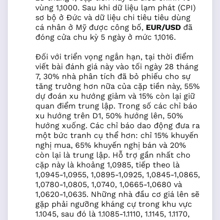
vùng 1,1000. Sau khi dữ liệu lạm phát (CPI)
sơ bộ ở Đức và dữ liệu chi tiêu tiêu dùng
cá nhân ở Mỹ được công bố,
EUR/USD
đã
đóng cửa chu kỳ 5 ngày ở mức 1,1016.
Đối với triển vọng ngắn hạn, tại thời điểm
viết bài đánh giá này vào tối ngày 28 tháng
7, 30% nhà phân tích đã bỏ phiếu cho sự
tăng trưởng hơn nữa của cặp tiền này, 55%
dự đoán xu hướng giảm và 15% còn lại giữ
quan điểm trung lập. Trong số các chỉ báo
xu hướng trên D1, 50% hướng lên, 50%
hướng xuống. Các chỉ báo dao động đưa ra
một bức tranh cụ thể hơn: chỉ 15% khuyến
nghị mua, 65% khuyến nghị bán và 20%
còn lại là trung lập. Hỗ trợ gần nhất cho
cặp này là khoảng 1,0985, tiếp theo là
1,0945-1,0955, 1,0895-1,0925, 1,0845-1,0865,
1,0780-1,0805, 1,0740, 1,0665-1,0680 và
1,0620-1,0635. Những nhà đầu cơ giá lên sẽ
gặp phải ngưỡng kháng cự trong khu vực
1.1045, sau đó là 1.1085-1.1110, 1.1145, 1.1170,