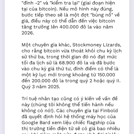
"đỉnh -2" và "kiểm tra lại" (giai đoạn hiện
tại của bitcoin). Nếu mô hình này đúng,
bước tiếp theo sẽ là một đợt "bùng nổ" về
giá, điều này có thể dẫn đến việc bitcoin
tăng trưởng lên 400.000 đô la vào năm
2026.
Một chuyên gia khác, Stockmoney Lizards,
cho rằng bitcoin vừa thoát khỏi chu kỳ lịch
sử thứ ba, trong thời gian đó nó đạt mức
tối đa lịch sử là 68.900 đô la và đã bước
vào chu kỳ giá thứ tư, đỉnh điểm có thể là
một kỷ lục mới trong khoảng từ 150.000
đến 200.000 đô la trong quý 2 hoặc quý II.
Quý 3 năm 2025.
Trí tuệ nhân tạo cũng có ý kiến về vấn đề
này (chúng tôi không thể tiến hành nếu
không có nó!). Các chuyên gia tại Finbold
đã quyết định hỏi hệ thống máy học của
Google Bard xem liệu chiếc flagship của
thị trường tiền điện tử sẽ có giá bao nhiêu