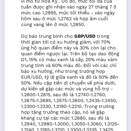
vĩ mô từ Hoa Kỳ . Do đó, mức tối đa của
tuần được ghi nhận vào ngày 27 tháng 7 ở
mức cao 1,2995, mức tối thiểu - vào ngày
hôm sau ở mức 1,2762 và hợp âm cuối
cùng vang lên ở mức 1,2850.
Dự báo trung bình cho
GBP/USD
trong
thời gian tới có xu hướng giảm, với 70%
ủng hộ quan điểm này và 30% còn lại cho
quan điểm ngược lại. Trên bộ tạo dao động
D1, 15% có màu xanh lá cây, 25% màu xám
trung tính và 60% màu đỏ. Đối với các chỉ
báo xu hướng, như trong trường hợp
EUR/USD, tỷ lệ giữa xanh và đỏ là 50% đến
50%. Nếu cặp tiền di chuyển về phía dưới,
dự kiến sẽ gặp các mức và vùng hỗ trợ -
1.2800-1.2815, sau đó là 1.2740-1.2760,
1.2675-1.2695, 1.2575-1.2600, 1.2435-1.2450,
1.2300-1.2330. 1.2190-1.2210. Trong trường
hợp tăng trưởng theo cặp, nó sẽ gặp
kháng cự tại các mức 1.2880, sau đó là
1.2940, 1.2980-1.3000, 1.3050-1.3060, 1.3125-
1.3140, 1.3185-1.3210, 1.3300-1.3335, 1.3425,