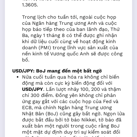
1.3605.
Trong lịch cho tuần tới, ngoài cuộc họp
của Ngân hàng Trung ương Anh và cuộc
họp báo tiếp theo của ban lãnh đạo, Thứ
Ba, ngày 1 tháng 8 có thể được ghi nhận
khi dữ liệu cuối cùng về hoạt động kinh
doanh (PMI) trong lĩnh vực sản xuất của
nền kinh tế Vương quốc Anh sẽ được công
bố.
USD/JPY: BoJ mang đến một bất ngờ
Nửa cuối tuần qua hóa ra không chỉ biến
động mà còn cực kỳ biến động đối với
USD/JPY
. Lần lượt nhảy 100, 200 và thậm
chí 300 điểm. Đồng yên không chỉ phản
ứng gay gắt với các cuộc họp của Fed và
ECB, mà chính Ngân hàng Trung ương
Nhật Bản (BoJ) cũng gây bất ngờ. Ngọn lửa
được bắt đầu bởi tờ báo Nikkei, tờ báo đã
xuất bản một người trong cuộc rằng BoJ
một mặt dự định duy trì sự kiểm soát đối