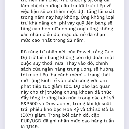
làm chệch hướng câu trả lời trực tiếp về
việc liệu sẽ có thêm một đợt tăng lãi suất
trong năm nay hay không. Ông không loại
trừ khả năng chi phí vay quỹ liên bang sẽ
tăng cao hơn nữa nhưng ông cũng không
xác nhận điều đó, mặc dù nó đã chạm
mức cao nhất trong 22 năm.
Rõ ràng từ nhận xét của Powell rằng Cục
Dự trữ Liên bang không còn dự đoán một
cuộc suy thoái nữa. Thay vào đó, chính
sách của ngân hàng trung ương sẽ hướng
tới mục tiêu 'hạ cánh mềm' - trạng thái
mở rộng kinh tế vừa phải cùng với lạm
phát tiếp tục giảm tốc. Dự báo lạc quan
này cho thị trường chứng khoán đã thúc
đẩy tăng trưởng hơn nữa trong các chỉ số
S&P500 và Dow Jones, trong khi lợi suất
trái phiếu kho bạc Hoa Kỳ và Chỉ số Đô la
(DXY) giảm. Trong bối cảnh đó, cặp
EUR/USD đã ghi nhận mức cao hàng tuần
là 1,1149.