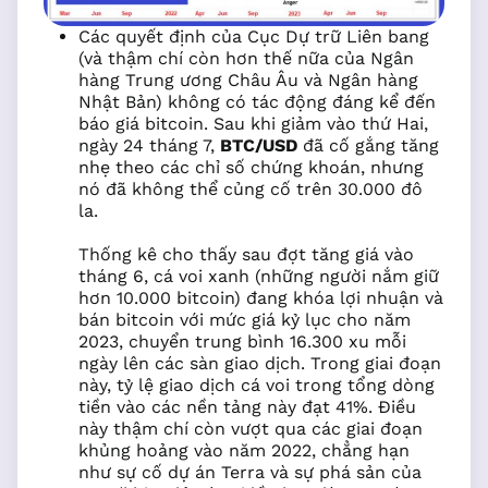
Các quyết định của Cục Dự trữ Liên bang
(và thậm chí còn hơn thế nữa của Ngân
hàng Trung ương Châu Âu và Ngân hàng
Nhật Bản) không có tác động đáng kể đến
báo giá bitcoin. Sau khi giảm vào thứ Hai,
ngày 24 tháng 7,
BTC/USD
đã cố gắng tăng
nhẹ theo các chỉ số chứng khoán, nhưng
nó đã không thể củng cố trên 30.000 đô
la.
Thống kê cho thấy sau đợt tăng giá vào
tháng 6, cá voi xanh (những người nắm giữ
hơn 10.000 bitcoin) đang khóa lợi nhuận và
bán bitcoin với mức giá kỷ lục cho năm
2023, chuyển trung bình 16.300 xu mỗi
ngày lên các sàn giao dịch. Trong giai đoạn
này, tỷ lệ giao dịch cá voi trong tổng dòng
tiền vào các nền tảng này đạt 41%. Điều
này thậm chí còn vượt qua các giai đoạn
khủng hoảng vào năm 2022, chẳng hạn
như sự cố dự án Terra và sự phá sản của