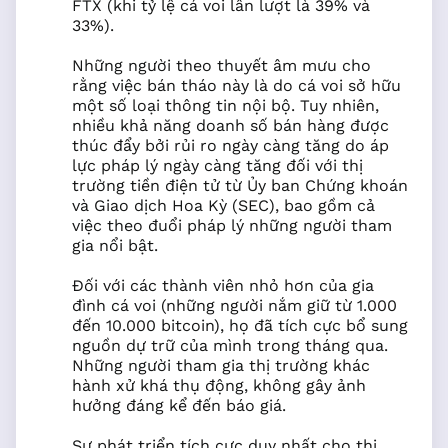
FTX (khi tỷ lệ cá voi lần lượt là 39% và
33%).
Những người theo thuyết âm mưu cho
rằng việc bán tháo này là do cá voi sở hữu
một số loại thông tin nội bộ. Tuy nhiên,
nhiều khả năng doanh số bán hàng được
thúc đẩy bởi rủi ro ngày càng tăng do áp
lực pháp lý ngày càng tăng đối với thị
trường tiền điện tử từ Ủy ban Chứng khoán
và Giao dịch Hoa Kỳ (SEC), bao gồm cả
việc theo đuổi pháp lý những người tham
gia nổi bật.
Đối với các thành viên nhỏ hơn của gia
đình cá voi (những người nắm giữ từ 1.000
đến 10.000 bitcoin), họ đã tích cực bổ sung
nguồn dự trữ của mình trong tháng qua.
Những người tham gia thị trường khác
hành xử khá thụ động, không gây ảnh
hưởng đáng kể đến báo giá.
Sự phát triển tích cực duy nhất cho thị