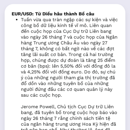
EUR/USD:
Từ Diều hâu thành Bồ câu
Tuần vừa qua tràn ngập các sự kiện và việc
công bố dữ liệu kinh tế vĩ mô. Liên quan
đến cuộc họp của Cục Dự trữ Liên bang
vào ngày 26 tháng 7 và cuộc họp của Ngân
hàng Trung ương Châu Âu vào ngày 27
tháng 7, không có bất ngờ nào về các đợt
tăng lãi suất cơ bản. Trong cả hai trường
hợp, chúng được dự đoán là tăng 25 điểm
cơ bản (bps): lên 5,50% đối với đồng đô la
và 4,25% đối với đồng euro. Do đó, sự chú
ý của những người tham gia thị trường đã
đổ dồn vào những tuyên bố của những
người đứng đầu các cơ quan quản lý này
sau các cuộc họp.
Jerome Powell, Chủ tịch Cục Dự trữ Liên
bang, đã tuyên bố trong cuộc họp báo vào
ngày 26 tháng 7 rằng chính sách tiền tệ
của ngân hàng trung ương Hoa Kỳ hiện đã
trở nên hạn chế. Như thường lệ, ông đã