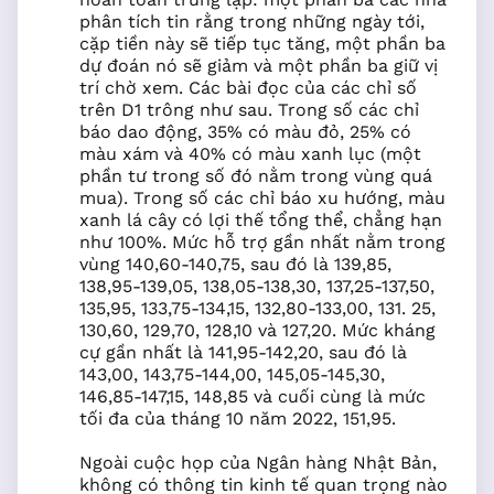
phân tích tin rằng trong những ngày tới,
cặp tiền này sẽ tiếp tục tăng, một phần ba
dự đoán nó sẽ giảm và một phần ba giữ vị
trí chờ xem. Các bài đọc của các chỉ số
trên D1 trông như sau. Trong số các chỉ
báo dao động, 35% có màu đỏ, 25% có
màu xám và 40% có màu xanh lục (một
phần tư trong số đó nằm trong vùng quá
mua). Trong số các chỉ báo xu hướng, màu
xanh lá cây có lợi thế tổng thể, chẳng hạn
như 100%. Mức hỗ trợ gần nhất nằm trong
vùng 140,60-140,75, sau đó là 139,85,
138,95-139,05, 138,05-138,30, 137,25-137,50,
135,95, 133,75-134,15, 132,80-133,00, 131. 25,
130,60, 129,70, 128,10 và 127,20. Mức kháng
cự gần nhất là 141,95-142,20, sau đó là
143,00, 143,75-144,00, 145,05-145,30,
146,85-147,15, 148,85 và cuối cùng là mức
tối đa của tháng 10 năm 2022, 151,95.
Ngoài cuộc họp của Ngân hàng Nhật Bản,
không có thông tin kinh tế quan trọng nào