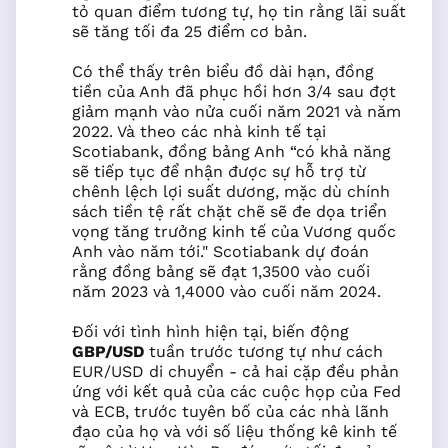
tỏ quan điểm tương tự, họ tin rằng lãi suất
sẽ tăng tối đa 25 điểm cơ bản.
Có thể thấy trên biểu đồ dài hạn, đồng
tiền của Anh đã phục hồi hơn 3/4 sau đợt
giảm mạnh vào nửa cuối năm 2021 và năm
2022. Và theo các nhà kinh tế tại
Scotiabank, đồng bảng Anh “có khả năng
sẽ tiếp tục để nhận được sự hỗ trợ từ
chênh lệch lợi suất dương, mặc dù chính
sách tiền tệ rất chặt chẽ sẽ đe dọa triển
vọng tăng trưởng kinh tế của Vương quốc
Anh vào năm tới." Scotiabank dự đoán
rằng đồng bảng sẽ đạt 1,3500 vào cuối
năm 2023 và 1,4000 vào cuối năm 2024.
Đối với tình hình hiện tại, biến động
GBP/USD
tuần trước tương tự như cách
EUR/USD di chuyển - cả hai cặp đều phản
ứng với kết quả của các cuộc họp của Fed
và ECB, trước tuyên bố của các nhà lãnh
đạo của họ và với số liệu thống kê kinh tế