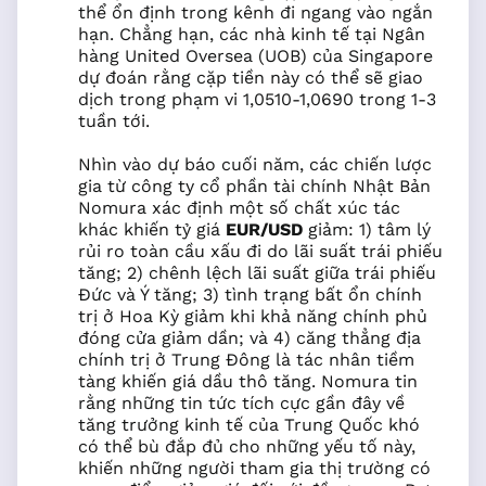
thể ổn định trong kênh đi ngang vào ngắn
hạn. Chẳng hạn, các nhà kinh tế tại Ngân
hàng United Oversea (UOB) của Singapore
dự đoán rằng cặp tiền này có thể sẽ giao
dịch trong phạm vi 1,0510-1,0690 trong 1-3
tuần tới.
Nhìn vào dự báo cuối năm, các chiến lược
gia từ công ty cổ phần tài chính Nhật Bản
Nomura xác định một số chất xúc tác
khác khiến tỷ giá
EUR/USD
giảm: 1) tâm lý
rủi ro toàn cầu xấu đi do lãi suất trái phiếu
tăng; 2) chênh lệch lãi suất giữa trái phiếu
Đức và Ý tăng; 3) tình trạng bất ổn chính
trị ở Hoa Kỳ giảm khi khả năng chính phủ
đóng cửa giảm dần; và 4) căng thẳng địa
chính trị ở Trung Đông là tác nhân tiềm
tàng khiến giá dầu thô tăng. Nomura tin
rằng những tin tức tích cực gần đây về
tăng trưởng kinh tế của Trung Quốc khó
có thể bù đắp đủ cho những yếu tố này,
khiến những người tham gia thị trường có