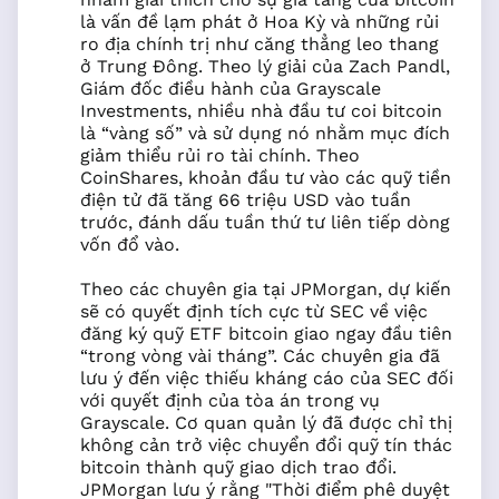
là vấn đề lạm phát ở Hoa Kỳ và những rủi
ro địa chính trị như căng thẳng leo thang
ở Trung Đông. Theo lý giải của Zach Pandl,
Giám đốc điều hành của Grayscale
Investments, nhiều nhà đầu tư coi bitcoin
là “vàng số” và sử dụng nó nhằm mục đích
giảm thiểu rủi ro tài chính. Theo
CoinShares, khoản đầu tư vào các quỹ tiền
điện tử đã tăng 66 triệu USD vào tuần
trước, đánh dấu tuần thứ tư liên tiếp dòng
vốn đổ vào.
Theo các chuyên gia tại JPMorgan, dự kiến
sẽ có quyết định tích cực từ SEC về việc
đăng ký quỹ ETF bitcoin giao ngay đầu tiên
“trong vòng vài tháng”. Các chuyên gia đã
lưu ý đến việc thiếu kháng cáo của SEC đối
với quyết định của tòa án trong vụ
Grayscale. Cơ quan quản lý đã được chỉ thị
không cản trở việc chuyển đổi quỹ tín thác
bitcoin thành quỹ giao dịch trao đổi.
JPMorgan lưu ý rằng "Thời điểm phê duyệt