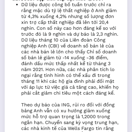
Dữ liệu được công bố tuần trước chỉ ra
rằng mặc dù tỷ lệ thất nghiệp ở Anh giảm
từ 4,3% xuống 4,2% nhưng số lượng đơn
xin trợ cấp thất nghiệp đã lên tới 20,4
nghìn. Con số này cao hơn đáng kể so với
trước đó là 9 nghìn và dự báo là 2,3 nghìn.
Dữ liệu tháng 10 của Liên đoàn Công
nghiệp Anh (CBI) về doanh số bán lẻ của
các nhà bán lẻ lớn cho thấy Chỉ số doanh
số bán lẻ giảm từ -14 xuống -36 điểm,
đánh dấu mức thấp nhất kể từ tháng 3
năm 2021. Hơn nữa, các nhà phân tích lo
ngại rằng tình hình có thể xấu đi trong
tháng 11 khi các hộ gia đình phải đối mặt
với áp lực từ việc giá cả tăng cao, khiến họ
phải cắt giảm chi tiêu một cách đáng kể.
Theo dự báo của ING, rủi ro đối với đồng
bảng Anh vẫn có xu hướng giảm xuống
mức hỗ trợ quan trọng là 1,2000 trong
ngắn hạn. Chuyển sang kỳ vọng trung hạn,
các nhà kinh tế của Wells Fargo tin rằng