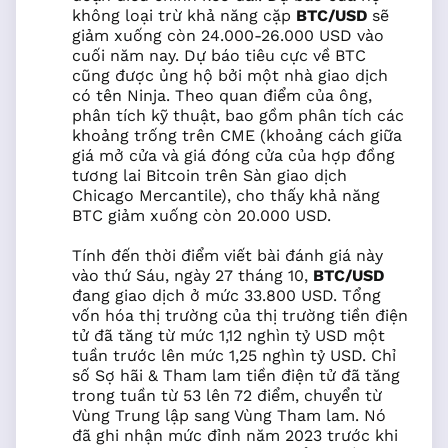
không loại trừ khả năng cặp
BTC/USD
sẽ
giảm xuống còn 24.000-26.000 USD vào
cuối năm nay. Dự báo tiêu cực về BTC
cũng được ủng hộ bởi một nhà giao dịch
có tên Ninja. Theo quan điểm của ông,
phân tích kỹ thuật, bao gồm phân tích các
khoảng trống trên CME (khoảng cách giữa
giá mở cửa và giá đóng cửa của hợp đồng
tương lai Bitcoin trên Sàn giao dịch
Chicago Mercantile), cho thấy khả năng
BTC giảm xuống còn 20.000 USD.
Tính đến thời điểm viết bài đánh giá này
vào thứ Sáu, ngày 27 tháng 10,
BTC/USD
đang giao dịch ở mức 33.800 USD. Tổng
vốn hóa thị trường của thị trường tiền điện
tử đã tăng từ mức 1,12 nghìn tỷ USD một
tuần trước lên mức 1,25 nghìn tỷ USD. Chỉ
số Sợ hãi & Tham lam tiền điện tử đã tăng
trong tuần từ 53 lên 72 điểm, chuyển từ
Vùng Trung lập sang Vùng Tham lam. Nó
đã ghi nhận mức đỉnh năm 2023 trước khi