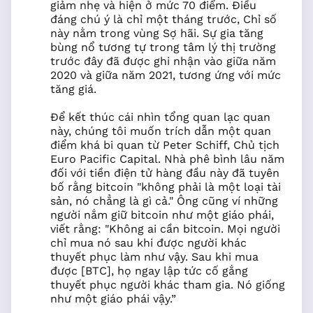
giảm nhẹ và hiện ở mức 70 điểm. Điều
đáng chú ý là chỉ một tháng trước, Chỉ số
này nằm trong vùng Sợ hãi. Sự gia tăng
bùng nổ tương tự trong tâm lý thị trường
trước đây đã được ghi nhận vào giữa năm
2020 và giữa năm 2021, tương ứng với mức
tăng giá.
Để kết thúc cái nhìn tổng quan lạc quan
này, chúng tôi muốn trích dẫn một quan
điểm khá bi quan từ Peter Schiff, Chủ tịch
Euro Pacific Capital. Nhà phê bình lâu năm
đối với tiền điện tử hàng đầu này đã tuyên
bố rằng bitcoin "không phải là một loại tài
sản, nó chẳng là gì cả." Ông cũng ví những
người nắm giữ bitcoin như một giáo phái,
viết rằng: "Không ai cần bitcoin. Mọi người
chỉ mua nó sau khi được người khác
thuyết phục làm như vậy. Sau khi mua
được [BTC], họ ngay lập tức cố gắng
thuyết phục người khác tham gia. Nó giống
như một giáo phái vậy.”