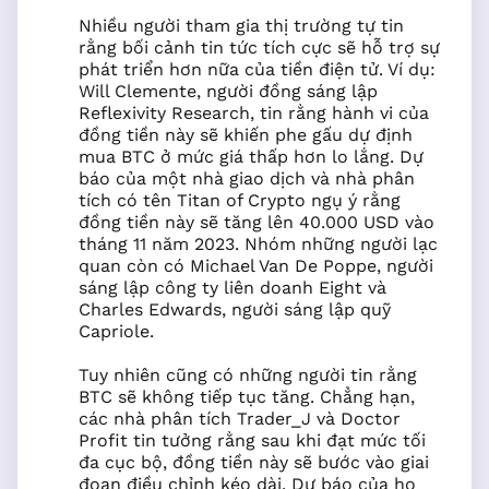
Nhiều người tham gia thị trường tự tin
rằng bối cảnh tin tức tích cực sẽ hỗ trợ sự
phát triển hơn nữa của tiền điện tử. Ví dụ:
Will Clemente, người đồng sáng lập
Reflexivity Research, tin rằng hành vi của
đồng tiền này sẽ khiến phe gấu dự định
mua BTC ở mức giá thấp hơn lo lắng. Dự
báo của một nhà giao dịch và nhà phân
tích có tên Titan of Crypto ngụ ý rằng
đồng tiền này sẽ tăng lên 40.000 USD vào
tháng 11 năm 2023. Nhóm những người lạc
quan còn có Michael Van De Poppe, người
sáng lập công ty liên doanh Eight và
Charles Edwards, người sáng lập quỹ
Capriole.
Tuy nhiên cũng có những người tin rằng
BTC sẽ không tiếp tục tăng. Chẳng hạn,
các nhà phân tích Trader_J và Doctor
Profit tin tưởng rằng sau khi đạt mức tối
đa cục bộ, đồng tiền này sẽ bước vào giai
đoạn điều chỉnh kéo dài. Dự báo của họ