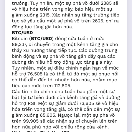
trưởng. Tuy nhiên, một sự phá vỡ dưới 2385 sẽ
vô hiệu hóa triển vọng này, báo hiệu một sự
giảm xuống 2315. Xác nhận sự tăng trưởng tiếp
tục sẽ yêu cầu một sự phá vỡ trên 2625, chỉ ra
động lực tăng giá hơn nữa.
BTC/USD
Bitcoin (
BTC/USD
) đóng cửa tuần ở mức
89,337, di chuyển trong một kênh tăng giá cho
thấy xu hướng tăng tiếp tục. Các đường trung
bình động và sự phá vỡ tăng gần đây qua các
đường tín hiệu hỗ trợ động lực tăng giá này.
Tuy nhiên, một sự điều chỉnh ngắn hạn về mức
hỗ trợ 76,505 là có thể, từ đó một sự phục hồi
có thể dẫn đến lợi nhuận hơn nữa, nhắm mục
tiêu các mức trên 112,605.
Các tín hiệu chính cho tuần bao gồm một sự
bật lại từ biên dưới của kênh tăng giá và đường
hỗ trợ RSI. Một sự giảm dưới 73,605 sẽ vô hiệu
hóa triển vọng tăng giá, có thể dẫn đến một sự
giảm xuống 65,605. Ngược lại, một sự phá vỡ
trên 99,905 sẽ xác nhận sự di chuyển lên trên
hơn nữa phù hợp với chiều rộng của kênh.