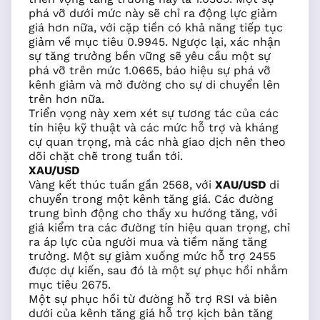
phá vỡ dưới mức này sẽ chỉ ra động lực giảm
giá hơn nữa, với cặp tiền có khả năng tiếp tục
giảm về mục tiêu 0.9945. Ngược lại, xác nhận
sự tăng trưởng bền vững sẽ yêu cầu một sự
phá vỡ trên mức 1.0665, báo hiệu sự phá vỡ
kênh giảm và mở đường cho sự di chuyển lên
trên hơn nữa.
Triển vọng này xem xét sự tương tác của các
tín hiệu kỹ thuật và các mức hỗ trợ và kháng
cự quan trọng, mà các nhà giao dịch nên theo
dõi chặt chẽ trong tuần tới.
XAU/USD
Vàng kết thúc tuần gần 2568, với
XAU/USD
di
chuyển trong một kênh tăng giá. Các đường
trung bình động cho thấy xu hướng tăng, với
giá kiểm tra các đường tín hiệu quan trọng, chỉ
ra áp lực của người mua và tiềm năng tăng
trưởng. Một sự giảm xuống mức hỗ trợ 2455
được dự kiến, sau đó là một sự phục hồi nhắm
mục tiêu 2675.
Một sự phục hồi từ đường hỗ trợ RSI và biên
dưới của kênh tăng giá hỗ trợ kịch bản tăng