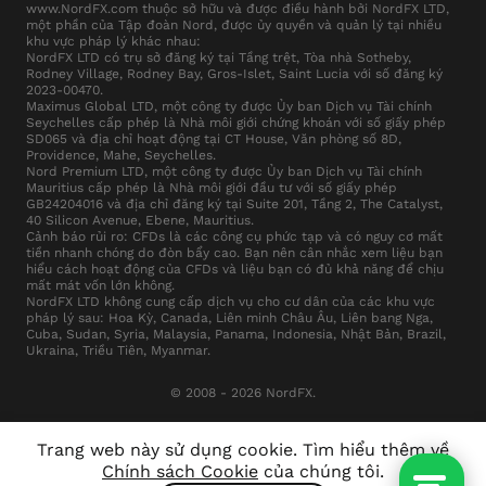
www.NordFX.com thuộc sở hữu và được điều hành bởi NordFX LTD,
một phần của Tập đoàn Nord, được ủy quyền và quản lý tại nhiều
khu vực pháp lý khác nhau:
NordFX LTD có trụ sở đăng ký tại Tầng trệt, Tòa nhà Sotheby,
Rodney Village, Rodney Bay, Gros-Islet, Saint Lucia với số đăng ký
2023-00470.
Maximus Global LTD, một công ty được Ủy ban Dịch vụ Tài chính
Seychelles cấp phép là Nhà môi giới chứng khoán với số giấy phép
SD065 và địa chỉ hoạt động tại CT House, Văn phòng số 8D,
Providence, Mahe, Seychelles.
Nord Premium LTD, một công ty được Ủy ban Dịch vụ Tài chính
Mauritius cấp phép là Nhà môi giới đầu tư với số giấy phép
GB24204016 và địa chỉ đăng ký tại Suite 201, Tầng 2, The Catalyst,
40 Silicon Avenue, Ebene, Mauritius.
Cảnh báo rủi ro: CFDs là các công cụ phức tạp và có nguy cơ mất
tiền nhanh chóng do đòn bẩy cao. Bạn nên cân nhắc xem liệu bạn
hiểu cách hoạt động của CFDs và liệu bạn có đủ khả năng để chịu
mất mát vốn lớn không.
NordFX LTD không cung cấp dịch vụ cho cư dân của các khu vực
pháp lý sau: Hoa Kỳ, Canada, Liên minh Châu Âu, Liên bang Nga,
Cuba, Sudan, Syria, Malaysia, Panama, Indonesia, Nhật Bản, Brazil,
Ukraina, Triều Tiên, Myanmar.
© 2008 - 2026 NordFX.
Trang web này sử dụng cookie. Tìm hiểu thêm về
Chính sách Cookie
của chúng tôi.