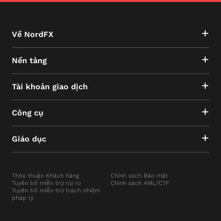
Về NordFX
Nền tảng
Tài khoản giao dịch
Công cụ
Giáo dục
Thỏa thuận Khách hàng
Chính sách Bảo mật
Tuyên bố miễn trừ rủi ro
Chính sách AML/CTF
Tuyên bố miễn trừ trách nhiệm
pháp lý