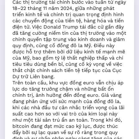
Các thị trường tài chính bước vào tuần từ ngày
18–22 tháng 11 năm 2024, giữa những phát
triển kinh tế và chính trị quan trọng định hình
các chuyển động của tiền tệ, hàng hóa và tiền
điện tử. Việc Donald Trump tái đắc cử gần đây
đã tăng cường niềm tin của thị trường vào một
chính quyền tập trung vào kinh doanh và giảm
quy định, củng cố đồng đô la Mỹ. Điều này
được hỗ trợ thêm bởi dữ liệu kinh tế mạnh mẽ
của Mỹ, bao gồm tỷ lệ thất nghiệp thấp và chi
tiêu tiêu dùng bền bỉ, củng cố kỳ vọng về việc
thắt chặt chính sách tiền tệ tiếp tục của Cục
Dự trữ Liên bang.
Trên toàn cầu, khu vực đồng euro vẫn chịu áp
lực do tăng trưởng chậm và những bất ổn
chính trị, ảnh hưởng đến đồng euro. Giá vàng
đang phản ứng với sức mạnh của đồng đô la,
khi các nhà đầu tư cân nhắc triển vọng của lãi
suất cao hơn so với vai trò của kim loại này
như một tài sản trú ẩn an toàn. Trong khi đó,
bitcoin đang đạt mức cao kỷ lục, được thúc
đẩy bởi sự lạc quan về sự rõ ràng trong quy
định và sự chấp nhận ngày càng tăng của các