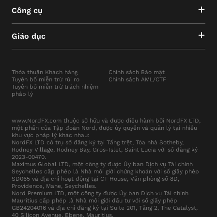
Công cụ
Giáo dục
Thỏa thuận Khách hàng
Chính sách Bảo mật
Tuyên bố miễn trừ rủi ro
Chính sách AML/CTF
Tuyên bố miễn trừ trách nhiệm
pháp lý
www.NordFX.com thuộc sở hữu và được điều hành bởi NordFX LTD,
một phần của Tập đoàn Nord, được ủy quyền và quản lý tại nhiều
khu vực pháp lý khác nhau:
NordFX LTD có trụ sở đăng ký tại Tầng trệt, Tòa nhà Sotheby,
Rodney Village, Rodney Bay, Gros-Islet, Saint Lucia với số đăng ký
2023-00470.
Maximus Global LTD, một công ty được Ủy ban Dịch vụ Tài chính
Seychelles cấp phép là Nhà môi giới chứng khoán với số giấy phép
SD065 và địa chỉ hoạt động tại CT House, Văn phòng số 8D,
Providence, Mahe, Seychelles.
Nord Premium LTD, một công ty được Ủy ban Dịch vụ Tài chính
Mauritius cấp phép là Nhà môi giới đầu tư với số giấy phép
GB24204016 và địa chỉ đăng ký tại Suite 201, Tầng 2, The Catalyst,
40 Silicon Avenue, Ebene, Mauritius.