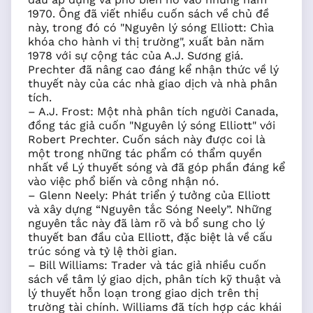
1970. Ông đã viết nhiều cuốn sách về chủ đề
này, trong đó có "Nguyên lý sóng Elliott: Chìa
khóa cho hành vi thị trường", xuất bản năm
1978 với sự cộng tác của A.J. Sương giá.
Prechter đã nâng cao đáng kể nhận thức về lý
thuyết này của các nhà giao dịch và nhà phân
tích.
– A.J. Frost: Một nhà phân tích người Canada,
đồng tác giả cuốn "Nguyên lý sóng Elliott" với
Robert Prechter. Cuốn sách này được coi là
một trong những tác phẩm có thẩm quyền
nhất về Lý thuyết sóng và đã góp phần đáng kể
vào việc phổ biến và công nhận nó.
– Glenn Neely: Phát triển ý tưởng của Elliott
và xây dựng “Nguyên tắc Sóng Neely”. Những
nguyên tắc này đã làm rõ và bổ sung cho lý
thuyết ban đầu của Elliott, đặc biệt là về cấu
trúc sóng và tỷ lệ thời gian.
– Bill Williams: Trader và tác giả nhiều cuốn
sách về tâm lý giao dịch, phân tích kỹ thuật và
lý thuyết hỗn loạn trong giao dịch trên thị
trường tài chính. Williams đã tích hợp các khái