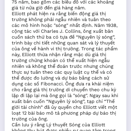
75 năm, bao gồm các biểu đồ với các khoảng
giá từ nửa giờ đến giá hàng năm.
Elliott phát hiện ra rằng biến động giá thị
trường không phải ngẫu nhiên và tuân theo
các mô hình hoặc "sóng" nhất định. Năm 1938,
cộng tác với Charles J. Collins, ông xuất bản
cuốn sách thứ ba có tựa đề “Nguyên lý sóng”,
trình bày chi tiết những quan sát và lý thuyết
của ông về hành vi thị trường. Trong tác phẩm
này, Elliott thừa nhận rằng mặc dù giá thị
trường chứng khoán có thể xuất hiện ngẫu
nhiên và không thể đoán trước nhưng chúng
thực sự tuân theo các quy luật cụ thể và có
thể được đo lường và dự báo bằng cách sử
dụng các số Fibonacci. Ông đưa ra khái niệm
cho rằng giá thị trường di chuyển theo chu kỳ
lặp đi lặp lại mà ông gọi là "sóng". Ngay sau khi
xuất bản cuốn “Nguyên lý sóng”, tạp chí “Thế
giới tài chính” đã ủy quyền cho Elliott viết một
loạt 12 bài báo mô tả phương pháp dự báo thị
trường của ông.
Cần lưu ý rằng Lý thuyết Sóng của Elliott
không thu hút được nhiều sự quan tâm trong