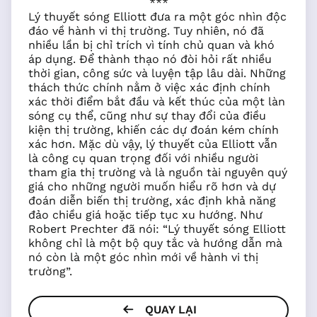
***
Lý thuyết sóng Elliott đưa ra một góc nhìn độc
đáo về hành vi thị trường. Tuy nhiên, nó đã
nhiều lần bị chỉ trích vì tính chủ quan và khó
áp dụng. Để thành thạo nó đòi hỏi rất nhiều
thời gian, công sức và luyện tập lâu dài. Những
thách thức chính nằm ở việc xác định chính
xác thời điểm bắt đầu và kết thúc của một làn
sóng cụ thể, cũng như sự thay đổi của điều
kiện thị trường, khiến các dự đoán kém chính
xác hơn. Mặc dù vậy, lý thuyết của Elliott vẫn
là công cụ quan trọng đối với nhiều người
tham gia thị trường và là nguồn tài nguyên quý
giá cho những người muốn hiểu rõ hơn và dự
đoán diễn biến thị trường, xác định khả năng
đảo chiều giá hoặc tiếp tục xu hướng. Như
Robert Prechter đã nói: “Lý thuyết sóng Elliott
không chỉ là một bộ quy tắc và hướng dẫn mà
nó còn là một góc nhìn mới về hành vi thị
trường”.
QUAY LẠI