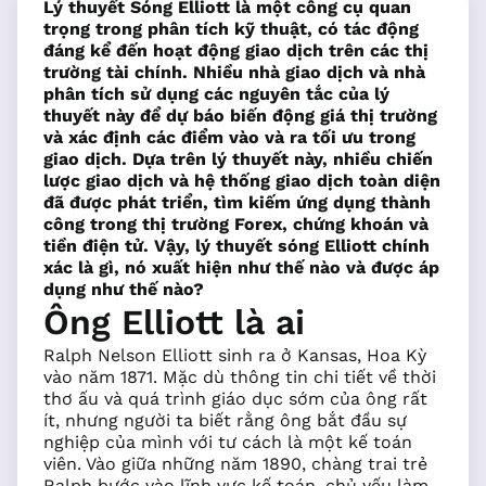
Lý thuyết Sóng Elliott là một công cụ quan
trọng trong phân tích kỹ thuật, có tác động
đáng kể đến hoạt động giao dịch trên các thị
trường tài chính. Nhiều nhà giao dịch và nhà
phân tích sử dụng các nguyên tắc của lý
thuyết này để dự báo biến động giá thị trường
và xác định các điểm vào và ra tối ưu trong
giao dịch. Dựa trên lý thuyết này, nhiều chiến
lược giao dịch và hệ thống giao dịch toàn diện
đã được phát triển, tìm kiếm ứng dụng thành
công trong thị trường Forex, chứng khoán và
tiền điện tử. Vậy, lý thuyết sóng Elliott chính
xác là gì, nó xuất hiện như thế nào và được áp
dụng như thế nào?
Ông Elliott là ai
Ralph Nelson Elliott sinh ra ở Kansas, Hoa Kỳ
vào năm 1871. Mặc dù thông tin chi tiết về thời
thơ ấu và quá trình giáo dục sớm của ông rất
ít, nhưng người ta biết rằng ông bắt đầu sự
nghiệp của mình với tư cách là một kế toán
viên. Vào giữa những năm 1890, chàng trai trẻ
Ralph bước vào lĩnh vực kế toán, chủ yếu làm