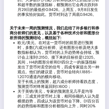
和超半数的振荡指标，都预测出它会再次跌到8
月29日的最低价0.9426。上周五，9月8日发生
的事实恰好如此。货币对到达了局底0.9426。
关于未来一周的预测情况，我们总结了许多银行和券
商分析师们的意见，以及基于各种技术分析和图形分
析所得的预测结论，概括如下
:
欧元/美元。在对这一货币对的前景进行预测
时，多数(六成)分析师、还有图形分析及绝大多
数指标都认为，货币对的上升趋势将会持续，预
计会上涨到1.2150。接下来的目标价是1.2325。
其间，H4的图形分析和D1四分之一的振荡指标
发出了货币对卖空的信号，四成专家提出另一种
观点。他们的建议是，货币对会转向1.1885-
1.2070通道内的横向移动。
至于长线上的预测，超六成分析师持看跌态度，
预测货币对终将返回到1.1600；
关于英镑/美元，专家的预测意见几乎是均等
的：三成支持货币对上涨，相同份额的人认为是
横摆趋势，四成认为该货币对会下降。D1百分百
的趋势指标和图形分析都指向上升，同时20%