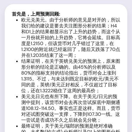
首先是，上周预测回顾
:
欧元兑美元。由于分析师的意见是对开的，所以
我们给的建议是要去关注图形分析的结果；H4
和D1上的结果都显示出了上升的趋势，而这个从
一月份就开始的上升趋势，它将会延续。目标高
度是1.2150，但该货币对几乎错过了这里，在
1.2100的附近就已经返回了，随后又跌落了70点
并在1.2035结束了这一周；
结果证明，在关于英镑兑美元的预测上，原来图
形分析的结论是正确的。由45%的分析师以及
80%的指标支持的结论指出，货币对会上涨到
1.3115。不过，与未达到既定目标的欧元/美元不
同的是，英镑/美元正好相反，不仅超过了目标
位，还在1.3222稳住了这周的最高价；
美元兑日元也有所下降。在关于美元/日元的预
测中提到，该货币对会去再次尝试探底中期侧通
道108.12-114.50。事实也正是这样。而且，货币
对还试图突破这一支撑，下降到107.30一线。这
一尝试是否成功不久之后就会见分晓；
最终证明，关于美元/瑞郎的预测是绝对准确
的。大多数(约六成) 分析师以及D1上的图形分析