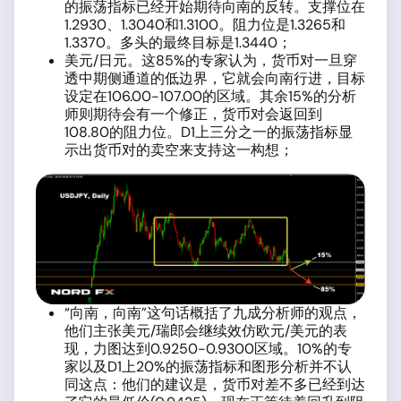
的振荡指标已经开始期待向南的反转。支撑位在
1.2930、1.3040和1.3100。阻力位是1.3265和
1.3370。多头的最终目标是1.3440；
美元/日元。这85%的专家认为，货币对一旦穿
透中期侧通道的低边界，它就会向南行进，目标
设定在106.00-107.00的区域。其余15%的分析
师则期待会有一个修正，货币对会返回到
108.80的阻力位。D1上三分之一的振荡指标显
示出货币对的卖空来支持这一构想；
“向南，向南”这句话概括了九成分析师的观点，
他们主张美元/瑞郎会继续效仿欧元/美元的表
现，力图达到0.9250-0.9300区域。10%的专
家以及D1上20%的振荡指标和图形分析并不认
同这点：他们的建议是，货币对差不多已经到达