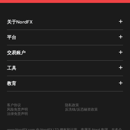
关于NordFX
平台
交易账户
工具
教育
客户协议
隐私政策
风险免责声明
反洗钱/反恐融资政策
法律免责声明
www.NordFX.com 由 NordFX LTD 拥有和运营，隶属于 Nord 集团，在多个