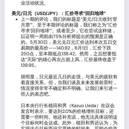
业活动状况。
美元
/
日元（
USD/JPY
）：汇价寻求“回归地球”
上一期的评论，我们的标题是“美元/日元收到‘登
月票’”。至于本期评论的标题，我们称之为“汇价
寻求‘回归地球’”。或者至少，它在尝试这样做，
以证明一周前由75%分析师提出的预测是正确
的。5月30日，美元兑日元汇价达到本次五日交
易期的最高价——140.92，6月1日，汇价下跌
250点，至本期低点138.42。然而，之后想要抵
达“天际”的雄心再次占据上风，汇价最终收盘于
139.95。
很明显，日元最近几日的走强，与美元的疲软有
着直接关系。但，当我们谈及未来发展前景时，
情况变得非常不确定和不明确。让我们来引述一
些人的表态吧。
日本央行行长植田和男（Kazuo Ueda）在议会
发言时表示，要达到2.0%的价格增长目标，还
需要一些时间。他还补充说，他无法具体说明这
个目标何时会达成。此外，植田和男还认为，为
实现这个目标而设定严格的时间表，可能会给市