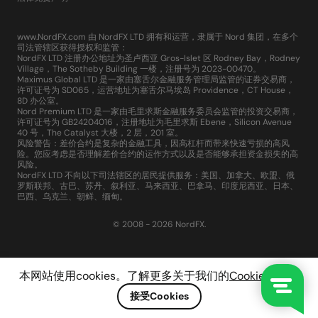
www.NordFX.com 由 NordFX LTD 拥有和运营，隶属于 Nord 集团，在多个
司法管辖区获得授权和监管：
NordFX LTD 注册办公地址为圣卢西亚 Gros-Islet 区 Rodney Bay，Rodney
Village，The Sotheby Building 一楼，注册号为 2023-00470。
Maximus Global LTD 是一家由塞舌尔金融服务管理局监管的证券交易商，
许可证号为 SD065，运营地址为塞舌尔马埃岛 Providence，CT House，
8D 办公室。
Nord Premium LTD 是一家由毛里求斯金融服务委员会监管的投资交易商，
许可证号为 GB24204016，注册地址为毛里求斯 Ebene，Silicon Avenue
40 号，The Catalyst 大楼，2 层，201 室。
风险警告：差价合约是复杂的金融工具，因高杠杆而带来快速亏损的高风
险。您应考虑是否理解差价合约的运作方式以及是否能够承担资金损失的高
风险。
NordFX LTD 不向以下司法辖区的居民提供服务：美国、加拿大、欧盟、俄
罗斯联邦、古巴、苏丹、叙利亚、马来西亚、巴拿马、印度尼西亚、日本、
巴西、乌克兰、朝鲜、缅甸。
© 2008 - 2026 NordFX.
本网站使用cookies。了解更多关于我们的
Cookie政策
。
接受Cookies