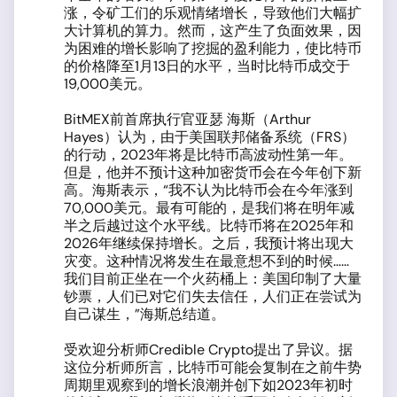
涨，令矿工们的乐观情绪增长，导致他们大幅扩
大计算机的算力。然而，这产生了负面效果，因
为困难的增长影响了挖掘的盈利能力，使比特币
的价格降至1月13日的水平，当时比特币成交于
19,000美元。
BitMEX前首席执行官亚瑟 海斯（Arthur
Hayes）认为，由于美国联邦储备系统（FRS）
的行动，2023年将是比特币高波动性第一年。
但是，他并不预计这种加密货币会在今年创下新
高。海斯表示，“我不认为比特币会在今年涨到
70,000美元。最有可能的，是我们将在明年减
半之后越过这个水平线。比特币将在2025年和
2026年继续保持增长。之后，我预计将出现大
灾变。这种情况将发生在最意想不到的时候……
我们目前正坐在一个火药桶上：美国印制了大量
钞票，人们已对它们失去信任，人们正在尝试为
自己谋生，”海斯总结道。
受欢迎分析师Credible Crypto提出了异议。据
这位分析师所言，比特币可能会复制在之前牛势
周期里观察到的增长浪潮并创下如2023年初时