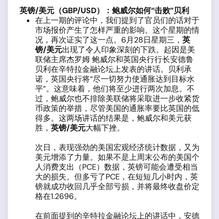
英镑
/
美元（
GBP/USD
）：鲍威尔如何“击败”贝利
在上一期的评论中，我们提到了官员们的话对于
市场报价产生了怎样严重的影响。这个星期的情
况，再次证实了这一点。6月28日星期三，
英
镑
/
美元
出现了令人印象深刻的下跌。起因是美
联储主席杰罗姆 鲍威尔和英国央行行长安德鲁
贝利在辛特拉金融论坛上发表的讲话。贝利承
诺，英国央行将“尽一切努力使通胀达到目标水
平”。这意味着，他们将至少进行两次加息。不
过，鲍威尔也不排除美联储将采取进一步收紧货
币政策的举措，尽管美国的通胀率要比英国的低
得多。这两场讲话的结果是，鲍威尔和美元获
胜，
英镑
/
美元
大幅下挫。
次日，表现强劲的美国宏观经济统计数据，又为
美元增添了力量。如果不是上周末公布的美国个
人消费支出（PCE）数据，英镑可能会遭受相当
大的损失。但多亏了PCE，在短短几小时内，英
镑就成功收回几乎全部亏损，并将最终收盘价定
格在1.2696。
在前面提到的辛特拉金融论坛上的讲话中，安德