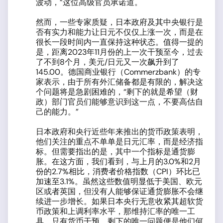
波动，”这位高级官员承诺道。
然而，一些专家质疑，日本政府及其中央银行是
否有实力和能力让日元不仅仅上涨一次，而是在
很长一段时间内一直保持这种状态。值得一提的
是，距离2023年11月份的上一次干预至今，过去
了不到8个月，美元/日元又一次飙升到了
145.00。德国商业银行（Commerzbank）的专
家表示，由于所有外汇储备都是有限的，解决这
个问题将是急剧困难的，“剩下的就是希望（财
政）部门官员们能够意识到这一点，不要高估自
己的能力。”
日本政府和央行近些年来推出的货币政策表明，
他们关注的重点不单单是日元汇率，而是经济指
标。但需要指出的是，其中一个指标是通货膨
胀。在这方面，我们看到，与上月的3.0%和2月
份的2.7%相比，消费者价格指数（CPI）环比已
加速至3.1%。虽然这些数值明显低于美国、欧元
区或者英国，但没有人能够保证通货膨胀不会继
续进一步增长。如果日本央行无意收紧其超软货
币政策和上调利率水平，那维持汇率的唯一工
具，只有货币干预。剩下的唯一问题便是他们何