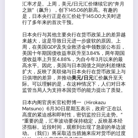
汇率才是。上周，美元/日元汇价继续它的“奔月
之旅”（飙升），创下145.06的新高。有趣的
是，日本央行正是在汇价处于145.00大关时进
行了多年来的首次干预。
日本央行与其他主要央行在货币政策上的差异越
来越大，这是导致日元进一步疲软的原因。上
周，在美国GDP及失业救济金申领数据公布后，
美国十年期国债收益率跃升至3.84%，两年期国
债收益率上升至4.88%，为自今年3月以来的最
高水平。因此，美国与日本国债之间的利差继续
扩大，反映了美联储与日本央行在货币政策上与
日俱增的差异，并推动
美元
/
日元
汇价飙升至天
际。可以理解的是，在这种情况下，人们对日本
监管当局人为支持本国货币的能力提出了质疑。
日本内阁官房长官松野博一（Hirokazu
Matsuno）6月30日星期五表示，政府“正在以
高度的紧迫感和即时性，密切监控日元走势。”
“重要的是，汇率波动要保持稳定，反映基本经
济指标。近段时间，观察到出现了急剧的单边波
动。（我们）将采取适当措施来应对货币的过度