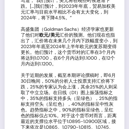
写道，“我们预计，美元将在晚些时候逐渐下
跌。[...]我们预计，到2023年年底，贸易加权美
元汇率与目前水平相比不会有太大变化，到
2024年，将下降4.5%。”
高盛集团（Goldman Sachs）经济学家也更新
了他们对
欧元
/
美元
汇价的预测。他们现在也指
出了，汇价将在未来几个月内下跌幅度变小，到
2023年年底至2024年上半年欧元的复苏期变得
更长。他们预计，这个货币对的汇率在3个月内
将达到1.0700，在6个月内达到1.1000，在12个
月内达到1.1200。
关于近期的发展，截至本期评论撰稿时，即6月
30日晚间，50%的分析人士投票支持汇价将下
跌，25%的专家认为会上涨，其余25%的人则采
取了中立立场。在日线（D1）图上振荡指标之
中，35%的指标支持多头（呈绿色），25%的指
标支持空头（呈红色），40%的指标呈中性灰
色。趋势指标之中，90%的指标呈绿色，呈红
色的指标仅占10%。对于这个货币对而言，距离
最近的支撑位水平位于1.0895-1.0900区域，接
下来依次是1.0865、1.0790-1.0815、1.0745、