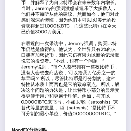
币，并解释了为何比特币会在未来数年内增长。
当时，Jeremy的预测激怒或逗乐了大多数人，
他们并不愿听从他的建议。然而如今，他们对此
感到深深的懊悔，因为他们本可以以1美元的投
资获得超过1,000枚BTC，而这些比特币在今天
已价值3000万美元。
在最近的一次采访中，Jeremy强调，购买比特
币仍然是值得的。他认为，全世界只有2%的人
口拥有加密货币，因此它仍有潜力以新的记录取
悦它的投资者。“不过，也有一个问题，”
Jeremy说到，“每个人都想拥有一整枚比特币，
没有人会想去商店说，‘可以给我万亿分之一的
苹果吗？’所以，尽管比特币是可分割的，这种
特性从本质上而言也是它的致命弱点。所以，解
决这个问题的办法是，让比特币小部分的显示变
得更便于用户和更易于理解。例如，与其以
0.00001BTC来书写，不如以‘聪（satoshis）’来
替代等量的数量，‘聪（satoshis）’是比特币不
可分割的最小单位，价值0.00000001 BTC。”
NordFX
分析团队