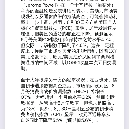
（Jerome Powell）在一个于辛特拉（葡萄牙）
举办的金融论坛发表讲话时表示，劳动力市场表
现强劲以及通货膨胀的持续高企，可能会推动利
率进一步上调。然而，6月30日公布的美国个人
核心消费支出数据（PCE）表明，尽管发展速度
缓慢，但美国的通货膨胀正在下降。预测显示，
6月份美国PCE指数仍应保持在之前水平4.7%，
但实际上，该指数下降到了4.6%。这在一定程
度上，抑制了市场对美元的乐观情绪，随着DXY
美元指数下跌，欧元/美元汇价又回到了两周横
摆通道的中间区域，以1.0910收盘本次五日交易
期。
至于大洋彼岸另一方的经济状况，在西班牙、德
国初步通胀数据高企之后，市场预计欧元区 6
月份消费者物价协调指数（HICP）将增长
0.7%，大幅超过一个月前水平0.2%。然而实际
数据是，尽管高于5月份数值，但也只是略高，
为0.3%。此外，6月30日星期五公布的初步消
费者价格指数（CPI）显示，欧元区通胀率从
6.1%同比下降至5.5%（预期值5.6%）。