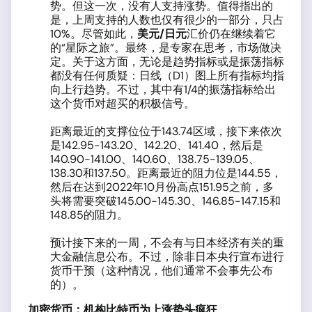
势。但这一次，没有人支持涨势。值得指出的
是，上周支持的人数也仅有很少的一部分，只占
10%。尽管如此，
美元
/
日元
汇价仍在继续着它
的“星际之旅”。最终，是专家在思考，市场做决
定。关于这方面，无论是趋势指标或是振荡指标
都没有任何质疑：日线（D1）图上所有指标均指
向上行趋势。不过，其中有1/4的振荡指标给出
这个货币对超买的积极信号。
距离最近的支撑位位于143.74区域，接下来依次
是142.95-143.20、142.20、141.40，然后是
140.90-141.00、140.60、138.75-139.05、
138.30和137.50。距离最近的阻力位是144.55，
然后在达到2022年10月份高点151.95之前，多
头将需要突破145.00-145.30、146.85-147.15和
148.85的阻力。
预计接下来的一周，不会有与日本经济有关的重
大金融信息公布。不过，除非日本央行宣布进行
货币干预（这种情况，他们通常不会事先公布
的）。
加密货币：机构比特币为上涨势头疯狂