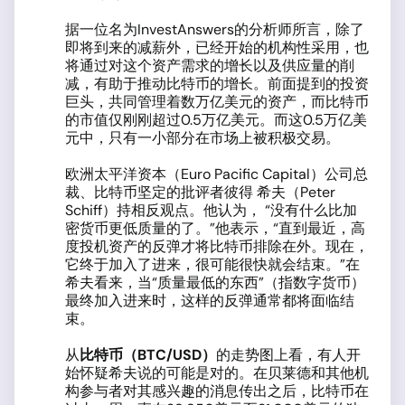
据一位名为InvestAnswers的分析师所言，除了
即将到来的减薪外，已经开始的机构性采用，也
将通过对这个资产需求的增长以及供应量的削
减，有助于推动比特币的增长。前面提到的投资
巨头，共同管理着数万亿美元的资产，而比特币
的市值仅刚刚超过0.5万亿美元。而这0.5万亿美
元中，只有一小部分在市场上被积极交易。
欧洲太平洋资本（Euro Pacific Capital）公司总
裁、比特币坚定的批评者彼得 希夫（Peter
Schiff）持相反观点。他认为， “没有什么比加
密货币更低质量的了。”他表示，“直到最近，高
度投机资产的反弹才将比特币排除在外。现在，
它终于加入了进来，很可能很快就会结束。”在
希夫看来，当“质量最低的东西”（指数字货币）
最终加入进来时，这样的反弹通常都将面临结
束。
从
比特币（
BTC/USD
）
的走势图上看，有人开
始怀疑希夫说的可能是对的。在贝莱德和其他机
构参与者对其感兴趣的消息传出之后，比特币在