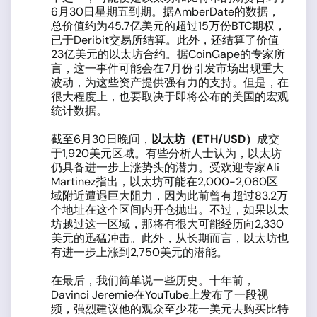
6月30日星期五到期。据AmberDate的数据，
总价值约为45.7亿美元的超过15万份BTC期权，
已于Deribit交易所结算。此外，还结算了价值
23亿美元的以太坊合约。据CoinGape的专家所
言，这一事件可能会在7月份引发市场出现重大
波动，为这些资产提供强有力的支持。但是，在
很大程度上，也要取决于即将公布的美国的宏观
统计数据。
截至6月30日晚间，
以太坊（
ETH/USD
）
成交
于1,920美元区域。有些分析人士认为，以太坊
仍具备进一步上涨势头的潜力。受欢迎专家Ali
Martinez指出，以太坊可能在2,000-2,060区
域附近遭遇巨大阻力，因为此前曾有超过83.2万
个地址在这个区间内开仓抛出。不过，如果以太
坊越过这一区域，那将有很大可能经历向2,330
美元的迅猛冲击。此外，从长期而言，以太坊也
有进一步上涨到2,750美元的潜能。
在最后，我们简单说一些历史。十年前，
Davinci Jeremie在YouTube上发布了一段视
频，强烈建议他的观众至少花一美元去购买比特