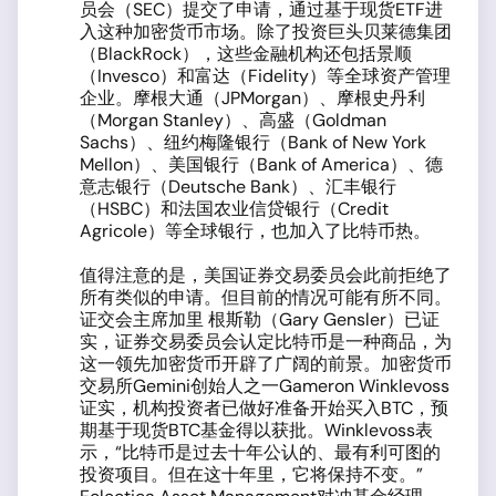
员会（SEC）提交了申请，通过基于现货ETF进
入这种加密货币市场。除了投资巨头贝莱德集团
（BlackRock），这些金融机构还包括景顺
（Invesco）和富达（Fidelity）等全球资产管理
企业。摩根大通（JPMorgan）、摩根史丹利
（Morgan Stanley）、高盛（Goldman
Sachs）、纽约梅隆银行（Bank of New York
Mellon）、美国银行（Bank of America）、德
意志银行（Deutsche Bank）、汇丰银行
（HSBC）和法国农业信贷银行（Credit
Agricole）等全球银行，也加入了比特币热。
值得注意的是，美国证券交易委员会此前拒绝了
所有类似的申请。但目前的情况可能有所不同。
证交会主席加里 根斯勒（Gary Gensler）已证
实，证券交易委员会认定比特币是一种商品，为
这一领先加密货币开辟了广阔的前景。加密货币
交易所Gemini创始人之一Gameron Winklevoss
证实，机构投资者已做好准备开始买入BTC，预
期基于现货BTC基金得以获批。Winklevoss表
示，“比特币是过去十年公认的、最有利可图的
投资项目。但在这十年里，它将保持不变。”