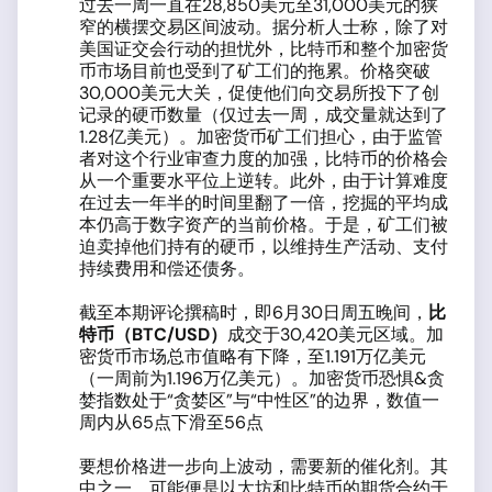
过去一周一直在28,850美元至31,000美元的狭
窄的横摆交易区间波动。据分析人士称，除了对
美国证交会行动的担忧外，比特币和整个加密货
币市场目前也受到了矿工们的拖累。价格突破
30,000美元大关，促使他们向交易所投下了创
记录的硬币数量（仅过去一周，成交量就达到了
1.28亿美元）。加密货币矿工们担心，由于监管
者对这个行业审查力度的加强，比特币的价格会
从一个重要水平位上逆转。此外，由于计算难度
在过去一年半的时间里翻了一倍，挖掘的平均成
本仍高于数字资产的当前价格。于是，矿工们被
迫卖掉他们持有的硬币，以维持生产活动、支付
持续费用和偿还债务。
截至本期评论撰稿时，即6月30日周五晚间，
比
特币（
BTC/USD
）
成交于30,420美元区域。加
密货币市场总市值略有下降，至1.191万亿美元
（一周前为1.196万亿美元）。加密货币恐惧&贪
婪指数处于“贪婪区”与“中性区”的边界，数值一
周内从65点下滑至56点
要想价格进一步向上波动，需要新的催化剂。其
中之一，可能便是以太坊和比特币的期货合约于