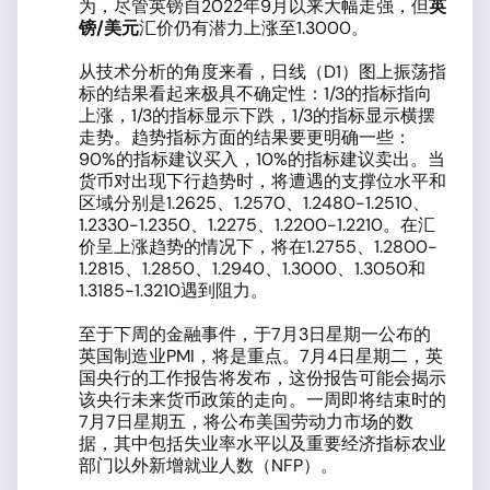
为，尽管英镑自2022年9月以来大幅走强，但
英
镑
/
美元
汇价仍有潜力上涨至1.3000。
从技术分析的角度来看，日线（D1）图上振荡指
标的结果看起来极具不确定性：1/3的指标指向
上涨，1/3的指标显示下跌，1/3的指标显示横摆
走势。趋势指标方面的结果要更明确一些：
90%的指标建议买入，10%的指标建议卖出。当
货币对出现下行趋势时，将遭遇的支撑位水平和
区域分别是1.2625、1.2570、1.2480-1.2510、
1.2330-1.2350、1.2275、1.2200-1.2210。在汇
价呈上涨趋势的情况下，将在1.2755、1.2800-
1.2815、1.2850、1.2940、1.3000、1.3050和
1.3185-1.3210遇到阻力。
至于下周的金融事件，于7月3日星期一公布的
英国制造业PMI，将是重点。7月4日星期二，英
国央行的工作报告将发布，这份报告可能会揭示
该央行未来货币政策的走向。一周即将结束时的
7月7日星期五，将公布美国劳动力市场的数
据，其中包括失业率水平以及重要经济指标农业
部门以外新增就业人数（NFP）。