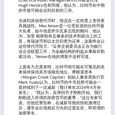
Eclectica Asset Management对冲基金经理
Hugh Hendry也有同感，他认为，比特币在中期
的市值可能会达到目前的三倍。
当谈到其他替代币时，情况在一定程度上变得更
具挑战性。Max Keiser是一位受欢迎的比特币最
大化者，如今他是萨尔瓦多总统的顾问，他认
为，加里 根斯勒有足够多的技术和政治上的工
具，将瑞波币和以太坊归类为证券，这最终会让
这些替代币毁灭。“证券交易委员会正在为银行
业企业联盟工作，为金融结构的利益从事敲诈勒
索活动，”Keiser在他的博客中这样写道。
上面各方态度表明，比特币很可能在可预见的未
来保持保持其市场领先地位。摩根溪资本
（Morgan Creek Capital）创始人兼首席执行官
Mark Yusko认为，比特币的牛市趋势可能会一
直持续到下一次减薪（预计将在2024年4月份
发生）。“我认为，反弹回升才刚刚开始。我们
刚刚进入所谓的加密货币的夏季，”这位专家写
道。但他也警告称，在减薪导致的投机激增过
后，通常会出现相反方向的过度反应，即所谓的
加密寒冬。