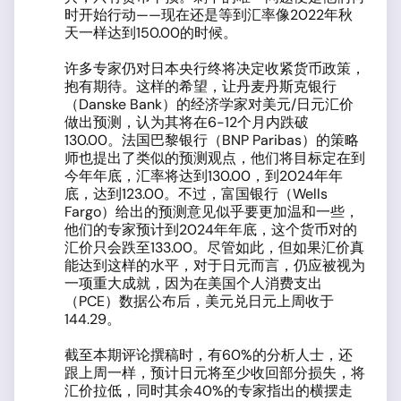
时开始行动——现在还是等到汇率像2022年秋
天一样达到150.00的时候。
许多专家仍对日本央行终将决定收紧货币政策，
抱有期待。这样的希望，让丹麦丹斯克银行
（Danske Bank）的经济学家对美元/日元汇价
做出预测，认为其将在6-12个月内跌破
130.00。法国巴黎银行（BNP Paribas）的策略
师也提出了类似的预测观点，他们将目标定在到
今年年底，汇率将达到130.00，到2024年年
底，达到123.00。不过，富国银行（Wells
Fargo）给出的预测意见似乎要更加温和一些，
他们的专家预计到2024年年底，这个货币对的
汇价只会跌至133.00。尽管如此，但如果汇价真
能达到这样的水平，对于日元而言，仍应被视为
一项重大成就，因为在美国个人消费支出
（PCE）数据公布后，美元兑日元上周收于
144.29。
截至本期评论撰稿时，有60%的分析人士，还
跟上周一样，预计日元将至少收回部分损失，将
汇价拉低，同时其余40%的专家指出的横摆走