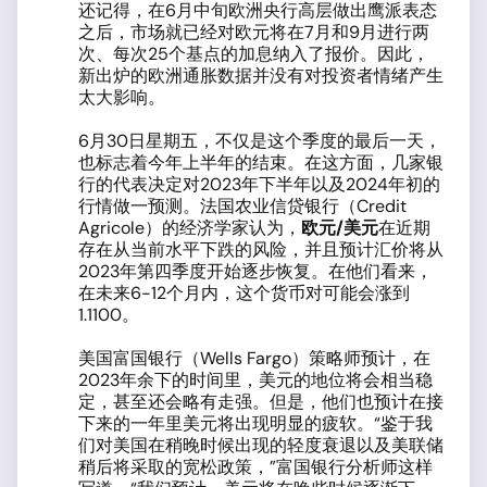
还记得，在6月中旬欧洲央行高层做出鹰派表态
之后，市场就已经对欧元将在7月和9月进行两
次、每次25个基点的加息纳入了报价。因此，
新出炉的欧洲通胀数据并没有对投资者情绪产生
太大影响。
6月30日星期五，不仅是这个季度的最后一天，
也标志着今年上半年的结束。在这方面，几家银
行的代表决定对2023年下半年以及2024年初的
行情做一预测。法国农业信贷银行（Credit
Agricole）的经济学家认为，
欧元
/
美元
在近期
存在从当前水平下跌的风险，并且预计汇价将从
2023年第四季度开始逐步恢复。在他们看来，
在未来6-12个月内，这个货币对可能会涨到
1.1100。
美国富国银行（Wells Fargo）策略师预计，在
2023年余下的时间里，美元的地位将会相当稳
定，甚至还会略有走强。但是，他们也预计在接
下来的一年里美元将出现明显的疲软。“鉴于我
们对美国在稍晚时候出现的轻度衰退以及美联储
稍后将采取的宽松政策，”富国银行分析师这样