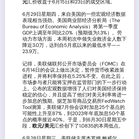
元
汇价收盘于6月15日和23日的成交区域。
6月29日星期四，来自美国的一些宏观经济数据
表现相当强劲。美国商业部经济分析局（The
Bureau of Economic Analysis）将第一季度
GDP上调至年同比2.0%（预期值为1.3%）。劳
动力市场方面，本周初次申领失业救济金人数下
降近3.0万，达到自5月底以来的最低水平——
23.9万。
记得，美联储联邦公开市场委员会（FOMC）在
6月14日的会议上做出决定，暂停货币收紧政策
进程，并将利率保持在5.25%不变。在此之后，
市场参与者只能将宝押在监管部门的下一步行动
上。公布的宏观数据增强了人们对美国经济保持
稳定的信心，并且提高了他们对美元利率将进一
步加息的预期。据芝加哥商品交易所FedWatch
Tool测算，美联储7月份会议时加息25个基点的
可能性上升至87%，到2023年年底加息50个基
点的概率接近40%。于是，到6月30日星期五中
段，
欧元
/
美元
汇价创下了1.0835的本周低点。
6月28日星期三，美联储主席杰罗姆 鲍威尔