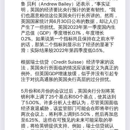
鲁 贝利（Andrew Bailey）还表示，“事实证
明，英国的经济要比央行预计的更有韧性。”我
们也愿意相信这位英国央行行长所讲的。然而，
英国国家统计局6月30日公布的数据，却让人们
产生了一些担忧。英国2023年第一季度国内生
产总值（GDP）季度增长0.1%，年度增长
0.2%。如果说第一个指标尚且保持在之前水平
的话，那第二个指标则显示出了经济的显著下
滑：实际结果较2022年第四季度低0.5%。
根据瑞士信贷（Credit Suisse）经济学家的说
法，英国央行所面临的情况应该被定义为真正的
例外。但英国GDP增速放缓，似乎并没有引起专
注于对抗高通胀的英国央行高层的过分担忧。
5月份和6月份的会议过后，英国央行分别将英
镑利率上调了25个基点和50个基点，使其达到
了5.00%。许多分析人士都认为，尽管英国面临
经济衰退威胁，该监管部门可能会在即将举行的
两次会议上，将利率上调到5.50%，然后再加息
至6.25%。这些在可预见的未来可能采取的举
措，将给英镑提供支持。例如，瑞士信贷就认