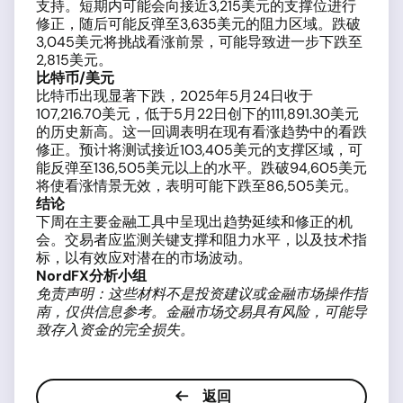
支持。短期内可能会向接近3,215美元的支撑位进行
修正，随后可能反弹至3,635美元的阻力区域。跌破
3,045美元将挑战看涨前景，可能导致进一步下跌至
2,815美元。
比特币/美元
比特币出现显著下跌，2025年5月24日收于
107,216.70美元，低于5月22日创下的111,891.30美元
的历史新高。这一回调表明在现有看涨趋势中的看跌
修正。预计将测试接近103,405美元的支撑区域，可
能反弹至136,505美元以上的水平。跌破94,605美元
将使看涨情景无效，表明可能下跌至86,505美元。
结论
下周在主要金融工具中呈现出趋势延续和修正的机
会。交易者应监测关键支撑和阻力水平，以及技术指
标，以有效应对潜在的市场波动。
NordFX分析小组
免责声明：这些材料不是投资建议或金融市场操作指
南，仅供信息参考。金融市场交易具有风险，可能导
致存入资金的完全损失。
返回