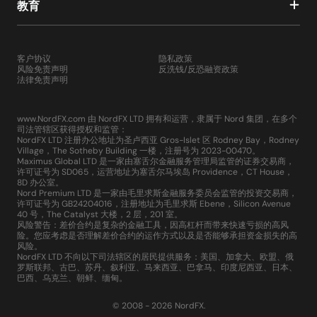
教育
客户协议
隐私政策
风险免责声明
反洗钱/反恐融资政策
法律免责声明
www.NordFX.com 由 NordFX LTD 拥有和运营，隶属于 Nord 集团，在多个
司法管辖区获得授权和监管：
NordFX LTD 注册办公地址为圣卢西亚 Gros-Islet 区 Rodney Bay，Rodney
Village，The Sotheby Building 一楼，注册号为 2023-00470。
Maximus Global LTD 是一家由塞舌尔金融服务管理局监管的证券交易商，
许可证号为 SD065，运营地址为塞舌尔马埃岛 Providence，CT House，
8D 办公室。
Nord Premium LTD 是一家由毛里求斯金融服务委员会监管的投资交易商，
许可证号为 GB24204016，注册地址为毛里求斯 Ebene，Silicon Avenue
40 号，The Catalyst 大楼，2 层，201 室。
风险警告：差价合约是复杂的金融工具，因高杠杆而带来快速亏损的高风
险。您应考虑是否理解差价合约的运作方式以及是否能够承担资金损失的高
风险。
NordFX LTD 不向以下司法辖区的居民提供服务：美国、加拿大、欧盟、俄
罗斯联邦、古巴、苏丹、叙利亚、马来西亚、巴拿马、印度尼西亚、日本、
巴西、乌克兰、朝鲜、缅甸。
© 2008 - 2026 NordFX.