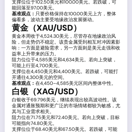
支撑位位于102.50美元和100.00美元。若跌破，可
能回落至97.00美元。
基准观点：
只要价格保持在100.00美元上方，整体
偏看多，波动主要受地缘政治发展驱动。
黄金（XAU/USD）
黄金本周收于4,524.30美元，尽管存在地缘政治风
险，但走势仍不稳定。该贵金属受到相互对冲因素影
响：一方面是避险需求，另一方面则是美元走强和收
益率上升带来的压力。
阻力位位于4,585美元和4,634美元。若向上突破，
可能上行至4,700美元。
支撑位在4,450美元和4,400美元。若跌破，可能打
开通往4,300美元的空间。
基准观点：
在4,450–4,585美元区间内整体中性。
白银（XAG/USD）
白银收于69.796美元，继续表现出较高波动性。该
金属对通胀预期和更广泛的市场情绪都较为敏感，尤
其与工业需求相关。
阻力位在71.75美元和72.40美元。若向上突破，目标
可能指向74.80美元。
支撑位位于68.40美元和67.50美元。若跌破，可能