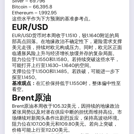
Silver – 69.796
Bitcoin – 66,395.8
Ethereum – 1,992.95
这些水平作为下方预测的基准参考点。
EUR/USD
EUR/USD货币对本周收于1.1510，较1.1640附近的局
部高点回落。在地缘政治不确定性下，避险需求支撑
美元走强，持续对欧元构成压力。同时，欧元区正面
临通胀风险上升与经济增长放缓并存的复杂局面。
阻力位位于1.1550和1.1580。若持续突破这些水平，
可能打开上行至1.1630–1.1640的空间。
支撑位位于1.1500和1.1485。若跌破，可能进一步下
探至1.1450。
基准观点：
在汇价保持低于1.1550时，整体偏中性至
看空。
Brent原油
Brent原油本周收于105.32美元，因持续的地缘政治
紧张局势以及对潜在供应中断的担忧而维持高位。市
场继续对新闻头条作出剧烈反应，保持高波动环境。
阻力位在107.00美元和109.80美元。若向上突破，
价格可能上行至112.00美元。