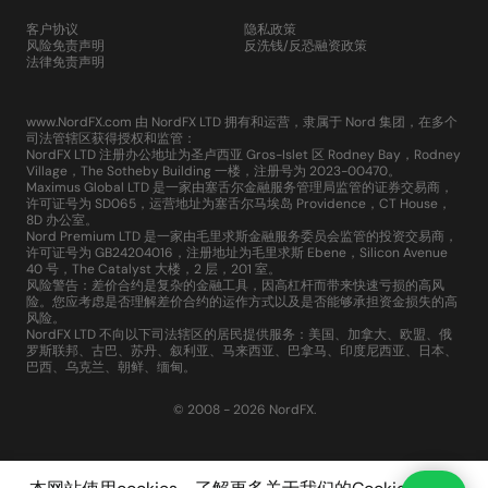
客户协议
隐私政策
风险免责声明
反洗钱/反恐融资政策
法律免责声明
www.NordFX.com 由 NordFX LTD 拥有和运营，隶属于 Nord 集团，在多个
司法管辖区获得授权和监管：
NordFX LTD 注册办公地址为圣卢西亚 Gros-Islet 区 Rodney Bay，Rodney
Village，The Sotheby Building 一楼，注册号为 2023-00470。
Maximus Global LTD 是一家由塞舌尔金融服务管理局监管的证券交易商，
许可证号为 SD065，运营地址为塞舌尔马埃岛 Providence，CT House，
8D 办公室。
Nord Premium LTD 是一家由毛里求斯金融服务委员会监管的投资交易商，
许可证号为 GB24204016，注册地址为毛里求斯 Ebene，Silicon Avenue
40 号，The Catalyst 大楼，2 层，201 室。
风险警告：差价合约是复杂的金融工具，因高杠杆而带来快速亏损的高风
险。您应考虑是否理解差价合约的运作方式以及是否能够承担资金损失的高
风险。
NordFX LTD 不向以下司法辖区的居民提供服务：美国、加拿大、欧盟、俄
罗斯联邦、古巴、苏丹、叙利亚、马来西亚、巴拿马、印度尼西亚、日本、
巴西、乌克兰、朝鲜、缅甸。
© 2008 - 2026 NordFX.