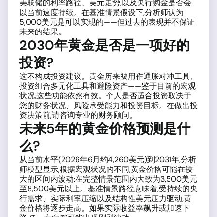
美联储的利率路径、美元走势,以及央行购金是否会
以当前速度持续。在基准情景假设下,分析师认为
5,000美元是可以实现的——但过去的表现并不保证
未来的结果。
2030年黄金是否是一项好的
投资?
这不构成投资建议。黄金历来被用作通胀对冲工具、
投资组合多元化工具和避险资产——鉴于目前的宏观
状况,这些功能依然有效。个人是否适合投资取决于
您的财务状况、风险承受能力和投资目标。在做出投
资决策前,请咨询专业的财务顾问。
未来5年的黄金价格预测是什
么?
从当前水平(2026年6月约4,260美元)到2031年,分析
师模型显示,根据宏观状况的不同,黄金价格可能在较
大的区间内波动:在完整情景范围内大致为3,500美元
至8,500美元以上。基准情景路径意味着,受持续的央
行需求、实际利率压缩以及结构性美元压力驱动,黄
金价格将逐步走高。如果实际收益率飙升或加速下