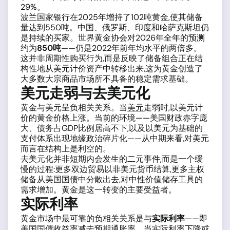
29%。
波兰国家银行在2025年增持了102吨黄金,使其储备
量达到550吨。中国、俄罗斯、印度和哈萨克斯坦仍
是持续的买家。世界黄金协会对2026年全年的预测
约为
850吨
——仍是2022年前年均水平的两倍多。
这并非周期性购买行为,而是反映了储备组合正在结
构性地从美元计价资产中转移出来,这为黄金创造了
大多数大宗商品市场所不具备的稳定需求基础。
美元走弱与去美元化
黄金与美元呈负相关关系。当
美元
走弱时,以美元计
价的黄金价格上涨。当前的环境——美国财政赤字庞
大、债务占GDP比例居高不下,以及以美元为基础的
支付体系出现地缘政治碎片化——从中期来看,对美元
而言在结构上是利空的。
去美元化并非短期内会发生的二元事件,而是一个缓
慢的过程:更多双边贸易以非美元货币结算,更多主权
储备从美国国债中分散出去,对中性价值储存工具的
需求增加。黄金是这一转变的主要受益者。
实际利率
黄金市场中最可靠的负相关关系是与
实际利率
——即
美国国债收益率减去预期通胀率。当实际利率下降或