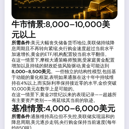
牛市情景:8,000–10,000美
元以上
所需条件
:美元大幅丧失储备货币地位,美联储持续降
息周期且不再转向紧缩,央行购金速度超过当前水平
加速增长,黄金的ETF/机构配置较当前水平翻倍。
在这一情景下,摩根大通策略师预测,受家庭黄金配置
增加以及持续的财政贬值风险驱动,黄金可能达到
8,000–8,500美元
。一些独立的结构性模型,包括基
于动能的量化框架,表明如果通胀在这十年中持续维
持在4%以上,而实际利率保持接近零的水平,金价突破
10,000美元在数学上是可能的。
在这一情景下,黄金21世纪以来的表现记录——超越所
有主要资产类别——将延续其当前的轨迹。
基准情景:4,000–6,000美元
所需条件
:通胀维持高位但不失控,美联储实现温和的
降息周期,美元逐步走弱,央行购金保持当前速度(每年
约850吨)。