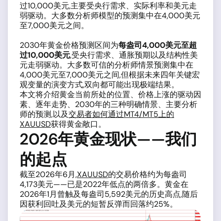
过10,000美元,主要受央行需求、实际利率和美元走
弱驱动。大多数分析师模型的预测集中在4,000美元
至7,000美元之间。
2030年黄金价格预测区间为
每盎司4,000美元至超
过10,000美元
,受央行需求、通胀预期以及结构性美
元走弱驱动。大多数可信的分析师情景预测集中在
4,000美元至7,000美元之间,但根据未来四年关键宏
观变量的演变方式,双向都可能出现极端结果。
本文将介绍黄金当前所处的位置、价格上涨的驱动因
素、逐年走势、2030年的三种明确情景、主要分析
师的预测,以及
交易者如何通过MT4/MT5上的
XAUUSD
获得黄金敞口。
2026年黄金现状——我们
的起点
截至2026年6月,
XAUUSD
的交易价格约为每盎司
4,173美元——已是2022年低点的两倍多。黄金在
2026年1月曾触及每盎司5,592美元的历史高点,随后
因获利回吐及美元的短暂反弹而回落约25%。