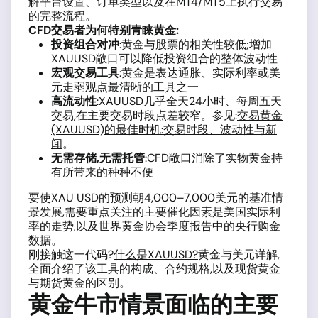
解平台设置、订单类型以及在MT4/MT5上执行交易
的完整流程。
CFD交易者为何特别青睐黄金:
投资组合对冲
:黄金与股票的相关性较低;增加
XAUUSD敞口可以降低投资组合的整体波动性
宏观交易工具
:黄金是表达通胀、实际利率或美
元走弱观点最清晰的工具之一
高流动性
:XAUUSD几乎全天24小时、每周五天
交易,在主要交易时段点差较窄。参见:
交易黄金
(XAUUSD)的最佳时机:交易时段、波动性与新
闻
。
无需存储,无需托管
:CFD敞口消除了实物黄金持
有所带来的种种不便
要使XAU USD的预测朝4,000–7,000美元的基准情
景发展,需要重点关注的主要催化因素是美国实际利
率的走势,以及世界黄金协会季度报告中的央行购金
数据。
刚接触这一代码?
什么是XAUUSD?
黄金与美元详解,
全面介绍了该工具的构成、合约规格,以及现货黄金
与期货黄金的区别。
黄金牛市情景面临的主要