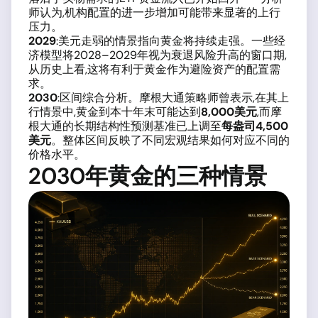
师认为,机构配置的进一步增加可能带来显著的上行
压力。
2029
:美元走弱的情景指向黄金将持续走强。一些经
济模型将2028–2029年视为衰退风险升高的窗口期,
从历史上看,这将有利于黄金作为避险资产的配置需
求。
2030
:区间综合分析。摩根大通策略师曾表示,在其上
行情景中,黄金到本十年末可能达到
8,000美元
,而摩
根大通的长期结构性预测基准已上调至
每盎司4,500
美元
。整体区间反映了不同宏观结果如何对应不同的
价格水平。
2030年黄金的三种情景