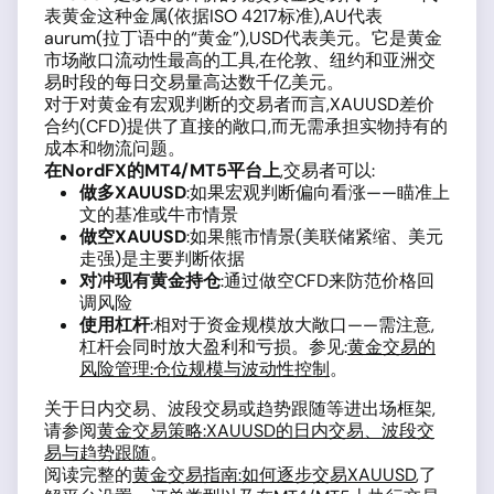
表黄金这种金属(依据ISO 4217标准),AU代表
aurum(拉丁语中的“黄金”),USD代表美元。它是黄金
市场敞口流动性最高的工具,在伦敦、纽约和亚洲交
易时段的每日交易量高达数千亿美元。
对于对黄金有宏观判断的交易者而言,XAUUSD差价
合约(CFD)提供了直接的敞口,而无需承担实物持有的
成本和物流问题。
在NordFX的MT4/MT5平台上
,交易者可以:
做多XAUUSD
:如果宏观判断偏向看涨——瞄准上
文的基准或牛市情景
做空XAUUSD
:如果熊市情景(美联储紧缩、美元
走强)是主要判断依据
对冲现有黄金持仓
:通过做空CFD来防范价格回
调风险
使用杠杆
:相对于资金规模放大敞口——需注意,
杠杆会同时放大盈利和亏损。参见:
黄金交易的
风险管理:仓位规模与波动性控制
。
关于日内交易、波段交易或趋势跟随等进出场框架,
请参阅
黄金交易策略:XAUUSD的日内交易、波段交
易与趋势跟随
。
阅读完整的
黄金交易指南:如何逐步交易XAUUSD
,了