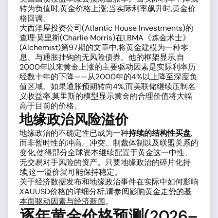
转为负值时,黄金价格上涨;当实际利率飙升时,黄金价
格回调。
大西洋屋投资公司(Atlantic House Investments)的
查理·莫里斯(Charlie Morris)在LBMA《炼金术士》
(Alchemist)第97期的文章中,将黄金建模为一种零
息、与通胀挂钩的无风险债券。他的框架显示,自
2000年以来黄金上涨的主要驱动因素是实际利率历
经数十年的下降——从2000年的4%以上降至深度负
值区域。如果通胀预期转向4%,而美联储继续压制名
义收益率,莫里斯的模型显示黄金的合理价值将大幅
高于目前的价格。
地缘政治风险溢价
地缘政治的不确定性已成为一种
持续的结构性买盘
,
而非暂时性的冲高。冲突、制裁体制以及联盟关系的
变化,使得部分全球资本继续配置于黄金这一中性、
无交易对手风险的资产。只要地缘政治的碎片化持
续,这一溢价就可能保持稳定。
关于经济数据发布和地缘政治事件在实际中如何影响
XAUUSD价格的详细分析,请参阅
影响黄金走势的基
本面驱动因素与经济新闻
。
逐年黄金价格预测(2026–