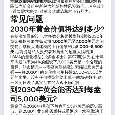
地缘政治局势缓和
:地缘政治紧张局势的全面缓解将
降低当前金价中所包含的结构性风险溢价。冲突减少
=避险需求减少=对黄金形成温和的下行压力。
常见问题
2030年黄金价值将达到多少?
在基准情景假设下,大多数分析师模型预测到2030年
黄金价格可能在每盎司
4,000美元至7,000美元
之间
交易。摩根大通建模的上行情景约为
8,000–8,500
美元
,前提是私人投资者对黄金的配置大幅增加。
LBMA的量化模型(《炼金术士》第97期)认为,在十年
平均通胀率为4%的假设下,7,000美元是一个合理的
目标。熊市情景——需要美联储激进紧缩以及美元走
强——将2030年的金价推向更接近2,500–3,500美
元的水平。没有任何模型能给出单一的精确数字;这
一区间反映了真实存在的宏观不确定性。
到2030年黄金能否达到每盎
司5,000美元?
黄金已在2026年1月创下每盎司5,597美元的历史高
点。到2030年黄金能否维持或重返这一水平,取决于