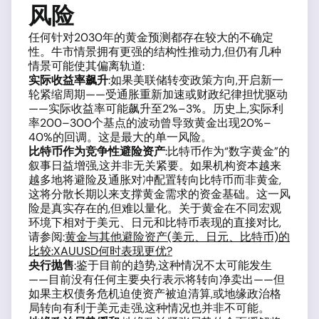
风险
任何针对2030年的黄金预测都存在较大的不确定
性。牛市情景拥有更强的结构性推动力,但仍有几种
情景可能使其偏离轨道:
实际收益率飙升
:如果美联储转变政策方向,开启新一
轮紧缩周期——受通胀重新加速或财政纪律担忧驱动
——实际收益率可能飙升至2%–3%。历史上,实际利
率200–300个基点的波动曾导致黄金出现20%–
40%的回调。这是最大的单一风险。
比特币作为竞争性避险资产
:比特币作为“数字黄金”的
叙事日益增强,这并非无关紧要。如果机构资本越来
越多地将避险及通胀对冲配置转向比特币而非黄金,
这将分散长期以来支撑黄金需求的资金基础。这一风
险是真实存在的,但难以量化。关于黄金在不同宏观
环境下相对于美元、日元和比特币表现的直接对比,
请参阅:
黄金与其他避险资产(美元、日元、比特币)的
比较:XAUUSD何时表现更优?
央行抛售
:鉴于目前的趋势,这种情况不太可能发生
——目前没有任何主要央行表示将转向净卖出——但
如果主权债务危机迫使资产被迫清算,或地缘政治格
局转向有利于美元走强,这种情况也并非不可能。