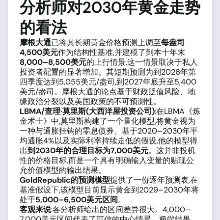
分析师对2030年黄金走势
的看法
摩根大通
已将其长期黄金价格预测上调至
每盎司
4,500美元
作为结构性基准,并建模了到本十年末
8,000–8,500美元
的上行情景,这一情景取决于私人
投资者配置的显著增加。其短期预测为到2026年第
四季度达到5,055美元/盎司,到2027年底升至5,400
美元/盎司。摩根大通的论点基于财政贬值风险、地
缘政治分裂以及美国政策的不可预测性。
LBMA/查理·莫里斯(大西洋屋投资公司)
:在LBMA《炼
金术士》中,莫里斯构建了一个量化模型,将黄金视为
一种与通胀挂钩的零息债券。基于2020–2030年平
均通胀4%以及实际利率持续走低的假设,他的模型得
出
到2030年的合理目标为7,000美元
。这并非投机
性的价格目标,而是一个具有明确输入变量的贴现公
允价值模型的输出结果。
GoldRepublic的预测模型
提供了一份逐年预测表,在
基准假设下,该模型目前显示黄金到2029–2030年将
处于
5,000–6,500美元区间
。
客观来说
:各分析师给出的区间差异很大。4,000–
7,000美元区间代表了可信的中心情景。极端结果