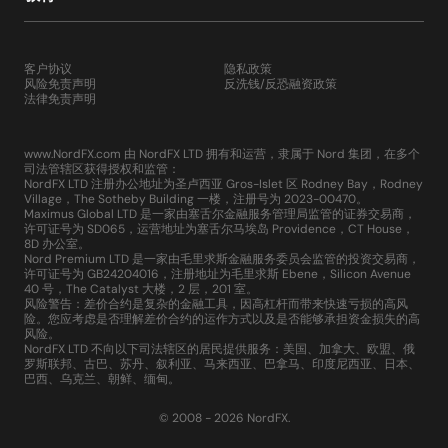
客户协议
隐私政策
风险免责声明
反洗钱/反恐融资政策
法律免责声明
www.NordFX.com 由 NordFX LTD 拥有和运营，隶属于 Nord 集团，在多个
司法管辖区获得授权和监管：
NordFX LTD 注册办公地址为圣卢西亚 Gros-Islet 区 Rodney Bay，Rodney
Village，The Sotheby Building 一楼，注册号为 2023-00470。
Maximus Global LTD 是一家由塞舌尔金融服务管理局监管的证券交易商，
许可证号为 SD065，运营地址为塞舌尔马埃岛 Providence，CT House，
8D 办公室。
Nord Premium LTD 是一家由毛里求斯金融服务委员会监管的投资交易商，
许可证号为 GB24204016，注册地址为毛里求斯 Ebene，Silicon Avenue
40 号，The Catalyst 大楼，2 层，201 室。
风险警告：差价合约是复杂的金融工具，因高杠杆而带来快速亏损的高风
险。您应考虑是否理解差价合约的运作方式以及是否能够承担资金损失的高
风险。
NordFX LTD 不向以下司法辖区的居民提供服务：美国、加拿大、欧盟、俄
罗斯联邦、古巴、苏丹、叙利亚、马来西亚、巴拿马、印度尼西亚、日本、
巴西、乌克兰、朝鲜、缅甸。
© 2008 - 2026 NordFX.