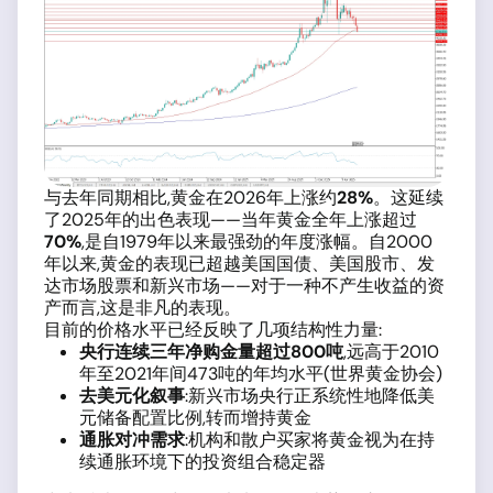
与去年同期相比,黄金在2026年上涨约
28%
。这延续
了2025年的出色表现——当年黄金全年上涨超过
70%
,是自1979年以来最强劲的年度涨幅。自2000
年以来,黄金的表现已超越美国国债、美国股市、发
达市场股票和新兴市场——对于一种不产生收益的资
产而言,这是非凡的表现。
目前的价格水平已经反映了几项结构性力量:
央行连续三年净购金量超过800吨
,远高于2010
年至2021年间473吨的年均水平(世界黄金协会)
去美元化叙事
:新兴市场央行正系统性地降低美
元储备配置比例,转而增持黄金
通胀对冲需求
:机构和散户买家将黄金视为在持
续通胀环境下的投资组合稳定器