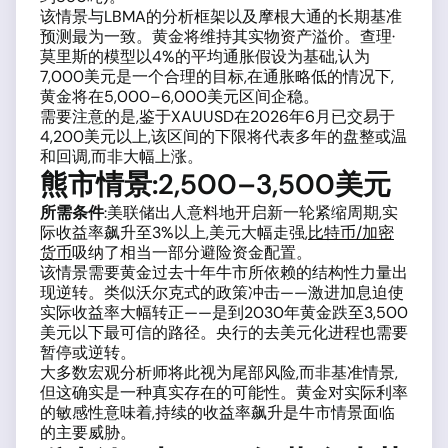
该情景与LBMA的分析框架以及摩根大通的长期基准
预测最为一致。黄金将维持其实物资产溢价。查理·
莫里斯的模型以4%的平均通胀假设为基础,认为
7,000美元是一个合理的目标,在通胀略低的情况下,
黄金将在5,000–6,000美元区间企稳。
需要注意的是,鉴于XAUUSD在2026年6月已交易于
4,200美元以上,该区间的下限将代表多年的盘整或温
和回调,而非大幅上涨。
熊市情景:2,500–3,500美元
所需条件
:美联储出人意料地开启新一轮紧缩周期,实
际收益率飙升至3%以上,美元大幅走强,
比特币/加密
货币
吸纳了相当一部分避险资金配置。
该情景需要黄金过去十年牛市所依赖的结构性力量出
现逆转。类似沃尔克式的政策冲击——激进加息迫使
实际收益率大幅转正——是到2030年黄金跌至3,500
美元以下最可信的路径。央行的去美元化进程也需要
暂停或逆转。
大多数宏观分析师将此视为尾部风险,而非基准情景,
但这确实是一种真实存在的可能性。黄金对实际利率
的敏感性意味着,持续的收益率飙升是牛市情景面临
的主要威胁。