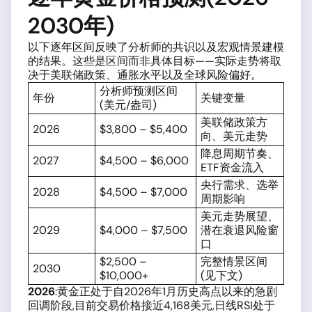
2030年)
以下逐年区间反映了分析师的共识以及宏观情景建模
的结果。这些是区间而非具体目标——实际走势将取
决于美联储政策、通胀水平以及全球风险偏好。
分析师预测区间
年份
关键变量
(美元/盎司)
美联储政策方
2026
$3,800 – $5,400
向、美元走势
降息周期节奏、
2027
$4,500 – $6,000
ETF资金流入
央行需求、选举
2028
$4,500 – $7,000
周期影响
美元走势展望、
2029
$4,000 – $7,500
潜在衰退风险窗
口
$2,500 –
完整情景区间
2030
$10,000+
(见下文)
2026
:黄金正处于自2026年1月历史高点以来的急剧
回调阶段,目前交易价格接近4,168美元,日线RSI处于