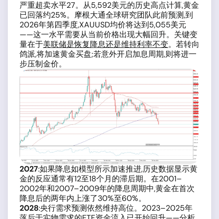
严重超卖水平27。从5,592美元的历史高点计算,黄金
已回落约25%。摩根大通全球研究团队此前预测,到
2026年第四季度,XAUUSD均价将达到5,055美元
——这一水平需要从当前价格出现大幅回升。关键变
量在于
美联储是恢复降息还是维持利率不变
。若转向
鸽派,将加速黄金买盘;若意外开启加息周期,则将进一
步压制金价。
2027
:如果降息如模型所示加速推进,历史数据显示黄
金的反应通常有12至18个月的滞后期。在2001–
2002年和2007–2009年的降息周期中,黄金在首次
降息后的两年内上涨了30%至60%。
2028
:央行需求预测依然维持高位。2023–2025年
落后于实物需求的ETF资金流入已开始回升——分析