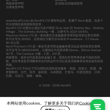
风险免责声明
反洗钱/反恐融资政策
法律免责声明
www.NordFX.com 由 NordFX LTD 拥有和运营，隶属于 Nord 集团，在多个
司法管辖区获得授权和监管：
NordFX LTD 注册办公地址为圣卢西亚 Gros-Islet 区 Rodney Bay，Rodney
Village，The Sotheby Building 一楼，注册号为 2023-00470。
Maximus Global LTD 是一家由塞舌尔金融服务管理局监管的证券交易商，
许可证号为 SD065，运营地址为塞舌尔马埃岛 Providence，CT House，
8D 办公室。
Nord Premium LTD 是一家由毛里求斯金融服务委员会监管的投资交易商，
许可证号为 GB24204016，注册地址为毛里求斯 Ebene，Silicon Avenue
40 号，The Catalyst 大楼，2 层，201 室。
风险警告：差价合约是复杂的金融工具，因高杠杆而带来快速亏损的高风
险。您应考虑是否理解差价合约的运作方式以及是否能够承担资金损失的高
风险。
NordFX LTD 不向以下司法辖区的居民提供服务：美国、加拿大、欧盟、俄
罗斯联邦、古巴、苏丹、叙利亚、马来西亚、巴拿马、印度尼西亚、日本、
巴西、乌克兰、朝鲜、缅甸。
© 2008 - 2026 NordFX.
本网站使用cookies。了解更多关于我们的
Cookie政策
。