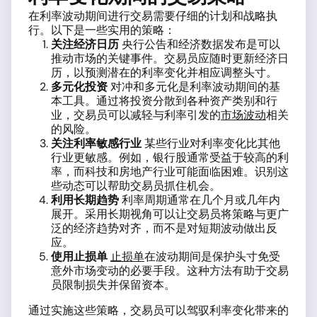
在利率波动期间进行交易需要仔细的计划和战略执
行。以下是一些实用的策略：
关注经济日历
央行公告和经济数据发布是可以
推动市场的关键事件。交易员应随时更新经济日
历，以预测潜在的利率变化并相应调整头寸。
多元化投资
对冲和多元化是利率波动期间的基
本工具。通过将投资分散到各种资产类别和行
业，交易员可以减轻与利率引发的
市场波动
相关
的风险。
关注利率敏感行业
某些行业对利率变化比其他
行业更敏感。例如，银行股通常受益于较高的利
率，而科技和房地产行业可能面临困难。识别这
些动态可以帮助交易员抓住机会。
利用长期趋势
利率周期通常在几个月或几年内
展开。采用长期视角可以让交易员将策略与更广
泛的经济趋势对齐，而不是对短期波动做出反
应。
使用止损单
止损单
在波动期间是保护头寸免受
意外市场变动的必要手段。这种方法有助于交易
员限制损失并保留资本。
通过实施这些策略，交易员可以驾驭利率变化带来的