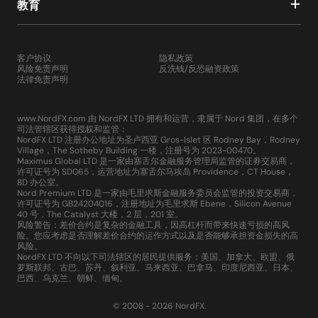
教育
客户协议
隐私政策
风险免责声明
反洗钱/反恐融资政策
法律免责声明
www.NordFX.com 由 NordFX LTD 拥有和运营，隶属于 Nord 集团，在多个
司法管辖区获得授权和监管：
NordFX LTD 注册办公地址为圣卢西亚 Gros-Islet 区 Rodney Bay，Rodney
Village，The Sotheby Building 一楼，注册号为 2023-00470。
Maximus Global LTD 是一家由塞舌尔金融服务管理局监管的证券交易商，
许可证号为 SD065，运营地址为塞舌尔马埃岛 Providence，CT House，
8D 办公室。
Nord Premium LTD 是一家由毛里求斯金融服务委员会监管的投资交易商，
许可证号为 GB24204016，注册地址为毛里求斯 Ebene，Silicon Avenue
40 号，The Catalyst 大楼，2 层，201 室。
风险警告：差价合约是复杂的金融工具，因高杠杆而带来快速亏损的高风
险。您应考虑是否理解差价合约的运作方式以及是否能够承担资金损失的高
风险。
NordFX LTD 不向以下司法辖区的居民提供服务：美国、加拿大、欧盟、俄
罗斯联邦、古巴、苏丹、叙利亚、马来西亚、巴拿马、印度尼西亚、日本、
巴西、乌克兰、朝鲜、缅甸。
© 2008 - 2026 NordFX.