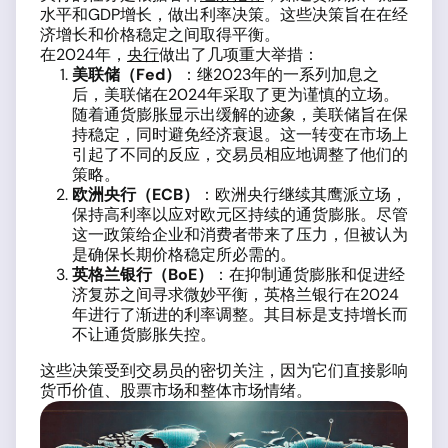
水平和GDP增长，做出利率决策。这些决策旨在在经
济增长和价格稳定之间取得平衡。
在2024年，
央行
做出了几项重大举措：
美联储（Fed）
：继2023年的一系列加息之
后，美联储在2024年采取了更为谨慎的立场。
随着通货膨胀显示出缓解的迹象，美联储旨在保
持稳定，同时避免经济衰退。这一转变在市场上
引起了不同的反应，交易员相应地调整了他们的
策略。
欧洲央行（ECB）
：欧洲央行继续其鹰派立场，
保持高利率以应对欧元区持续的通货膨胀。尽管
这一政策给企业和消费者带来了压力，但被认为
是确保长期价格稳定所必需的。
英格兰银行（BoE）
：在抑制通货膨胀和促进经
济复苏之间寻求微妙平衡，英格兰银行在2024
年进行了渐进的利率调整。其目标是支持增长而
不让通货膨胀失控。
这些决策受到交易员的密切关注，因为它们直接影响
货币价值、股票市场和整体市场情绪。